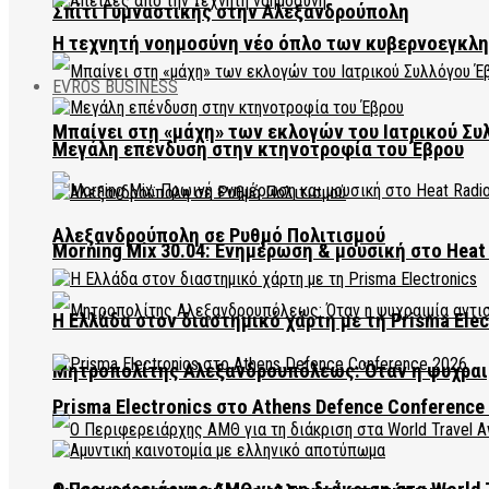
Σπίτι Γυμναστικής στην Αλεξανδρούπολη
Η τεχνητή νοημοσύνη νέο όπλο των κυβερνοεγκλ
EVROS BUSINESS
Μπαίνει στη «μάχη» των εκλογών του Ιατρικού Συ
Μεγάλη επένδυση στην κτηνοτροφία του Έβρου
Αλεξανδρούπολη σε Ρυθμό Πολιτισμού
Morning Mix 30.04: Ενημέρωση & μουσική στο Heat 
Η Ελλάδα στον διαστημικό χάρτη με τη Prisma Elec
Μητροπολίτης Αλεξανδρουπόλεως: Όταν η ψυχραιμ
Prisma Electronics στο Athens Defence Conference