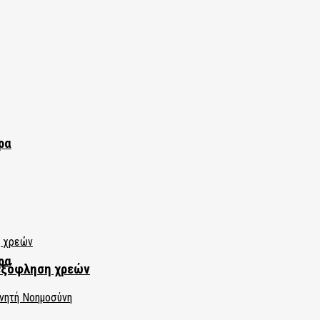
ρα
ρα
εξόφληση χρεών