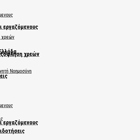
αι εργαζόμενους
Ελλάδα
εξόφληση χρεών
εις
αι εργαζόμενους
πιδοτήσεις