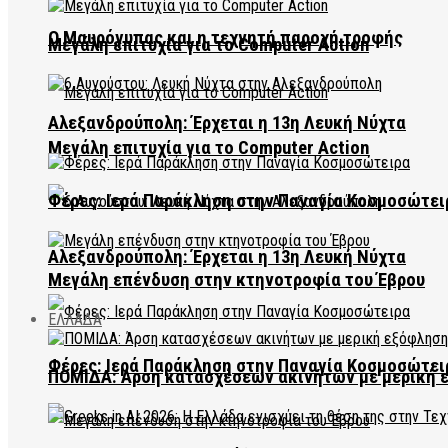
Ο Μαυρόγυπας και η τεχνητή παροχή τροφής
Μεγάλη επιτυχία για το Computer Action
Αλεξανδρούπολη: Έρχεται η 13η Λευκή Νύχτα
Μεγάλη επιτυχία για το Computer Action
Φέρες: Ιερά Παράκληση στην Παναγία Κοσμοσώτει
Αλεξανδρούπολη: Έρχεται η 13η Λευκή Νύχτα
Μεγάλη επένδυση στην κτηνοτροφία του Έβρου
ΕΛΛΑΔΑ
Φέρες: Ιερά Παράκληση στην Παναγία Κοσμοσώτει
ΠΟΜΙΔΑ: Άρση κατασχέσεων ακινήτων με μερική 