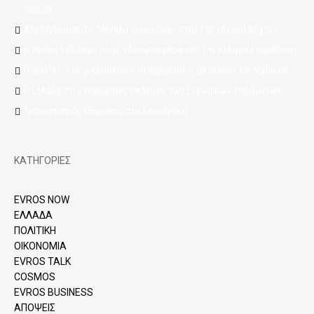
νησιού
Αλεξανδρούπολη: Μεγάλη συμμετοχή στην 13η «Λευκή Νύχτα»
Η Θράκη ταξίδεψε στην Ινδονησία μέσα από την ελληνική παράδοση
Παραλίες: Στο μικροσκόπιο οι παραβάσεις με drones και MyCoast
Η Ελλάδα στις κορυφαίες επιλογές των Ευρωπαίων ταξιδιωτών
Τραυματισμός 15χρονης στη Σαμοθράκη
ΚΑΤΗΓΟΡΙΕΣ
EVROS NOW
ΕΛΛΑΔΑ
ΠΟΛΙΤΙΚΗ
ΟΙΚΟΝΟΜΙΑ
EVROS TALK
COSMOS
EVROS BUSINESS
ΑΠΟΨΕΙΣ