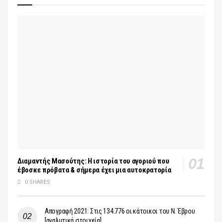
Διαμαντής Μασούτης: Η ιστορία του αγοριού που
έβοσκε πρόβατα & σήμερα έχει μια αυτοκρατορία
0 SHARES
Απογραφή 2021: Στις 134.776 οι κάτοικοι του Ν. Έβρου
[αναλυτικά στοιχεία]