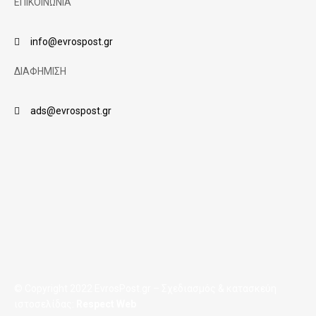
ΕΠΙΚΟΙΝΩΝΙΑ
info@evrospost.gr
ΔΙΑΦΗΜΙΣΗ
ads@evrospost.gr
© Copyright 2022 EvrosPost.gr – Σχεδιασμός & κατασκεύη
ιστοσελίδας:
Respect Web