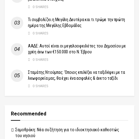
0 SHARES
Τι συμβολίζει η Μεγάλη Δευτέρα και τι τρώμε την πρώτη
ημέρα της Μεγάλης Εβδομάδας
0 SHARES
ΑΑΔΕ: Αυτοί είναι οι μεγαλοοφειλέτες του Δημοσίου με
χρέη άνω των €150.000 στο Ν. Έβρου
0 SHARES
Σταμάτης Ντούμπας: ‘Οποιος επιλέξει να ταξιδέψει με τα
λεωφορεία μας, θα έχει ένα ασφαλές & άνετο ταξίδι
0 SHARES
Recommended
Σαμοθράκη: Νέα συζήτηση για το ιδιοκτησιακό καθεστώς
του νησιού