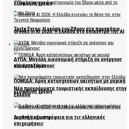
εξόφληση χρεών
Taste Evros: Η γεύση του Έβρου στο προσκήνιο
Greeks in AI 2026: Η Ελλάδα στο επίκεντρο της AI
ΕΛΛΑΔΑ
ΔΥΠΑ: Μεγάλη οικονομική στήριξη σε ανέργους
και εργαζόμενους
ΠΟΜΙΔΑ: Άρση κατασχέσεων ακινήτων με μερική
Νέα προγράμματα τουριστικής εκπαίδευσης στην
εξόφληση χρεών
Ελλάδα
Διεθνής εξωστρέφεια για τις ελληνικές
επιχειρήσεις