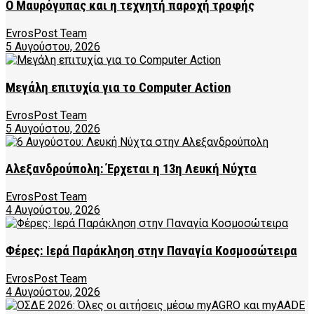
Ο Μαυρόγυπας και η τεχνητή παροχή τροφής
EvrosPost Team
5 Αυγούστου, 2026
Μεγάλη επιτυχία για το Computer Action
EvrosPost Team
5 Αυγούστου, 2026
Αλεξανδρούπολη: Έρχεται η 13η Λευκή Νύχτα
EvrosPost Team
4 Αυγούστου, 2026
Φέρες: Ιερά Παράκληση στην Παναγία Κοσμοσώτειρα
EvrosPost Team
4 Αυγούστου, 2026