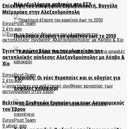
Νέα αξιολόγηση ασθενών στο ΕΣΥ
Επίσκεψη του υποψηφίου Ευρωβουλευτή, Βαγγέλη
Μεϊμαράκη στην Αλεξανδρούπολη
EvrosPost Team
2 έτη ago
Παγκόσμια έξαρση του καρκίνου έως το 2050
Έγινε το πρώτο βήμα για την υλοποίηση της
ακτοπλοϊκής σύνδεσης Αλεξανδρούπολης με Λέσβο &
Χίο
EvrosPost Team
Ψωρίαση: Οι νέες θεραπείες και οι οδηγίες για
2 έτη ago
ασφαλές καλοκαίρι
Βελτίωση Συνθηκών Εργασίας για τους Αστυνομικούς
του Έβρου
EvrosPost Team
9 μήνες ago