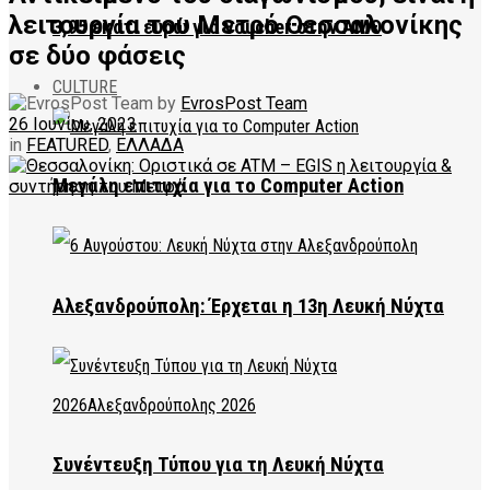
λειτουργία του Μετρό Θεσσαλονίκης
3,95 εκατ. ευρώ για voucher στην ΑΜΘ
σε δύο φάσεις
CULTURE
by
EvrosPost Team
26 Ιουνίου, 2023
in
FEATURED
,
ΕΛΛΑΔΑ
Μεγάλη επιτυχία για το Computer Action
Αλεξανδρούπολη: Έρχεται η 13η Λευκή Νύχτα
Συνέντευξη Τύπου για τη Λευκή Νύχτα