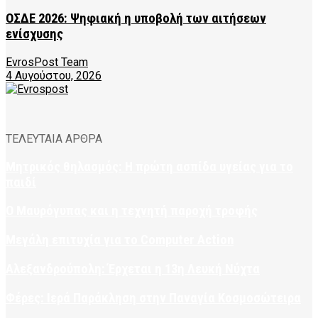
ΟΣΔΕ 2026: Ψηφιακή η υποβολή των αιτήσεων
ενίσχυσης
EvrosPost Team
4 Αυγούστου, 2026
ΤΕΛΕΥΤΑΙΑ ΑΡΘΡΑ
Μητρικός θηλασμός: Η πρώτη ασπίδα υγείας για το
παιδί
Ο Μαυρόγυπας και η τεχνητή παροχή τροφής
Μεγάλη επιτυχία για το Computer Action
Αλεξανδρούπολη: Έρχεται η 13η Λευκή Νύχτα
Φέρες: Ιερά Παράκληση στην Παναγία Κοσμοσώτειρα