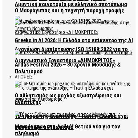
Αμυντική καινοτομία με ελληνικό αποτύπωμα
Ο Μαυρόγυπας και η τεχνητή παροχή τροφής
Greeks in AI 2026: Η Ελλάδα στο επίκεντρο της AI
Ανανέωση διαπίστευσης ISO 15189:2022 για το
Διαγνωστικό Εργαστήριο «ΔΗΜΟΚΡΙΤΟΣ»
Ardas Festival 2026 – 30 Χρόνια Μουσικής &
Πολιτισμού
ΑΠΟΨΕΙΣ
Ο αθλητισμός ως μοχλός εξωστρέφειας και
ανάπτυξης
Το τίμημα της ανάπτυξης – Γιατί η Ελλάδα έχει
Μαυρόγυπας στη Δαδιά: Θετικά νέα για τον
υψηλότερο πληθωρισμό
πληθυσμό