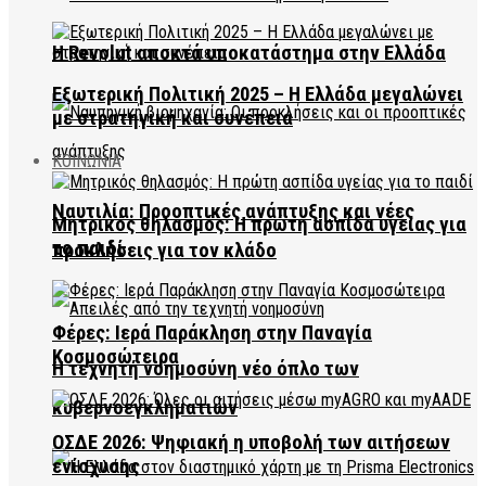
Η Revolut αποκτά υποκατάστημα στην Ελλάδα
Εξωτερική Πολιτική 2025 – Η Ελλάδα μεγαλώνει
με στρατηγική και συνέπεια
ΚΟΙΝΩΝΙΑ
Ναυτιλία: Προοπτικές ανάπτυξης και νέες
Μητρικός θηλασμός: Η πρώτη ασπίδα υγείας για
το παιδί
προκλήσεις για τον κλάδο
Φέρες: Ιερά Παράκληση στην Παναγία
Κοσμοσώτειρα
Η τεχνητή νοημοσύνη νέο όπλο των
κυβερνοεγκληματιών
ΟΣΔΕ 2026: Ψηφιακή η υποβολή των αιτήσεων
ενίσχυσης