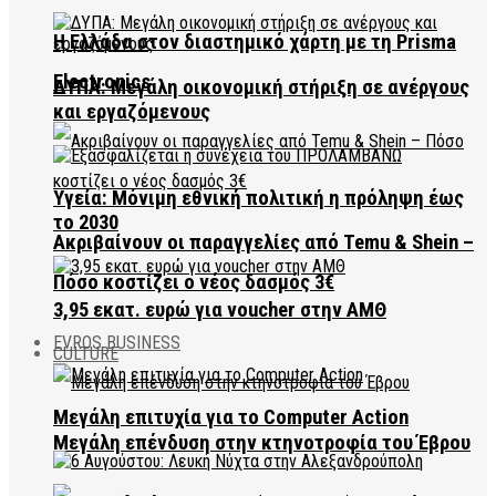
Η Ελλάδα στον διαστημικό χάρτη με τη Prisma
Electronics
ΔΥΠΑ: Μεγάλη οικονομική στήριξη σε ανέργους
και εργαζόμενους
Υγεία: Μόνιμη εθνική πολιτική η πρόληψη έως
το 2030
Ακριβαίνουν οι παραγγελίες από Temu & Shein –
Πόσο κοστίζει ο νέος δασμός 3€
3,95 εκατ. ευρώ για voucher στην ΑΜΘ
EVROS BUSINESS
CULTURE
Μεγάλη επιτυχία για το Computer Action
Μεγάλη επένδυση στην κτηνοτροφία του Έβρου