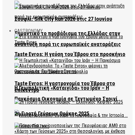
Σουφλί: Silk City Run 2026 στις 27 Ιουνίου
GASTRONOMY
Σημαντικό το προβάδισμα της Ελλάδας στην
ανάπτυξη παρά τις ευρωπαϊκές αναταράξεις
Taste Evros: Η γεύση του Έβρου στο προσκήνιο
Taste Evros: Η γαστρονομία του Έβρου στο
Η Γεωπολιτική «Καταιγίδα» του Ιράν – Η
επίκεντρο
Παγκόσμια Οικονομία σε Τεντωμένο Σχοινί
2η Γιορτή Γεύσεων Θράκης 2025