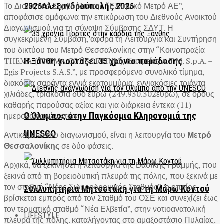
Το Διοικητικό Συμβούλιο της “Ελληνικό Μετρό ΑΕ”,
2026Αλεξανδρούπολης 2026
αποφάσισε ομόφωνα την επικύρωση του Διεθνούς Ανοικτού
Διαγωνισμού για τη σύναψη Σύμβασης ΣΔΥΤ. Η
συγκεκριμένη Σύμβαση, αφορά τη Λειτουργία και Συντήρηση
του δικτύου του Μετρό Θεσσαλονίκης στην “Κοινοπραξία
THEMA (THEMA CONSORTIUM), Εταιρείες A.T.M. S.p.A. –
Η Ξάνθη γιορτάζει 35 χρόνια παράδοσης
Egis Projects S.A.S.”, με προσφερόμενο συνολικό τίμημα,
διακόσια σαράντα εννιά εκατομμύρια, εννιακόσιες τριάντα
χιλιάδες, τριακόσια δύο ευρώ (249.930.302ευρώ), σε όρους
καθαρής παρούσας αξίας και για διάρκεια έντεκα (11)
ημερολογιακών ετών.
Ο Όλυμπος στην Παγκόσμια Κληρονομιά της
UNESCO
Αντικείμενο του διαγωνισμού, είναι η λειτουργία του
Μετρό
Θεσσαλονίκης
σε δύο φάσεις.
Αρχικά, θα ξεκινήσει η λειτουργία της Βασικής Γραμμής, που
ξεκινά από τη βορειοδυτική πλευρά της πόλης, που ξεκινά με
τον σταθμό “Νέος Σιδηροδρομικός Σταθμός”, ο οποίος
Συλλυπητήρια Μητσοτάκη για τη Μάρω Κοντού
βρίσκεται εμπρός από τον Σταθμό του ΟΣΕ και συνεχίζει έως
τον τερματικό σταθμό “Νέα Ελβετία”, στην νοτιοανατολική
LIFESTYLE
πλευρά της πόλης. καταλήγοντας στο αμαξοστάσιο Πυλαίας.