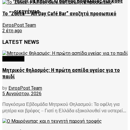
Ταξίδι με παιδιά: Ο οδηγός ασφάλειας για κάθε
οικογένεια
Το “Zucca – All Day Café Bar” αναζητά προσωπικό
EvrosPost Team
2 έτη ago
LATEST NEWS
FEATURED
Μητρικός θηλασμός: Η πρώτη ασπίδα υγείας για το
παιδί
by
EvrosPost Team
5 Αυγούστου, 2026
Παγκόσμια Εβδομάδα Μητρικού Θηλασμού: Τα οφέλη για
μητέρα και βρέφος – Γιατί η Ελλάδα εξακολουθεί να υστερεί...