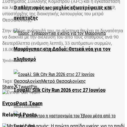
Συστήματος Συλλογής Κομίστρου (AFC) και η εγκατάσταση
και λειτουργία του πληροφοριακού συστήματος IT – ERP,
Ο αθλητισμός ως μοχλός εξωστρέφειας και
υποστήριξης της διοικητικής λειτουργίας του μετρό
ανάπτυξης
Θεσσαλονίκης.
Στην πλήρη ανάπτυξή του, το σύστημα θα έχει τη δυνατότητα
να διακινεί με την διέλευσή του από τους σταθμούς ανά 90
δευτερόλεπτα (ενάμιση λεπτό), 33 αυτόματων συρμών,
Μαυρόγυπας στη Δαδιά: Θετικά νέα για τον
18.000 επιβάτες ανά ώρα και ανά κατεύθυνση.
πληθυσμό
Ypodomes.com
Tags:
Θεσσαλονίκη
Μετρό Θεσσαλονίκης
Share
Tweet
Pin
Σουφλί: Silk City Run 2026 στις 27 Ιουνίου
EvrosPost Team
GASTRONOMY
Related
Posts