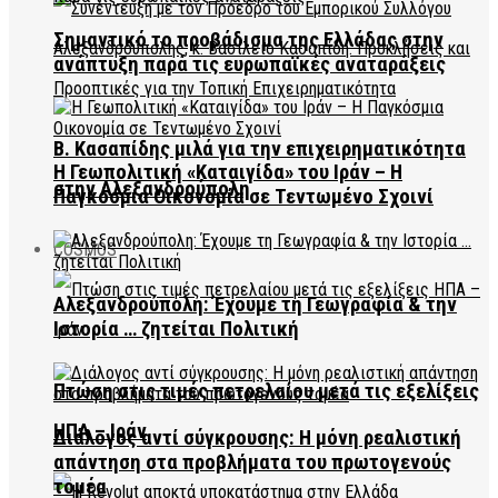
Σημαντικό το προβάδισμα της Ελλάδας στην
ανάπτυξη παρά τις ευρωπαϊκές αναταράξεις
Β. Κασαπίδης μιλά για την επιχειρηματικότητα
Η Γεωπολιτική «Καταιγίδα» του Ιράν – Η
στην Αλεξανδρούπολη
Παγκόσμια Οικονομία σε Τεντωμένο Σχοινί
COSMOS
Αλεξανδρούπολη: Έχουμε τη Γεωγραφία & την
Ιστορία … ζητείται Πολιτική
Πτώση στις τιμές πετρελαίου μετά τις εξελίξεις
ΗΠΑ – Ιράν
Διάλογος αντί σύγκρουσης: Η μόνη ρεαλιστική
απάντηση στα προβλήματα του πρωτογενούς
τομέα