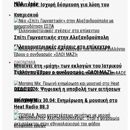
ΗΠΑ – Ιράν
Γκουτέρες: Ισχυρή δέσμευση για λύση του
Κυπριακού
EVROS TALK
Σπίτι Γυμναστικής στην Αλεξανδρούπολη
Ελληνοαυστριακές σχέσεις στο επίκεντρο
ΟΙΚΟΝΟΜΙΑ
Μπαίνει στη «μάχη» των εκλογών του Ιατρικού
Συλλόγου Έβρου ο συνδυασμός «ΟΛΟΙ ΜΑΖΙ»
ΟΣΔΕ 2026: Ψηφιακή η υποβολή των αιτήσεων
ενίσχυσης
Morning Mix 30.04: Ενημέρωση & μουσική στο
Heat Radio 88.3