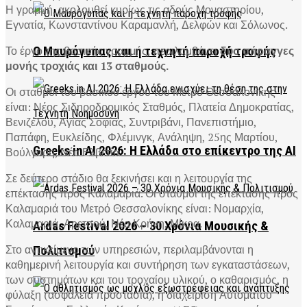
Η γραμμή, ακολουθεί κυρίως τις οδούς Μοναστηρίου,
Εγνατία, Κωνσταντίνου Καραμανλή, Δελφών και Σόλωνος.
Το έργο της βασικής γραμμής, περιλαμβάνει
δύο σήραγγες
Ο Μαυρόγυπας και η τεχνητή παροχή τροφής
μονής τροχιάς και 13 σταθμούς.
Οι σταθμοί του βασικού έργου του Μετρό Θεσσαλονίκης
είναι: Νέος Σιδηροδρομικός Σταθμός, Πλατεία Δημοκρατίας,
Βενιζέλου, Αγίας Σοφίας, Συντριβάνι, Πανεπιστήμιο,
Παπάφη, Ευκλείδης, Φλέμινγκ, Ανάληψη, 25ης Μαρτίου,
Greeks in AI 2026: Η Ελλάδα στο επίκεντρο της AI
Βούλγαρη, Νέα Ελβετία.
Σε δεύτερο στάδιο θα ξεκινήσει και η λειτουργία της
επέκτασης προς Καλαμαριά. Οι σταθμοί της επέκτασης προς
Καλαμαριά του Μετρό Θεσσαλονίκης είναι: Νομαρχία,
Καλαμαριά, Αρετσού, Νέα Κρήνη, Μίκρα.
Ardas Festival 2026 – 30 Χρόνια Μουσικής &
Στο αντικείμενο των υπηρεσιών, περιλαμβάνονται η
Πολιτισμού
καθημερινή λειτουργία και συντήρηση των εγκαταστάσεων,
των συστημάτων και του τροχαίου υλικού, ο καθαρισμός, η
φύλαξη (ασφάλεια προστασία), η διαχείριση Αυτόματου