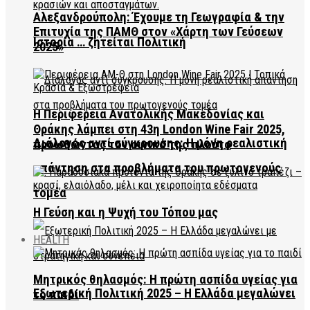
Αλεξανδρούπολη: Έχουμε τη Γεωγραφία & την
Επιτυχία της ΠΑΜΘ στον «Χάρτη των Γεύσεων
Ιστορία … ζητείται Πολιτική
2025»
Η Περιφέρεια Ανατολικής Μακεδονίας και
Θράκης λάμπει στη 43η London Wine Fair 2025,
Διάλογος αντί σύγκρουσης: Η μόνη ρεαλιστική
προωθώντας τον οινικό της πλούτο
απάντηση στα προβλήματα του πρωτογενούς
τομέα
Η Γεύση και η Ψυχή του Τόπου μας
HEALTH
Μητρικός θηλασμός: Η πρώτη ασπίδα υγείας για
Εξωτερική Πολιτική 2025 – Η Ελλάδα μεγαλώνει
το παιδί