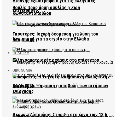
Διεθνής εξωστρέφεια για τις ελληνικές
Βουλή: Προς άρση ασυλίας η Ζωή
επιχειρήσεις
Κωνσταντοπούλου
Γκουτέρες: Ισχυρή δέσμευση για λύση του
Νέα εποχή για τα crypto στην Ελλάδα
Κυπριακού
ΠΟΛΙΤΙΚΗ
Ελληνοαυστριακές σχέσεις στο επίκεντρο
ΟΙΚΟΝΟΜΙΑ
Καλαφάτης: Η Τεχνητή Νοημοσύνη αλλάζει την
ΟΣΔΕ 2026: Ψηφιακή η υποβολή των αιτήσεων
οικονομία
ενίσχυσης
Δερμεντζόπουλος: Στήριξη στο έργο των 13,6
ΠΟΜΙΔΑ: Άρση κατασχέσεων ακινήτων με μερική