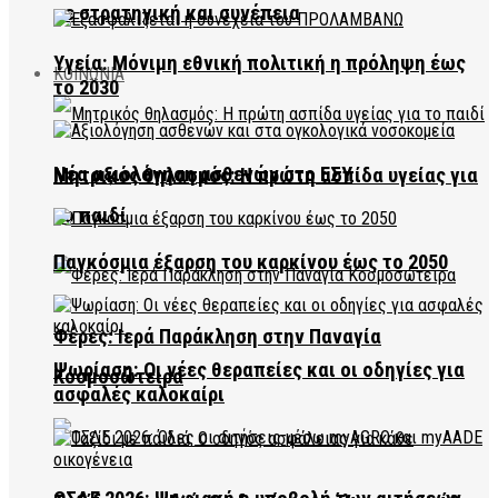
με στρατηγική και συνέπεια
Υγεία: Μόνιμη εθνική πολιτική η πρόληψη έως
ΚΟΙΝΩΝΙΑ
το 2030
Νέα αξιολόγηση ασθενών στο ΕΣΥ
Μητρικός θηλασμός: Η πρώτη ασπίδα υγείας για
το παιδί
Παγκόσμια έξαρση του καρκίνου έως το 2050
Φέρες: Ιερά Παράκληση στην Παναγία
Ψωρίαση: Οι νέες θεραπείες και οι οδηγίες για
Κοσμοσώτειρα
ασφαλές καλοκαίρι