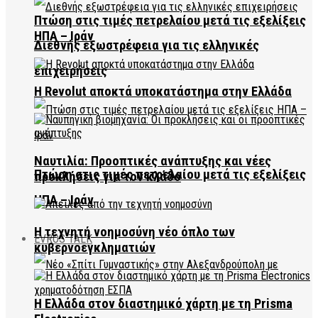
Πτώση στις τιμές πετρελαίου μετά τις εξελίξεις
ΗΠΑ – Ιράν
Διεθνής εξωστρέφεια για τις ελληνικές
επιχειρήσεις
Η Revolut αποκτά υποκατάστημα στην Ελλάδα
Ναυτιλία: Προοπτικές ανάπτυξης και νέες
Πτώση στις τιμές πετρελαίου μετά τις εξελίξεις
προκλήσεις για τον κλάδο
ΗΠΑ – Ιράν
Η τεχνητή νοημοσύνη νέο όπλο των
EVROS TALK
κυβερνοεγκληματιών
Η Ελλάδα στον διαστημικό χάρτη με τη Prisma