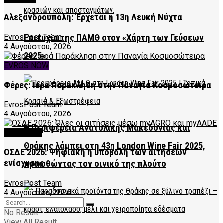
Αλεξανδρούπολη: Έρχεται η 13η Λευκή Νύχτα
Επιτυχία της ΠΑΜΘ στον «Χάρτη των Γεύσεων
EvrosPost Team
4 Αυγούστου, 2026
2025»
EVROS NOW
Φέρες: Ιερά Παράκληση στην Παναγία Κοσμοσώτειρα
EvrosPost Team
4 Αυγούστου, 2026
Η Περιφέρεια Ανατολικής Μακεδονίας και
FEATURED
Θράκης λάμπει στη 43η London Wine Fair 2025,
ΟΣΔΕ 2026: Ψηφιακή η υποβολή των αιτήσεων
ενίσχυσης
προωθώντας τον οινικό της πλούτο
EvrosPost Team
4 Αυγούστου, 2026
No Result
View All Result