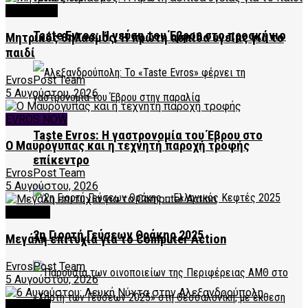
FEATURED
Taste Evros: Η γεύση του Έβρου στο προσκήνιο
Μητρικός θηλασμός: Η πρώτη ασπίδα υγείας για το
παιδί
EvrosPost Team
5 Αυγούστου, 2026
EVROS NOW
Taste Evros: Η γαστρονομία του Έβρου στο
Ο Μαυρόγυπας και η τεχνητή παροχή τροφής
επίκεντρο
EvrosPost Team
5 Αυγούστου, 2026
CULTURE
2η Γιορτή Γεύσεων Θράκης 2025
Μεγάλη επιτυχία για το Computer Action
EvrosPost Team
5 Αυγούστου, 2026
CULTURE