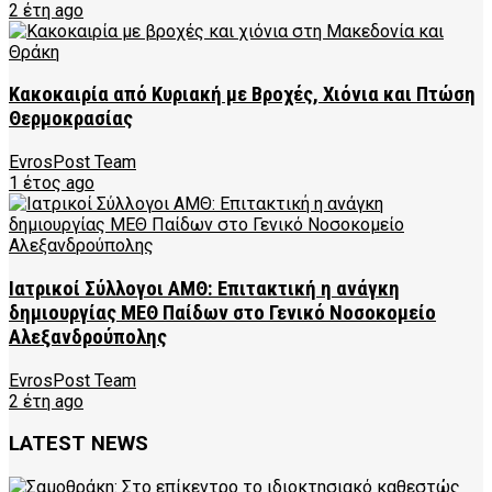
2 έτη ago
Κακοκαιρία από Κυριακή με Βροχές, Χιόνια και Πτώση
Θερμοκρασίας
EvrosPost Team
1 έτος ago
Ιατρικοί Σύλλογοι ΑΜΘ: Επιτακτική η ανάγκη
δημιουργίας ΜΕΘ Παίδων στο Γενικό Νοσοκομείο
Αλεξανδρούπολης
EvrosPost Team
2 έτη ago
LATEST NEWS