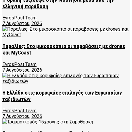
ελληνική παράδοση
EvrosPost Team
7 Αυγούστου, 2026
Παραλίες: Στο μικροσκόπιο οι παραβάσεις με drones
και MyCoast
EvrosPost Team
7 Αυγούστου, 2026
Η Ελλάδα στις κορυφαίες επιλογές των Ευρωπαίων
ταξιδιωτών
EvrosPost Team
7 Αυγούστου, 2026