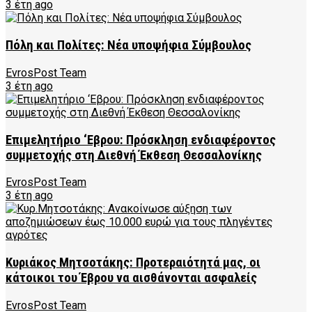
3 έτη ago
Πόλη και Πολίτες: Νέα υποψήφια Σύμβουλος
EvrosPost Team
3 έτη ago
Επιμελητήριο ‘Εβρου: Πρόσκληση ενδιαφέροντος
συμμετοχής στη Διεθνή Έκθεση Θεσσαλονίκης
EvrosPost Team
3 έτη ago
Κυριάκος Μητσοτάκης: Προτεραιότητά μας, οι
κάτοικοι του Έβρου να αισθάνονται ασφαλείς
EvrosPost Team