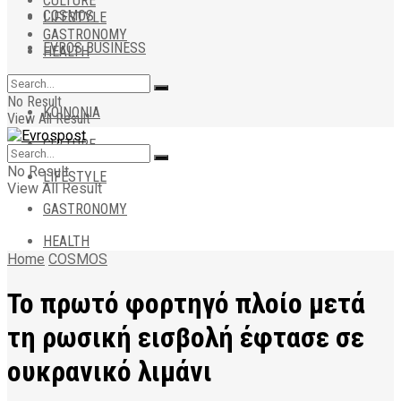
CULTURE
COSMOS
LIFESTYLE
GASTRONOMY
EVROS BUSINESS
HEALTH
ΑΠΟΨΕΙΣ
No Result
ΚΟΙΝΩΝΙΑ
View All Result
CULTURE
No Result
LIFESTYLE
View All Result
GASTRONOMY
HEALTH
Home
COSMOS
Το πρωτό φορτηγό πλοίο μετά
τη ρωσική εισβολή έφτασε σε
ουκρανικό λιμάνι