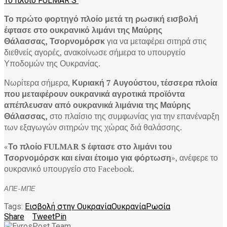
Το πλοίο FULMAR S
Το πρώτο φορτηγό πλοίο μετά τη ρωσική εισβολή
έφτασε στο ουκρανικό λιμάνι της
Μαύρης
Θάλασσας,
Τσορνομόρσκ
για να μεταφέρει σιτηρά στις
διεθνείς αγορές, ανακοίνωσε σήμερα το υπουργείο
Υποδομών της Ουκρανίας.
Νωρίτερα σήμερα,
Κυριακή 7 Αυγούστου, τέσσερα πλοία
που μεταφέρουν ουκρανικά αγροτικά προϊόντα
απέπλευσαν από ουκρανικά λιμάνια της Μαύρης
Θάλασσας,
στο πλαίσιο της συμφωνίας για την επανέναρξη
των εξαγωγών σιτηρών της χώρας διά θαλάσσης.
«
Το πλοίο FULMAR S έφτασε στο λιμάνι του
Τσορνομόρσκ και είναι έτοιμο για φόρτωση
», ανέφερε το
ουκρανικό υπουργείο στο Facebook.
ΑΠΕ-ΜΠΕ
Tags:
Εισβολή στην Ουκρανία
Ουκρανία
Ρωσία
Share
Tweet
Pin