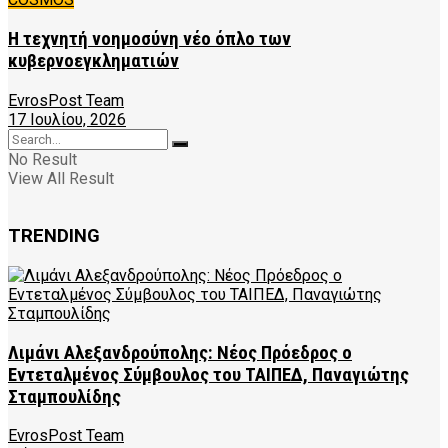
Η τεχνητή νοημοσύνη νέο όπλο των
κυβερνοεγκληματιών
EvrosPost Team
17 Ιουλίου, 2026
No Result
View All Result
TRENDING
Λιμάνι Αλεξανδρούπολης: Νέος Πρόεδρος ο
Εντεταλμένος Σύμβουλος του ΤΑΙΠΕΔ, Παναγιώτης
Σταμπουλίδης
EvrosPost Team