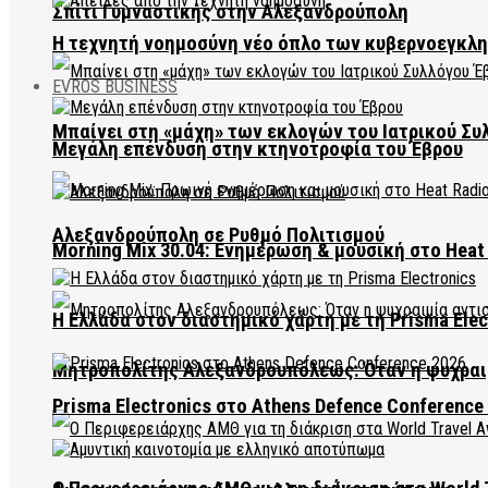
Σπίτι Γυμναστικής στην Αλεξανδρούπολη
Η τεχνητή νοημοσύνη νέο όπλο των κυβερνοεγκλ
EVROS BUSINESS
Μπαίνει στη «μάχη» των εκλογών του Ιατρικού Συ
Μεγάλη επένδυση στην κτηνοτροφία του Έβρου
Αλεξανδρούπολη σε Ρυθμό Πολιτισμού
Morning Mix 30.04: Ενημέρωση & μουσική στο Heat 
Η Ελλάδα στον διαστημικό χάρτη με τη Prisma Elec
Μητροπολίτης Αλεξανδρουπόλεως: Όταν η ψυχραιμ
Prisma Electronics στο Athens Defence Conference