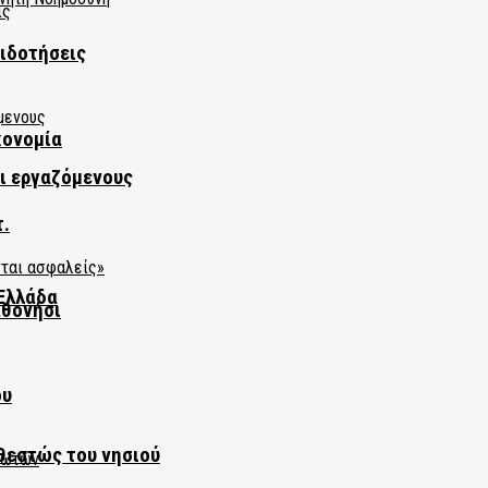
πιδοτήσεις
κονομία
αι εργαζόμενους
τ.
Ελλάδα
αθονήσι
ου
θεστώς του νησιού