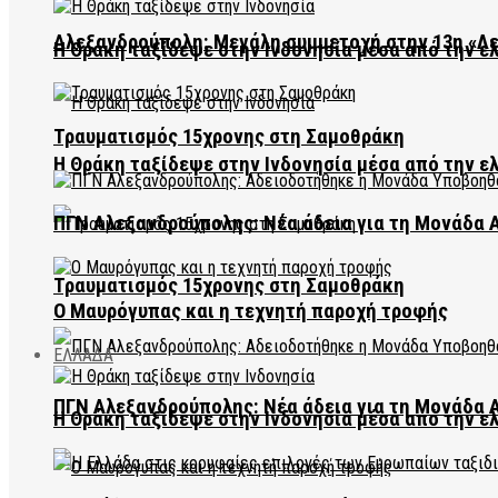
Αλεξανδρούπολη: Μεγάλη συμμετοχή στην 13η «Λ
Η Θράκη ταξίδεψε στην Ινδονησία μέσα από την ε
Τραυματισμός 15χρονης στη Σαμοθράκη
Η Θράκη ταξίδεψε στην Ινδονησία μέσα από την ε
ΠΓΝ Αλεξανδρούπολης: Νέα άδεια για τη Μονάδα
Τραυματισμός 15χρονης στη Σαμοθράκη
Ο Μαυρόγυπας και η τεχνητή παροχή τροφής
ΕΛΛΑΔΑ
ΠΓΝ Αλεξανδρούπολης: Νέα άδεια για τη Μονάδα
Η Θράκη ταξίδεψε στην Ινδονησία μέσα από την ε