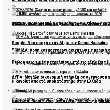
COSMOS
ΟΣΔΕ 2026: Ψηφιακή η υποβολή των αιτήσεων ενί
JUMBO: Ανοδική πορεία με αύξηση πωλήσεων το 
Google: Νέα εποχή στην AI με τον Demis Hassabis
ΠΟΜΙΔΑ: Άρση κατασχέσεων ακινήτων με μερική 
Πτώση στις τιμές πετρελαίου μετά τις εξελίξεις Η
ΔΥΠΑ: Μεγάλη οικονομική στήριξη σε ανέργους κ
Η Revolut αποκτά υποκατάστημα στην Ελλάδα
EVROS TALK
Ναυτιλία: Προοπτικές ανάπτυξης και νέες προκλή