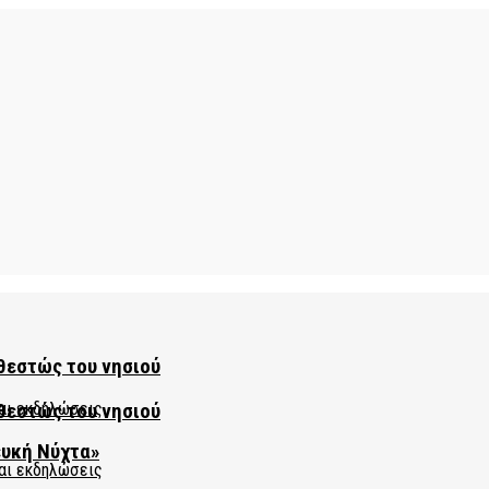
θεστώς του νησιού
θεστώς του νησιού
ευκή Νύχτα»