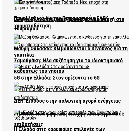
Πανελλαδικό δίκτυο Πειραματικών ΣΑΕΚ
Ελληνική Αναπτυξιακή Τράπεζα: Νέα εποχή στη
χρηματοδότηση
Τουρισμού
Μαύρη Θάλασσα: Κλιμακώνεται ο κίνδυνος για τη
ναυτιλία
Σαμοθράκη: Νέα συζήτηση για το ιδιοκτησιακό
καθεστώς του νησιού
5G στην Ελλάδα: Στον ορίζοντα το 6G
ΔΕΗ: Είσοδος στην πολωνική αγορά ενέργειας
myAGRO: Νέα ψηφιακή εποχή για τις αγροτικές
επιδοτήσεις
Η Ελλάδα στις κορυφαίες επιλογές των