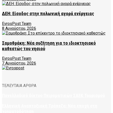
ΔΕΗ: Είσοδος στην πολωνική αγορά ενέργειας
EvrosPost Team
8 Αυγούστου, 2026
Σαμοθράκη: Νέα συζήτηση για το ιδιοκτησιακό
καθεστώς του νησιού
EvrosPost Team
7 Αυγούστου, 2026
ΤΕΛΕΥΤΑΙΑ ΑΡΘΡΑ
Πανελλαδικό δίκτυο Πειραματικών ΣΑΕΚ Τουρισμού
Ελληνική Αναπτυξιακή Τράπεζα: Νέα εποχή στη
χρηματοδότηση