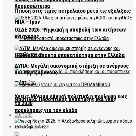
Κοσμοσώτειρα
Πτώση στις τιμές πετρελαίου μετά τις εξελίξεις
ΗΠΑ – Ιράν
ΟΣΔΕ 2026: Ψηφιακή η υποβολή των αιτήσεων
ενίσχυσης
Η Revolut αποκτά υποκατάστημα στην Ελλάδα
ΔΥΠΑ: Μεγάλη οικονομική στήριξη σε ανέργους
και εργαζόμενους
Υγεία: Μόνιμη εθνική πολιτική η πρόληψη έως
Ναυτιλία: Προοπτικές ανάπτυξης και νέες
το 2030
προκλήσεις για τον κλάδο
CULTURE
EVROS BUSINESS