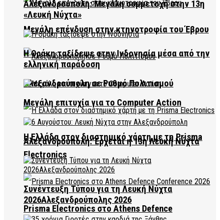
Αλεξανδρούπολη: Μεγάλη συμμετοχή στην 13η
«Λευκή Νύχτα»
Μεγάλη επένδυση στην κτηνοτροφία του Έβρου
Η Θράκη ταξίδεψε στην Ινδονησία μέσα από την
ελληνική παράδοση
Αλεξανδρούπολη σε Ρυθμό Πολιτισμού
Μεγάλη επιτυχία για το Computer Action
Η Ελλάδα στον διαστημικό χάρτη με τη Prisma
Αλεξανδρούπολη: Έρχεται η 13η Λευκή Νύχτα
Electronics
Συνέντευξη Τύπου για τη Λευκή Νύχτα
2026Αλεξανδρούπολης 2026
Prisma Electronics στο Athens Defence