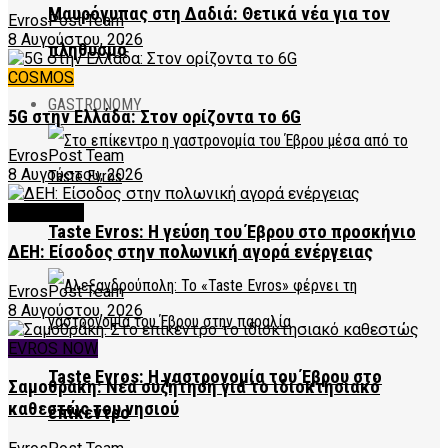
Μαυρόγυπας στη Δαδιά: Θετικά νέα για τον
EvrosPost Team
8 Αυγούστου, 2026
πληθυσμό
COSMOS
GASTRONOMY
5G στην Ελλάδα: Στον ορίζοντα το 6G
EvrosPost Team
8 Αυγούστου, 2026
FEATURED
Taste Evros: Η γεύση του Έβρου στο προσκήνιο
ΔΕΗ: Είσοδος στην πολωνική αγορά ενέργειας
EvrosPost Team
8 Αυγούστου, 2026
EVROS NOW
Taste Evros: Η γαστρονομία του Έβρου στο
Σαμοθράκη: Νέα συζήτηση για το ιδιοκτησιακό
καθεστώς του νησιού
επίκεντρο