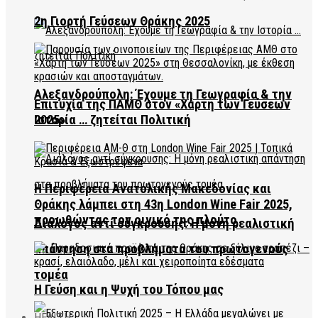
2η Γιορτή Γεύσεων Θράκης 2025
Αλεξανδρούπολη: Έχουμε τη Γεωγραφία & την
Επιτυχία της ΠΑΜΘ στον «Χάρτη των Γεύσεων
2025»
Ιστορία … ζητείται Πολιτική
Η Περιφέρεια Ανατολικής Μακεδονίας και
Θράκης λάμπει στη 43η London Wine Fair 2025,
προωθώντας τον οινικό της πλούτο
Διάλογος αντί σύγκρουσης: Η μόνη ρεαλιστική
απάντηση στα προβλήματα του πρωτογενούς
τομέα
Η Γεύση και η Ψυχή του Τόπου μας
HEALTH