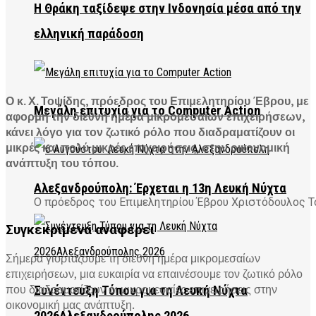
Η Θράκη ταξίδεψε στην Ινδονησία μέσα από την
ελληνική παράδοση
Ο κ. Χ. Τοψίδης, πρόεδρος του Επιμελητηρίου Έβρου, με
Μεγάλη επιτυχία για το Computer Action
αφορμή την διεθνή ημέρα μικρομεσαίων επιχειρήσεων,
κάνει λόγο για τον ζωτικό ρόλο που διαδραματίζουν οι
μικρές και πολύ μικρές επιχειρήσεις, στην οικονομική
ανάπτυξη του τόπου.
Αλεξανδρούπολη: Έρχεται η 13η Λευκή Νύχτα
O πρόεδρος του Επιμελητηρίου Έβρου Χριστόδουλος Τ
Συγκεκριμένα αναφέρει
Σήμερα γιορτάζουμε τη διεθνή ημέρα μικρομεσαίων
επιχειρήσεων, μια ευκαιρία να επαινέσουμε τον ζωτικό ρόλο
που διαδραματίζουν οι μικρομεσαίες επιχειρήσεις στην
Συνέντευξη Τύπου για τη Λευκή Νύχτα
οικονομική μας ανάπτυξη.