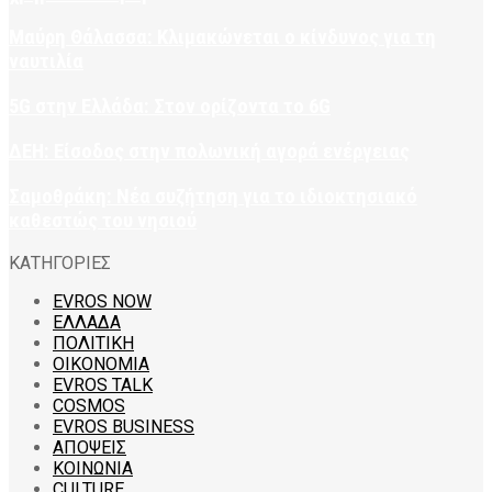
Μαύρη Θάλασσα: Κλιμακώνεται ο κίνδυνος για τη
ναυτιλία
5G στην Ελλάδα: Στον ορίζοντα το 6G
ΔΕΗ: Είσοδος στην πολωνική αγορά ενέργειας
Σαμοθράκη: Νέα συζήτηση για το ιδιοκτησιακό
καθεστώς του νησιού
ΚΑΤΗΓΟΡΙΕΣ
EVROS NOW
ΕΛΛΑΔΑ
ΠΟΛΙΤΙΚΗ
ΟΙΚΟΝΟΜΙΑ
EVROS TALK
COSMOS
EVROS BUSINESS
ΑΠΟΨΕΙΣ
ΚΟΙΝΩΝΙΑ
CULTURE