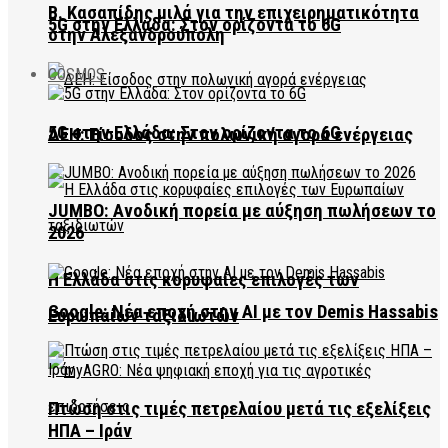
Β. Κασαπίδης μιλά για την επιχειρηματικότητα
5G στην Ελλάδα: Στον ορίζοντα το 6G
στην Αλεξανδρούπολη
COSMOS
5G στην Ελλάδα: Στον ορίζοντα το 6G
ΔΕΗ: Είσοδος στην πολωνική αγορά ενέργειας
JUMBO: Ανοδική πορεία με αύξηση πωλήσεων το
2026
Η Ελλάδα στις κορυφαίες επιλογές των
Google: Νέα εποχή στην AI με τον Demis Hassabis
Ευρωπαίων ταξιδιωτών
Πτώση στις τιμές πετρελαίου μετά τις εξελίξεις
ΗΠΑ – Ιράν