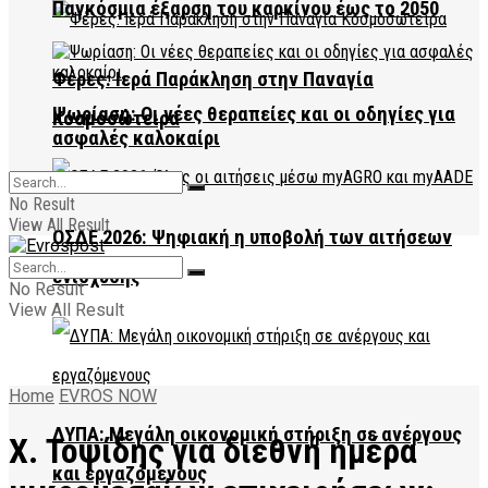
Παγκόσμια έξαρση του καρκίνου έως το 2050
Φέρες: Ιερά Παράκληση στην Παναγία
Ψωρίαση: Οι νέες θεραπείες και οι οδηγίες για
Κοσμοσώτειρα
ασφαλές καλοκαίρι
No Result
View All Result
ΟΣΔΕ 2026: Ψηφιακή η υποβολή των αιτήσεων
ενίσχυσης
No Result
View All Result
Home
EVROS NOW
ΔΥΠΑ: Μεγάλη οικονομική στήριξη σε ανέργους
Χ. Τοψίδης για διεθνή ημέρα
και εργαζόμενους