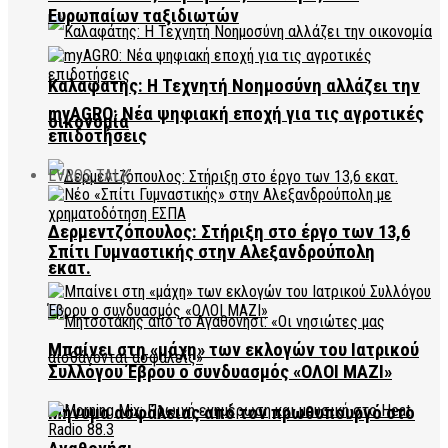
Ευρωπαίων ταξιδιωτών
Καλαφάτης: Η Τεχνητή Νοημοσύνη αλλάζει την
myAGRO: Νέα ψηφιακή εποχή για τις αγροτικές
οικονομία
επιδοτήσεις
EVROS TALK
Δερμεντζόπουλος: Στήριξη στο έργο των 13,6
Σπίτι Γυμναστικής στην Αλεξανδρούπολη
εκατ.
Μπαίνει στη «μάχη» των εκλογών του Ιατρικού
Συλλόγου Έβρου ο συνδυασμός «ΟΛΟΙ ΜΑΖΙ»
Μήνυμα ασφάλειας από τον πρωθυπουργό στο