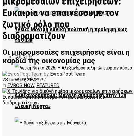
μικρομεσαίων επιχειρήσεων:
Ευκαιρία να επαινέσουμε τον
ζωτικό ρόλο που
Υγεία: Μόνιμη εθνική πολιτική η πρόληψη έως
διαδραματίζουν
το 2030
Οι μικρομεσαίες επιχειρήσεις είναι η
CULTURE
καρδιά της οικονομίας μας
by
EvrosPost Team
28 Ιουνίου, 2023
in
EVROS NOW
,
FEATURED
Αλεξανδρούπολη: Μεγάλη συμμετοχή στην 13η
«Λευκή Νύχτα»