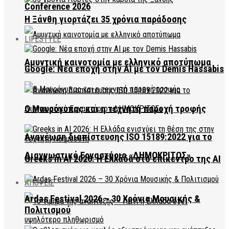
Conference 2026
Η Ξάνθη γιορτάζει 35 χρόνια παράδοσης
LIFESTYLE
Αμυντική καινοτομία με ελληνικό αποτύπωμα
Google: Νέα εποχή στην AI με τον Demis Hassabis
Ο Μαυρόγυπας και η τεχνητή παροχή τροφής
Ανανέωση διαπίστευσης ISO 15189:2022 για το
Διαγνωστικό Εργαστήριο «ΔΗΜΟΚΡΙΤΟΣ»
Greeks in AI 2026: Η Ελλάδα στο επίκεντρο της AI
ΑΠΟΨΕΙΣ
Ardas Festival 2026 – 30 Χρόνια Μουσικής &
Πολιτισμού