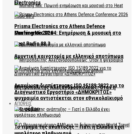
Electronics
Prisma Electronics στο Athens Defence
Conference 2026
Morning Mix 30.04: Ενημέρωση & μουσική στο
Heat Radio 88.3
Αμυντική καινοτομία με ελληνικό αποτύπωμα
Ανανέωση διαπίστευσης ISO 15189:2022 για το
Μητροπολίτης Αλεξανδρουπόλεως: Όταν η
Διαγνωστικό Εργαστήριο «ΔΗΜΟΚΡΙΤΟΣ»
ψυχραιμία αντιστέκεται στον εθνικολαϊκισμό
ΑΠΟΨΕΙΣ
του φόβου
Το τίμημα της ανάπτυξης – Γιατί η Ελλάδα έχει
υψηλότερο πληθωρισμό