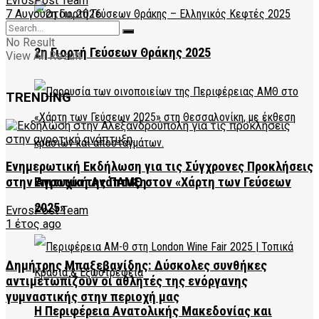
EvrosPost Team
7 Αυγούστου, 2026
No Result
2η Γιορτή Γεύσεων Θράκης 2025
View All Result
TRENDING
Ενημερωτική Εκδήλωση για τις Σύγχρονες Προκλήσεις
Επιτυχία της ΠΑΜΘ στον «Χάρτη των Γεύσεων
στην Αγροτική Ανάπτυξη
2025»
EvrosPost Team
1 έτος ago
Δημήτρης Μπαξεβανίδης: Δύσκολες συνθήκες
αντιμετωπίζουν οι αθλητές της ενόργανης
γυμναστικής στην περιοχή μας
Η Περιφέρεια Ανατολικής Μακεδονίας και