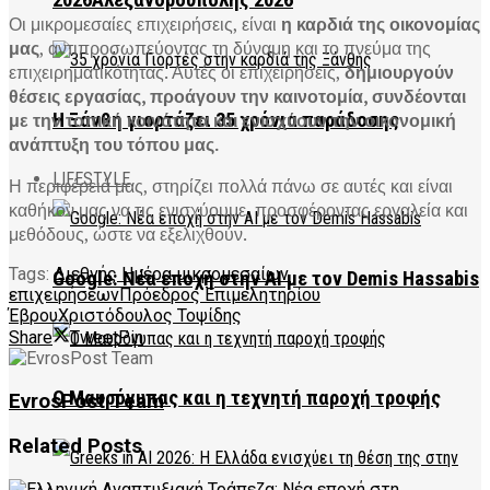
2026Αλεξανδρούπολης 2026
Οι μικρομεσαίες επιχειρήσεις, είναι
η καρδιά της οικονομίας
μας
, αντιπροσωπεύοντας τη δύναμη και το πνεύμα της
επιχειρηματικότητας. Αυτές οι επιχειρήσεις,
δημιουργούν
θέσεις εργασίας, προάγουν την καινοτομία, συνδέονται
Η Ξάνθη γιορτάζει 35 χρόνια παράδοσης
με την τοπική κοινότητα και ενισχύουν την οικονομική
ανάπτυξη του τόπου μας.
LIFESTYLE
Η περιφέρειά μας, στηρίζει πολλά πάνω σε αυτές και είναι
καθήκον μας να τις ενισχύουμε, προσφέροντας εργαλεία και
μεθόδους, ώστε να εξελιχθούν.
Tags:
Διεθνής Ημέρα μικρομεσαίων
Google: Νέα εποχή στην AI με τον Demis Hassabis
επιχειρήσεων
Πρόεδρος Επιμελητηρίου
Έβρου
Χριστόδουλος Τοψίδης
Share
Tweet
Pin
Ο Μαυρόγυπας και η τεχνητή παροχή τροφής
EvrosPost Team
Related
Posts