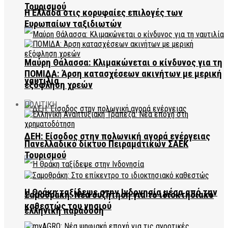
Τουρισμού
Η Ελλάδα στις κορυφαίες επιλογές των
Ευρωπαίων ταξιδιωτών
Μαύρη Θάλασσα: Κλιμακώνεται ο κίνδυνος για τη
ΠΟΜΙΔΑ: Άρση κατασχέσεων ακινήτων με μερική
ναυτιλία
εξόφληση χρεών
ΠΟΛΙΤΙΚΗ
ΔΕΗ: Είσοδος στην πολωνική αγορά ενέργειας
Πανελλαδικό δίκτυο Πειραματικών ΣΑΕΚ
Τουρισμού
Η Θράκη ταξίδεψε στην Ινδονησία μέσα από την
Σαμοθράκη: Νέα συζήτηση για το ιδιοκτησιακό
καθεστώς του νησιού
ελληνική παράδοση