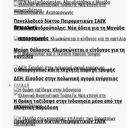
Πανελλαδικό δίκτυο Πειραματικών ΣΑΕΚ
Τουρισμού
ΠΓΝ Αλεξανδρούπολης: Νέα άδεια για τη Μονάδα
Αναπαραγωγής
Μαύρη Θάλασσα: Κλιμακώνεται ο κίνδυνος για τη
ναυτιλία
Ο Μαυρόγυπας και η τεχνητή παροχή τροφής
ΔΕΗ: Είσοδος στην πολωνική αγορά ενέργειας
ΕΛΛΑΔΑ
Η Θράκη ταξίδεψε στην Ινδονησία μέσα από την
ελληνική παράδοση
Πανελλαδικό δίκτυο Πειραματικών ΣΑΕΚ