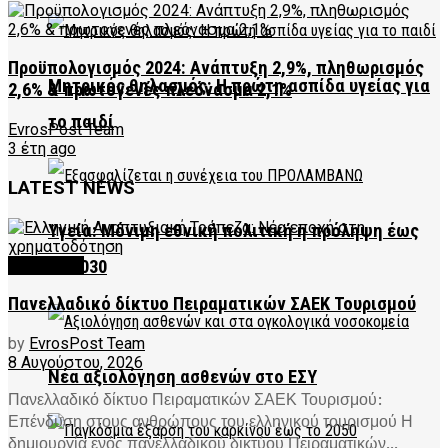
Προϋπολογισμός 2024: Ανάπτυξη 2,9%, πληθωρισμός
Μητρικός θηλασμός: Η πρώτη ασπίδα υγείας για
2,6% & πρωτογενές πλεόνασμα 2,1%
το παιδί
EvrosPost Team
3 έτη ago
LATEST NEWS
Υγεία: Μόνιμη εθνική πολιτική η πρόληψη έως
FEATURED
το 2030
Πανελλαδικό δίκτυο Πειραματικών ΣΑΕΚ Τουρισμού
by
EvrosPost Team
8 Αυγούστου, 2026
Νέα αξιολόγηση ασθενών στο ΕΣΥ
Πανελλαδικό δίκτυο Πειραματικών ΣΑΕΚ Τουρισμού:
Επένδυση στους ανθρώπους του ελληνικού τουρισμού Η
δημιουργία ενός πανελλαδικού δικτύου Πειραματικών...