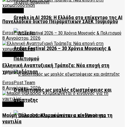
FEATURED
Greeks in AI 2026: Η Ελλάδα στο επίκεντρο της AI
Πανελλαδικό δίκτυο Πειραματικών ΣΑΕΚ Τουρισμού
EvrosPost Team
8 Αυγούστου, 2026
Ardas Festival 2026 – 30 Χρόνια Μουσικής &
FEATURED
Πολιτισμού
Ελληνική Αναπτυξιακή Τράπεζα: Νέα εποχή στη
χρηματοδότηση
EvrosPost Team
8 Αυγούστου, 2026
Ο αθλητισμός ως μοχλός εξωστρέφειας και
ανάπτυξης
FEATURED
Μαύρη Θάλασσα: Κλιμακώνεται ο κίνδυνος για τη
ναυτιλία