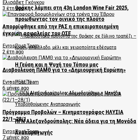
Ελισάβετ Γκόγκου
Θράκης λάμπει στη 43η London Wine Fair 2025,
3 έτη ago
προωθώντας τον οινικό της πλούτο
Απορρίφθηκε από την ΡΑΣ η επικαιροποιημένη
έγκριση ασφαλείας του ΟΣΕ
EvrosPost Team
2 έτη ago
Η Γεύση και η Ψυχή του Τόπου μας
Διαβούλευση ΠΑΜΘ για το «Δημιουργική Ευρώπη»
HEALTH
EvrosPost Team
6 μήνες ago
Πρόγραμμα Προβολών – Κινηματογράφος ΗΛΥΣΙΑ
22/1–28/1
ΠΓΝ Αλεξανδρούπολης: Νέα άδεια για τη Μονάδα
EvrosPost Team
Αναπαραγωγής
7 μήνες ago