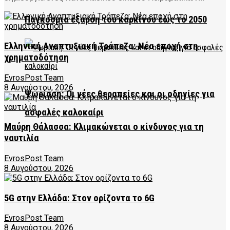
Παγκόσμια έξαρση του καρκίνου έως το 2050
Ελληνική Αναπτυξιακή Τράπεζα: Νέα εποχή στη
χρηματοδότηση
EvrosPost Team
8 Αυγούστου, 2026
Ψωρίαση: Οι νέες θεραπείες και οι οδηγίες για
ασφαλές καλοκαίρι
Μαύρη Θάλασσα: Κλιμακώνεται ο κίνδυνος για τη
ναυτιλία
EvrosPost Team
8 Αυγούστου, 2026
5G στην Ελλάδα: Στον ορίζοντα το 6G
EvrosPost Team
8 Αυγούστου, 2026