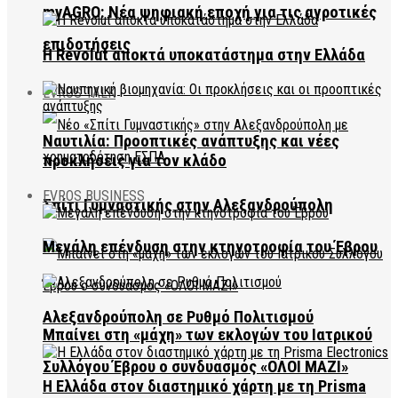
myAGRO: Νέα ψηφιακή εποχή για τις αγροτικές
επιδοτήσεις
Η Revolut αποκτά υποκατάστημα στην Ελλάδα
EVROS TALK
Ναυτιλία: Προοπτικές ανάπτυξης και νέες
προκλήσεις για τον κλάδο
EVROS BUSINESS
Σπίτι Γυμναστικής στην Αλεξανδρούπολη
Μεγάλη επένδυση στην κτηνοτροφία του Έβρου
Αλεξανδρούπολη σε Ρυθμό Πολιτισμού
Μπαίνει στη «μάχη» των εκλογών του Ιατρικού
Συλλόγου Έβρου ο συνδυασμός «ΟΛΟΙ ΜΑΖΙ»
Η Ελλάδα στον διαστημικό χάρτη με τη Prisma