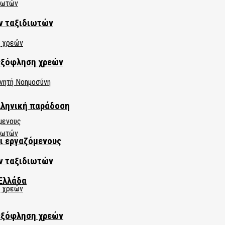
ν ταξιδιωτών
εξόφληση χρεών
λληνική παράδοση
αι εργαζόμενους
ν ταξιδιωτών
Ελλάδα
εξόφληση χρεών