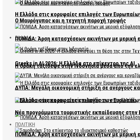
Η Ελλάδα στις κορυφαίες επιλογές των Ευρωπαίω
Ο Μαυρόγυπας και η τεχνητή παροχή τροφής
ΕΛΛΑΔΑ
ΠΟΜΙΔΑ: Άρση κατασχέσεων ακινήτων με μερική 
Greeks in AI 2026: Η Ελλάδα στο επίκεντρο της AI
Η Θράκη ταξίδεψε στην Ινδονησία μέσα από την ε
ΔΥΠΑ: Μεγάλη οικονομική στήριξη σε ανέργους κ
Η Ελλάδα στις κορυφαίες επιλογές των Ευρωπαίω
Νέα προγράμματα τουριστικής εκπαίδευσης στην 
ΠΟΛΙΤΙΚΗ
ΠΟΜΙΔΑ: Άρση κατασχέσεων ακινήτων με μερική 