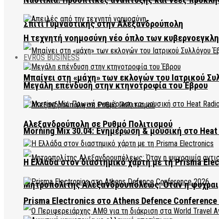
Σπίτι Γυμναστικής στην Αλεξανδρούπολη
Η τεχνητή νοημοσύνη νέο όπλο των κυβερνοεγκλ
EVROS BUSINESS
Μπαίνει στη «μάχη» των εκλογών του Ιατρικού Συ
Μεγάλη επένδυση στην κτηνοτροφία του Έβρου
Αλεξανδρούπολη σε Ρυθμό Πολιτισμού
Morning Mix 30.04: Ενημέρωση & μουσική στο Heat 
Η Ελλάδα στον διαστημικό χάρτη με τη Prisma Elec
Μητροπολίτης Αλεξανδρουπόλεως: Όταν η ψυχραιμ
Prisma Electronics στο Athens Defence Conference