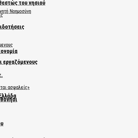
θεστώς του νησιού
πιδοτήσεις
κονομία
αι εργαζόμενους
τ.
Ελλάδα
αθονήσι
ου