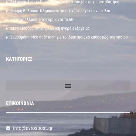
Ελληνική Αναπτυξιακή Τράπεζα: Νέα εποχή στη χρηματοδότηση
Μαύρη Θάλασσα: Κλιμακώνεται ο κίνδυνος για τη ναυτιλία
5G στην Ελλάδα: Στον ορίζοντα το 6G
ΔΕΗ: Είσοδος στην πολωνική αγορά ενέργειας
Σαμοθράκη: Νέα συζήτηση για το ιδιοκτησιακό καθεστώς του νησιού
ΚΑΤΗΓΟΡΙΕΣ
ΕΠΙΚΟΙΝΩΝΙΑ
info@evrospost.gr