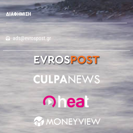
ΔΙΑΦΗΜΙΣΗ
ads@evrospost.gr