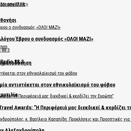
αθονήσι
λλόγου Έβρου ο συνδυασμός «ΟΛΟΙ ΜΑΖΙ»
Radio 88.3
χρηματοδότηση
ία αντιστέκεται στον εθνικολαϊκισμό του φόβου
ναυτιλία
Travel Awards: “Η Περιφέρειά μας διεκδικεί & κερδίζει 
την Αλεξανδρούπολη