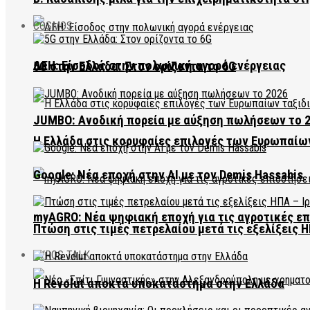
COSMOS
ΔΕΗ: Είσοδος στην πολωνική αγορά ενέργειας
5G στην Ελλάδα: Στον ορίζοντα το 6G
JUMBO: Ανοδική πορεία με αύξηση πωλήσεων το 
Η Ελλάδα στις κορυφαίες επιλογές των Ευρωπαίω
Google: Νέα εποχή στην AI με τον Demis Hassabis
myAGRO: Νέα ψηφιακή εποχή για τις αγροτικές ε
Πτώση στις τιμές πετρελαίου μετά τις εξελίξεις Η
EVROS TALK
Η Revolut αποκτά υποκατάστημα στην Ελλάδα