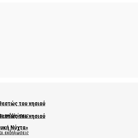
θεστώς του νησιού
θεστώς του νησιού
ευκή Νύχτα»