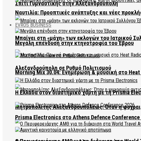
Σπίτι Γυμναστικής στην Αλεξανδρούπολη
Ναυτιλία: Προοπτικές ανάπτυξης και νέες προκλή
EVROS BUSINESS
Μπαίνει στη «μάχη» των εκλογών του Ιατρικού Συ
Μεγάλη επένδυση στην κτηνοτροφία του Έβρου
Αλεξανδρούπολη σε Ρυθμό Πολιτισμού
Morning Mix 30.04: Ενημέρωση & μουσική στο Heat 
Η Ελλάδα στον διαστημικό χάρτη με τη Prisma Elec
Μητροπολίτης Αλεξανδρουπόλεως: Όταν η ψυχραιμ
Prisma Electronics στο Athens Defence Conference