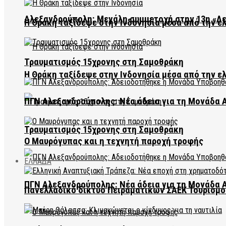
Αλεξανδρούπολη: Μεγάλη συμμετοχή στην 13η «Λ
Η Θράκη ταξίδεψε στην Ινδονησία μέσα από την ε
Τραυματισμός 15χρονης στη Σαμοθράκη
Η Θράκη ταξίδεψε στην Ινδονησία μέσα από την ε
ΠΓΝ Αλεξανδρούπολης: Νέα άδεια για τη Μονάδα
Τραυματισμός 15χρονης στη Σαμοθράκη
Ο Μαυρόγυπας και η τεχνητή παροχή τροφής
ΕΛΛΑΔΑ
ΠΓΝ Αλεξανδρούπολης: Νέα άδεια για τη Μονάδα
Πανελλαδικό δίκτυο Πειραματικών ΣΑΕΚ Τουρισμο