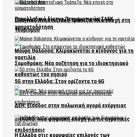
Πανελλαδικό δίκτυο Πειραματικών ΣΑΕΚ
Ελληνική Αναπτυξιακή Τράπεζα: Νέα εποχή στη
χρηματοδότηση
Τουρισμού
Μαύρη Θάλασσα: Κλιμακώνεται ο κίνδυνος για τη
ναυτιλία
Σαμοθράκη: Νέα συζήτηση για το ιδιοκτησιακό
καθεστώς του νησιού
5G στην Ελλάδα: Στον ορίζοντα το 6G
ΔΕΗ: Είσοδος στην πολωνική αγορά ενέργειας
myAGRO: Νέα ψηφιακή εποχή για τις αγροτικές
επιδοτήσεις
Η Ελλάδα στις κορυφαίες επιλογές των