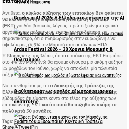
επιτοκίων
Αντίθετα,
ο κύκλος αύξησης των επιτοκίων δεν φαίνεται
Greeks in AI 2026: Η Ελλάδα στο επίκεντρο της AI
να κλείνει για την Ευρωπαϊκή Κεντρική Τράπεζα
(ΕΚΤ)
για δύο βασικούς λόγους, πρώτο ξεκίνησε σχετικά
αργότερα την αύξηση των επιτοκίων και δεύτερο και
σημαντικότερο, ότι ο πληθωρισμός στην ευρωζώνη είναι
υψηλότερος (6,9% τον Μάρτιο) από αυτόν των ΗΠΑ.
Ardas Festival 2026 – 30 Χρόνια Μουσικής &
H Bloomberg προβλέπει, ότι το επιτόκιο της ΕΚΤ θα φτάσει
Πολιτισμού
στο 4% τον Μάιο, ενώ θα έχουμε σίγουρα μια ακόμη αύξηση
25 μονάδων τον Ιούνιο, χωρίς να αποκλείει μία τελευταία
αύξηση τον Ιούλιο.
Να υπενθυμίσουμε, ότι
ο διοικητής της Τράπεζας της
Ο αθλητισμός ως μοχλός εξωστρέφειας και
Ελλάδος, Γιάννης Στουρνάρας
, δήλωσε στις αρχές της
εβδομάδας ότι είμαστε κοντά στο τέλος της αύξησης των
ανάπτυξης
επιτοκίων της ΕΚΤ
και ότι αυτά θα αυξηθούν ακόμη το
πολύ κατά 50 μονάδες.
Tags:
Fed
επιτόκια
Ευρωπαϊκή Κεντρική Τράπεζα
Share
Tweet
Pin