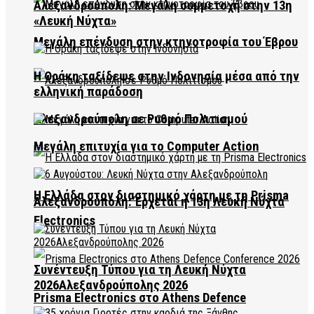
Αλεξανδρούπολη: Μεγάλη συμμετοχή στην 13η
«Λευκή Νύχτα»
Μεγάλη επένδυση στην κτηνοτροφία του Έβρου
Η Θράκη ταξίδεψε στην Ινδονησία μέσα από την
ελληνική παράδοση
Αλεξανδρούπολη σε Ρυθμό Πολιτισμού
Μεγάλη επιτυχία για το Computer Action
Η Ελλάδα στον διαστημικό χάρτη με τη Prisma
Αλεξανδρούπολη: Έρχεται η 13η Λευκή Νύχτα
Electronics
Συνέντευξη Τύπου για τη Λευκή Νύχτα
2026Αλεξανδρούπολης 2026
Prisma Electronics στο Athens Defence