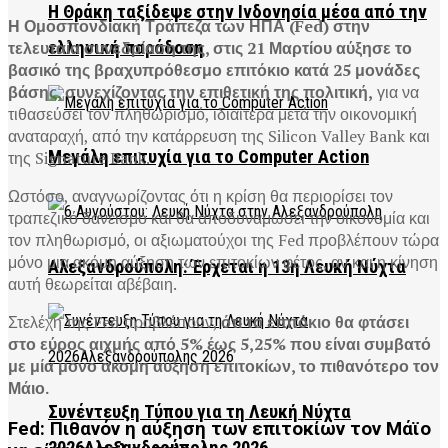
Η Θράκη ταξίδεψε στην Ινδονησία μέσα από την
Η Ομοσπονδιακή Τράπεζα των ΗΠΑ (Fed) στην
ελληνική παράδοση
τελευταία συνεδρίαση της, στις 21 Μαρτίου αύξησε το
βασικό της βραχυπρόθεσμο επιτόκιο κατά 25 μονάδες
βάσης, συνεχίζοντας την επιθετική της πολιτική,
για να
τιθασεύσει τον πληθωρισμό, ιδιαίτερα μετά την οικονομική
αναταραχή, από την κατάρρευση της Silicon Valley Bank και
Μεγάλη επιτυχία για το Computer Action
της Signature Bank.
Ωστόσο, αναγνωρίζοντας ότι η κρίση θα περιορίσει τον
τραπεζικό δανεισμό και θα αποδυναμώσει την οικονομία και
τον πληθωρισμό, οι αξιωματούχοι της Fed προβλέπουν τώρα
μόνο μια ακόμη αύξηση των επιτοκίων φέτος, αν και η κίνηση
Αλεξανδρούπολη: Έρχεται η 13η Λευκή Νύχτα
αυτή θεωρείται αβέβαιη.
Στελέχη της Fed προβλέπουν,
ότι το επιτόκιο θα φτάσει
στο εύρος αιχμής από 5% έως 5,25% που είναι συμβατό
με μία μόνο ακόμη αύξηση επιτοκίων, το πιθανότερο τον
Μάιο.
Συνέντευξη Τύπου για τη Λευκή Νύχτα
Fed: Πιθανόν η αύξηση των επιτοκίων τον Μάϊο