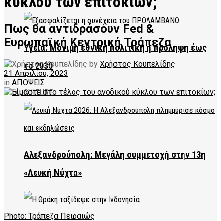
κύκλου των επιτοκίων;
Πως θα αντιδράσουν Fed &
Ευρωπαϊκή Κεντρική Τράπεζα
Υγεία: Μόνιμη εθνική πολιτική η πρόληψη έως
by
Χρήστος Κουπελίδης
το 2030
21 Απριλίου, 2023
in
ΑΠΟΨΕΙΣ
CULTURE
Αλεξανδρούπολη: Μεγάλη συμμετοχή στην 13η
«Λευκή Νύχτα»
Photo: Τράπεζα Πειραιώς