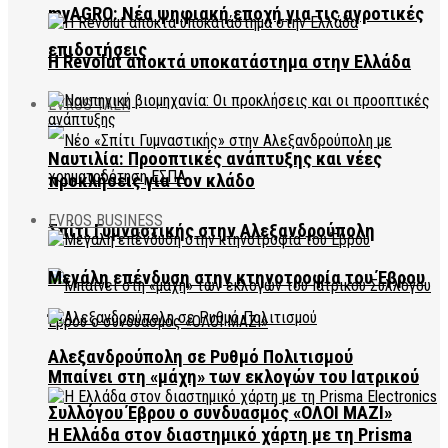
myAGRO: Νέα ψηφιακή εποχή για τις αγροτικές
επιδοτήσεις
Η Revolut αποκτά υποκατάστημα στην Ελλάδα
EVROS TALK
Ναυτιλία: Προοπτικές ανάπτυξης και νέες
προκλήσεις για τον κλάδο
EVROS BUSINESS
Σπίτι Γυμναστικής στην Αλεξανδρούπολη
Μεγάλη επένδυση στην κτηνοτροφία του Έβρου
Αλεξανδρούπολη σε Ρυθμό Πολιτισμού
Μπαίνει στη «μάχη» των εκλογών του Ιατρικού
Συλλόγου Έβρου ο συνδυασμός «ΟΛΟΙ ΜΑΖΙ»
Η Ελλάδα στον διαστημικό χάρτη με τη Prisma