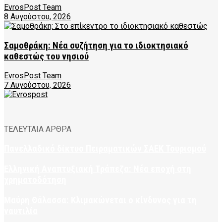
EvrosPost Team
8 Αυγούστου, 2026
Σαμοθράκη: Νέα συζήτηση για το ιδιοκτησιακό
καθεστώς του νησιού
EvrosPost Team
7 Αυγούστου, 2026
ΤΕΛΕΥΤΑΙΑ ΑΡΘΡΑ
Πανελλαδικό δίκτυο Πειραματικών ΣΑΕΚ Τουρισμού
Ελληνική Αναπτυξιακή Τράπεζα: Νέα εποχή στη
χρηματοδότηση
Μαύρη Θάλασσα: Κλιμακώνεται ο κίνδυνος για τη
ναυτιλία