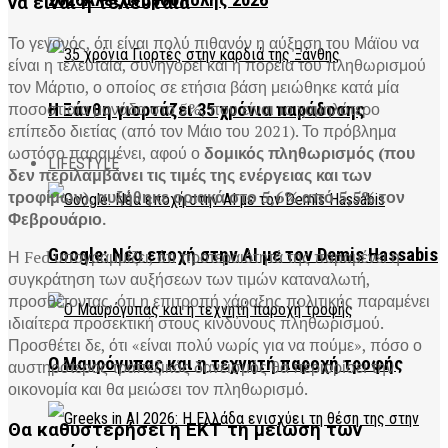
2026Αλεξανδρούπολης 2026
να είναι η τελευταία
Το γεγονός, ότι είναι πολύ πιθανόν η αύξηση του Μάϊου να
είναι η τελευταία, συνηγορεί και η πορεία του πληθωρισμού
τον Μάρτιο, ο οποίος σε ετήσια βάση μειώθηκε κατά μία
ποσοστιαία μονάδα στο 5%, που είναι το χαμηλότερο
Η Ξάνθη γιορτάζει 35 χρόνια παράδοσης
επίπεδο διετίας (από τον Μάιο του 2021). Το πρόβλημα
ωστόσο παραμένει, αφού ο
δομικός πληθωρισμός (που
LIFESTYLE
δεν περιλαμβάνει τις τιμές της ενέργειας και των
τροφίμων), αυξήθηκε οριακά στο 5,6% από 5,5% τον
Φεβρουάριο.
Google: Νέα εποχή στην AI με τον Demis Hassabis
Η Fed υπογραμμίζει, ότι προτεραιότητά της παραμένει η
συγκράτηση των αυξήσεων των τιμών καταναλωτή,
προσθέτοντας, ότι η επιτροπή χάραξης πολιτικής παραμένει
ιδιαίτερα προσεκτική στους κινδύνους πληθωρισμού.
Προσθέτει δε, ότι «είναι πολύ νωρίς για να πούμε», πόσο ο
Ο Μαυρόγυπας και η τεχνητή παροχή τροφής
αυστηρότερος τραπεζικός δανεισμός θα περιορίσει την
οικονομία και θα μειώσει τον πληθωρισμό.
Θα καθυστερήσει η ΕΚΤ τη μείωση των