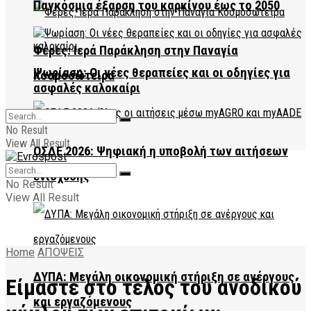
Παγκόσμια έξαρση του καρκίνου έως το 2050
Φέρες: Ιερά Παράκληση στην Παναγία
Ψωρίαση: Οι νέες θεραπείες και οι οδηγίες για
Κοσμοσώτειρα
ασφαλές καλοκαίρι
No Result
View All Result
ΟΣΔΕ 2026: Ψηφιακή η υποβολή των αιτήσεων
ενίσχυσης
No Result
View All Result
Home
ΑΠΟΨΕΙΣ
ΔΥΠΑ: Μεγάλη οικονομική στήριξη σε ανέργους
Είμαστε στο τέλος του ανοδικού
και εργαζόμενους