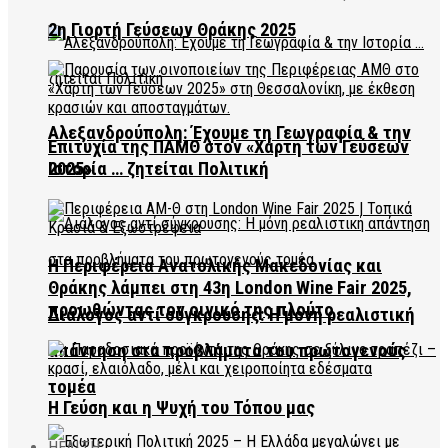
2η Γιορτή Γεύσεων Θράκης 2025
Αλεξανδρούπολη: Έχουμε τη Γεωγραφία & την
Επιτυχία της ΠΑΜΘ στον «Χάρτη των Γεύσεων
2025»
Ιστορία … ζητείται Πολιτική
Η Περιφέρεια Ανατολικής Μακεδονίας και
Θράκης λάμπει στη 43η London Wine Fair 2025,
προωθώντας τον οινικό της πλούτο
Διάλογος αντί σύγκρουσης: Η μόνη ρεαλιστική
απάντηση στα προβλήματα του πρωτογενούς
τομέα
Η Γεύση και η Ψυχή του Τόπου μας
HEALTH