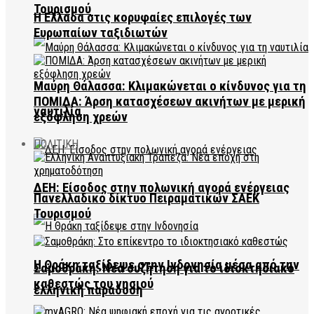
Τουρισμού
Η Ελλάδα στις κορυφαίες επιλογές των
Ευρωπαίων ταξιδιωτών
Μαύρη Θάλασσα: Κλιμακώνεται ο κίνδυνος για τη
ΠΟΜΙΔΑ: Άρση κατασχέσεων ακινήτων με μερική
ναυτιλία
εξόφληση χρεών
ΠΟΛΙΤΙΚΗ
ΔΕΗ: Είσοδος στην πολωνική αγορά ενέργειας
Πανελλαδικό δίκτυο Πειραματικών ΣΑΕΚ
Τουρισμού
Η Θράκη ταξίδεψε στην Ινδονησία μέσα από την
Σαμοθράκη: Νέα συζήτηση για το ιδιοκτησιακό
καθεστώς του νησιού
ελληνική παράδοση