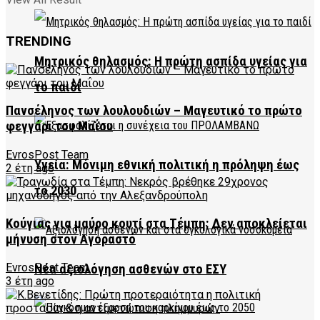
TRENDING
Μητρικός θηλασμός: Η πρώτη ασπίδα υγείας για
το παιδί
Πανσέληνος των λουλουδιών – Μαγευτικό το πρώτο
φεγγάρι του Μαΐου
EvrosPost Team
Υγεία: Μόνιμη εθνική πολιτική η πρόληψη έως
2 έτη ago
το 2030
Κούγιας για μαύρο κουτί στα Τέμπη: Δεν αποκλείεται
μήνυση στον Αγοραστό
EvrosPost Team
Νέα αξιολόγηση ασθενών στο ΕΣΥ
3 έτη ago