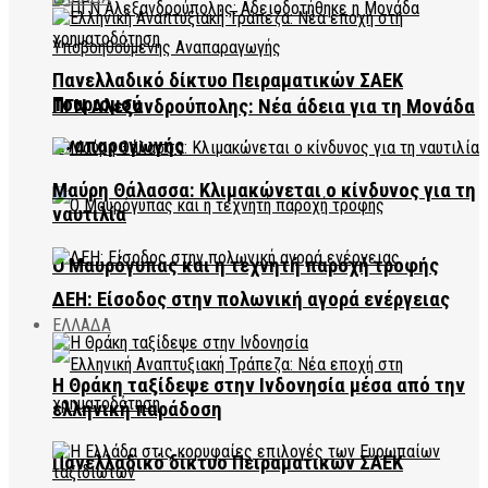
Πανελλαδικό δίκτυο Πειραματικών ΣΑΕΚ
Τουρισμού
ΠΓΝ Αλεξανδρούπολης: Νέα άδεια για τη Μονάδα
Αναπαραγωγής
Μαύρη Θάλασσα: Κλιμακώνεται ο κίνδυνος για τη
ναυτιλία
Ο Μαυρόγυπας και η τεχνητή παροχή τροφής
ΔΕΗ: Είσοδος στην πολωνική αγορά ενέργειας
ΕΛΛΑΔΑ
Η Θράκη ταξίδεψε στην Ινδονησία μέσα από την
ελληνική παράδοση
Πανελλαδικό δίκτυο Πειραματικών ΣΑΕΚ