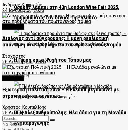
Ανδρέας Καφετζής
Θράκης λάμπει στη 43η London Wine Fair 2025,
24 Ιανουαρίου, 2026
προωθώντας τον οινικό της πλούτο
FEATURED
Διάλογος αντί σύγκρουσης: Η μόνη ρεαλιστική
απάντηση στα προβλήματα του πρωτογενούς τομέα
Στοχαστής
Η Γεύση και η Ψυχή του Τόπου μας
26 Δεκεμβρίου, 2025
HEALTH
FEATURED
Εξωτερική Πολιτική 2025 – Η Ελλάδα μεγαλώνει με
στρατηγική και συνέπεια
Χρήστος Κουπελίδης
ΠΓΝ Αλεξανδρούπολης: Νέα άδεια για τη Μονάδα
25 Δεκεμβρίου, 2025
Αναπαραγωγής
No Result
View All Result