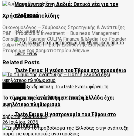
Μαυρόγυπας στη Δαδιά: Θετικά νέα για τον
πληθυσμό
Χρήστος Κουπελίδης
Οικονομολόγος – Σύμβουλος Στρατηγικής & Ανάπτυξης
GASTRONOMY
P&I – Products & Investment – Business Management
Consulting ǀ Founder CULPA Finance & Media ǀ co-Founder
Culpa+Heat Media ǀ Πρώην Διευθυντής Εισηγμένων
Εταιρειών του Χρηματιστηρίου Αθηνών.
Related
Posts
Taste Evros: Η γεύση του Έβρου στο προσκήνιο
FEATURED
Το τίμημα της ανάπτυξης – Γιατί η Ελλάδα έχει
υψηλότερο πληθωρισμό
Taste Evros: Η γαστρονομία του Έβρου στο
Χρήστος Κουπελίδης
26 Ιουλίου, 2026
επίκεντρο