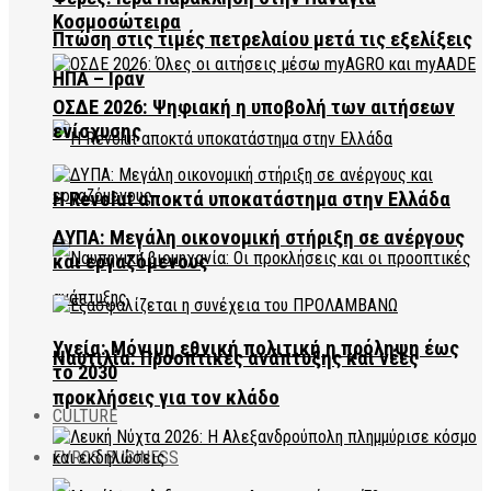
Κοσμοσώτειρα
Πτώση στις τιμές πετρελαίου μετά τις εξελίξεις
ΗΠΑ – Ιράν
ΟΣΔΕ 2026: Ψηφιακή η υποβολή των αιτήσεων
ενίσχυσης
Η Revolut αποκτά υποκατάστημα στην Ελλάδα
ΔΥΠΑ: Μεγάλη οικονομική στήριξη σε ανέργους
και εργαζόμενους
Υγεία: Μόνιμη εθνική πολιτική η πρόληψη έως
Ναυτιλία: Προοπτικές ανάπτυξης και νέες
το 2030
προκλήσεις για τον κλάδο
CULTURE
EVROS BUSINESS