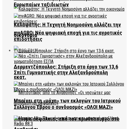
Ευρωπαίων ταξιδιωτών
Καλαφάτης: Η Τεχνητή Νοημοσύνη αλλάζει την
myAGRO: Νέα ψηφιακή εποχή για τις αγροτικές
οικονομία
επιδοτήσεις
EVROS TALK
Δερμεντζόπουλος: Στήριξη στο έργο των 13,6
Σπίτι Γυμναστικής στην Αλεξανδρούπολη
εκατ.
Μπαίνει στη «μάχη» των εκλογών του Ιατρικού
Συλλόγου Έβρου ο συνδυασμός «ΟΛΟΙ ΜΑΖΙ»
Μήνυμα ασφάλειας από τον πρωθυπουργό στο