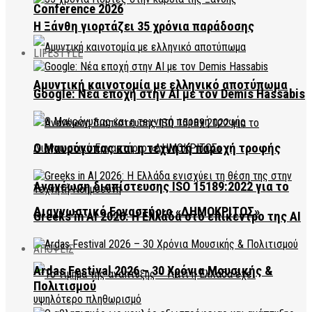
Conference 2026
Η Ξάνθη γιορτάζει 35 χρόνια παράδοσης
LIFESTYLE
Αμυντική καινοτομία με ελληνικό αποτύπωμα
Google: Νέα εποχή στην AI με τον Demis Hassabis
Ο Μαυρόγυπας και η τεχνητή παροχή τροφής
Ανανέωση διαπίστευσης ISO 15189:2022 για το
Διαγνωστικό Εργαστήριο «ΔΗΜΟΚΡΙΤΟΣ»
Greeks in AI 2026: Η Ελλάδα στο επίκεντρο της AI
ΑΠΟΨΕΙΣ
Ardas Festival 2026 – 30 Χρόνια Μουσικής &
Πολιτισμού