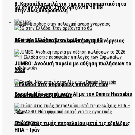
Β. Κασαπίδης μιλά για την επιχειρηματικότητα
5G στην Ελλάδα: Στον ορίζοντα το 6G
στην Αλεξανδρούπολη
COSMOS
5G στην Ελλάδα: Στον ορίζοντα το 6G
ΔΕΗ: Είσοδος στην πολωνική αγορά ενέργειας
JUMBO: Ανοδική πορεία με αύξηση πωλήσεων το
2026
Η Ελλάδα στις κορυφαίες επιλογές των
Google: Νέα εποχή στην AI με τον Demis Hassabis
Ευρωπαίων ταξιδιωτών
Πτώση στις τιμές πετρελαίου μετά τις εξελίξεις
ΗΠΑ – Ιράν