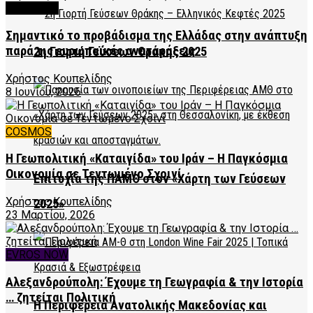
FEATURED
Σημαντικό το προβάδισμα της Ελλάδας στην ανάπτυξη
παρά τις ευρωπαϊκές αναταράξεις
2η Γιορτή Γεύσεων Θράκης 2025
Χρήστος Κουπελίδης
8 Ιουνίου, 2026
COSMOS
Η Γεωπολιτική «Καταιγίδα» του Ιράν – Η Παγκόσμια
Οικονομία σε Τεντωμένο Σχοινί
Επιτυχία της ΠΑΜΘ στον «Χάρτη των Γεύσεων
Χρήστος Κουπελίδης
2025»
23 Μαρτίου, 2026
EVROS NOW
Αλεξανδρούπολη: Έχουμε τη Γεωγραφία & την Ιστορία
… ζητείται Πολιτική
Η Περιφέρεια Ανατολικής Μακεδονίας και