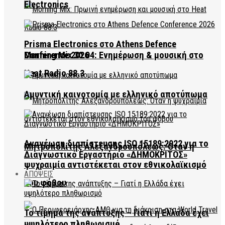
Electronics
Prisma Electronics στο Athens Defence
Conference 2026
Morning Mix 30.04: Ενημέρωση & μουσική στο
Heat Radio 88.3
Αμυντική καινοτομία με ελληνικό αποτύπωμα
Ανανέωση διαπίστευσης ISO 15189:2022 για το
Μητροπολίτης Αλεξανδρουπόλεως: Όταν η
Διαγνωστικό Εργαστήριο «ΔΗΜΟΚΡΙΤΟΣ»
ψυχραιμία αντιστέκεται στον εθνικολαϊκισμό
ΑΠΟΨΕΙΣ
του φόβου
Το τίμημα της ανάπτυξης – Γιατί η Ελλάδα έχει
υψηλότερο πληθωρισμό