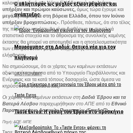
καλοκαίρι, ειδικά στη Νότια Ελλάδα,
ενώ τον Ιούνιο
Ο αθλητισμός ως μοχλός εξωστρέφειας και
υπήρξαν και πρώιμοι καύσωνες,
όμως τώρα έχουμε και
ανάπτυξης
μεγάλη πυρκαγιά στη βόρεια Ελλάδα, όπου τον Ιούνιο
υπήρξαν βροχοπτώσεις
». Πρόσθεσε, πάντως, ότι στο τέλος
της περιόδου και όταν θα είναι διαθέσιμα τα συνολικά
στατιστικά στοιχεία και το άθροισμα της συνολικής καμένης
έκτασης θα μπορεί να αποτιμηθεί και η αποτελεσματικότητα
Μαυρόγυπας στη Δαδιά: Θετικά νέα για τον
των επιπρόσθετων μέτρων διαχείρισης κινδύνου που
ελήφθησαν.
πληθυσμό
Να σημειώσουμε, ότι οι χάρτες των καμένων εκτάσεων
αξιοποιούνται άμεσα από το Υπουργείο Περιβάλλοντος και
GASTRONOMY
Ενέργειας και τα κατά τόπους δασαρχεία, ώστε άμεσα να
κηρύσσονται αναδασωτέες.
Οι χάρτες των καμένων εκτάσεων στη
Δαδιά Έβρου και τα
Βατερά Λέσβου
παραχωρήθηκαν στο ΑΠΕ από το
Εθνικό
Παρατηρητήριο Δασικών Πυρκαγιών (ΕπαΔαΠ)
Taste Evros: Η γεύση του Έβρου στο προσκήνιο
Πηγή: ΑΠΕ-ΜΠΕ
Tags:
Βατερά Λέσβου
εθνικό πάρκο της