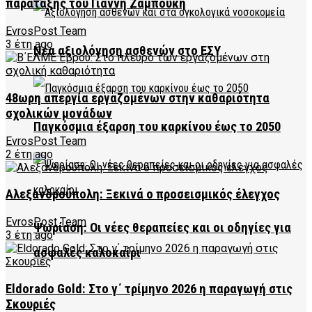
παράταξης του Γιάννη Ζαμπούκη
EvrosPost Team
3 έτη ago
Νέα αξιολόγηση ασθενών στο ΕΣΥ
48ωρη απεργία εργαζομένων στην καθαριότητα
σχολικών μονάδων
Παγκόσμια έξαρση του καρκίνου έως το 2050
EvrosPost Team
2 έτη ago
Αλεξανδρούπολη: Ξεκινά ο προσεισμικός έλεγχος
EvrosPost Team
Ψωρίαση: Οι νέες θεραπείες και οι οδηγίες για
3 έτη ago
ασφαλές καλοκαίρι
Eldorado Gold: Στο γ΄ τρίμηνο 2026 η παραγωγή στις
Σκουριές