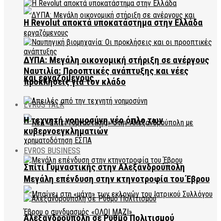
Η Revolut αποκτά υποκατάστημα στην Ελλάδα
ΔΥΠΑ: Μεγάλη οικονομική στήριξη σε ανέργους
Ναυτιλία: Προοπτικές ανάπτυξης και νέες
και εργαζόμενους
προκλήσεις για τον κλάδο
EVROS TALK
Η τεχνητή νοημοσύνη νέο όπλο των
κυβερνοεγκληματιών
EVROS BUSINESS
Σπίτι Γυμναστικής στην Αλεξανδρούπολη
Μεγάλη επένδυση στην κτηνοτροφία του Έβρου
Αλεξανδρούπολη σε Ρυθμό Πολιτισμού