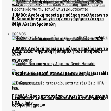
JUMBO: Ανοδική πορεία με αύξηση πωλήσεων το
Β. Κασαπίδης μιλά για την επιχειρηματικότητα
2026
στην Αλεξανδρούπολη
COSMOS
JUMBO: Ανοδική πορεία με αύξηση πωλήσεων το
ΟΣΔΕ 2026: Ψηφιακή η υποβολή των αιτήσεων
2026
ενίσχυσης
Google: Νέα εποχή στην AI με τον Demis Hassabis
ΠΟΜΙΔΑ: Άρση κατασχέσεων ακινήτων με μερική
Πτώση στις τιμές πετρελαίου μετά τις εξελίξεις
ΗΠΑ – Ιράν
εξόφληση χρεών