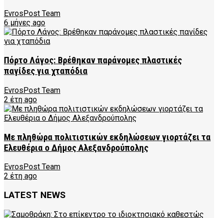
EvrosPost Team
6 μήνες ago
Πόρτο Λάγος: Βρέθηκαν παράνομες πλαστικές
παγίδες για χταπόδια
EvrosPost Team
2 έτη ago
Με πληθώρα πολιτιστικών εκδηλώσεων γιορτάζει τα
Ελευθέρια ο Δήμος Αλεξανδρούπολης
EvrosPost Team
2 έτη ago
LATEST NEWS