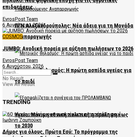
myAGRO: Νέα ψηφιακή εποχή για τις αγροτικές
επιδοτήσεις
EvrosPost Team
6 Αυγούστου, 2026
ΠΓΝ Αλεξανδρούπολης: Νέα άδεια για τη Μονάδα
Αναπαραγωγής
COSMOS
JUMBO: Ανοδική πορεία με αύξηση πωλήσεων το 2026
EvrosPost Team
6 Αυγούστου, 2026
Μητρικός θηλασμός: Η πρώτη ασπίδα υγείας για
No Result
το παιδί
View All Result
TRENDING
Υγεία: Μόνιμη εθνική πολιτική η πρόληψη έως
το 2030
Δήμος για όλους, Πρώτα Εσύ: Το πρόγραμμα της