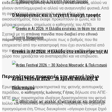
ενδεδειγμένος τρόπος να είναι η αναδάσωση,
αλλού να
γίνουν αντιπλημμυρικά κι αλλού να αναγεννηθεί φυσικά. Από
τη σφοδρότητα της πυρκαγιάς και το είδος του
Ο Μαυρόγυπας και η τεχνητή παροχή τροφής
οικοσυστήματος που έκαψε προκύπτουν οι ζώνες και τα
μέτρα χειρισμού», σημείωσε ο καθηγητής του ΑΠΘ.
Σχετικά με τη
σπάνια πανίδα που διαβιεί στο εθνικό
πάρκο της Δαδιάς
διευκρίνισε πως ο βαθμός που θα
επηρεαστεί από την καταστροφή που έχει συντελεστεί από
την πυρκαγιά συναρτάται με το ενδιαίτημα κάθε είδους, τον
Greeks in AI 2026: Η Ελλάδα στο επίκεντρο της AI
χώρο που χρειάζεται να αναπαραχθεί και να επιβιώσει.
Περισσότερες πυρκαγιές τον φετινό Ιούλιο
Ardas Festival 2026 – 30 Χρόνια Μουσικής &
Ερωτηθείς για τα χαρακτηριστικά της φετινής αντιπυρικής
Πολιτισμού
περιόδου,
ο καθηγητής Ιωάννης Γήτας
δήλωσε στο ΑΠΕ-
ΜΠΕ πως παρατηρείται ιδιαίτερη δραστηριότητα τον φετινό
Ιούλιο και στατιστικά περισσότερες πυρκαγιές σε σχέση με
προηγούμενα έτη. Όπως διευκρίνισε «σίγουρα έχουμε ξηρό