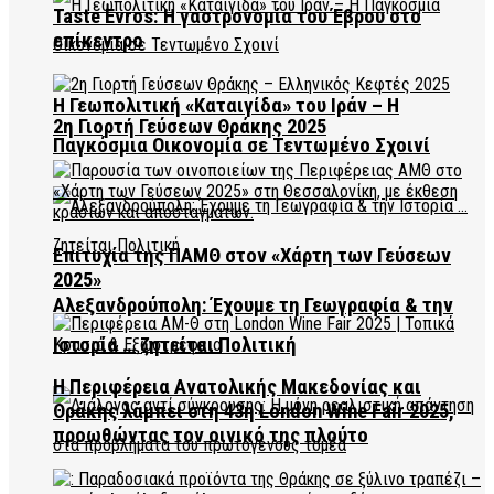
Taste Evros: Η γαστρονομία του Έβρου στο
επίκεντρο
Η Γεωπολιτική «Καταιγίδα» του Ιράν – Η
2η Γιορτή Γεύσεων Θράκης 2025
Παγκόσμια Οικονομία σε Τεντωμένο Σχοινί
Επιτυχία της ΠΑΜΘ στον «Χάρτη των Γεύσεων
2025»
Αλεξανδρούπολη: Έχουμε τη Γεωγραφία & την
Ιστορία … ζητείται Πολιτική
Η Περιφέρεια Ανατολικής Μακεδονίας και
Θράκης λάμπει στη 43η London Wine Fair 2025,
προωθώντας τον οινικό της πλούτο