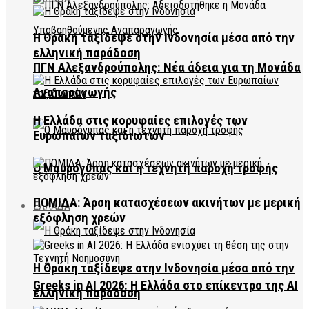
Η Θράκη ταξίδεψε στην Ινδονησία μέσα από την
ελληνική παράδοση
ΠΓΝ Αλεξανδρούπολης: Νέα άδεια για τη Μονάδα
Αναπαραγωγής
Η Ελλάδα στις κορυφαίες επιλογές των
Ευρωπαίων ταξιδιωτών
Ο Μαυρόγυπας και η τεχνητή παροχή τροφής
ΠΟΜΙΔΑ: Άρση κατασχέσεων ακινήτων με μερική
ΕΛΛΑΔΑ
εξόφληση χρεών
Η Θράκη ταξίδεψε στην Ινδονησία μέσα από την
Greeks in AI 2026: Η Ελλάδα στο επίκεντρο της AI
ελληνική παράδοση