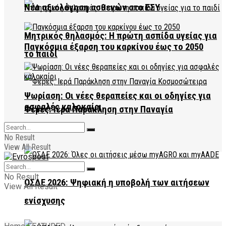
Νέα αξιολόγηση ασθενών στο ΕΣΥ
Μητρικός θηλασμός: Η πρώτη ασπίδα υγείας για
Παγκόσμια έξαρση του καρκίνου έως το 2050
το παιδί
Ψωρίαση: Οι νέες θεραπείες και οι οδηγίες για
ασφαλές καλοκαίρι
Φέρες: Ιερά Παράκληση στην Παναγία
Κοσμοσώτειρα
No Result
View All Result
No Result
ΟΣΔΕ 2026: Ψηφιακή η υποβολή των αιτήσεων
View All Result
ενίσχυσης