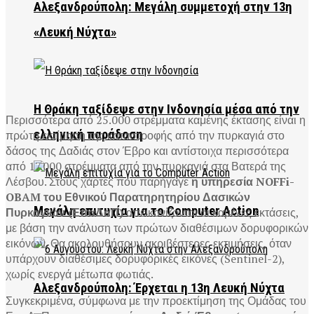
Αλεξανδρούπολη: Μεγάλη συμμετοχή στην 13η
«Λευκή Νύχτα»
Η Θράκη ταξίδεψε στην Ινδονησία μέσα από την
Περισσότερα από 25.000 στρέμματα καμένης έκτασης είναι η
ελληνική παράδοση
πρώτη εκτίμηση της καταστροφής από την πυρκαγιά στο
δάσος της Δαδιάς στον Έβρο και αντίστοιχα περισσότερα
από 17.000 στρέμματα από την πυρκαγιά στα Βατερά της
Λέσβου. Στους χάρτες που παρήγαγε
η υπηρεσία NOFFi-
OBAM του Εθνικού Παρατηρητηρίου Δασικών
Μεγάλη επιτυχία για το Computer Action
Πυρκαγιών (ΕπαΔαΠ)
απεικονίζονται οι καμένες εκτάσεις,
με βάση την ανάλυση των πρώτων διαθέσιμων δορυφορικών
εικόνων. Θα ακολουθήσουν ακριβέστερες εκτιμήσεις, όταν
υπάρχουν διαθέσιμες δορυφορικές εικόνες (Sentinel-2),
χωρίς ενεργά μέτωπα φωτιάς.
Αλεξανδρούπολη: Έρχεται η 13η Λευκή Νύχτα
Συγκεκριμένα, σύμφωνα με την προεκτίμηση της Ομάδας του