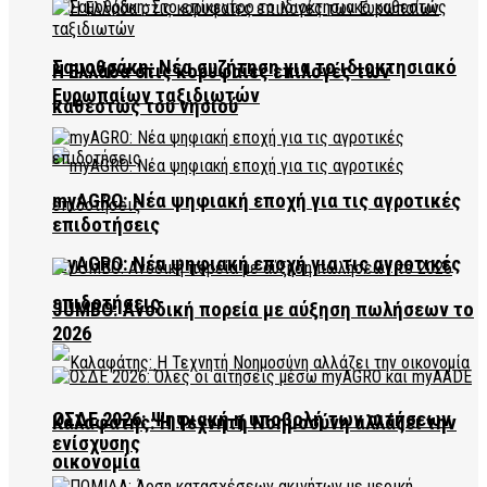
Σαμοθράκη: Νέα συζήτηση για το ιδιοκτησιακό
Η Ελλάδα στις κορυφαίες επιλογές των
Ευρωπαίων ταξιδιωτών
καθεστώς του νησιού
myAGRO: Νέα ψηφιακή εποχή για τις αγροτικές
επιδοτήσεις
myAGRO: Νέα ψηφιακή εποχή για τις αγροτικές
επιδοτήσεις
JUMBO: Ανοδική πορεία με αύξηση πωλήσεων το
2026
ΟΣΔΕ 2026: Ψηφιακή η υποβολή των αιτήσεων
Καλαφάτης: Η Τεχνητή Νοημοσύνη αλλάζει την
ενίσχυσης
οικονομία