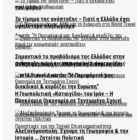
του φόβου
Το τίμημα της ανάπτυξης – Γιατί η Ελλάδα έχει
υψηλότερο πληθωρισμό
Σημαντικό το προβάδισμα της Ελλάδας στην
ανάπτυξη παρά τις ευρωπαϊκές αναταράξεις
Ο Περιφερειάρχης ΑΜΘ για τη διάκριση στα
World Travel Awards: “Η Περιφέρειά μας
διεκδικεί & κερδίζει την Ευρώπη”
Η Γεωπολιτική «Καταιγίδα» του Ιράν – Η
Παγκόσμια Οικονομία σε Τεντωμένο Σχοινί
Αλεξανδρούπολη: Έχουμε τη Γεωγραφία & την
Ιστορία … ζητείται Πολιτική