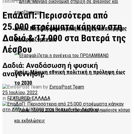
Home
FEATURED
ΕπαΔαΠ: Περισσότερα από
25.000 στρέμματα κάηκαν στη
ΔΥΠΑ: Μεγάλη οικονομική στήριξη σε ανέργους
Δαδιά & 17.000 στα Βατερά της
και εργαζόμενους
Λέσβου
Δαδιά: Αναδάσωση ή φυσική
Υγεία: Μόνιμη εθνική πολιτική η πρόληψη έως
αναγέννηση;
το 2030
by
EvrosPost Team
25 Ιουλίου, 2022
in
FEATURED
,
ΕΛΛΑΔΑ
CULTURE