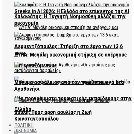
Greeks in AI 2026: Η Ελλάδα στο επίκεντρο της AI
Καλαφάτης: Η Τεχνητή Νοημοσύνη αλλάζει την
οικονομία
Δερμεντζόπουλος: Στήριξη στο έργο των 13,6
εκατ.
ΔΥΠΑ: Μεγάλη οικονομική στήριξη σε ανέργους
και εργαζόμενους
Μήνυμα ασφάλειας από τον πρωθυπουργό στο
Αγαθονήσι
Νέα προγράμματα τουριστικής εκπαίδευσης στην
Ελλάδα
Βουλή: Προς άρση ασυλίας η Ζωή
Κωνσταντοπούλου
ΠΟΛΙΤΙΚΗ
ΟΙΚΟΝΟΜΙΑ