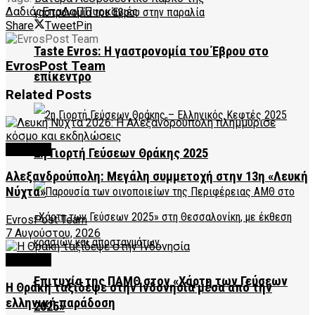
Δαδιάς
ΕπαΔαΠ
Πυρκαγιές
Share
Tweet
Pin
Taste Evros: Η γαστρονομία του Έβρου στο
EvrosPost Team
επίκεντρο
Related
Posts
CULTURE
2η Γιορτή Γεύσεων Θράκης 2025
Αλεξανδρούπολη: Μεγάλη συμμετοχή στην 13η «Λευκή
Νύχτα»
EvrosPost Team
7 Αυγούστου, 2026
CULTURE
Επιτυχία της ΠΑΜΘ στον «Χάρτη των Γεύσεων
Η Θράκη ταξίδεψε στην Ινδονησία μέσα από την
ελληνική παράδοση
2025»