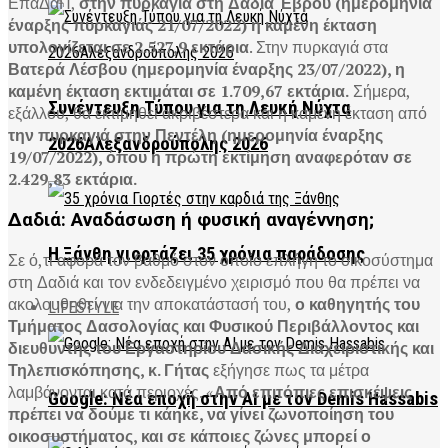
ΕπαΔαΠ,
στην πυρκαγιά στη Δαδιά Έβρου (ημερομηνία
έναρξης πυρκαγιάς 21/07/2022) η καμένη έκταση
υπολογίζεται σε 2.527,9 εκτάρια
. Στην πυρκαγιά στα
Βατερά Λέσβου (ημερομηνία έναρξης 23/07/2022), η
καμένη έκταση εκτιμάται σε 1.709,67 εκτάρια.
Σήμερα,
Συνέντευξη Τύπου για τη Λευκή Νύχτα
εξάλλου, θα εκτιμηθεί ακριβέστερα και η καμένη έκταση από
την πυρκαγιά στην Πεντέλη (ημερομηνία έναρξης
2026Αλεξανδρούπολης 2026
19/07/2022), όπου η πρώτη εκτίμηση αναφερόταν σε
2.429,83 εκτάρια.
Δαδιά: Αναδάσωση ή φυσική αναγέννηση;
Η Ξάνθη γιορτάζει 35 χρόνια παράδοσης
Σε ό,τι αφορά τον βαθμό στον οποίο επλήγη το οικοσύστημα
στη Δαδιά και τον ενδεδειγμένο χειρισμό που θα πρέπει να
ακολουθηθεί για την αποκατάστασή του,
ο καθηγητής του
LIFESTYLE
Τμήματος Δασολογίας και Φυσικού Περιβάλλοντος και
διευθυντής του Εργαστηρίου Δασικής Διαχειριστικής και
Τηλεπισκόπησης, κ. Γήτας
εξήγησε πως τα μέτρα
λαμβάνονται κατά περιοχές. «
Από επιτόπιες επισκέψεις
Google: Νέα εποχή στην AI με τον Demis Hassabis
πρέπει να δούμε τι κάηκε, να γίνει ζωνοποίηση του
οικοσυστήματος, και σε κάποιες ζώνες μπορεί ο