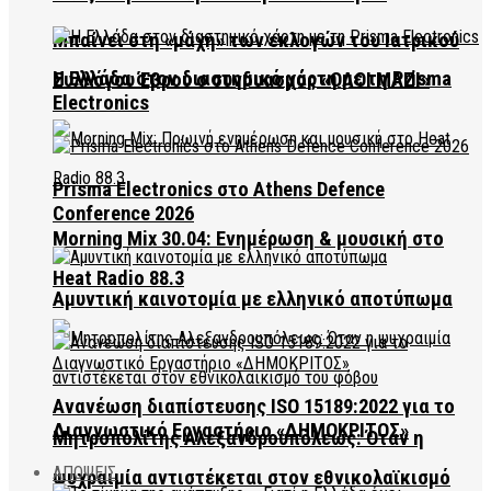
Μπαίνει στη «μάχη» των εκλογών του Ιατρικού
Η Ελλάδα στον διαστημικό χάρτη με τη Prisma
Συλλόγου Έβρου ο συνδυασμός «ΟΛΟΙ ΜΑΖΙ»
Electronics
Prisma Electronics στο Athens Defence
Conference 2026
Morning Mix 30.04: Ενημέρωση & μουσική στο
Heat Radio 88.3
Αμυντική καινοτομία με ελληνικό αποτύπωμα
Ανανέωση διαπίστευσης ISO 15189:2022 για το
Διαγνωστικό Εργαστήριο «ΔΗΜΟΚΡΙΤΟΣ»
Μητροπολίτης Αλεξανδρουπόλεως: Όταν η
ΑΠΟΨΕΙΣ
ψυχραιμία αντιστέκεται στον εθνικολαϊκισμό