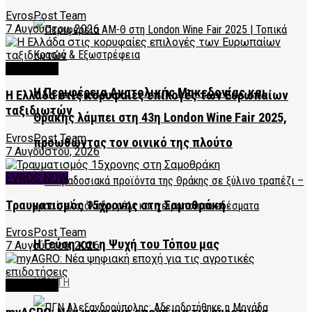
EvrosPost Team
7 Αυγούστου, 2026
FEATURED
Η Περιφέρεια Ανατολικής Μακεδονίας και
Η Ελλάδα στις κορυφαίες επιλογές των Ευρωπαίων
ταξιδιωτών
Θράκης λάμπει στη 43η London Wine Fair 2025,
EvrosPost Team
προωθώντας τον οινικό της πλούτο
7 Αυγούστου, 2026
EVROS NOW
Τραυματισμός 15χρονης στη Σαμοθράκη
EvrosPost Team
Η Γεύση και η Ψυχή του Τόπου μας
7 Αυγούστου, 2026
HEALTH
FEATURED