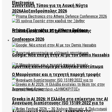
Electronics
Συνέντευξη Τύπου για τη Λευκή Νύχτα
2026Αλεξανδρούπολης 2026
Prisma Electronics στο Athens Defence
Η Ξάνθη γιορτάζει 35 χρόνια παράδοσης
Conference 2026
LIFESTYLE
Google: Νέα εποχή στην AI με τον Demis Hassabis
Αμυντική καινοτομία με ελληνικό αποτύπωμα
Ο Μαυρόγυπας και η τεχνητή παροχή τροφής
Greeks in AI 2026: Η Ελλάδα στο επίκεντρο της AI
Ανανέωση διαπίστευσης ISO 15189:2022 για το
Διαγνωστικό Εργαστήριο «ΔΗΜΟΚΡΙΤΟΣ»