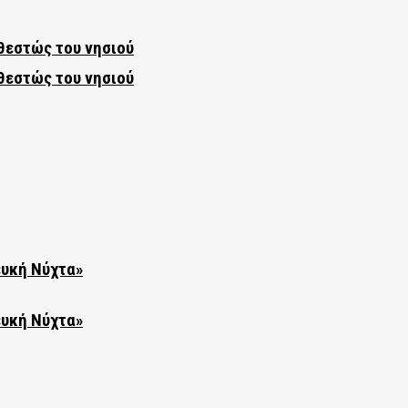
θεστώς του νησιού
θεστώς του νησιού
ευκή Νύχτα»
ευκή Νύχτα»