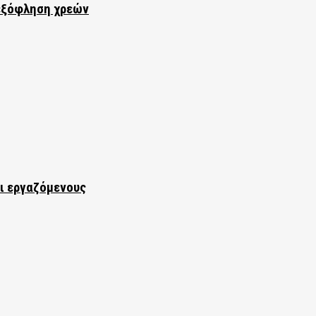
εξόφληση χρεών
αι εργαζόμενους