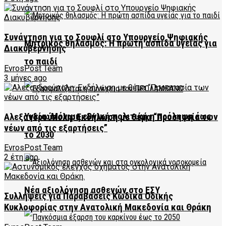
Συνάντηση για το Σουφλί στο Υπουργείο Ψηφιακής
Μητρικός θηλασμός: Η πρώτη ασπίδα υγείας για
Διακυβέρνησης
το παιδί
EvrosPost Team
3 μήνες ago
Υγεία: Μόνιμη εθνική πολιτική η πρόληψη έως
Αλεξανδρούπολη: Εκδήλωση με θέμα “Προστασία των
νέων από τις εξαρτήσεις”
το 2030
EvrosPost Team
2 έτη ago
Νέα αξιολόγηση ασθενών στο ΕΣΥ
Συλλήψεις για Παραβάσεις Κώδικα Οδικής
Κυκλοφορίας στην Ανατολική Μακεδονία και Θράκη