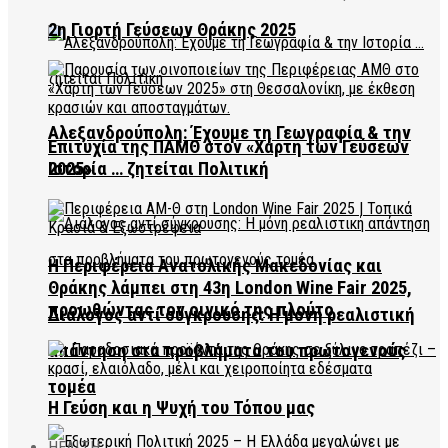
2η Γιορτή Γεύσεων Θράκης 2025
Αλεξανδρούπολη: Έχουμε τη Γεωγραφία & την
Επιτυχία της ΠΑΜΘ στον «Χάρτη των Γεύσεων
2025»
Ιστορία … ζητείται Πολιτική
Η Περιφέρεια Ανατολικής Μακεδονίας και
Θράκης λάμπει στη 43η London Wine Fair 2025,
προωθώντας τον οινικό της πλούτο
Διάλογος αντί σύγκρουσης: Η μόνη ρεαλιστική
απάντηση στα προβλήματα του πρωτογενούς
τομέα
Η Γεύση και η Ψυχή του Τόπου μας
HEALTH