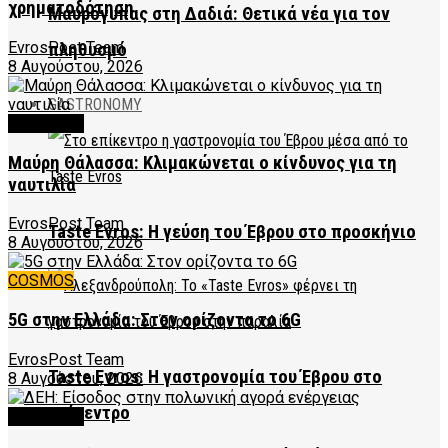
χρηματοδότηση
Μαυρόγυπας στη Δαδιά: Θετικά νέα για τον
EvrosPost Team
πληθυσμό
8 Αυγούστου, 2026
GASTRONOMY
FEATURED
Μαύρη Θάλασσα: Κλιμακώνεται ο κίνδυνος για τη
ναυτιλία
EvrosPost Team
Taste Evros: Η γεύση του Έβρου στο προσκήνιο
8 Αυγούστου, 2026
COSMOS
5G στην Ελλάδα: Στον ορίζοντα το 6G
EvrosPost Team
Taste Evros: Η γαστρονομία του Έβρου στο
8 Αυγούστου, 2026
επίκεντρο
FEATURED