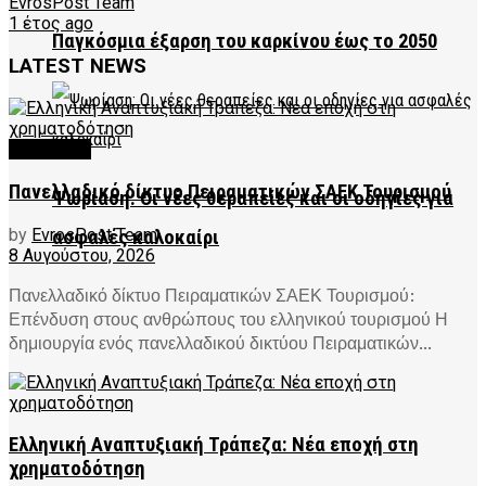
EvrosPost Team
1 έτος ago
Παγκόσμια έξαρση του καρκίνου έως το 2050
LATEST NEWS
FEATURED
Πανελλαδικό δίκτυο Πειραματικών ΣΑΕΚ Τουρισμού
Ψωρίαση: Οι νέες θεραπείες και οι οδηγίες για
by
EvrosPost Team
ασφαλές καλοκαίρι
8 Αυγούστου, 2026
Πανελλαδικό δίκτυο Πειραματικών ΣΑΕΚ Τουρισμού:
Επένδυση στους ανθρώπους του ελληνικού τουρισμού Η
δημιουργία ενός πανελλαδικού δικτύου Πειραματικών...
Ελληνική Αναπτυξιακή Τράπεζα: Νέα εποχή στη
χρηματοδότηση