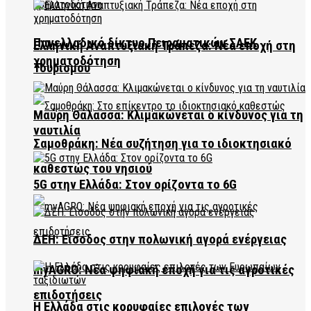
Πανελλαδικό δίκτυο Πειραματικών ΣΑΕΚ
Ελληνική Αναπτυξιακή Τράπεζα: Νέα εποχή στη
χρηματοδότηση
Τουρισμού
Μαύρη Θάλασσα: Κλιμακώνεται ο κίνδυνος για τη
ναυτιλία
Σαμοθράκη: Νέα συζήτηση για το ιδιοκτησιακό
καθεστώς του νησιού
5G στην Ελλάδα: Στον ορίζοντα το 6G
ΔΕΗ: Είσοδος στην πολωνική αγορά ενέργειας
myAGRO: Νέα ψηφιακή εποχή για τις αγροτικές
επιδοτήσεις
Η Ελλάδα στις κορυφαίες επιλογές των