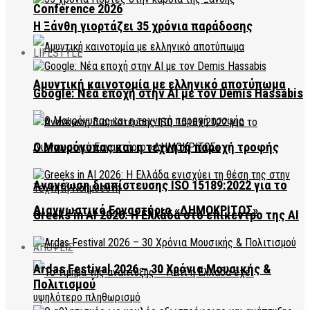
Conference 2026
Η Ξάνθη γιορτάζει 35 χρόνια παράδοσης
LIFESTYLE
Αμυντική καινοτομία με ελληνικό αποτύπωμα
Google: Νέα εποχή στην AI με τον Demis Hassabis
Ο Μαυρόγυπας και η τεχνητή παροχή τροφής
Ανανέωση διαπίστευσης ISO 15189:2022 για το
Διαγνωστικό Εργαστήριο «ΔΗΜΟΚΡΙΤΟΣ»
Greeks in AI 2026: Η Ελλάδα στο επίκεντρο της AI
ΑΠΟΨΕΙΣ
Ardas Festival 2026 – 30 Χρόνια Μουσικής &
Πολιτισμού