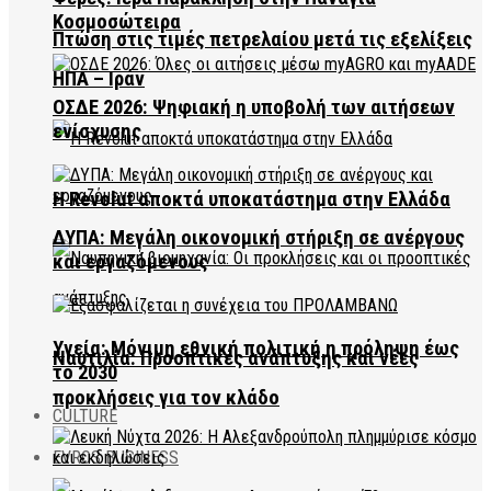
Κοσμοσώτειρα
Πτώση στις τιμές πετρελαίου μετά τις εξελίξεις
ΗΠΑ – Ιράν
ΟΣΔΕ 2026: Ψηφιακή η υποβολή των αιτήσεων
ενίσχυσης
Η Revolut αποκτά υποκατάστημα στην Ελλάδα
ΔΥΠΑ: Μεγάλη οικονομική στήριξη σε ανέργους
και εργαζόμενους
Υγεία: Μόνιμη εθνική πολιτική η πρόληψη έως
Ναυτιλία: Προοπτικές ανάπτυξης και νέες
το 2030
προκλήσεις για τον κλάδο
CULTURE
EVROS BUSINESS