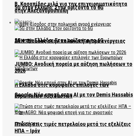
Β. Κασαπίδης μιλά για την επιχειρηματικότητα
5G στην Ελλάδα: Στον ορίζοντα το 6G
στην Αλεξανδρούπολη
COSMOS
5G στην Ελλάδα: Στον ορίζοντα το 6G
ΔΕΗ: Είσοδος στην πολωνική αγορά ενέργειας
JUMBO: Ανοδική πορεία με αύξηση πωλήσεων το
2026
Η Ελλάδα στις κορυφαίες επιλογές των
Google: Νέα εποχή στην AI με τον Demis Hassabis
Ευρωπαίων ταξιδιωτών
Πτώση στις τιμές πετρελαίου μετά τις εξελίξεις
ΗΠΑ – Ιράν