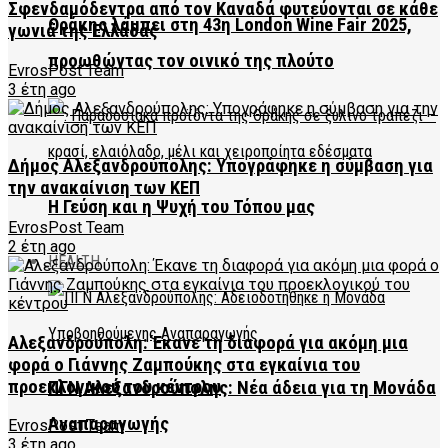
Σφενδαμόδεντρα από τον Καναδά φυτεύονται σε κάθε
Θράκης λάμπει στη 43η London Wine Fair 2025,
γωνιά της Ελλάδας
προωθώντας τον οινικό της πλούτο
EvrosPost Team
3 έτη ago
Δήμος Αλεξανδρούπολης: Υπογράφηκε η σύμβαση για
την ανακαίνιση των ΚΕΠ
Η Γεύση και η Ψυχή του Τόπου μας
EvrosPost Team
2 έτη ago
HEALTH
Αλεξανδρούπολη: Έκανε τη διαφορά για ακόμη μια
φορά ο Γιάννης Ζαμπούκης στα εγκαίνια του
προεκλογικού του κέντρου
ΠΓΝ Αλεξανδρούπολης: Νέα άδεια για τη Μονάδα
Αναπαραγωγής
EvrosPost Team
3 έτη ago