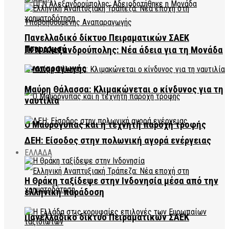
Πανελλαδικό δίκτυο Πειραματικών ΣΑΕΚ
Τουρισμού
ΠΓΝ Αλεξανδρούπολης: Νέα άδεια για τη Μονάδα
Αναπαραγωγής
Μαύρη Θάλασσα: Κλιμακώνεται ο κίνδυνος για τη
ναυτιλία
Ο Μαυρόγυπας και η τεχνητή παροχή τροφής
ΔΕΗ: Είσοδος στην πολωνική αγορά ενέργειας
ΕΛΛΑΔΑ
Η Θράκη ταξίδεψε στην Ινδονησία μέσα από την
ελληνική παράδοση
Πανελλαδικό δίκτυο Πειραματικών ΣΑΕΚ