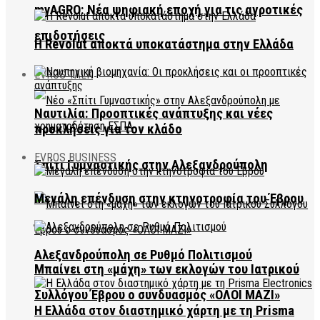
myAGRO: Νέα ψηφιακή εποχή για τις αγροτικές
επιδοτήσεις
Η Revolut αποκτά υποκατάστημα στην Ελλάδα
EVROS TALK
Ναυτιλία: Προοπτικές ανάπτυξης και νέες
προκλήσεις για τον κλάδο
EVROS BUSINESS
Σπίτι Γυμναστικής στην Αλεξανδρούπολη
Μεγάλη επένδυση στην κτηνοτροφία του Έβρου
Αλεξανδρούπολη σε Ρυθμό Πολιτισμού
Μπαίνει στη «μάχη» των εκλογών του Ιατρικού
Συλλόγου Έβρου ο συνδυασμός «ΟΛΟΙ ΜΑΖΙ»
Η Ελλάδα στον διαστημικό χάρτη με τη Prisma