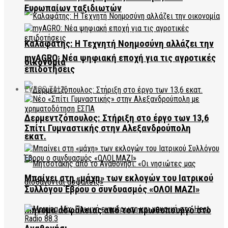
Ευρωπαίων ταξιδιωτών
Καλαφάτης: Η Τεχνητή Νοημοσύνη αλλάζει την
myAGRO: Νέα ψηφιακή εποχή για τις αγροτικές
οικονομία
επιδοτήσεις
EVROS TALK
Δερμεντζόπουλος: Στήριξη στο έργο των 13,6
Σπίτι Γυμναστικής στην Αλεξανδρούπολη
εκατ.
Μπαίνει στη «μάχη» των εκλογών του Ιατρικού
Συλλόγου Έβρου ο συνδυασμός «ΟΛΟΙ ΜΑΖΙ»
Μήνυμα ασφάλειας από τον πρωθυπουργό στο