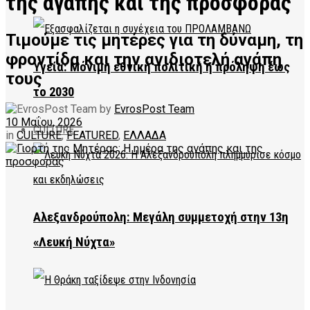
της αγάπης και της προσφοράς
Τιμούμε τις μητέρες για τη δύναμη, τη
φροντίδα και την ανιδιοτελή αγάπη
Υγεία: Μόνιμη εθνική πολιτική η πρόληψη έως
τους
το 2030
by
EvrosPost Team
10 Μαΐου, 2026
CULTURE
in
CULTURE
,
FEATURED
,
ΕΛΛΑΔΑ
Αλεξανδρούπολη: Μεγάλη συμμετοχή στην 13η
«Λευκή Νύχτα»