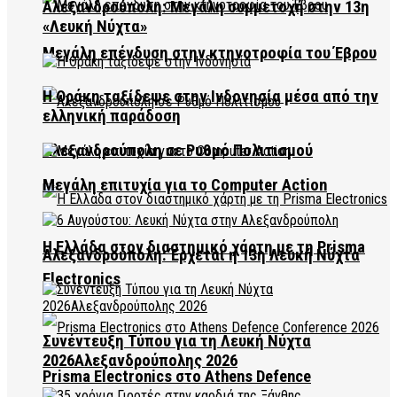
Αλεξανδρούπολη: Μεγάλη συμμετοχή στην 13η
«Λευκή Νύχτα»
Μεγάλη επένδυση στην κτηνοτροφία του Έβρου
Η Θράκη ταξίδεψε στην Ινδονησία μέσα από την
ελληνική παράδοση
Αλεξανδρούπολη σε Ρυθμό Πολιτισμού
Μεγάλη επιτυχία για το Computer Action
Η Ελλάδα στον διαστημικό χάρτη με τη Prisma
Αλεξανδρούπολη: Έρχεται η 13η Λευκή Νύχτα
Electronics
Συνέντευξη Τύπου για τη Λευκή Νύχτα
2026Αλεξανδρούπολης 2026
Prisma Electronics στο Athens Defence