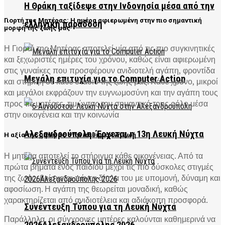
Η Θράκη ταξίδεψε στην Ινδονησία μέσα από την
Γιορτή της Μητέρας: Η ημέρα αφιερωμένη στην πιο σημαντική
ελληνική παράδοση
μορφή της ζωής μας
Η Γιορτή της Μητέρας αποτελεί μία από τις πιο συγκινητικές
και ξεχωριστές ημέρες του χρόνου, καθώς είναι αφιερωμένη
στις γυναίκες που προσφέρουν ανιδιοτελή αγάπη, φροντίδα
Μεγάλη επιτυχία για το Computer Action
και στήριξη σε κάθε στάδιο της ζωής μας. Κάθε χρόνο, μικροί
και μεγάλοι εκφράζουν την ευγνωμοσύνη και την αγάπη τους
προς τις μητέρες, τιμώντας τον σημαντικό τους ρόλο μέσα
στην οικογένεια και την κοινωνία
Αλεξανδρούπολη: Έρχεται η 13η Λευκή Νύχτα
Η αξία της μητέρας στην καθημερινή ζωή
Η μητέρα αποτελεί το στήριγμα κάθε οικογένειας. Από τα
πρώτα βήματα ενός παιδιού μέχρι τις πιο δύσκολες στιγμές
της ζωής, βρίσκεται πάντα δίπλα του με υπομονή, δύναμη και
αφοσίωση. Η αγάπη της θεωρείται μοναδική, καθώς
χαρακτηρίζεται από ανιδιοτέλεια και αδιάκοπη προσφορά.
Συνέντευξη Τύπου για τη Λευκή Νύχτα
Παράλληλα, οι σύγχρονες μητέρες καλούνται καθημερινά να