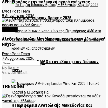
ΔΕΗ: Είσοδος στην πολωνική αγορά ενέργειας
EvrosPost Team
8 Αυγούστου, 2026
2η Γιορτή Γεύσεων Θράκης 2025
CULTURE
Αλεξανδρούπολη: Μεγάλη συμμετοχή στην 13η «Λευκή
Νύχτα»
EvrosPost Team
7 Αυγούστου, 2026
Επιτυχία της ΠΑΜΘ στον «Χάρτη των Γεύσεων
No Result
2025»
View All Result
TRENDING
Η Περιφέρεια Ανατολικής Μακεδονίας και