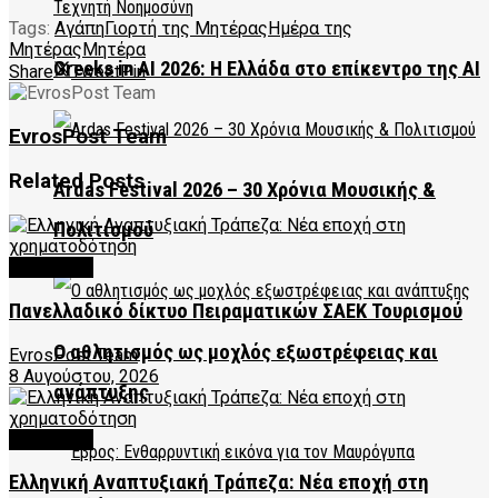
Tags:
Αγάπη
Γιορτή της Μητέρας
Ημέρα της
Μητέρας
Μητέρα
Greeks in AI 2026: Η Ελλάδα στο επίκεντρο της AI
Share
Tweet
Pin
EvrosPost Team
Related
Posts
Ardas Festival 2026 – 30 Χρόνια Μουσικής &
Πολιτισμού
FEATURED
Πανελλαδικό δίκτυο Πειραματικών ΣΑΕΚ Τουρισμού
Ο αθλητισμός ως μοχλός εξωστρέφειας και
EvrosPost Team
8 Αυγούστου, 2026
ανάπτυξης
FEATURED
Ελληνική Αναπτυξιακή Τράπεζα: Νέα εποχή στη