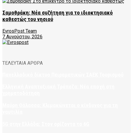
Σαμοθράκη: Νέα συζήτηση για το ιδιοκτησιακό
καθεστώς του νησιού
EvrosPost Team
7 Αυγούστου, 2026
ΤΕΛΕΥΤΑΙΑ ΑΡΘΡΑ
Πανελλαδικό δίκτυο Πειραματικών ΣΑΕΚ Τουρισμού
Ελληνική Αναπτυξιακή Τράπεζα: Νέα εποχή στη
χρηματοδότηση
Μαύρη Θάλασσα: Κλιμακώνεται ο κίνδυνος για τη
ναυτιλία
5G στην Ελλάδα: Στον ορίζοντα το 6G