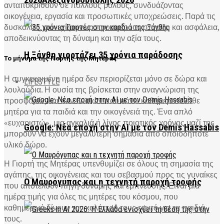
2026Αλεξανδρούπολης 2026
ανταποκριθούν σε πολλούς ρόλους, συνδυάζοντας
οικογένεια, εργασία και προσωπικές υποχρεώσεις. Παρά τις
δυσκολίες, συνεχίζουν να προσφέρουν στήριξη και ασφάλεια,
αποδεικνύοντας τη δύναμη και την αξία τους.
Η Ξάνθη γιορτάζει 35 χρόνια παράδοσης
Το μήνυμα της Γιορτής της Μητέρας
Η συγκεκριμένη ημέρα δεν περιορίζεται μόνο σε δώρα και
LIFESTYLE
λουλούδια. Η ουσία της βρίσκεται στην αναγνώριση της
προσφοράς και των θυσιών που κάνει καθημερινά κάθε
μητέρα για τα παιδιά και την οικογένειά της. Ένα απλό
«ευχαριστώ», μια αγκαλιά ή λίγος ποιοτικός χρόνος μαζί της
Google: Νέα εποχή στην AI με τον Demis Hassabis
μπορούν να έχουν μεγαλύτερη σημασία από οποιοδήποτε
υλικό δώρο.
Η Γιορτή της Μητέρας υπενθυμίζει σε όλους τη σημασία της
αγάπης, της οικογένειας και του σεβασμού προς τις γυναίκες
Ο Μαυρόγυπας και η τεχνητή παροχή τροφής
που αποτελούν πηγή δύναμης και έμπνευσης. Είναι μια
ημέρα τιμής για όλες τις μητέρες του κόσμου, που
καθημερινά δίνουν τον καλύτερό τους εαυτό για τα παιδιά
τους.