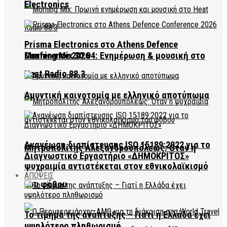
Electronics
Prisma Electronics στο Athens Defence
Conference 2026
Morning Mix 30.04: Ενημέρωση & μουσική στο
Heat Radio 88.3
Αμυντική καινοτομία με ελληνικό αποτύπωμα
Ανανέωση διαπίστευσης ISO 15189:2022 για το
Μητροπολίτης Αλεξανδρουπόλεως: Όταν η
Διαγνωστικό Εργαστήριο «ΔΗΜΟΚΡΙΤΟΣ»
ψυχραιμία αντιστέκεται στον εθνικολαϊκισμό
ΑΠΟΨΕΙΣ
του φόβου
Το τίμημα της ανάπτυξης – Γιατί η Ελλάδα έχει
υψηλότερο πληθωρισμό