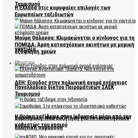
Τουρισμού
Η Ελλάδα στις κορυφαίες επιλογές των
Ευρωπαίων ταξιδιωτών
Μαύρη Θάλασσα: Κλιμακώνεται ο κίνδυνος για τη
ΠΟΜΙΔΑ: Άρση κατασχέσεων ακινήτων με μερική
ναυτιλία
εξόφληση χρεών
ΠΟΛΙΤΙΚΗ
ΔΕΗ: Είσοδος στην πολωνική αγορά ενέργειας
Πανελλαδικό δίκτυο Πειραματικών ΣΑΕΚ
Τουρισμού
Η Θράκη ταξίδεψε στην Ινδονησία μέσα από την
Σαμοθράκη: Νέα συζήτηση για το ιδιοκτησιακό
καθεστώς του νησιού
ελληνική παράδοση