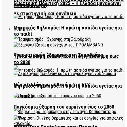
Εξωτερική Πολιτική 2025 – Η Ελλάδα μεγαλώνει
Αναπαραγωγής
με στρατηγική και συνέπεια
Μητρικός θηλασμός: Η πρώτη ασπίδα υγείας για
ΚΟΙΝΩΝΙΑ
το παιδί
Τραυματισμός 15χρονης στη Σαμοθράκη
Υγεία: Μόνιμη εθνική πολιτική η πρόληψη έως
το 2030
Νέα αξιολόγηση ασθενών στο ΕΣΥ
Μητρικός θηλασμός: Η πρώτη ασπίδα υγείας για
το παιδί
Παγκόσμια έξαρση του καρκίνου έως το 2050