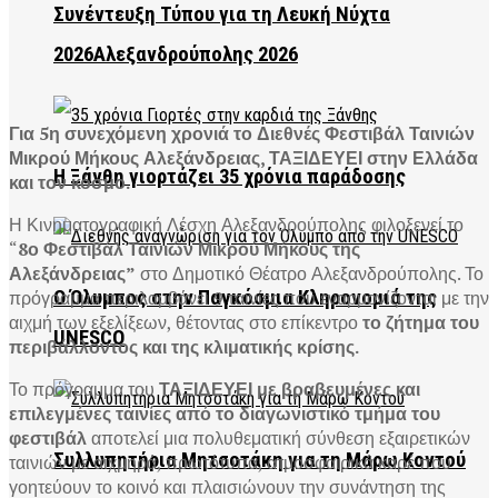
Συνέντευξη Τύπου για τη Λευκή Νύχτα
2026Αλεξανδρούπολης 2026
Για 5η συνεχόμενη χρονιά το Διεθνές Φεστιβάλ Ταινιών
Μικρού Μήκους Αλεξάνδρειας, ΤΑΞΙΔΕΥΕΙ στην Ελλάδα
Η Ξάνθη γιορτάζει 35 χρόνια παράδοσης
και τον κόσμο.
Η Κινηματογραφική Λέσχη Αλεξανδρούπολης φιλοξενεί το
“
8ο Φεστιβάλ Ταινιών Μικρού Μήκους της
Αλεξάνδρειας”
στο Δημοτικό Θέατρο Αλεξανδρούπολης. Το
πρόγραμμα περιλαμβάνει 9 ταινίες που εναρμονίζονται με την
Ο Όλυμπος στην Παγκόσμια Κληρονομιά της
αιχμή των εξελίξεων, θέτοντας στο επίκεντρο
το ζήτημα του
UNESCO
περιβάλλοντος και της κλιματικής κρίσης.
Το πρόγραμμα του
ΤΑΞΙΔΕΥΕΙ με βραβευμένες και
επιλεγμένες ταινίες από το διαγωνιστικό τμήμα του
φεστιβάλ
αποτελεί μια πολυθεματική σύνθεση εξαιρετικών
Συλλυπητήρια Μητσοτάκη για τη Μάρω Κοντού
ταινιών με αιχμηρά, πρωτότυπα, ατμοσφαιρικά καρέ που
γοητεύουν το κοινό και πλαισιώνουν την συνάντηση της