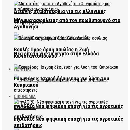
Διεθνής εξωστρέφεια για τις ελληνικές
Μήνυμα ασφάλειας από τον πρωθυπουργό στο
επιχειρήσεις
Αγαθονήσι
Βουλή: Προς άρση ασυλίας η Ζωή
Νέα εποχή για τα crypto στην Ελλάδα
Κωνσταντοπούλου
ΠΟΛΙΤΙΚΗ
Γκουτέρες: Ισχυρή δέσμευση για λύση του
Κυπριακού
ΟΙΚΟΝΟΜΙΑ
myAGRO: Νέα ψηφιακή εποχή για τις αγροτικές
επιδοτήσεις
myAGRO: Νέα ψηφιακή εποχή για τις αγροτικές
επιδοτήσεις