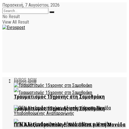
Παρασκευή, 7 Αυγούστου, 2026
No Result
View All Result
EVROS NOW
EVROS NOW
Τραυματισμός 15χρονης στη Σαμοθράκη
Τραυματισμός 15χρονης στη Σαμοθράκη
ΠΓΝ Αλεξανδρούπολης: Νέα άδεια για τη Μονάδα