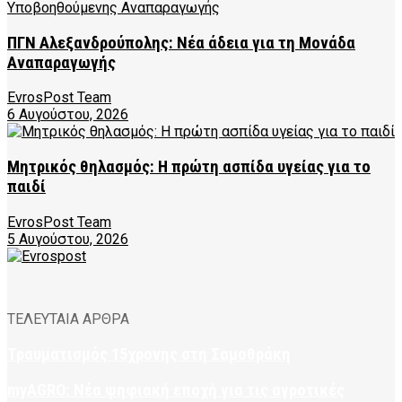
ΠΓΝ Αλεξανδρούπολης: Νέα άδεια για τη Μονάδα
Αναπαραγωγής
EvrosPost Team
6 Αυγούστου, 2026
Μητρικός θηλασμός: Η πρώτη ασπίδα υγείας για το
παιδί
EvrosPost Team
5 Αυγούστου, 2026
ΤΕΛΕΥΤΑΙΑ ΑΡΘΡΑ
Τραυματισμός 15χρονης στη Σαμοθράκη
myAGRO: Νέα ψηφιακή εποχή για τις αγροτικές