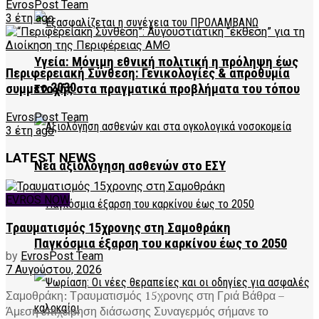
EvrosPost Team
3 έτη ago
Υγεία: Μόνιμη εθνική πολιτική η πρόληψη έως
Περιφερειακή Σύνθεση: Γενικολογίες & απροθυμία
το 2030
συμμετοχής στα πραγματικά προβλήματα του τόπου
EvrosPost Team
3 έτη ago
LATEST NEWS
Νέα αξιολόγηση ασθενών στο ΕΣΥ
EVROS NOW
Τραυματισμός 15χρονης στη Σαμοθράκη
Παγκόσμια έξαρση του καρκίνου έως το 2050
by
EvrosPost Team
7 Αυγούστου, 2026
Σαμοθράκη: Τραυματισμός 15χρονης στη Γριά Βάθρα –
Άμεση επιχείρηση διάσωσης Συναγερμός σήμανε το