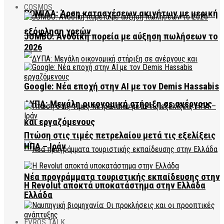
COSMOS
ΠΟΜΙΔΑ: Άρση κατασχέσεων ακινήτων με μερική
εξόφληση χρεών
JUMBO: Ανοδική πορεία με αύξηση πωλήσεων το
2026
Google: Νέα εποχή στην AI με τον Demis Hassabis
ΔΥΠΑ: Μεγάλη οικονομική στήριξη σε ανέργους
και εργαζόμενους
Πτώση στις τιμές πετρελαίου μετά τις εξελίξεις
ΗΠΑ – Ιράν
Νέα προγράμματα τουριστικής εκπαίδευσης στην
Η Revolut αποκτά υποκατάστημα στην Ελλάδα
Ελλάδα
EVROS TALK