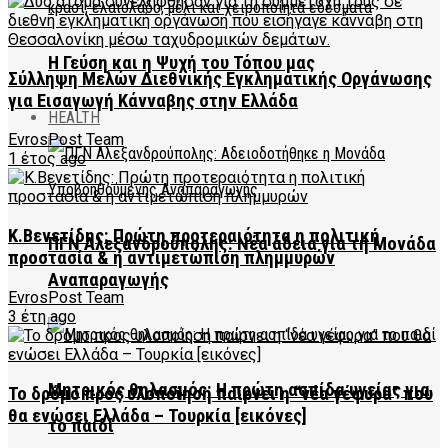
Η Γεύση και η Ψυχή του Τόπου μας
Σύλληψη Μελών Διεθνικής Εγκληματικής Οργάνωσης
για Εισαγωγή Κάνναβης στην Ελλάδα
HEALTH
EvrosPost Team
1 έτος ago
Κ.Βενετίδης: Πρώτη προτεραιότητα η πολιτική
ΠΓΝ Αλεξανδρούπολης: Νέα άδεια για τη Μονάδα
προστασία & η αντιμετώπιση πλημμυρών
Αναπαραγωγής
EvrosPost Team
3 έτη ago
Μητρικός θηλασμός: Η πρώτη ασπίδα υγείας για
Το δρόμο προς υλοποίηση παίρνει η “νέα γέφυρα” που
θα ενώσει Ελλάδα – Τουρκία [εικόνες]
το παιδί