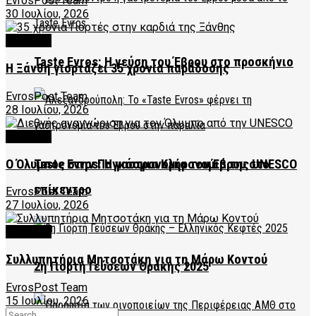
EvrosPost Team
30 Ιουλίου, 2026
CULTURE
Taste Evros: Η γεύση του Έβρου στο προσκήνιο
Η Ξάνθη γιορτάζει 35 χρόνια παράδοσης
EvrosPost Team
28 Ιουλίου, 2026
CULTURE
Ο Όλυμπος στην Παγκόσμια Κληρονομιά της UNESCO
Taste Evros: Η γαστρονομία του Έβρου στο
επίκεντρο
EvrosPost Team
27 Ιουλίου, 2026
CULTURE
Συλλυπητήρια Μητσοτάκη για τη Μάρω Κοντού
2η Γιορτή Γεύσεων Θράκης 2025
EvrosPost Team
15 Ιουλίου, 2026