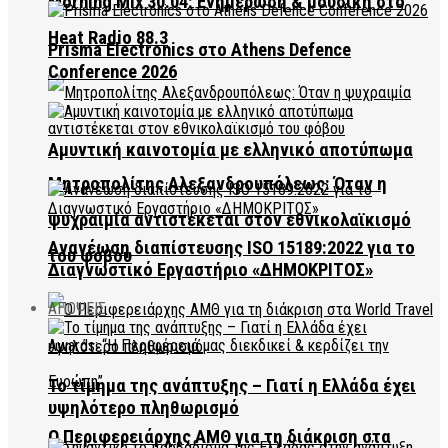
Morning Mix 30.04: Ενημέρωση & μουσική στο
Heat Radio 88.3
Prisma Electronics στο Athens Defence
Conference 2026
Αμυντική καινοτομία με ελληνικό αποτύπωμα
Μητροπολίτης Αλεξανδρουπόλεως: Όταν η
ψυχραιμία αντιστέκεται στον εθνικολαϊκισμό
Ανανέωση διαπίστευσης ISO 15189:2022 για το
του φόβου
Διαγνωστικό Εργαστήριο «ΔΗΜΟΚΡΙΤΟΣ»
ΑΠΟΨΕΙΣ
Το τίμημα της ανάπτυξης – Γιατί η Ελλάδα έχει
υψηλότερο πληθωρισμό
Ο Περιφερειάρχης ΑΜΘ για τη διάκριση στα