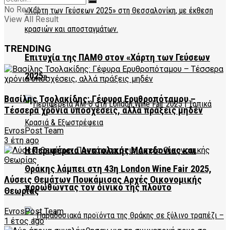
No Result
View All Result
TRENDING
Επιτυχία της ΠΑΜΘ στον «Χάρτη των Γεύσεων
2025»
Βασίλης Τσολακίδης: Γέφυρα Ερυθροπόταμου –
Τέσσερα χρόνια υποσχέσεις, αλλά πράξεις μηδέν
EvrosPost Team
3 έτη ago
Η Περιφέρεια Ανατολικής Μακεδονίας και
Θράκης λάμπει στη 43η London Wine Fair 2025,
Λύσεις Θεμάτων Πουκάμισας Αρχές Οικονομικής
προωθώντας τον οινικό της πλούτο
Θεωρίας
EvrosPost Team
1 έτος ago