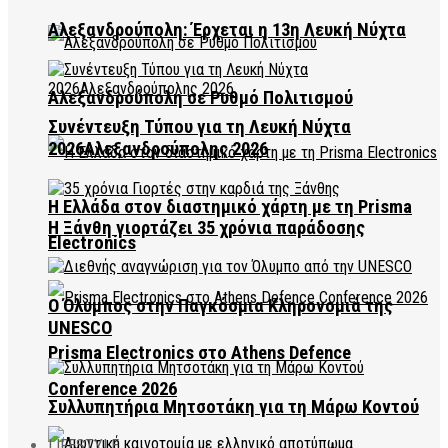
Αλεξανδρούπολη: Έρχεται η 13η Λευκή Νύχτα
Αλεξανδρούπολη σε Ρυθμό Πολιτισμού
Συνέντευξη Τύπου για τη Λευκή Νύχτα
2026Αλεξανδρούπολης 2026
Η Ελλάδα στον διαστημικό χάρτη με τη Prisma
Η Ξάνθη γιορτάζει 35 χρόνια παράδοσης
Electronics
Ο Όλυμπος στην Παγκόσμια Κληρονομιά της
UNESCO
Prisma Electronics στο Athens Defence
Conference 2026
Συλλυπητήρια Μητσοτάκη για τη Μάρω Κοντού
LIFESTYLE