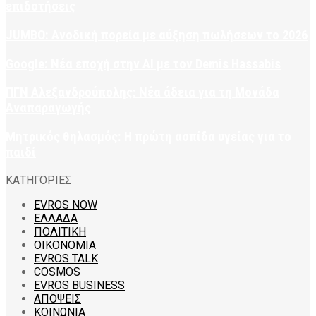
επιδοτήσεις
JUMBO: Ανοδική πορεία με αύξηση πωλήσεων το 2026
Google: Νέα εποχή στην AI με τον Demis Hassabis
ΠΓΝ Αλεξανδρούπολης: Νέα άδεια για τη Μονάδα
Αναπαραγωγής
Μητρικός θηλασμός: Η πρώτη ασπίδα υγείας για το
παιδί
ΚΑΤΗΓΟΡΙΕΣ
EVROS NOW
ΕΛΛΑΔΑ
ΠΟΛΙΤΙΚΗ
ΟΙΚΟΝΟΜΙΑ
EVROS TALK
COSMOS
EVROS BUSINESS
ΑΠΟΨΕΙΣ
ΚΟΙΝΩΝΙΑ