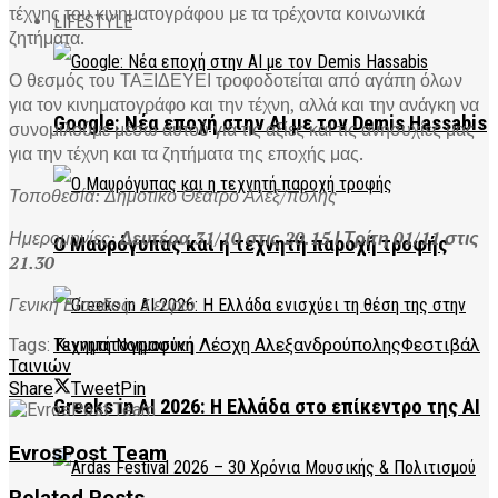
τέχνης του κινηματογράφου με τα τρέχοντα κοινωνικά
LIFESTYLE
ζητήματα.
Ο θεσμός του ΤΑΞΙΔΕΥΕΙ τροφοδοτείται από αγάπη όλων
για τον κινηματογράφο και την τέχνη, αλλά και την ανάγκη να
Google: Νέα εποχή στην AI με τον Demis Hassabis
συνομιλούμε μέσω αυτού για τις αξίες και τις ανησυχίες μας
για την τέχνη και τα ζητήματα της εποχής μας.
Τοποθεσία: Δημοτικό Θέατρο Αλεξ/πολης
Ημερομηνίες:
Δευτέρα 31/10 στις 20.15 Ι Τρίτη 01/11 στις
Ο Μαυρόγυπας και η τεχνητή παροχή τροφής
21.30
Γενική Είσοδος: 3 ευρώ
Tags:
Κινηματογραφική Λέσχη Αλεξανδρούπολης
Φεστιβάλ
Ταινιών
Share
Tweet
Pin
Greeks in AI 2026: Η Ελλάδα στο επίκεντρο της AI
EvrosPost Team