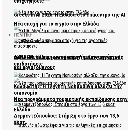
επιχειρήσεις
Greeks in AI 2026: Η Ελλάδα στο επίκεντρο της AI
Νέα εποχή για τα crypto στην Ελλάδα
ΠΟΛΙΤΙΚΗ
ΔΥΠΑ: Μεγάλη οικονομική στήριξη σε ανέργους
myAGRO: Νέα ψηφιακή εποχή για τις αγροτικές
επιδοτήσεις
και εργαζόμενους
Καλαφάτης: Η Τεχνητή Νοημοσύνη αλλάζει την
οικονομία
Νέα προγράμματα τουριστικής εκπαίδευσης στην
Ελλάδα
Δερμεντζόπουλος: Στήριξη στο έργο των 13,6
εκατ.