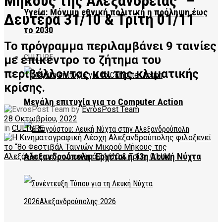
Μήκους της Αλεξάνδρειας” –
Υγεία: Μόνιμη εθνική πολιτική η πρόληψη έως
Δευτέρα 31/10 & Τρίτη 01/11
το 2030
Το πρόγραμμα περιλαμβάνει 9 ταινίες
CULTURE
με επίκεντρο το ζήτημα του
περιβάλλοντος και της κλιματικής
κρίσης.
Μεγάλη επιτυχία για το Computer Action
by
EvrosPost Team
28 Οκτωβρίου, 2022
in
CULTURE
Αλεξανδρούπολη: Έρχεται η 13η Λευκή Νύχτα