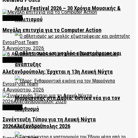
Related
Posts
Ardas Festival 2026 – 30 Χρόνια Μουσικής &
CULTURE
Πολιτισμού
Μεγάλη επιτυχία για το Computer Action
EvrosPost Team
5 Αυγούστου, 2026
Ο αθλητισμός ως μοχλός εξωστρέφειας και
CULTURE
ανάπτυξης
Αλεξανδρούπολη: Έρχεται η 13η Λευκή Νύχτα
EvrosPost Team
4 Αυγούστου, 2026
Μαυρόγυπας στη Δαδιά: Θετικά νέα για τον
CULTURE
πληθυσμό
Συνέντευξη Τύπου για τη Λευκή Νύχτα
2026Αλεξανδρούπολης 2026
GASTRONOMY