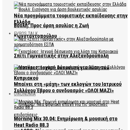
Νέα προγράμματα τουριστικής εκπαίδευσης στην
Ελλάδα
Βουλή: Προς άρση ασυλίας η Ζωή
EVROS TALK
Κωνσταντοπούλου
Σπίτι Γυμναστικής στην Αλεξανδρούπολη
Γκουτέρες: Ισχυρή δέσμευση για λύση του
Κυπριακού
Μπαίνει στη «μάχη» των εκλογών του Ιατρικού
Συλλόγου Έβρου ο συνδυασμός «ΟΛΟΙ ΜΑΖΙ»
ΟΙΚΟΝΟΜΙΑ
Morning Mix 30.04: Ενημέρωση & μουσική στο
Heat Radio 88.3