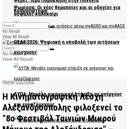
Φέρες: Ιερά Παράκληση στην Παναγία
Ψωρίαση: Οι νέες θεραπείες και οι οδηγίες για
Κοσμοσώτειρα
ασφαλές καλοκαίρι
No Result
View All Result
ΟΣΔΕ 2026: Ψηφιακή η υποβολή των αιτήσεων
ενίσχυσης
No Result
View All Result
Home
CULTURE
Η Κινηματογραφική Λέσχη
ΔΥΠΑ: Μεγάλη οικονομική στήριξη σε ανέργους
και εργαζόμενους
Αλεξανδρούπολης φιλοξενεί το
“8ο Φεστιβάλ Ταινιών Μικρού