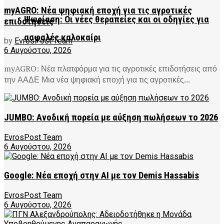
myAGRO: Νέα ψηφιακή εποχή για τις αγροτικές
Ψωρίαση: Οι νέες θεραπείες και οι οδηγίες για
επιδοτήσεις
ασφαλές καλοκαίρι
by
EvrosPost Team
6 Αυγούστου, 2026
myAGRO: Νέα πλατφόρμα για τις αγροτικές επιδοτήσεις από
την ΑΑΔΕ Μια νέα ψηφιακή εποχή για τις αγροτικές...
JUMBO: Ανοδική πορεία με αύξηση πωλήσεων το 2026
EvrosPost Team
6 Αυγούστου, 2026
Google: Νέα εποχή στην AI με τον Demis Hassabis
EvrosPost Team
6 Αυγούστου, 2026