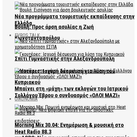
Νέα προγράμματα τουριστικής εκπαίδευσης στην
Ελλάδα
Βουλή: Προς άρση ασυλίας η Ζωή
EVROS TALK
Κωνσταντοπούλου
Σπίτι Γυμναστικής στην Αλεξανδρούπολη
Γκουτέρες: Ισχυρή δέσμευση για λύση του
Κυπριακού
Μπαίνει στη «μάχη» των εκλογών του Ιατρικού
Συλλόγου Έβρου ο συνδυασμός «ΟΛΟΙ ΜΑΖΙ»
ΟΙΚΟΝΟΜΙΑ
Morning Mix 30.04: Ενημέρωση & μουσική στο
Heat Radio 88.3