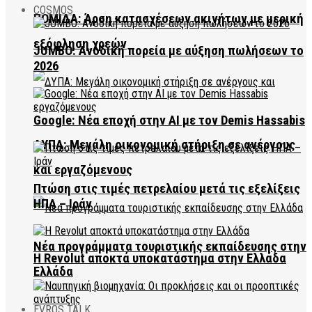
COSMOS
ΠΟΜΙΔΑ: Άρση κατασχέσεων ακινήτων με μερική
εξόφληση χρεών
JUMBO: Ανοδική πορεία με αύξηση πωλήσεων το
2026
Google: Νέα εποχή στην AI με τον Demis Hassabis
ΔΥΠΑ: Μεγάλη οικονομική στήριξη σε ανέργους
και εργαζόμενους
Πτώση στις τιμές πετρελαίου μετά τις εξελίξεις
ΗΠΑ – Ιράν
Νέα προγράμματα τουριστικής εκπαίδευσης στην
Η Revolut αποκτά υποκατάστημα στην Ελλάδα
Ελλάδα
EVROS TALK