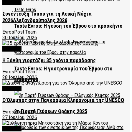
CULTURE
Συνέντευξη Τύπου για τη Λευκή Νύχτα
2026Αλεξανδρούπολης 2026
Taste Evros: Η γεύση του Έβρου στο προσκήνιο
EvrosPost Team
30 Ιουλίου, 2026
CULTURE
Η Ξάνθη γιορτάζει 35 χρόνια παράδοσης
Taste Evros: Η γαστρονομία του Έβρου στο
EvrosPost Team
28 Ιουλίου, 2026
επίκεντρο
CULTURE
Ο Όλυμπος στην Παγκόσμια Κληρονομιά της UNESCO
2η Γιορτή Γεύσεων Θράκης 2025
EvrosPost Team
27 Ιουλίου, 2026
CULTURE