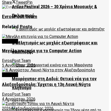
Share
Tweet
Pin
Ardas Festival 2026 – 30 Χρόνια Μουσικής &
Πολιτισμού
EvrosPost Team
Related
Posts
CULTURE
Ο αθλητισμός ως μοχλός εξωστρέφειας και
Μεγάλη επιτυχία για το Computer Action
ανάπτυξης
EvrosPost Team
5 Αυγούστου, 2026
CULTURE
Μαυρόγυπας στη Δαδιά: Θετικά νέα για τον
Αλεξανδρούπολη: Έρχεται η 13η Λευκή Νύχτα
πληθυσμό
EvrosPost Team
4 Αυγούστου, 2026
GASTRONOMY