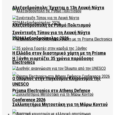
Αλεξανδρούπολη: Έρχεται η 13η Λευκή Νύχτα
Αλεξανδρούπολη σε Ρυθμό Πολιτισμού
Συνέντευξη Τύπου για τη Λευκή Νύχτα
2026Αλεξανδρούπολης 2026
Η Ελλάδα στον διαστημικό χάρτη με τη Prisma
Η Ξάνθη γιορτάζει 35 χρόνια παράδοσης
Electronics
Ο Όλυμπος στην Παγκόσμια Κληρονομιά της
UNESCO
Prisma Electronics στο Athens Defence
Conference 2026
Συλλυπητήρια Μητσοτάκη για τη Μάρω Κοντού
LIFESTYLE