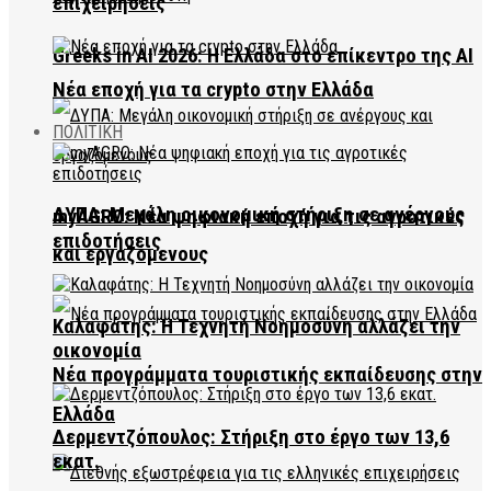
επιχειρήσεις
Greeks in AI 2026: Η Ελλάδα στο επίκεντρο της AI
Νέα εποχή για τα crypto στην Ελλάδα
ΠΟΛΙΤΙΚΗ
ΔΥΠΑ: Μεγάλη οικονομική στήριξη σε ανέργους
myAGRO: Νέα ψηφιακή εποχή για τις αγροτικές
επιδοτήσεις
και εργαζόμενους
Καλαφάτης: Η Τεχνητή Νοημοσύνη αλλάζει την
οικονομία
Νέα προγράμματα τουριστικής εκπαίδευσης στην
Ελλάδα
Δερμεντζόπουλος: Στήριξη στο έργο των 13,6
εκατ.