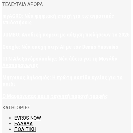
ΤΕΛΕΥΤΑΙΑ ΑΡΘΡΑ
myAGRO: Νέα ψηφιακή εποχή για τις αγροτικές
επιδοτήσεις
JUMBO: Ανοδική πορεία με αύξηση πωλήσεων το 2026
Google: Νέα εποχή στην AI με τον Demis Hassabis
ΠΓΝ Αλεξανδρούπολης: Νέα άδεια για τη Μονάδα
Αναπαραγωγής
Μητρικός θηλασμός: Η πρώτη ασπίδα υγείας για το
παιδί
Ο Μαυρόγυπας και η τεχνητή παροχή τροφής
ΚΑΤΗΓΟΡΙΕΣ
EVROS NOW
ΕΛΛΑΔΑ
ΠΟΛΙΤΙΚΗ