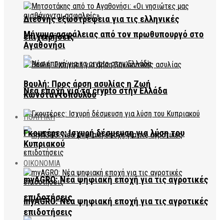
Διεθνής εξωστρέφεια για τις ελληνικές
Μήνυμα ασφάλειας από τον πρωθυπουργό στο
επιχειρήσεις
Αγαθονήσι
Βουλή: Προς άρση ασυλίας η Ζωή
Νέα εποχή για τα crypto στην Ελλάδα
Κωνσταντοπούλου
ΠΟΛΙΤΙΚΗ
Γκουτέρες: Ισχυρή δέσμευση για λύση του
Κυπριακού
ΟΙΚΟΝΟΜΙΑ
myAGRO: Νέα ψηφιακή εποχή για τις αγροτικές
επιδοτήσεις
myAGRO: Νέα ψηφιακή εποχή για τις αγροτικές
επιδοτήσεις