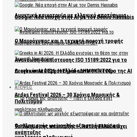
Αμυντική καινοτομία με ελληνικό αποτύπωμα
Google: Νέα εποχή στην AI με τον Demis Hassabis
Ο Μαυρόγυπας και η τεχνητή παροχή τροφής
Ανανέωση διαπίστευσης ISO 15189:2022 για το
Διαγνωστικό Εργαστήριο «ΔΗΜΟΚΡΙΤΟΣ»
Greeks in AI 2026: Η Ελλάδα στο επίκεντρο της AI
ΑΠΟΨΕΙΣ
Ardas Festival 2026 – 30 Χρόνια Μουσικής &
Πολιτισμού
Ο αθλητισμός ως μοχλός εξωστρέφειας και
Το τίμημα της ανάπτυξης – Γιατί η Ελλάδα έχει
ανάπτυξης