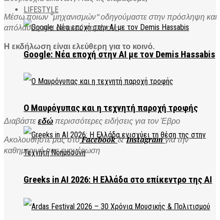
LIFESTYLE
Μ
έ
σω
πο
ι
ων
“
μηχ
α
ν
ι
σμ
ώ
ν
”
οδηγο
ύ
μ
α
στε
στην
πρ
ό
σληψη
κ
αι
α
π
ό
λ
αυ
ση
το
υ
οπτ
ι
κο
ύ
κε
ι
μ
έ
νο
υ;
Η εκδήλωση είναι ελεύθερη για το κοινό.
Google: Νέα εποχή στην AI με τον Demis Hassabis
Ο Μαυρόγυπας και η τεχνητή παροχή τροφής
Διαβάστε
εδώ
περισσότερες ειδήσεις για τον Έβρο
Ακολουθήστε μας στο
Facebook
&
Instagram
για την
καθημερινή σας ενημέρωση
Greeks in AI 2026: Η Ελλάδα στο επίκεντρο της AI