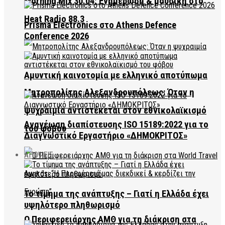
Morning Mix 30.04: Ενημέρωση & μουσική στο
Heat Radio 88.3
Prisma Electronics στο Athens Defence
Conference 2026
Αμυντική καινοτομία με ελληνικό αποτύπωμα
Μητροπολίτης Αλεξανδρουπόλεως: Όταν η
ψυχραιμία αντιστέκεται στον εθνικολαϊκισμό
Ανανέωση διαπίστευσης ISO 15189:2022 για το
του φόβου
Διαγνωστικό Εργαστήριο «ΔΗΜΟΚΡΙΤΟΣ»
ΑΠΟΨΕΙΣ
Το τίμημα της ανάπτυξης – Γιατί η Ελλάδα έχει
υψηλότερο πληθωρισμό
Ο Περιφερειάρχης ΑΜΘ για τη διάκριση στα