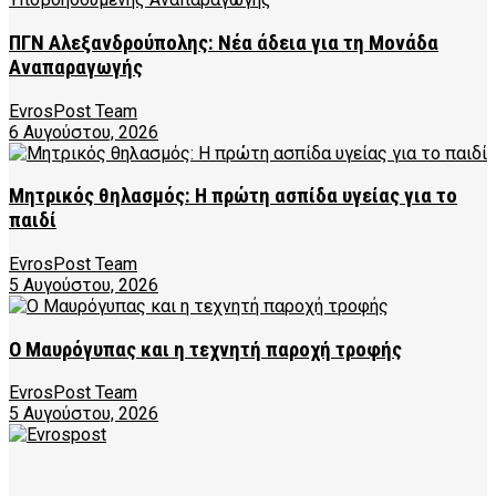
ΠΓΝ Αλεξανδρούπολης: Νέα άδεια για τη Μονάδα
Αναπαραγωγής
EvrosPost Team
6 Αυγούστου, 2026
Μητρικός θηλασμός: Η πρώτη ασπίδα υγείας για το
παιδί
EvrosPost Team
5 Αυγούστου, 2026
Ο Μαυρόγυπας και η τεχνητή παροχή τροφής
EvrosPost Team
5 Αυγούστου, 2026