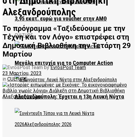
στη Δημοτική Βιβλιοθήκη
Αλεξανδρούπολης
3,95 εκατ. ευρώ για voucher στην ΑΜΘ
Το πρόγραμμα «Ταξιδεύουμε με την
CULTURE
Τέχνη και τον Λόγο» επιστρέφει στη
Δημοτική Βιβλιοθήκη την Τετάρτη 29
Μαρτίου
Μεγάλη επιτυχία για το Computer Action
by
EvrosPost Team
23 Μαρτίου, 2023
in
CULTURE
Αλεξανδρούπολη: Έρχεται η 13η Λευκή Νύχτα