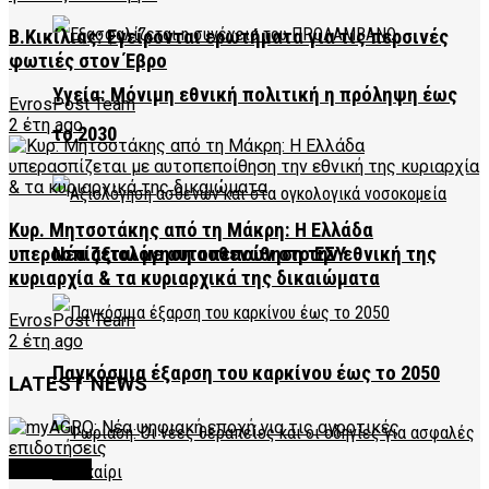
Β.Κικίλιας: Εγείρονται ερωτήματα για τις περσινές
φωτιές στον Έβρο
Υγεία: Μόνιμη εθνική πολιτική η πρόληψη έως
EvrosPost Team
2 έτη ago
το 2030
Κυρ. Μητσοτάκης από τη Μάκρη: Η Ελλάδα
Νέα αξιολόγηση ασθενών στο ΕΣΥ
υπερασπίζεται με αυτοπεποίθηση την εθνική της
κυριαρχία & τα κυριαρχικά της δικαιώματα
EvrosPost Team
2 έτη ago
Παγκόσμια έξαρση του καρκίνου έως το 2050
LATEST NEWS
FEATURED