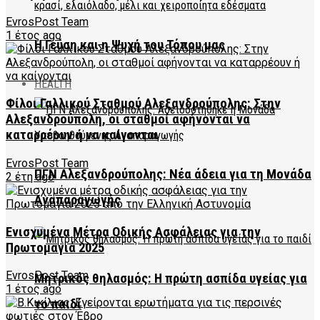
EvrosPost Team
1 έτος ago
Η Γεύση και η Ψυχή του Τόπου μας
HEALTH
Φίλοι Γαλλικού Σταθμού Αλεξανδρούπολης: Στην
Αλεξανδρούπολη, οι σταθμοί αφήνονται να
καταρρέουν ή να καίγονται
EvrosPost Team
ΠΓΝ Αλεξανδρούπολης: Νέα άδεια για τη Μονάδα
2 έτη ago
Αναπαραγωγής
Ενισχυμένα Μέτρα Οδικής Ασφάλειας για την
Πρωτομαγιά 2025
EvrosPost Team
Μητρικός θηλασμός: Η πρώτη ασπίδα υγείας για
1 έτος ago
το παιδί