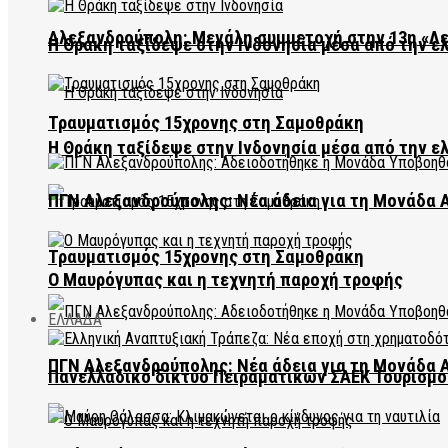
Αλεξανδρούπολη: Μεγάλη συμμετοχή στην 13η «Λ
Η Θράκη ταξίδεψε στην Ινδονησία μέσα από την ε
Τραυματισμός 15χρονης στη Σαμοθράκη
Η Θράκη ταξίδεψε στην Ινδονησία μέσα από την ε
ΠΓΝ Αλεξανδρούπολης: Νέα άδεια για τη Μονάδα
Τραυματισμός 15χρονης στη Σαμοθράκη
Ο Μαυρόγυπας και η τεχνητή παροχή τροφής
ΕΛΛΑΔΑ
ΠΓΝ Αλεξανδρούπολης: Νέα άδεια για τη Μονάδα
Πανελλαδικό δίκτυο Πειραματικών ΣΑΕΚ Τουρισμο