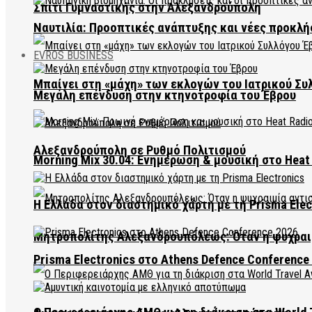
Σπίτι Γυμναστικής στην Αλεξανδρούπολη
Ναυτιλία: Προοπτικές ανάπτυξης και νέες προκλή
EVROS BUSINESS
Μπαίνει στη «μάχη» των εκλογών του Ιατρικού Συ
Μεγάλη επένδυση στην κτηνοτροφία του Έβρου
Αλεξανδρούπολη σε Ρυθμό Πολιτισμού
Morning Mix 30.04: Ενημέρωση & μουσική στο Heat 
Η Ελλάδα στον διαστημικό χάρτη με τη Prisma Elec
Μητροπολίτης Αλεξανδρουπόλεως: Όταν η ψυχραιμ
Prisma Electronics στο Athens Defence Conference