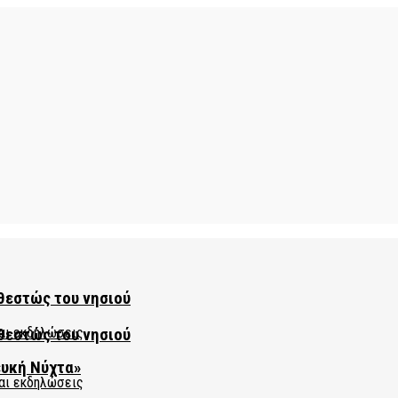
θεστώς του νησιού
θεστώς του νησιού
ευκή Νύχτα»