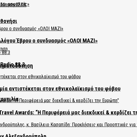
αθονήσι
λλόγου Έβρου ο συνδυασμός «ΟΛΟΙ ΜΑΖΙ»
Radio 88.3
χρηματοδότηση
ία αντιστέκεται στον εθνικολαϊκισμό του φόβου
ναυτιλία
Travel Awards: “Η Περιφέρειά μας διεκδικεί & κερδίζει 
την Αλεξανδρούπολη