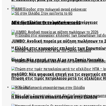
COSMOS
ΔΕΗ: Είσοδος στην πολωνική αγορά ενέργειας
5G στην Ελλάδα: Στον ορίζοντα το 6G
JUMBO: Ανοδική πορεία με αύξηση πωλήσεων το 
Η Ελλάδα στις κορυφαίες επιλογές των Ευρωπαίω
Google: Νέα εποχή στην AI με τον Demis Hassabis
myAGRO: Νέα ψηφιακή εποχή για τις αγροτικές ε
Πτώση στις τιμές πετρελαίου μετά τις εξελίξεις Η
EVROS TALK
Η Revolut αποκτά υποκατάστημα στην Ελλάδα