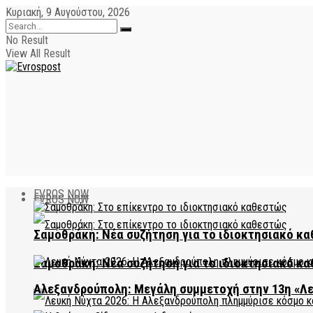
Κυριακή, 9 Αυγούστου, 2026
No Result
View All Result
EVROS NOW
EVROS NOW
Σαμοθράκη: Νέα συζήτηση για το ιδιοκτησιακό κα
Σαμοθράκη: Νέα συζήτηση για το ιδιοκτησιακό κα
Αλεξανδρούπολη: Μεγάλη συμμετοχή στην 13η «Λ