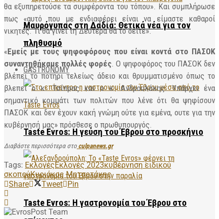
θα εξυπηρετούσε τα συμφέροντα του τόπου». Και συμπλήρωσε
πως «αυτό που με ενδιαφέρει είναι να είμαστε καθαροί
Μαυρόγυπας στη Δαδιά: Θετικά νέα για τον
νικητές. Τι θα γίνει τη Δευτέρα θα το δείτε».
πληθυσμό
«
Εμείς με τους ψηφοφόρους που είναι κοντά στο ΠΑΣΟΚ
συναντηθήκαμε πολλές φορές
. Ο ψηφοφόρος του ΠΑΣΟΚ δεν
GASTRONOMY
βλέπει το ποτήρι τελείως άδειο και θρυμματισμένο όπως το
βλεπει ο κ. Τσίπρας και ο κ. Ανδρουλάκης. Υπάρχει ένα
σημαντικό κομμάτι των πολιτών που λένε ότι θα ψηφίσουν
ΠΑΣΟΚ και δεν έχουν κακή γνώμη ούτε για εμένα, ουτε για την
κυβέρνησή μας» πρόσθεσε ο πρωθυπουργός.
Taste Evros: Η γεύση του Έβρου στο προσκήνιο
Διαβάστε περισσότερα στο
culpanews.gr
Tags:
Εκλογές
Εκλογές 2023
κυβέρνηση ειδικού
σκοπού
Κυριάκος Μητσοτάκης
Share
Tweet
Pin
Taste Evros: Η γαστρονομία του Έβρου στο