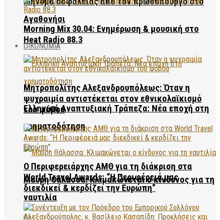
Μήνυμα ασφάλειας από τον πρωθυπουργό στο
Αγαθονήσι
Morning Mix 30.04: Ενημέρωση & μουσική στο
Heat Radio 88.3
ΟΙΚΟΝΟΜΙΑ
Μητροπολίτης Αλεξανδρουπόλεως: Όταν η
ψυχραιμία αντιστέκεται στον εθνικολαϊκισμό
Ελληνική Αναπτυξιακή Τράπεζα: Νέα εποχή στη
του φόβου
χρηματοδότηση
Ο Περιφερειάρχης ΑΜΘ για τη διάκριση στα
World Travel Awards: “Η Περιφέρειά μας
Μαύρη Θάλασσα: Κλιμακώνεται ο κίνδυνος για τη
διεκδικεί & κερδίζει την Ευρώπη”
ναυτιλία