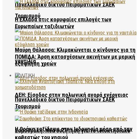
Πανελλαδικό δίκτυο Πειραματικών ΣΑΕΚ
Τουρισμού
Η Ελλάδα στις κορυφαίες επιλογές των
Ευρωπαίων ταξιδιωτών
Μαύρη Θάλασσα: Κλιμακώνεται ο κίνδυνος για τη
ΠΟΜΙΔΑ: Άρση κατασχέσεων ακινήτων με μερική
ναυτιλία
εξόφληση χρεών
ΠΟΛΙΤΙΚΗ
ΔΕΗ: Είσοδος στην πολωνική αγορά ενέργειας
Πανελλαδικό δίκτυο Πειραματικών ΣΑΕΚ
Τουρισμού
Η Θράκη ταξίδεψε στην Ινδονησία μέσα από την
Σαμοθράκη: Νέα συζήτηση για το ιδιοκτησιακό
καθεστώς του νησιού