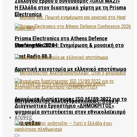
Συλλόγου Έβρου ο συνδυασμός «ΟΛΟΙ ΜΑΖΙ»
Η Ελλάδα στον διαστημικό χάρτη με τη Prisma
Electronics
Prisma Electronics στο Athens Defence
Conference 2026
Morning Mix 30.04: Ενημέρωση & μουσική στο
Heat Radio 88.3
Αμυντική καινοτομία με ελληνικό αποτύπωμα
Ανανέωση διαπίστευσης ISO 15189:2022 για το
Μητροπολίτης Αλεξανδρουπόλεως: Όταν η
Διαγνωστικό Εργαστήριο «ΔΗΜΟΚΡΙΤΟΣ»
ψυχραιμία αντιστέκεται στον εθνικολαϊκισμό
ΑΠΟΨΕΙΣ
του φόβου