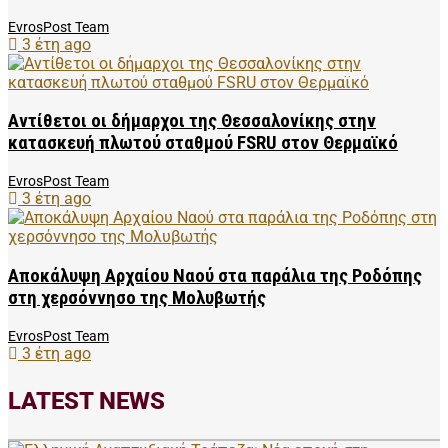
EvrosPost Team
3 έτη ago
Αντίθετοι οι δήμαρχοι της Θεσσαλονίκης στην
κατασκευή πλωτού σταθμού FSRU στον Θερμαϊκό
EvrosPost Team
3 έτη ago
Αποκάλυψη Αρχαίου Ναού στα παράλια της Ροδόπης
στη χερσόννησο της Μολυβωτής
EvrosPost Team
3 έτη ago
LATEST NEWS