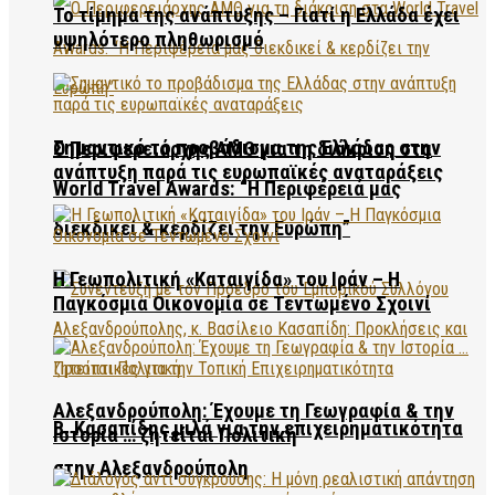
Το τίμημα της ανάπτυξης – Γιατί η Ελλάδα έχει
υψηλότερο πληθωρισμό
Σημαντικό το προβάδισμα της Ελλάδας στην
Ο Περιφερειάρχης ΑΜΘ για τη διάκριση στα
ανάπτυξη παρά τις ευρωπαϊκές αναταράξεις
World Travel Awards: “Η Περιφέρειά μας
διεκδικεί & κερδίζει την Ευρώπη”
Η Γεωπολιτική «Καταιγίδα» του Ιράν – Η
Παγκόσμια Οικονομία σε Τεντωμένο Σχοινί
Αλεξανδρούπολη: Έχουμε τη Γεωγραφία & την
Β. Κασαπίδης μιλά για την επιχειρηματικότητα
Ιστορία … ζητείται Πολιτική
στην Αλεξανδρούπολη