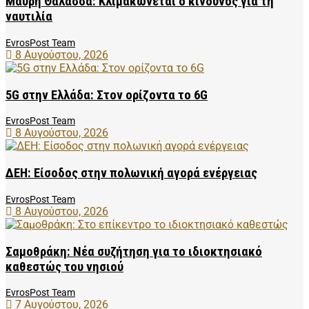
Μαύρη Θάλασσα: Κλιμακώνεται ο κίνδυνος για τη
ναυτιλία
EvrosPost Team
8 Αυγούστου, 2026
5G στην Ελλάδα: Στον ορίζοντα το 6G
EvrosPost Team
8 Αυγούστου, 2026
ΔΕΗ: Είσοδος στην πολωνική αγορά ενέργειας
EvrosPost Team
8 Αυγούστου, 2026
Σαμοθράκη: Νέα συζήτηση για το ιδιοκτησιακό
καθεστώς του νησιού
EvrosPost Team
7 Αυγούστου, 2026