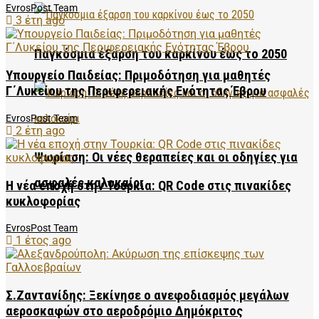
EvrosPost Team
3 έτη ago
Παγκόσμια έξαρση του καρκίνου έως το 2050
Υπουργείο Παιδείας: Πριμοδότηση για μαθητές
Γ΄Λυκείου της Περιφερειακής Ενότητας Έβρου
EvrosPost Team
2 έτη ago
Ψωρίαση: Οι νέες θεραπείες και οι οδηγίες για
ασφαλές καλοκαίρι
Η νέα εποχή στην Τουρκία: QR Code στις πινακίδες
κυκλοφορίας
EvrosPost Team
1 έτος ago
Σ.Ζαντανίδης: Ξεκίνησε ο ανεφοδιασμός μεγάλων
αεροσκαφών στο αεροδρόμιο Δημόκριτος