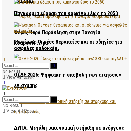
το παιδί
Παγκόσμια έξαρση του καρκίνου έως το 2050
Φέρες: Ιερά Παράκληση στην Παναγία
Ψωρίαση: Οι νέες θεραπείες και οι οδηγίες για
Κοσμοσώτειρα
ασφαλές καλοκαίρι
No Result
ΟΣΔΕ 2026: Ψηφιακή η υποβολή των αιτήσεων
View All Result
ενίσχυσης
No Result
View All Result
ΔΥΠΑ: Μεγάλη οικονομική στήριξη σε ανέργους