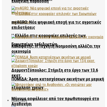
ελληνική παράδοση
myAGRO: Νέα ψηφιακή εποχή για τις αγροτικές
επιδοτήσεις
Η Ελλάδα στις κορυφαίες επιλογές των
Ευρωπαίων ταξιδιωτών
Καλαφάτης: Η Τεχνητή Νοημοσύνη αλλάζει την
οικονομία
Δερμεντζόπουλος: Στήριξη στο έργο των 13,6
εκατ.
ΠΟΜΙΔΑ: Άρση κατασχέσεων ακινήτων με μερική
εξόφληση χρεών
Μήνυμα ασφάλειας από τον πρωθυπουργό στο
ΠΟΛΙΤΙΚΗ
Αγαθονήσι