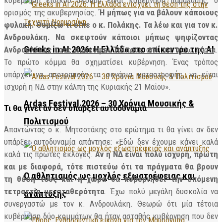
ορισμός της ακυβερνησίας.
Ή μήπως για να βάλουν κάποιους
φυλακή. Θυμίζω τι είπε ο κ. Πολάκης. Τα λέω και για τον κ.
Ανδρουλάκη. Να σκεφτούν κάποιοι μήπως ψηφίζοντας
Greeks in AI 2026: Η Ελλάδα στο επίκεντρο της AI
Ανδρουλάκης τους προκύψει Τσίπρας
από την πίσω πόρτα.
Το πρώτο κόμμα θα σχηματίσει κυβέρνηση. Ένας τρόπος
υπάρχει να αποτραπούν τα σενάρια καταστροφής, να είναι
ισχυρή η ΝΔ στην κάλπη της Κυριακής 21 Μαΐου».
Ardas Festival 2026 – 30 Χρόνια Μουσικής &
Τι θα γίνει αν δεν υπάρξει αυτοδυναμία
Πολιτισμού
Απαντώντας ο κ. Μητσοτάκης στο ερώτημα τι θα γίνει αν δεν
υπάρξει αυτοδυναμία απάντησε: «Εδώ δεν έχουμε κάνει καλά
καλά τις πρώτες εκλογές.
Αν η ΝΔ είναι πολύ ισχυρή, πρώτη
και με διαφορά, τότε πιστεύω ότι τα πράγματα θα βρουν
Ο αθλητισμός ως μοχλός εξωστρέφειας και
τη θέση τους και η χώρα θα κυβερνηθεί την επόμενη
τετραετία με σταθερότητα
. Έχω πολύ μεγάλη δυσκολία να
ανάπτυξης
συνεργαστώ με τον κ. Ανδρουλάκη. Θεωρώ ότι μία τέτοια
κυβέρνηση δύο κομμάτων θα ήταν ασταθής κυβέρνηση που δεν