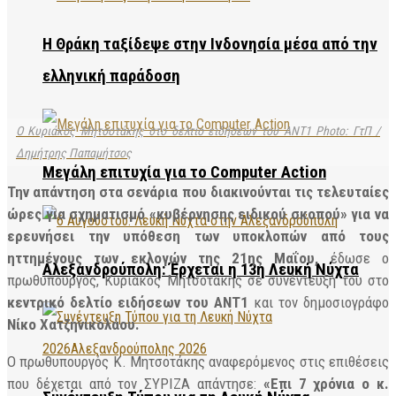
Η Θράκη ταξίδεψε στην Ινδονησία μέσα από την
ελληνική παράδοση
Ο Κυριάκος Μητσοτάκης στο δελτίο ειδήσεων του ANT1 Photo: ΓτΠ /
Δημήτρης Παπαμήτσος
Μεγάλη επιτυχία για το Computer Action
Την απάντηση στα σενάρια που διακινούνται τις τελευταίες
ώρες για σχηματισμό «κυβέρνησης ειδικού σκοπού» για να
ερευνήσει την υπόθεση των υποκλοπών από τους
ηττημένους των εκλογών της 21ης Μαΐου,
έδωσε ο
Αλεξανδρούπολη: Έρχεται η 13η Λευκή Νύχτα
πρωθυπουργός, Κυριάκος Μητσοτάκης σε συνέντευξή του στο
κεντρικό δελτίο ειδήσεων του ΑΝΤ1
και τον δημοσιογράφο
Νίκο Χατζηνικολάου.
Ο πρωθυπουργός Κ. Μητσοτάκης αναφερόμενος στις επιθέσεις
που δέχεται από τον ΣΥΡΙΖΑ απάντησε:
«Επι 7 χρόνια ο κ.