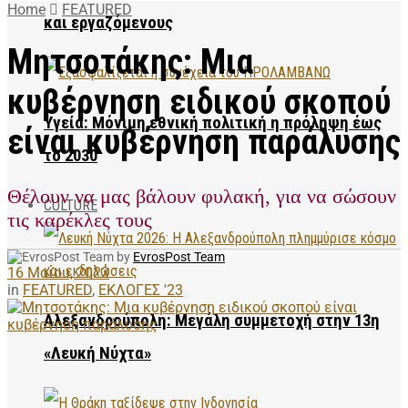
Home
FEATURED
και εργαζόμενους
Μητσοτάκης: Μια
κυβέρνηση ειδικού σκοπού
Υγεία: Μόνιμη εθνική πολιτική η πρόληψη έως
είναι κυβέρνηση παράλυσης
το 2030
Θέλουν να μας βάλουν φυλακή, για να σώσουν
CULTURE
τις καρέκλες τους
by
EvrosPost Team
16 Μαΐου, 2023
in
FEATURED
,
ΕΚΛΟΓΕΣ '23
Αλεξανδρούπολη: Μεγάλη συμμετοχή στην 13η
«Λευκή Νύχτα»