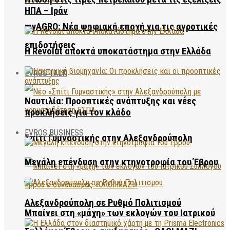
ΗΠΑ – Ιράν
myAGRO: Νέα ψηφιακή εποχή για τις αγροτικές
επιδοτήσεις
Η Revolut αποκτά υποκατάστημα στην Ελλάδα
EVROS TALK
Ναυτιλία: Προοπτικές ανάπτυξης και νέες
προκλήσεις για τον κλάδο
EVROS BUSINESS
Σπίτι Γυμναστικής στην Αλεξανδρούπολη
Μεγάλη επένδυση στην κτηνοτροφία του Έβρου
Αλεξανδρούπολη σε Ρυθμό Πολιτισμού
Μπαίνει στη «μάχη» των εκλογών του Ιατρικού