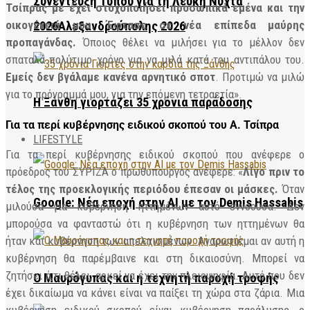
Συνέντευξη Τύπου για τη Λευκή Νύχτα
Τσίπρας με έχει στοχοποιήσει προσωπικά εμένα και την
οικογένειά μου. Έφτασε σε νέα επίπεδα μαύρης
2026Αλεξανδρούπολης 2026
προπαγάνδας.
Όποιος θέλει να μιλήσει για το μέλλον δεν
σπαταλά πολύτιμο χρόνο για να μιλά κατά του αντιπάλου του.
Εμείς δεν βγάλαμε κανένα αρνητικό σποτ
. Προτιμώ να μιλώ
για το πρόγραμμά μου, για την επόμενη τετραετία».
Η Ξάνθη γιορτάζει 35 χρόνια παράδοσης
Για τα περί κυβέρνησης ειδικού σκοπού του Α. Τσίπρα
LIFESTYLE
Για τα περί κυβέρνησης ειδικού σκοπού που ανέφερε ο
πρόεδρος του ΣΥΡΙΖΑ ο πρωθυπουργός ανέφερε: «
Λίγο πριν το
τέλος της προεκλογικής περιόδου έπεσαν οι μάσκες.
Όταν
Google: Νέα εποχή στην AI με τον Demis Hassabis
μιλούσα για κυβέρνηση ηττημένων αυτό εννοούσα. Δεν
μπορούσα να φανταστώ ότι η κυβέρνηση των ηττημένων θα
ήταν και κυβέρνηση των απελπισμένων. Αναρωτιέμαι αν αυτή η
κυβέρνηση θα παρέμβαινε και στη δικαιοσύνη. Μπορεί να
ζητήσει ό,τι θέλει, αρκεί να έχει την πλειοψηφία. Αυτό που δεν
Ο Μαυρόγυπας και η τεχνητή παροχή τροφής
έχει δικαίωμα να κάνει είναι να παίξει τη χώρα στα ζάρια. Μια
κυβέρνηση ειδικού σκοπού είναι κυβέρνηση παράλυσης, ο