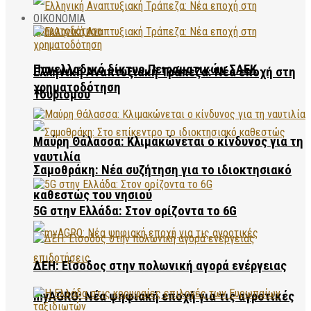
ΟΙΚΟΝΟΜΙΑ
Πανελλαδικό δίκτυο Πειραματικών ΣΑΕΚ
Ελληνική Αναπτυξιακή Τράπεζα: Νέα εποχή στη
χρηματοδότηση
Τουρισμού
Μαύρη Θάλασσα: Κλιμακώνεται ο κίνδυνος για τη
ναυτιλία
Σαμοθράκη: Νέα συζήτηση για το ιδιοκτησιακό
καθεστώς του νησιού
5G στην Ελλάδα: Στον ορίζοντα το 6G
ΔΕΗ: Είσοδος στην πολωνική αγορά ενέργειας
myAGRO: Νέα ψηφιακή εποχή για τις αγροτικές