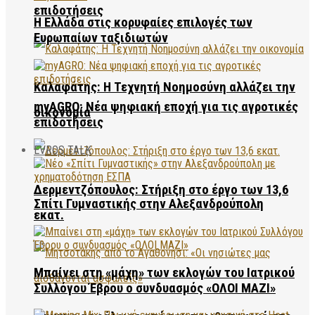
επιδοτήσεις
Η Ελλάδα στις κορυφαίες επιλογές των
Ευρωπαίων ταξιδιωτών
Καλαφάτης: Η Τεχνητή Νοημοσύνη αλλάζει την
myAGRO: Νέα ψηφιακή εποχή για τις αγροτικές
οικονομία
επιδοτήσεις
EVROS TALK
Δερμεντζόπουλος: Στήριξη στο έργο των 13,6
Σπίτι Γυμναστικής στην Αλεξανδρούπολη
εκατ.
Μπαίνει στη «μάχη» των εκλογών του Ιατρικού
Συλλόγου Έβρου ο συνδυασμός «ΟΛΟΙ ΜΑΖΙ»