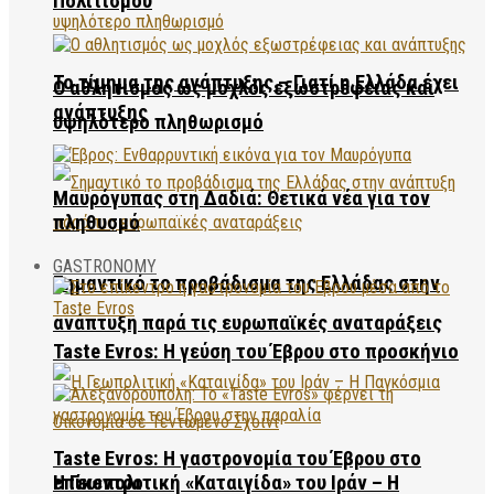
Πολιτισμού
Το τίμημα της ανάπτυξης – Γιατί η Ελλάδα έχει
Ο αθλητισμός ως μοχλός εξωστρέφειας και
ανάπτυξης
υψηλότερο πληθωρισμό
Μαυρόγυπας στη Δαδιά: Θετικά νέα για τον
πληθυσμό
GASTRONOMY
Σημαντικό το προβάδισμα της Ελλάδας στην
ανάπτυξη παρά τις ευρωπαϊκές αναταράξεις
Taste Evros: Η γεύση του Έβρου στο προσκήνιο
Taste Evros: Η γαστρονομία του Έβρου στο
Η Γεωπολιτική «Καταιγίδα» του Ιράν – Η
επίκεντρο