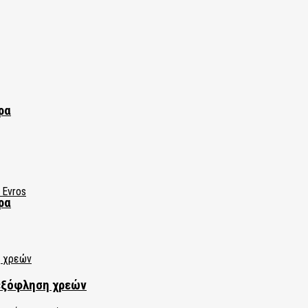
ρα
ρα
εξόφληση χρεών