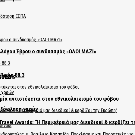
λλόγου Έβρου ο συνδυασμός «ΟΛΟΙ ΜΑΖΙ»
Radio 88.3
σχυσης
ία αντιστέκεται στον εθνικολαϊκισμό του φόβου
εξόφληση χρεών
Travel Awards: “Η Περιφέρειά μας διεκδικεί & κερδίζει 