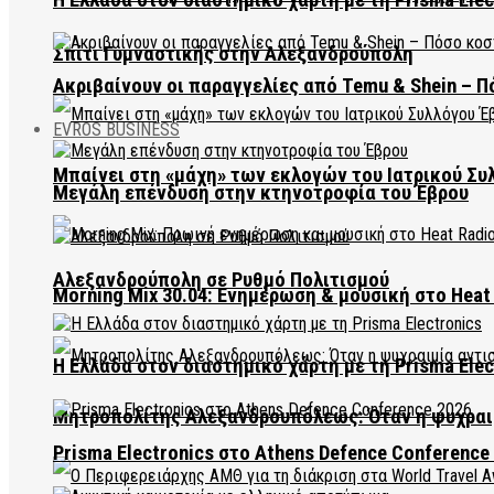
Σπίτι Γυμναστικής στην Αλεξανδρούπολη
Ακριβαίνουν οι παραγγελίες από Temu & Shein – Π
EVROS BUSINESS
Μπαίνει στη «μάχη» των εκλογών του Ιατρικού Συ
Μεγάλη επένδυση στην κτηνοτροφία του Έβρου
Αλεξανδρούπολη σε Ρυθμό Πολιτισμού
Morning Mix 30.04: Ενημέρωση & μουσική στο Heat 
Η Ελλάδα στον διαστημικό χάρτη με τη Prisma Elec
Μητροπολίτης Αλεξανδρουπόλεως: Όταν η ψυχραιμ
Prisma Electronics στο Athens Defence Conference