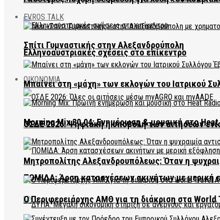
EVROS TALK
Σπίτι Γυμναστικής στην Αλεξανδρούπολη
Ελληνοαυστριακές σχέσεις στο επίκεντρο
ΟΙΚΟΝΟΜΙΑ
Μπαίνει στη «μάχη» των εκλογών του Ιατρικού Συ
Morning Mix 30.04: Ενημέρωση & μουσική στο Heat 
ΟΣΔΕ 2026: Ψηφιακή η υποβολή των αιτήσεων ενί
Μητροπολίτης Αλεξανδρουπόλεως: Όταν η ψυχραιμ
ΠΟΜΙΔΑ: Άρση κατασχέσεων ακινήτων με μερική 
Ο Περιφερειάρχης ΑΜΘ για τη διάκριση στα World 