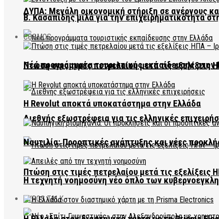
ΔΥΠΑ: Μεγάλη οικονομική στήριξη σε ανέργους κ
Β. Κασαπίδης μιλά για την επιχειρηματικότητα σ
COSMOS
Νέα προγράμματα τουριστικής εκπαίδευσης στην 
Πτώση στις τιμές πετρελαίου μετά τις εξελίξεις Η
Η Revolut αποκτά υποκατάστημα στην Ελλάδα
Διεθνής εξωστρέφεια για τις ελληνικές επιχειρήσ
Ναυτιλία: Προοπτικές ανάπτυξης και νέες προκλή
Πτώση στις τιμές πετρελαίου μετά τις εξελίξεις Η
Η τεχνητή νοημοσύνη νέο όπλο των κυβερνοεγκλ
EVROS TALK
Η Ελλάδα στον διαστημικό χάρτη με τη Prisma Elec