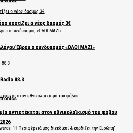
όσο κοστίζει ο νέος δασμός 3€
λλόγου Έβρου ο συνδυασμός «ΟΛΟΙ ΜΑΖΙ»
Radio 88.3
tronics
ία αντιστέκεται στον εθνικολαϊκισμό του φόβου
 2026