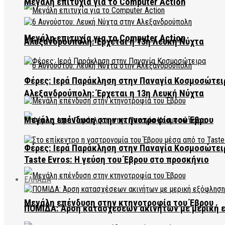
Μεγάλη επιτυχία για το Computer Action
Μεγάλη επιτυχία για το Computer Action
Αλεξανδρούπολη: Έρχεται η 13η Λευκή Νύχτα
Φέρες: Ιερά Παράκληση στην Παναγία Κοσμοσώτει
Αλεξανδρούπολη: Έρχεται η 13η Λευκή Νύχτα
Μεγάλη επένδυση στην κτηνοτροφία του Έβρου
Φέρες: Ιερά Παράκληση στην Παναγία Κοσμοσώτει
Taste Evros: Η γεύση του Έβρου στο προσκήνιο
ΕΛΛΑΔΑ
Μεγάλη επένδυση στην κτηνοτροφία του Έβρου
ΠΟΜΙΔΑ: Άρση κατασχέσεων ακινήτων με μερική 