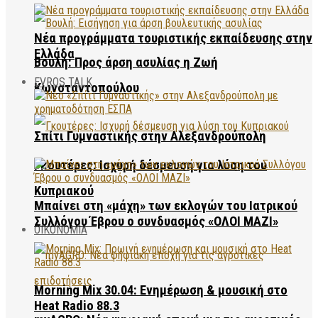
Νέα προγράμματα τουριστικής εκπαίδευσης στην
Ελλάδα
Βουλή: Προς άρση ασυλίας η Ζωή
EVROS TALK
Κωνσταντοπούλου
Σπίτι Γυμναστικής στην Αλεξανδρούπολη
Γκουτέρες: Ισχυρή δέσμευση για λύση του
Κυπριακού
Μπαίνει στη «μάχη» των εκλογών του Ιατρικού
Συλλόγου Έβρου ο συνδυασμός «ΟΛΟΙ ΜΑΖΙ»
ΟΙΚΟΝΟΜΙΑ
Morning Mix 30.04: Ενημέρωση & μουσική στο
Heat Radio 88.3