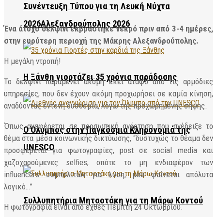
Συνέντευξη Τύπου για τη Λευκή Νύχτα
2026Αλεξανδρούπολης 2026
Ένα άτυχο δελφίνι εκβράστηκε νεκρό πριν από 3-4 ημέρες,
στην ευρύτερη περιοχή της Μάκρης Αλεξανδρούπολης.
Η μεγάλη ντροπή!
Η Ξάνθη γιορτάζει 35 χρόνια παράδοσης
Το δελφίνι παραμένει ακόμη εκεί άταφο από τις αρμόδιες
υπηρεσίες, που δεν έχουν ακόμη προχωρήσει σε καμία κίνηση,
αναδύοντας έντονη δυσοσμία, λόγω της προχωρημένης σήψης.
Όπως αναφέρεται σε προσωπική ανάρτηση που ανέδειξε το
Ο Όλυμπος στην Παγκόσμια Κληρονομιά της
θέμα στα μέσα κοινωνικής δικτύωσης, “δυστυχώς το θέαμα δεν
UNESCO
προσφέρεται για φωτογραφίες, post σε social media και
χαζοχαρούμενες selfies, οπότε το μη ενδιαφέρον των
influencers συμπολιτών για λύση, μου φαίνεται απόλυτα
λογικό…”
Συλλυπητήρια Μητσοτάκη για τη Μάρω Κοντού
Η φωτογραφία είναι από εχθές Πέμπτη 24 Οκτωβρίου.