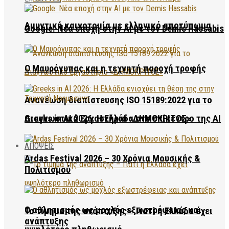
Αμυντική καινοτομία με ελληνικό αποτύπωμα
Google: Νέα εποχή στην AI με τον Demis Hassabis
Ο Μαυρόγυπας και η τεχνητή παροχή τροφής
Ανανέωση διαπίστευσης ISO 15189:2022 για το
Διαγνωστικό Εργαστήριο «ΔΗΜΟΚΡΙΤΟΣ»
Greeks in AI 2026: Η Ελλάδα στο επίκεντρο της AI
ΑΠΟΨΕΙΣ
Ardas Festival 2026 – 30 Χρόνια Μουσικής &
Πολιτισμού
Ο αθλητισμός ως μοχλός εξωστρέφειας και
Το τίμημα της ανάπτυξης – Γιατί η Ελλάδα έχει
ανάπτυξης