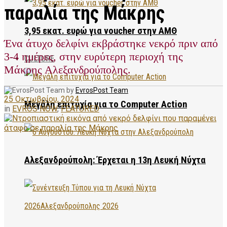
παραλία της Μάκρης
3,95 εκατ. ευρώ για voucher στην ΑΜΘ
Ένα άτυχο δελφίνι εκβράστηκε νεκρό πριν από
3-4 ημέρες, στην ευρύτερη περιοχή της
CULTURE
Μάκρης Αλεξανδρούπολης.
by
EvrosPost Team
25 Οκτωβρίου, 2024
Μεγάλη επιτυχία για το Computer Action
in
EVROS NOW
,
FEATURED
Αλεξανδρούπολη: Έρχεται η 13η Λευκή Νύχτα