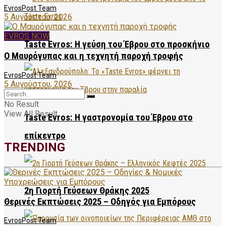
EvrosPost Team
5 Αυγούστου, 2026
EVROS NOW
Taste Evros: Η γεύση του Έβρου στο προσκήνιο
Ο Μαυρόγυπας και η τεχνητή παροχή τροφής
EvrosPost Team
5 Αυγούστου, 2026
No Result
View All Result
Taste Evros: Η γαστρονομία του Έβρου στο
επίκεντρο
TRENDING
2η Γιορτή Γεύσεων Θράκης 2025
Θερινές Εκπτώσεις 2025 – Οδηγός για Εμπόρους
EvrosPost Team