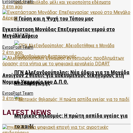
EvrosPost Team
3 έτη ago
Η Γεύση και η Ψυχή του Τόπου μας
Εγκατάσταση Μονάδας Επεξεργασίας νερού στο
HEALTH
Μεγάλο Δέρειο
EvrosPost Team
2 έτη ago
ΠΓΝ Αλεξανδρούπολης: Νέα άδεια για τη Μονάδα
Ανοίγουν 2 θέσεις για ασκούμενους δικηγόρους στη
Νομική Υπηρεσία του Δ.Π.Θ.
Αναπαραγωγής
EvrosPost Team
3 έτη ago
LATEST NEWS
Μητρικός θηλασμός: Η πρώτη ασπίδα υγείας για
το παιδί