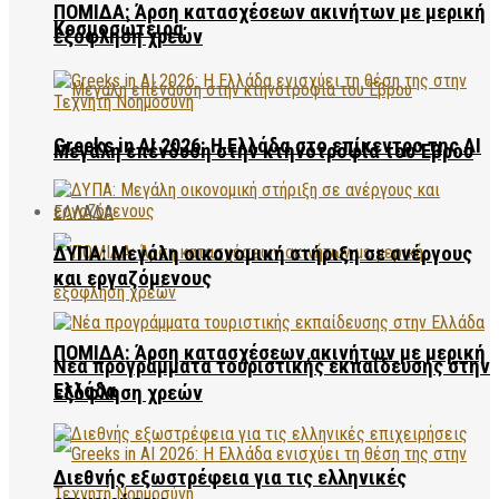
ΠΟΜΙΔΑ: Άρση κατασχέσεων ακινήτων με μερική
Κοσμοσώτειρα
εξόφληση χρεών
Greeks in AI 2026: Η Ελλάδα στο επίκεντρο της AI
Μεγάλη επένδυση στην κτηνοτροφία του Έβρου
ΕΛΛΑΔΑ
ΔΥΠΑ: Μεγάλη οικονομική στήριξη σε ανέργους
και εργαζόμενους
ΠΟΜΙΔΑ: Άρση κατασχέσεων ακινήτων με μερική
Νέα προγράμματα τουριστικής εκπαίδευσης στην
Ελλάδα
εξόφληση χρεών
Διεθνής εξωστρέφεια για τις ελληνικές