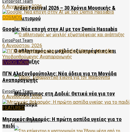
EvrosPost Team
6 Αυγούστου, 2026
Ardas Festival 2026 – 30 Χρόνια Μουσικής &
COSMOS
Πολιτισμού
Google: Νέα εποχή στην AI με τον Demis Hassabis
EvrosPost Team
6 Αυγούστου, 2026
Ο αθλητισμός ως μοχλός εξωστρέφειας και
ανάπτυξης
EVROS NOW
ΠΓΝ Αλεξανδρούπολης: Νέα άδεια για τη Μονάδα
Αναπαραγωγής
EvrosPost Team
Μαυρόγυπας στη Δαδιά: Θετικά νέα για τον
6 Αυγούστου, 2026
πληθυσμό
FEATURED
Μητρικός θηλασμός: Η πρώτη ασπίδα υγείας για το
GASTRONOMY
παιδί