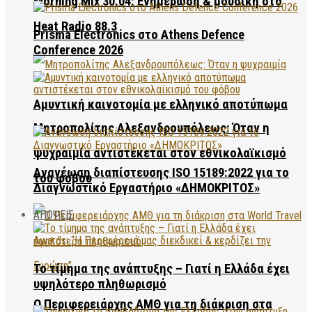
Morning Mix 30.04: Ενημέρωση & μουσική στο
Heat Radio 88.3
Prisma Electronics στο Athens Defence
Conference 2026
Αμυντική καινοτομία με ελληνικό αποτύπωμα
Μητροπολίτης Αλεξανδρουπόλεως: Όταν η
ψυχραιμία αντιστέκεται στον εθνικολαϊκισμό
Ανανέωση διαπίστευσης ISO 15189:2022 για το
του φόβου
Διαγνωστικό Εργαστήριο «ΔΗΜΟΚΡΙΤΟΣ»
ΑΠΟΨΕΙΣ
Το τίμημα της ανάπτυξης – Γιατί η Ελλάδα έχει
υψηλότερο πληθωρισμό
Ο Περιφερειάρχης ΑΜΘ για τη διάκριση στα