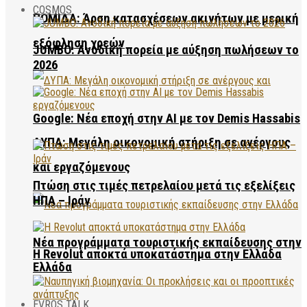
COSMOS
ΠΟΜΙΔΑ: Άρση κατασχέσεων ακινήτων με μερική
εξόφληση χρεών
JUMBO: Ανοδική πορεία με αύξηση πωλήσεων το
2026
Google: Νέα εποχή στην AI με τον Demis Hassabis
ΔΥΠΑ: Μεγάλη οικονομική στήριξη σε ανέργους
και εργαζόμενους
Πτώση στις τιμές πετρελαίου μετά τις εξελίξεις
ΗΠΑ – Ιράν
Νέα προγράμματα τουριστικής εκπαίδευσης στην
Η Revolut αποκτά υποκατάστημα στην Ελλάδα
Ελλάδα
EVROS TALK