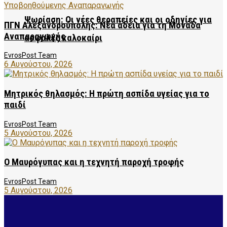
Ψωρίαση: Οι νέες θεραπείες και οι οδηγίες για
ΠΓΝ Αλεξανδρούπολης: Νέα άδεια για τη Μονάδα
Αναπαραγωγής
ασφαλές καλοκαίρι
EvrosPost Team
6 Αυγούστου, 2026
Μητρικός θηλασμός: Η πρώτη ασπίδα υγείας για το
παιδί
EvrosPost Team
5 Αυγούστου, 2026
Ο Μαυρόγυπας και η τεχνητή παροχή τροφής
EvrosPost Team
5 Αυγούστου, 2026