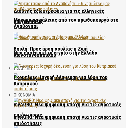
Διεθνής εξωστρέφεια για τις ελληνικές
Μήνυμα ασφάλειας από τον πρωθυπουργό στο
επιχειρήσεις
Αγαθονήσι
Βουλή: Προς άρση ασυλίας η Ζωή
Νέα εποχή για τα crypto στην Ελλάδα
Κωνσταντοπούλου
ΠΟΛΙΤΙΚΗ
Γκουτέρες: Ισχυρή δέσμευση για λύση του
Κυπριακού
ΟΙΚΟΝΟΜΙΑ
myAGRO: Νέα ψηφιακή εποχή για τις αγροτικές
επιδοτήσεις
myAGRO: Νέα ψηφιακή εποχή για τις αγροτικές
επιδοτήσεις