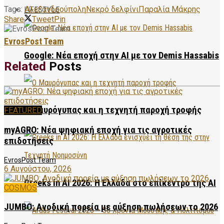
Tags:
Αλεξανδρούπολη
Νεκρό δελφίνι
Παραλία Μάκρης
LIFESTYLE
Share
Tweet
Pin
EvrosPost Team
Google: Νέα εποχή στην AI με τον Demis Hassabis
Related
Posts
Ο Μαυρόγυπας και η τεχνητή παροχή τροφής
FEATURED
myAGRO: Νέα ψηφιακή εποχή για τις αγροτικές
επιδοτήσεις
EvrosPost Team
6 Αυγούστου, 2026
Greeks in AI 2026: Η Ελλάδα στο επίκεντρο της AI
COSMOS
JUMBO: Ανοδική πορεία με αύξηση πωλήσεων το 2026