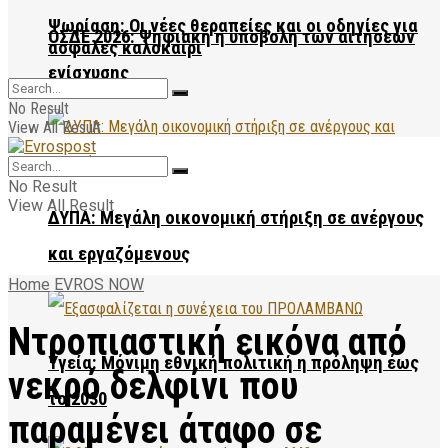
Ψωρίαση: Οι νέες θεραπείες και οι οδηγίες για
ΟΣΔΕ 2026: Ψηφιακή η υποβολή των αιτήσεων
ασφαλές καλοκαίρι
ενίσχυσης
No Result
View All Result
No Result
View All Result
ΔΥΠΑ: Μεγάλη οικονομική στήριξη σε ανέργους
και εργαζόμενους
Home
EVROS NOW
Ντροπιαστική εικόνα από
Υγεία: Μόνιμη εθνική πολιτική η πρόληψη έως
νεκρό δελφίνι που
το 2030
παραμένει άταφο σε