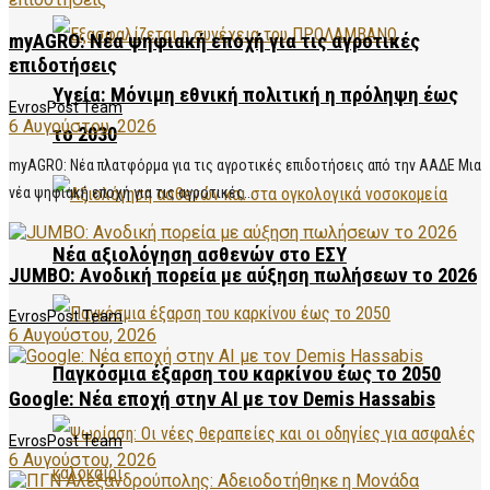
myAGRO: Νέα ψηφιακή εποχή για τις αγροτικές
επιδοτήσεις
Υγεία: Μόνιμη εθνική πολιτική η πρόληψη έως
EvrosPost Team
6 Αυγούστου, 2026
το 2030
myAGRO: Νέα πλατφόρμα για τις αγροτικές επιδοτήσεις από την ΑΑΔΕ Μια
νέα ψηφιακή εποχή για τις αγροτικές...
Νέα αξιολόγηση ασθενών στο ΕΣΥ
JUMBO: Ανοδική πορεία με αύξηση πωλήσεων το 2026
EvrosPost Team
6 Αυγούστου, 2026
Παγκόσμια έξαρση του καρκίνου έως το 2050
Google: Νέα εποχή στην AI με τον Demis Hassabis
EvrosPost Team
6 Αυγούστου, 2026