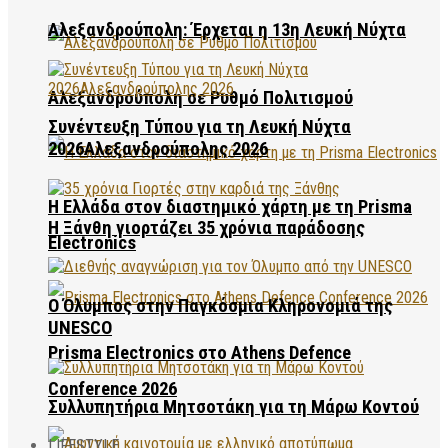
Αλεξανδρούπολη: Έρχεται η 13η Λευκή Νύχτα
Αλεξανδρούπολη σε Ρυθμό Πολιτισμού
Συνέντευξη Τύπου για τη Λευκή Νύχτα
2026Αλεξανδρούπολης 2026
Η Ελλάδα στον διαστημικό χάρτη με τη Prisma
Η Ξάνθη γιορτάζει 35 χρόνια παράδοσης
Electronics
Ο Όλυμπος στην Παγκόσμια Κληρονομιά της
UNESCO
Prisma Electronics στο Athens Defence
Conference 2026
Συλλυπητήρια Μητσοτάκη για τη Μάρω Κοντού
LIFESTYLE