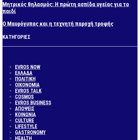
Μητρικός θηλασμός: Η πρώτη ασπίδα υγείας για το
παιδί
Ο Μαυρόγυπας και η τεχνητή παροχή τροφής
ΚΑΤΗΓΟΡΙΕΣ
EVROS NOW
ΕΛΛΑΔΑ
ΠΟΛΙΤΙΚΗ
ΟΙΚΟΝΟΜΙΑ
EVROS TALK
COSMOS
EVROS BUSINESS
ΑΠΟΨΕΙΣ
ΚΟΙΝΩΝΙΑ
CULTURE
LIFESTYLE
GASTRONOMY
HEALTH