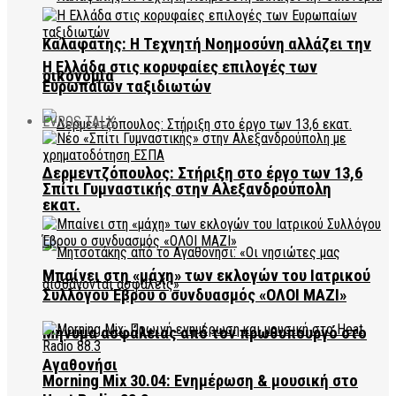
Καλαφάτης: Η Τεχνητή Νοημοσύνη αλλάζει την
Η Ελλάδα στις κορυφαίες επιλογές των
οικονομία
Ευρωπαίων ταξιδιωτών
EVROS TALK
Δερμεντζόπουλος: Στήριξη στο έργο των 13,6
Σπίτι Γυμναστικής στην Αλεξανδρούπολη
εκατ.
Μπαίνει στη «μάχη» των εκλογών του Ιατρικού
Συλλόγου Έβρου ο συνδυασμός «ΟΛΟΙ ΜΑΖΙ»
Μήνυμα ασφάλειας από τον πρωθυπουργό στο
Αγαθονήσι
Morning Mix 30.04: Ενημέρωση & μουσική στο