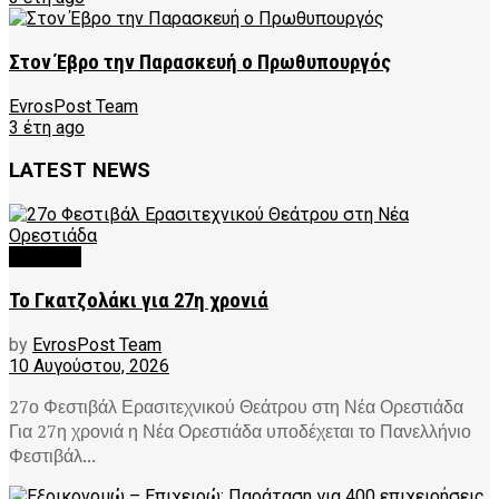
Στον Έβρο την Παρασκευή ο Πρωθυπουργός
EvrosPost Team
3 έτη ago
LATEST NEWS
CULTURE
Το Γκατζολάκι για 27η χρονιά
by
EvrosPost Team
10 Αυγούστου, 2026
27ο Φεστιβάλ Ερασιτεχνικού Θεάτρου στη Νέα Ορεστιάδα
Για 27η χρονιά η Νέα Ορεστιάδα υποδέχεται το Πανελλήνιο
Φεστιβάλ...