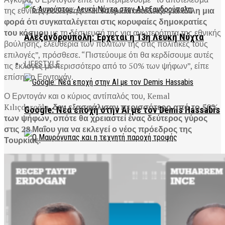
της εθνικής βούλησης”. “
Η Τουρκία απέδειξε για άλλη μια
φορά ότι συγκαταλέγεται στις κορυφαίες δημοκρατίες
του κόσμου
με τη δέσμευσή της για ανωτερότητα της εθνικής
Αλεξανδρούπολη: Έρχεται η 13η Λευκή Νύχτα
βούλησης, ελευθερία των πολιτών της στις πολιτικές τους
επιλογές”, πρόσθεσε. “Πιστεύουμε ότι θα κερδίσουμε αυτές
LIFESTYLE
τις εκλογές με περισσότερο από το 50% των ψήφων”, είπε
επίσης ο Ερντογάν.
Ο Ερντογάν και ο κύριος αντίπαλός του, Kemal
Kılıçdaroğlu,
δεν εξασφάλισαν περισσότερο από το 50%
Google: Νέα εποχή στην AI με τον Demis Hassabis
των ψήφων, οπότε θα χρειαστεί ένας δεύτερος γύρος
στις 28 Μαΐου για να εκλεγεί ο νέος πρόεδρος της
Τουρκίας.
Ο Μαυρόγυπας και η τεχνητή παροχή τροφής