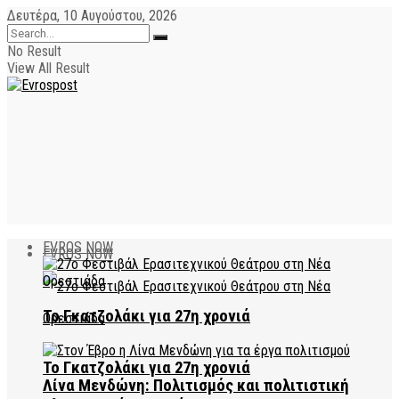
Δευτέρα, 10 Αυγούστου, 2026
No Result
View All Result
EVROS NOW
EVROS NOW
Το Γκατζολάκι για 27η χρονιά
Το Γκατζολάκι για 27η χρονιά
Λίνα Μενδώνη: Πολιτισμός και πολιτιστική