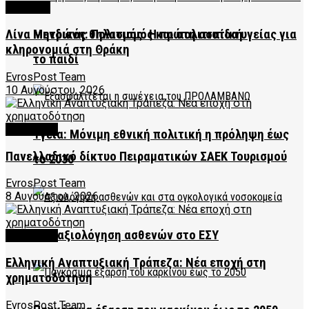
CULTURE
Μητρικός θηλασμός: Η πρώτη ασπίδα υγείας για
Λίνα Μενδώνη: Πολιτισμός και πολιτιστική
κληρονομιά στη Θράκη
το παιδί
EvrosPost Team
10 Αυγούστου, 2026
FEATURED
Υγεία: Μόνιμη εθνική πολιτική η πρόληψη έως
Πανελλαδικό δίκτυο Πειραματικών ΣΑΕΚ Τουρισμού
το 2030
EvrosPost Team
8 Αυγούστου, 2026
Νέα αξιολόγηση ασθενών στο ΕΣΥ
FEATURED
Ελληνική Αναπτυξιακή Τράπεζα: Νέα εποχή στη
χρηματοδότηση
EvrosPost Team