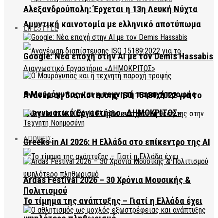
Αλεξανδρούπολη: Έρχεται η 13η Λευκή Νύχτα
Αμυντική καινοτομία με ελληνικό αποτύπωμα
LIFESTYLE
Google: Νέα εποχή στην AI με τον Demis Hassabis
Ο Μαυρόγυπας και η τεχνητή παροχή τροφής
Ανανέωση διαπίστευσης ISO 15189:2022 για το
Διαγνωστικό Εργαστήριο «ΔΗΜΟΚΡΙΤΟΣ»
ΑΠΟΨΕΙΣ
Greeks in AI 2026: Η Ελλάδα στο επίκεντρο της AI
Ardas Festival 2026 – 30 Χρόνια Μουσικής &
Πολιτισμού
Το τίμημα της ανάπτυξης – Γιατί η Ελλάδα έχει