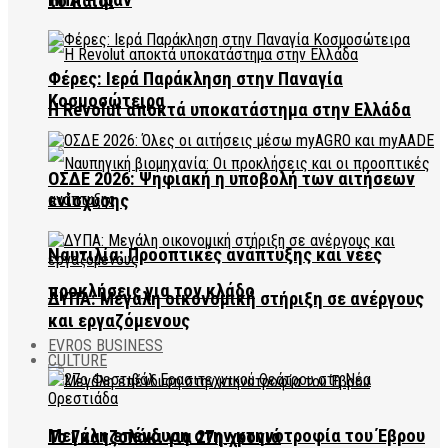
ΗΠΑ – Ιράν
το παιδί
Φέρες: Ιερά Παράκληση στην Παναγία
Κοσμοσώτειρα
Η Revolut αποκτά υποκατάστημα στην Ελλάδα
ΟΣΔΕ 2026: Ψηφιακή η υποβολή των αιτήσεων
ενίσχυσης
Ναυτιλία: Προοπτικές ανάπτυξης και νέες
προκλήσεις για τον κλάδο
ΔΥΠΑ: Μεγάλη οικονομική στήριξη σε ανέργους
και εργαζόμενους
EVROS BUSINESS
CULTURE
Μεγάλη επένδυση στην κτηνοτροφία του Έβρου
Το Γκατζολάκι για 27η χρονιά