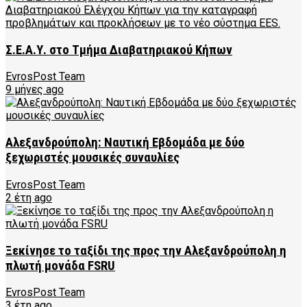
Σ.Ε.Α.Υ. στο Τμήμα Διαβατηριακού Κήπων
EvrosPost Team
9 μήνες ago
Αλεξανδρούπολη: Ναυτική Εβδομάδα με δύο
ξεχωριστές μουσικές συναυλίες
EvrosPost Team
2 έτη ago
Ξεκίνησε το ταξίδι της προς την Αλεξανδρούπολη η
πλωτή μονάδα FSRU
EvrosPost Team
3 έτη ago