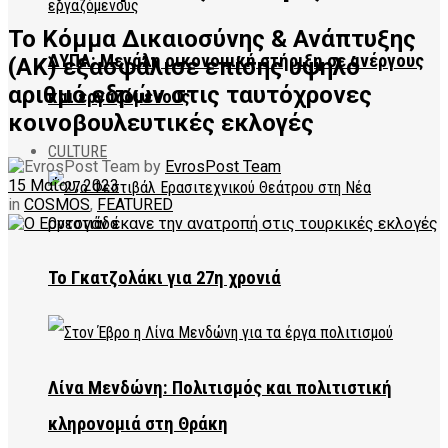
Το Κόμμα Δικαιοσύνης & Ανάπτυξης
ΔΥΠΑ: Μεγάλη οικονομική στήριξη σε ανέργους
(ΑΚ) εξασφάλισε επίσης υψηλό
αριθμό εδρών στις ταυτόχρονες
και εργαζόμενους
κοινοβουλευτικές εκλογές
CULTURE
by
EvrosPost Team
15 Μαΐου, 2023
in
COSMOS
,
FEATURED
Το Γκατζολάκι για 27η χρονιά
Λίνα Μενδώνη: Πολιτισμός και πολιτιστική
κληρονομιά στη Θράκη