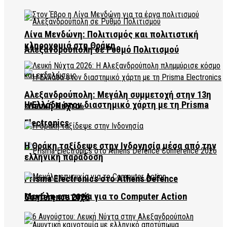
Λίνα Μενδώνη: Πολιτισμός και πολιτιστική
κληρονομιά στη Θράκη
Αλεξανδρούπολη σε Ρυθμό Πολιτισμού
Αλεξανδρούπολη: Μεγάλη συμμετοχή στην 13η
Η Ελλάδα στον διαστημικό χάρτη με τη Prisma
«Λευκή Νύχτα»
Electronics
Η Θράκη ταξίδεψε στην Ινδονησία μέσα από την
ελληνική παράδοση
Prisma Electronics στο Athens Defence
Μεγάλη επιτυχία για το Computer Action
Conference 2026