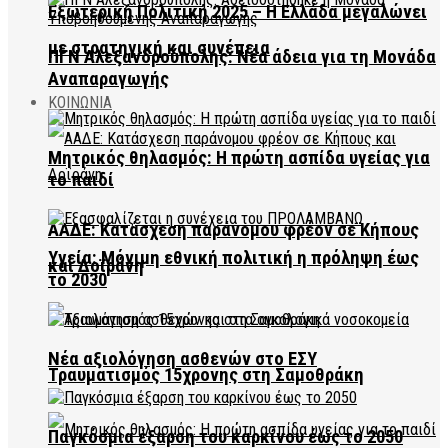
Εξωτερική Πολιτική 2025 – Η Ελλάδα μεγαλώνει
με στρατηγική και συνέπεια
ΠΓΝ Αλεξανδρούπολης: Νέα άδεια για τη Μονάδα
Αναπαραγωγής
ΚΟΙΝΩΝΙΑ
Μητρικός θηλασμός: Η πρώτη ασπίδα υγείας για
το παιδί
ΑΑΔΕ: Κατάσχεση παράνομου φρέον σε Κήπους
Υγεία: Μόνιμη εθνική πολιτική η πρόληψη έως
και Δοϊράνη
το 2030
Νέα αξιολόγηση ασθενών στο ΕΣΥ
Τραυματισμός 15χρονης στη Σαμοθράκη
Παγκόσμια έξαρση του καρκίνου έως το 2050