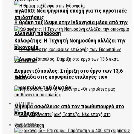
myAGRO: Νέα ψηφιακή εποχή για τις αγροτικές
επιδοτήσεις
Η Θράκη ταξίδεψε στην Ινδονησία μέσα από την
ελληνική παράδοση
Καλαφάτης: Η Τεχνητή Νοημοσύνη αλλάζει την
οικονομία
Δερμεντζόπουλος: Στήριξη στο έργο των 13,6
Η Ελλάδα στις κορυφαίες επιλογές των
εκατ.
Ευρωπαίων ταξιδιωτών
ΠΟΛΙΤΙΚΗ
Μήνυμα ασφάλειας από τον πρωθυπουργό στο
Αγαθονήσι
ΟΙΚΟΝΟΜΙΑ