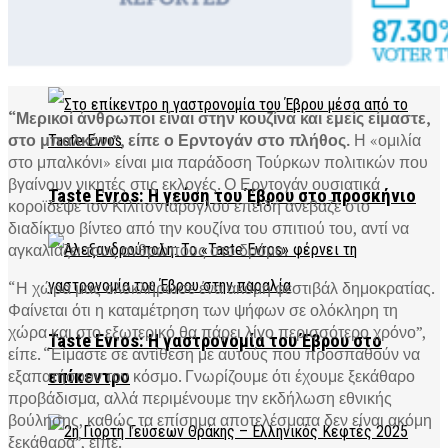
πληθυσμό
GASTRONOMY
“Μερικοί άνθρωποι είναι στην κουζίνα και εμείς είμαστε,
στο μπαλκόνι”, είπε ο Ερντογάν στο πλήθος.
Η «ομιλία
στο μπαλκόνι» είναι μια παράδοση Τούρκων πολιτικών που
βγαίνουν νικητές στις εκλογές. Ο Ερντογάν ουσιατικά
Taste Evros: Η γεύση του Έβρου στο προσκήνιο
κοροϊδέψε τον Κιλιτσντάρογλου επειδή ανέβαζε στο
διαδίκτυο βίντεο από την κουζίνα του σπιτιού του, αντί να
αγκαλιάζει τους ανθρώπους στο δρόμο.
“Η χώρα μας ολοκλήρωσε ένα ακόμη φεστιβάλ δημοκρατίας.
Φαίνεται ότι η καταμέτρηση των ψήφων σε ολόκληρη τη
χώρα και στο εξωτερικό θα πάρει λίγο περισσότερο χρόνο”,
Taste Evros: Η γαστρονομία του Έβρου στο
είπε. “Είμαστε σε αντίθεση με αυτούς που προσπαθούν να
εξαπατήσουν τον κόσμο. Γνωρίζουμε ότι έχουμε ξεκάθαρο
επίκεντρο
προβάδισμα, αλλά περιμένουμε την εκδήλωση εθνικής
βούλησης, καθώς τα επίσημα αποτελέσματα δεν είναι ακόμη
ξεκάθαρα”, είπε.