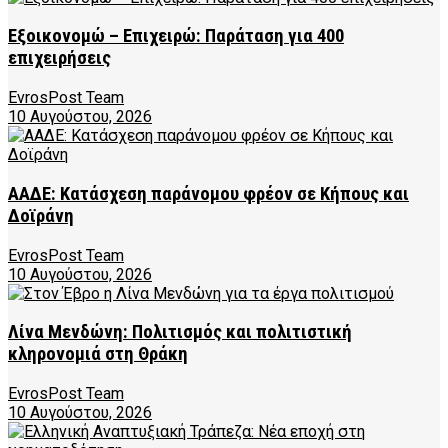
Εξοικονομώ – Επιχειρώ: Παράταση για 400
επιχειρήσεις
EvrosPost Team
10 Αυγούστου, 2026
ΑΑΔΕ: Κατάσχεση παράνομου φρέον σε Κήπους και
Δοϊράνη
EvrosPost Team
10 Αυγούστου, 2026
Λίνα Μενδώνη: Πολιτισμός και πολιτιστική
κληρονομιά στη Θράκη
EvrosPost Team
10 Αυγούστου, 2026