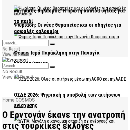
Μητρικός θηλασμός: Η πρώτη ασπίδα υγείας για
το παιδί
Ψωρίαση: Οι νέες θεραπείες και οι οδηγίες για
ασφαλές καλοκαίρι
No Result
Φέρες: Ιερά Παράκληση στην Παναγία
View All Result
Κοσμοσώτειρα
No Result
View All Result
ΟΣΔΕ 2026: Ψηφιακή η υποβολή των αιτήσεων
Home
COSMOS
ενίσχυσης
Ο Ερντογάν έκανε την ανατροπή
στις τουρκικές εκλογές