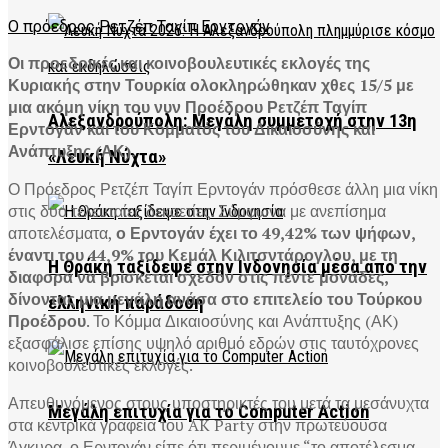
Ο πρόεδρος Ρετζέπ Ταγίπ Ερντογάν
Οι προεδρικές και κοινοβουλευτικές εκλογές της
Κυριακής στην Τουρκία ολοκληρώθηκαν χθες 15/5 με
μια ακόμη νίκη του νυν Προέδρου Ρετζέπ Ταγίπ
Αλεξανδρούπολη: Μεγάλη συμμετοχή στην 13η
Ερντογάν και του Κόμματός του Δικαιοσύνης και
Ανάπτυξης (ΑΚ).
«Λευκή Νύχτα»
Ο Πρόεδρος Ρετζέπ Ταγίπ Ερντογάν πρόσθεσε άλλη μια νίκη
στις δύο τελευταίες δεκαετίες. Σύμφωνα με ανεπίσημα
αποτελέσματα,
ο Ερντογάν έχει το 49,42% των ψήφων,
έναντι του 44,9% του Κεμάλ Κιλιτσντάρογλου, με τη
Η Θράκη ταξίδεψε στην Ινδονησία μέσα από την
διαφορά να βρίσκεται σχεδόν στις πέντε μονάδες,
δίνοντας μια μεγάλη ανάσα στο επιτελείο του Τούρκου
ελληνική παράδοση
Προέδρου
. Το Κόμμα Δικαιοσύνης και Ανάπτυξης (ΑΚ)
εξασφάλισε επίσης υψηλό αριθμό εδρών στις ταυτόχρονες
κοινοβουλευτικές εκλογές.
Απευθυνόμενος στους υποστηρικτές του μετά τα μεσάνυχτα
Μεγάλη επιτυχία για το Computer Action
στα κεντρικά γραφεία του AK Party στην πρωτεύουσα
Άγκυρα, ο Ερντογάν είπε ότι περιμένουμε “το αποτέλεσμα