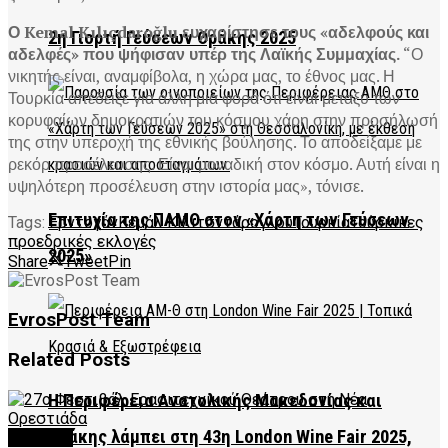
Ο Kemal Kılıçdaroğlu ευχαρίστησε τους «αδελφούς και
2η Γιορτή Γεύσεων Θράκης 2025
αδελφές» που ψήφισαν υπέρ της Λαϊκής Συμμαχίας.
“Ο
νικητής είναι, αναμφίβολα, η χώρα μας, το έθνος μας. Η
Τουρκία απέδειξε για άλλη μια φορά ότι είναι μεταξύ των
κορυφαίων δημοκρατιών του κόσμου χάρη στην προσήλωσή
της στην υπεροχή της εθνικής βούλησης. Το αποδείξαμε με
ρεκόρ προσέλευσης. Είναι μοναδική στον κόσμο. Αυτή είναι η
υψηλότερη προσέλευση στην ιστορία μας», τόνισε.
Επιτυχία της ΠΑΜΘ στον «Χάρτη των Γεύσεων
Tags:
Ερντογάν
Κεμάλ Κιλιτσντάρογλου
Τουρκία
Τούρκικες
προεδρικές εκλογές
2025»
Share
Tweet
Pin
EvrosPost Team
Related
Posts
Η Περιφέρεια Ανατολικής Μακεδονίας και
Θράκης λάμπει στη 43η London Wine Fair 2025,
CULTURE