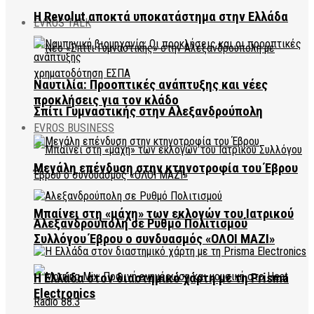
Η Revolut αποκτά υποκατάστημα στην Ελλάδα
EVROS TALK
Ναυτιλία: Προοπτικές ανάπτυξης και νέες
προκλήσεις για τον κλάδο
Σπίτι Γυμναστικής στην Αλεξανδρούπολη
EVROS BUSINESS
Μεγάλη επένδυση στην κτηνοτροφία του Έβρου
Μπαίνει στη «μάχη» των εκλογών του Ιατρικού
Αλεξανδρούπολη σε Ρυθμό Πολιτισμού
Συλλόγου Έβρου ο συνδυασμός «ΟΛΟΙ ΜΑΖΙ»
Η Ελλάδα στον διαστημικό χάρτη με τη Prisma
Electronics