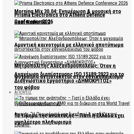
Morning Mix 30.04: Ενημέρωση & μουσική στο
Prisma Electronics στο Athens Defence
Conference 2026
Heat Radio 88.3
Αμυντική καινοτομία με ελληνικό αποτύπωμα
Μητροπολίτης Αλεξανδρουπόλεως: Όταν η
Ανανέωση διαπίστευσης ISO 15189:2022 για το
ψυχραιμία αντιστέκεται στον εθνικολαϊκισμό
Διαγνωστικό Εργαστήριο «ΔΗΜΟΚΡΙΤΟΣ»
του φόβου
ΑΠΟΨΕΙΣ
Το τίμημα της ανάπτυξης – Γιατί η Ελλάδα έχει
υψηλότερο πληθωρισμό