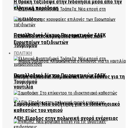
Η Θράκη ταξίδεψε στην Ινδονησία μέσα από την
ελληνική παράδοση
Πανελλαδικό δίκτυο Πειραματικών ΣΑΕΚ
Η Ελλάδα στις κορυφαίες επιλογές των
Ευρωπαίων ταξιδιωτών
Τουρισμού
ΠΟΛΙΤΙΚΗ
Πανελλαδικό δίκτυο Πειραματικών ΣΑΕΚ
Μαύρη Θάλασσα: Κλιμακώνεται ο κίνδυνος για τη
Τουρισμού
ναυτιλία
Σαμοθράκη: Νέα συζήτηση για το ιδιοκτησιακό
καθεστώς του νησιού
ΔΕΗ: Είσοδος στην πολωνική αγορά ενέργειας