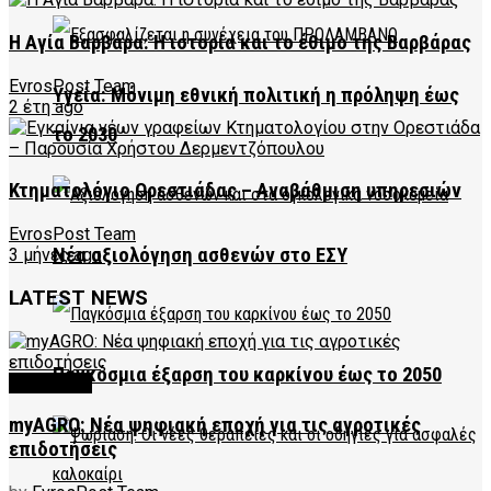
Η Αγία Βαρβάρα: Η ιστορία και το έθιμο της Βαρβάρας
EvrosPost Team
Υγεία: Μόνιμη εθνική πολιτική η πρόληψη έως
2 έτη ago
το 2030
Κτηματολόγιο Ορεστιάδας – Αναβάθμιση υπηρεσιών
EvrosPost Team
Νέα αξιολόγηση ασθενών στο ΕΣΥ
3 μήνες ago
LATEST NEWS
Παγκόσμια έξαρση του καρκίνου έως το 2050
FEATURED
myAGRO: Νέα ψηφιακή εποχή για τις αγροτικές
επιδοτήσεις