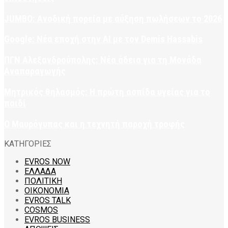
JUMBO: Ανοδική πορεία με αύξηση πωλήσεων το 2026
Google: Νέα εποχή στην AI με τον Demis Hassabis
ΠΓΝ Αλεξανδρούπολης: Νέα άδεια για τη Μονάδα
Αναπαραγωγής
Μητρικός θηλασμός: Η πρώτη ασπίδα υγείας για το
παιδί
Ο Μαυρόγυπας και η τεχνητή παροχή τροφής
ΚΑΤΗΓΟΡΙΕΣ
EVROS NOW
ΕΛΛΑΔΑ
ΠΟΛΙΤΙΚΗ
ΟΙΚΟΝΟΜΙΑ
EVROS TALK
COSMOS
EVROS BUSINESS