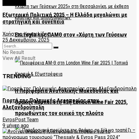
FEATURED
Εξωτερική Πολιτική 2025 – Η Ελλάδα μεγαλώνει με
στρατηγική και συνέπεια
Χρήστος Κουπελίδης
Επιτυχία της ΠΑΜΘ στον «Χάρτη των Γεύσεων
25 Δεκεμβρίου, 2025
2025»
No Result
View All Result
TRENDING
Η Περιφέρεια Ανατολικής Μακεδονίας και
Γιορτή της Πολεμικής Αεροπορίας στην
Θράκης λάμπει στη 43η London Wine Fair 2025,
Αλεξανδρούπολη
προωθώντας τον οινικό της πλούτο
EvrosPost Team
9 μήνες ago