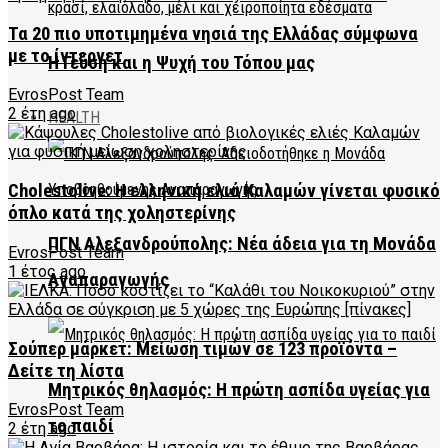
Τα 20 πιο υποτιμημένα νησιά της Ελλάδας σύμφωνα
με το ίντερνετ
Η Γεύση και η Ψυχή του Τόπου μας
EvrosPost Team
2 έτη ago
HEALTH
Cholestolive: Η ελληνική ελιά Καλαμών γίνεται φυσικό
όπλο κατά της χοληστερίνης
ΠΓΝ Αλεξανδρούπολης: Νέα άδεια για τη Μονάδα
EvrosPost Team
1 έτος ago
Αναπαραγωγής
Σούπερ μάρκετ: Μείωση τιμών σε 123 προϊόντα –
Δείτε τη λίστα
Μητρικός θηλασμός: Η πρώτη ασπίδα υγείας για
EvrosPost Team
το παιδί
2 έτη ago