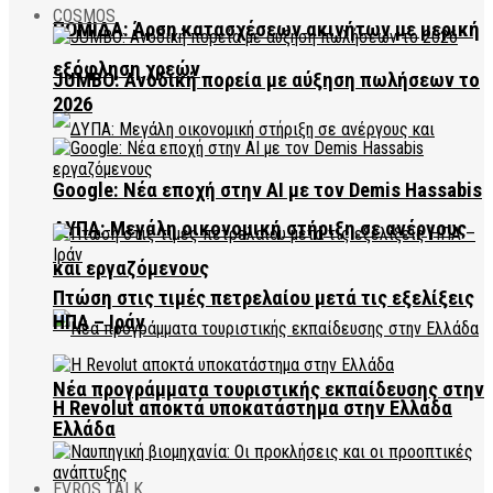
COSMOS
ΠΟΜΙΔΑ: Άρση κατασχέσεων ακινήτων με μερική
εξόφληση χρεών
JUMBO: Ανοδική πορεία με αύξηση πωλήσεων το
2026
Google: Νέα εποχή στην AI με τον Demis Hassabis
ΔΥΠΑ: Μεγάλη οικονομική στήριξη σε ανέργους
και εργαζόμενους
Πτώση στις τιμές πετρελαίου μετά τις εξελίξεις
ΗΠΑ – Ιράν
Νέα προγράμματα τουριστικής εκπαίδευσης στην
Η Revolut αποκτά υποκατάστημα στην Ελλάδα
Ελλάδα
EVROS TALK