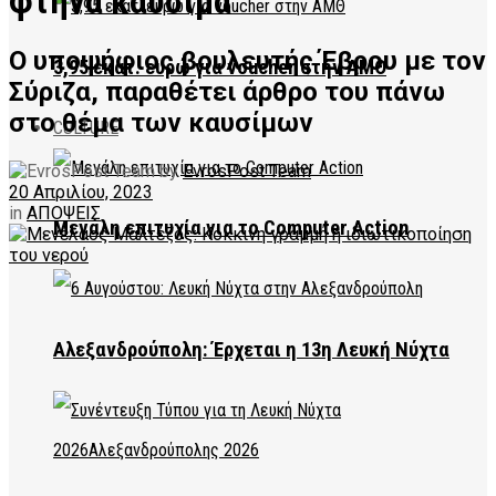
φτηνά καύσιμα
Ο υποψήφιος βουλευτής Έβρου με τον
3,95 εκατ. ευρώ για voucher στην ΑΜΘ
Σύριζα, παραθέτει άρθρο του πάνω
στο θέμα των καυσίμων
CULTURE
by
EvrosPost Team
20 Απριλίου, 2023
in
ΑΠΟΨΕΙΣ
Μεγάλη επιτυχία για το Computer Action
Αλεξανδρούπολη: Έρχεται η 13η Λευκή Νύχτα