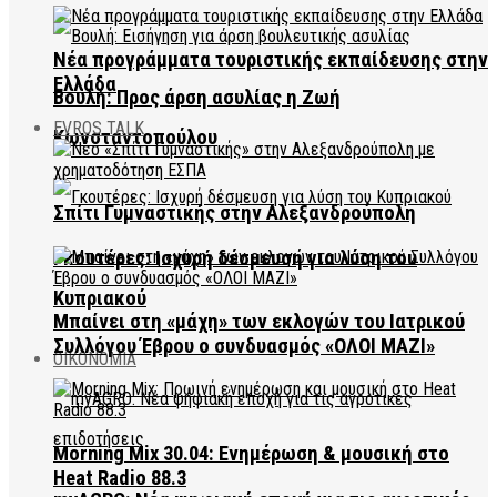
Νέα προγράμματα τουριστικής εκπαίδευσης στην
Ελλάδα
Βουλή: Προς άρση ασυλίας η Ζωή
EVROS TALK
Κωνσταντοπούλου
Σπίτι Γυμναστικής στην Αλεξανδρούπολη
Γκουτέρες: Ισχυρή δέσμευση για λύση του
Κυπριακού
Μπαίνει στη «μάχη» των εκλογών του Ιατρικού
Συλλόγου Έβρου ο συνδυασμός «ΟΛΟΙ ΜΑΖΙ»
ΟΙΚΟΝΟΜΙΑ
Morning Mix 30.04: Ενημέρωση & μουσική στο
Heat Radio 88.3