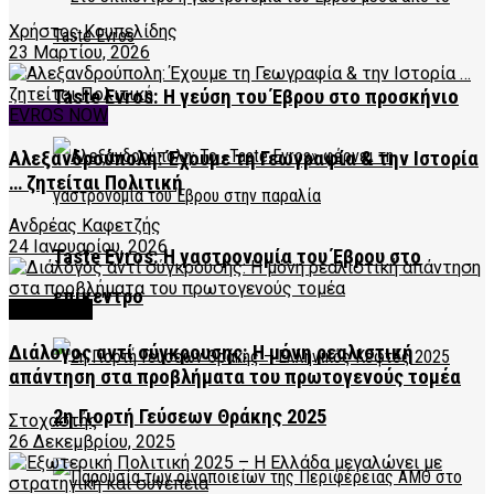
Χρήστος Κουπελίδης
23 Μαρτίου, 2026
Taste Evros: Η γεύση του Έβρου στο προσκήνιο
EVROS NOW
Αλεξανδρούπολη: Έχουμε τη Γεωγραφία & την Ιστορία
… ζητείται Πολιτική
Ανδρέας Καφετζής
24 Ιανουαρίου, 2026
Taste Evros: Η γαστρονομία του Έβρου στο
επίκεντρο
FEATURED
Διάλογος αντί σύγκρουσης: Η μόνη ρεαλιστική
απάντηση στα προβλήματα του πρωτογενούς τομέα
2η Γιορτή Γεύσεων Θράκης 2025
Στοχαστής
26 Δεκεμβρίου, 2025