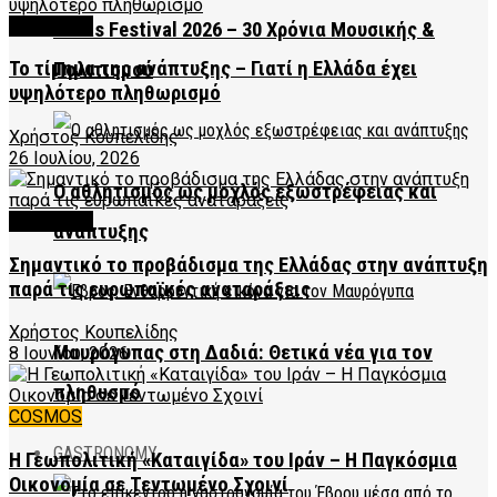
FEATURED
Ardas Festival 2026 – 30 Χρόνια Μουσικής &
Το τίμημα της ανάπτυξης – Γιατί η Ελλάδα έχει
Πολιτισμού
υψηλότερο πληθωρισμό
Χρήστος Κουπελίδης
26 Ιουλίου, 2026
Ο αθλητισμός ως μοχλός εξωστρέφειας και
FEATURED
ανάπτυξης
Σημαντικό το προβάδισμα της Ελλάδας στην ανάπτυξη
παρά τις ευρωπαϊκές αναταράξεις
Χρήστος Κουπελίδης
Μαυρόγυπας στη Δαδιά: Θετικά νέα για τον
8 Ιουνίου, 2026
πληθυσμό
COSMOS
GASTRONOMY
Η Γεωπολιτική «Καταιγίδα» του Ιράν – Η Παγκόσμια
Οικονομία σε Τεντωμένο Σχοινί