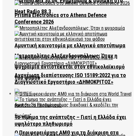
Morning Mix 30.04: Ενημέρωση & μουσική στο
Heat Radio 88.3
Prisma Electronics στο Athens Defence
Conference 2026
Αμυντική καινοτομία με ελληνικό αποτύπωμα
Μητροπολίτης Αλεξανδρουπόλεως: Όταν η
ψυχραιμία αντιστέκεται στον εθνικολαϊκισμό
Ανανέωση διαπίστευσης ISO 15189:2022 για το
του φόβου
Διαγνωστικό Εργαστήριο «ΔΗΜΟΚΡΙΤΟΣ»
ΑΠΟΨΕΙΣ
Το τίμημα της ανάπτυξης – Γιατί η Ελλάδα έχει
υψηλότερο πληθωρισμό
Ο Περιφερειάρχης ΑΜΘ για τη διάκριση στα