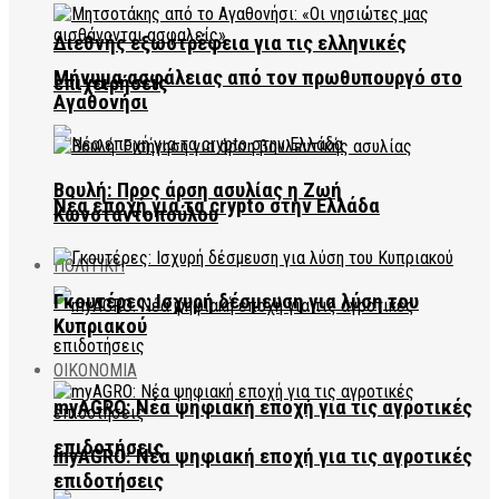
Διεθνής εξωστρέφεια για τις ελληνικές
Μήνυμα ασφάλειας από τον πρωθυπουργό στο
επιχειρήσεις
Αγαθονήσι
Βουλή: Προς άρση ασυλίας η Ζωή
Νέα εποχή για τα crypto στην Ελλάδα
Κωνσταντοπούλου
ΠΟΛΙΤΙΚΗ
Γκουτέρες: Ισχυρή δέσμευση για λύση του
Κυπριακού
ΟΙΚΟΝΟΜΙΑ
myAGRO: Νέα ψηφιακή εποχή για τις αγροτικές
επιδοτήσεις
myAGRO: Νέα ψηφιακή εποχή για τις αγροτικές
επιδοτήσεις