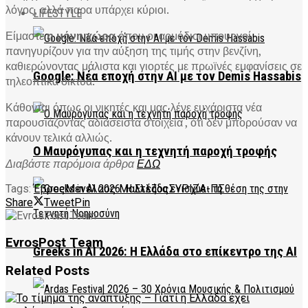
λόγος, αλλά παρα υπάρχει κύριοι.
LIFESTYLE
Είμαστε
η μόνη χώρα
όπου οι αρμόδιοι υπουργοί
πανηγυρίζουν για την αύξηση της τιμής στην βενζίνη,
καθιερώνοντας μάλιστα και γιορτές με πρωϊνές εμφανίσεις σε
Google: Νέα εποχή στην AI με τον Demis Hassabis
τηλεοπτικά δίκτυα.
Κάθονται όπως οι νικητές και μας λένε ευχάριστα νέα
παρουσιάζοντας αδιάσειστα στοιχεία , ότι δεν μπορούσαν να
κάνουν τελικά αλλιώς.
Ο Μαυρόγυπας και η τεχνητή παροχή τροφής
Διαβάστε παρόμοια άρθρα
ΕΔΩ
Tags:
Έβρος
Μενέλαος Μαλτέζος
ΣΥΡΙΖΑ-ΠΣ
Share
Tweet
Pin
EvrosPost Team
Greeks in AI 2026: Η Ελλάδα στο επίκεντρο της AI
Related
Posts