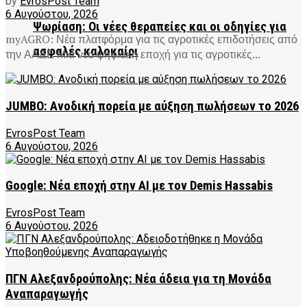
by
EvrosPost Team
6 Αυγούστου, 2026
Ψωρίαση: Οι νέες θεραπείες και οι οδηγίες για
myAGRO: Νέα πλατφόρμα για τις αγροτικές επιδοτήσεις από
ασφαλές καλοκαίρι
την ΑΑΔΕ Μια νέα ψηφιακή εποχή για τις αγροτικές...
JUMBO: Ανοδική πορεία με αύξηση πωλήσεων το 2026
EvrosPost Team
6 Αυγούστου, 2026
Google: Νέα εποχή στην AI με τον Demis Hassabis
EvrosPost Team
6 Αυγούστου, 2026
ΠΓΝ Αλεξανδρούπολης: Νέα άδεια για τη Μονάδα
Αναπαραγωγής