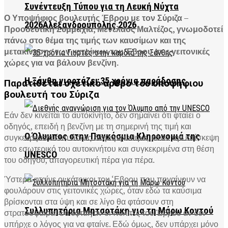
Συνέντευξη Τύπου για τη Λευκή Νύχτα
Ο Υποψήφιος βουλευτής Έβρου με τον Σύριζα –
2026Αλεξανδρούπολης 2026
Προοδευτική Συμμαχία, Μενέλαος Μαλτέζος, γνωμοδοτεί
πάνω στο θέμα της τιμής των καυσίμων και της
μετακίνησης των κατοίκων του Έβρου στις γειτονικές
χώρες για να βάλουν βενζίνη.
Η Ξάνθη γιορτάζει 35 χρόνια παράδοσης
Παρατίθεται σχετικό άρθρο του υποψήφιου
βουλευτή του Σύριζα
Εάν δεν κινείται το αυτοκίνητο, δεν σημαίνει ότι φταίει ο
οδηγός, επειδή η βενζίνη με τη σημερινή της τιμή και
Ο Όλυμπος στην Παγκόσμια Κληρονομιά της
συγκεκριμένα έτσι όπως διαμορφώθηκε, κάνει την επίσκεψη
στο εσωτερικό του αυτοκινήτου και συγκεκριμένα στη θέση
UNESCO
του οδηγού, απαγορευτική πέρα για πέρα.
Ύστερα φταίνε οι κάτοικοι του ‘Εβρου που πηγαίνουν να
φουλάρουν στις γειτονικές χώρες, όταν εδώ τα καύσιμα
βρίσκονται στα ύψη και σε λίγο θα φτάσουν στη
Συλλυπητήρια Μητσοτάκη για τη Μάρω Κοντού
στρατόσφαιρα. Θα έφταιγαν οι πολίτες του Έβρου αν δεν
υπήρχε ο λόγος για να φταίνε. Εδώ όμως, δεν υπάρχει μόνο