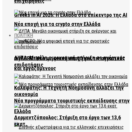
επιχειρήσεις
Greeks in AI 2026: Η Ελλάδα στο επίκεντρο της AI
Νέα εποχή για τα crypto στην Ελλάδα
ΠΟΛΙΤΙΚΗ
ΔΥΠΑ: Μεγάλη οικονομική στήριξη σε ανέργους
myAGRO: Νέα ψηφιακή εποχή για τις αγροτικές
επιδοτήσεις
και εργαζόμενους
Καλαφάτης: Η Τεχνητή Νοημοσύνη αλλάζει την
οικονομία
Νέα προγράμματα τουριστικής εκπαίδευσης στην
Ελλάδα
Δερμεντζόπουλος: Στήριξη στο έργο των 13,6
εκατ.