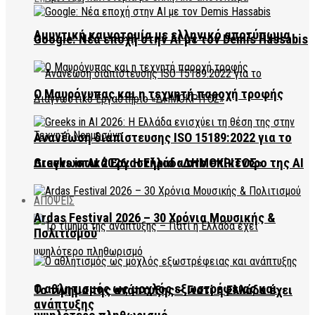
Αμυντική καινοτομία με ελληνικό αποτύπωμα
Google: Νέα εποχή στην AI με τον Demis Hassabis
Ο Μαυρόγυπας και η τεχνητή παροχή τροφής
Ανανέωση διαπίστευσης ISO 15189:2022 για το
Διαγνωστικό Εργαστήριο «ΔΗΜΟΚΡΙΤΟΣ»
Greeks in AI 2026: Η Ελλάδα στο επίκεντρο της AI
ΑΠΟΨΕΙΣ
Ardas Festival 2026 – 30 Χρόνια Μουσικής &
Πολιτισμού
Ο αθλητισμός ως μοχλός εξωστρέφειας και
Το τίμημα της ανάπτυξης – Γιατί η Ελλάδα έχει
ανάπτυξης