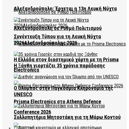
Αλεξανδρούπολη: Έρχεται η 13η Λευκή Νύχτα
Αλεξανδρούπολη σε Ρυθμό Πολιτισμού
Συνέντευξη Τύπου για τη Λευκή Νύχτα
2026Αλεξανδρούπολης 2026
Η Ελλάδα στον διαστημικό χάρτη με τη Prisma
Η Ξάνθη γιορτάζει 35 χρόνια παράδοσης
Electronics
Ο Όλυμπος στην Παγκόσμια Κληρονομιά της
UNESCO
Prisma Electronics στο Athens Defence
Conference 2026
Συλλυπητήρια Μητσοτάκη για τη Μάρω Κοντού
LIFESTYLE