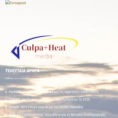
ΤΕΛΕΥΤΑΙΑ ΑΡΘΡΑ
myAGRO: Νέα ψηφιακή εποχή για τις αγροτικές επιδοτήσεις
JUMBO: Ανοδική πορεία με αύξηση πωλήσεων το 2026
Google: Νέα εποχή στην AI με τον Demis Hassabis
ΠΓΝ Αλεξανδρούπολης: Νέα άδεια για τη Μονάδα Αναπαραγωγής