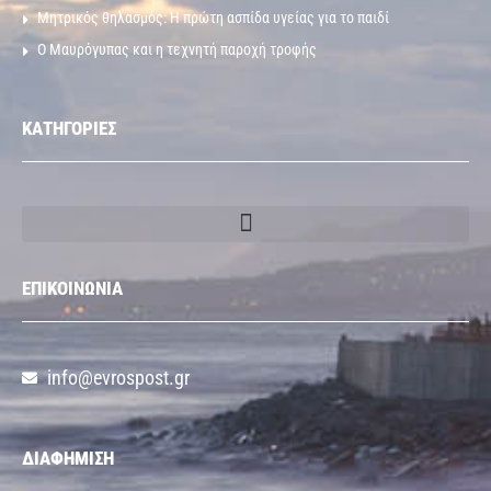
Μητρικός θηλασμός: Η πρώτη ασπίδα υγείας για το παιδί
Ο Μαυρόγυπας και η τεχνητή παροχή τροφής
ΚΑΤΗΓΟΡΙΕΣ
ΕΠΙΚΟΙΝΩΝΙΑ
info@evrospost.gr
ΔΙΑΦΗΜΙΣΗ