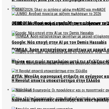
COSMOS
ΟΣΔΕ 2026: Ψηφιακή η υποβολή των αιτήσεων ενί
JUMBO: Ανοδική πορεία με αύξηση πωλήσεων το 
Google: Νέα εποχή στην AI με τον Demis Hassabis
ΠΟΜΙΔΑ: Άρση κατασχέσεων ακινήτων με μερική 
Πτώση στις τιμές πετρελαίου μετά τις εξελίξεις Η
ΔΥΠΑ: Μεγάλη οικονομική στήριξη σε ανέργους κ
Η Revolut αποκτά υποκατάστημα στην Ελλάδα
EVROS TALK
Ναυτιλία: Προοπτικές ανάπτυξης και νέες προκλή