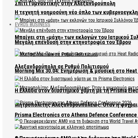
Σπίτι Γυμναστικής στην Αλεξανδρούπολη
Η τεχνητή νοημοσύνη νέο όπλο των κυβερνοεγκλ
EVROS BUSINESS
Μπαίνει στη «μάχη» των εκλογών του Ιατρικού Συ
Μεγάλη επένδυση στην κτηνοτροφία του Έβρου
Αλεξανδρούπολη σε Ρυθμό Πολιτισμού
Morning Mix 30.04: Ενημέρωση & μουσική στο Heat 
Η Ελλάδα στον διαστημικό χάρτη με τη Prisma Elec
Μητροπολίτης Αλεξανδρουπόλεως: Όταν η ψυχραιμ
Prisma Electronics στο Athens Defence Conference