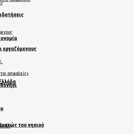
πιδοτήσεις
κονομία
αι εργαζόμενους
τ.
Ελλάδα
αθονήσι
ου
θεστώς του νησιού