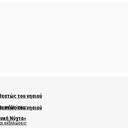
θεστώς του νησιού
θεστώς του νησιού
ευκή Νύχτα»