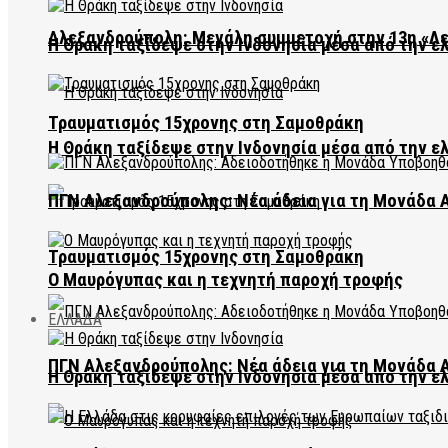
Αλεξανδρούπολη: Μεγάλη συμμετοχή στην 13η «Λ
Η Θράκη ταξίδεψε στην Ινδονησία μέσα από την ε
Τραυματισμός 15χρονης στη Σαμοθράκη
Η Θράκη ταξίδεψε στην Ινδονησία μέσα από την ε
ΠΓΝ Αλεξανδρούπολης: Νέα άδεια για τη Μονάδα
Τραυματισμός 15χρονης στη Σαμοθράκη
Ο Μαυρόγυπας και η τεχνητή παροχή τροφής
ΕΛΛΑΔΑ
ΠΓΝ Αλεξανδρούπολης: Νέα άδεια για τη Μονάδα
Η Θράκη ταξίδεψε στην Ινδονησία μέσα από την ε