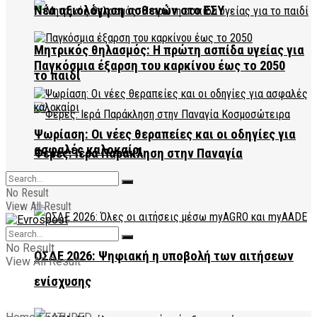
Νέα αξιολόγηση ασθενών στο ΕΣΥ
Μητρικός θηλασμός: Η πρώτη ασπίδα υγείας για
Παγκόσμια έξαρση του καρκίνου έως το 2050
το παιδί
Ψωρίαση: Οι νέες θεραπείες και οι οδηγίες για
ασφαλές καλοκαίρι
Φέρες: Ιερά Παράκληση στην Παναγία
Κοσμοσώτειρα
No Result
View All Result
No Result
ΟΣΔΕ 2026: Ψηφιακή η υποβολή των αιτήσεων
View All Result
ενίσχυσης