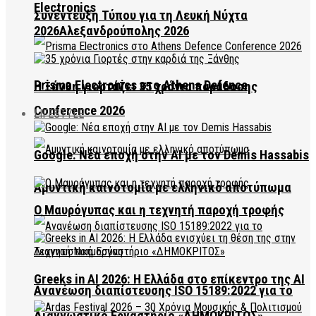
Electronics
Συνέντευξη Τύπου για τη Λευκή Νύχτα
2026Αλεξανδρούπολης 2026
Prisma Electronics στο Athens Defence
Η Ξάνθη γιορτάζει 35 χρόνια παράδοσης
Conference 2026
LIFESTYLE
Google: Νέα εποχή στην AI με τον Demis Hassabis
Αμυντική καινοτομία με ελληνικό αποτύπωμα
Ο Μαυρόγυπας και η τεχνητή παροχή τροφής
Greeks in AI 2026: Η Ελλάδα στο επίκεντρο της AI
Ανανέωση διαπίστευσης ISO 15189:2022 για το
Διαγνωστικό Εργαστήριο «ΔΗΜΟΚΡΙΤΟΣ»