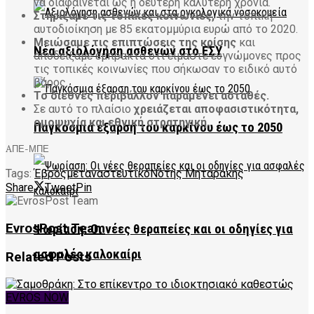
να διαφαίνεται ως η δεύτερη καλύτερη χρονιά.
Στηρίξαμε τις τοπικές κοινωνίες,
την τοπική
αυτοδιοίκηση με 85 εκατομμύρια ευρώ από το 2020.
Μειώσαμε τις επιπτώσεις της κρίσης
και
Νέα αξιολόγηση ασθενών στο ΕΣΥ
αποδείξαμε έμπρακτα ότι είμαστε ευγνώμονες προς
τις τοπικές κοινωνίες που σήκωσαν το ειδικό αυτό
βάρος.
Το διεθνές περιβάλλον παραμένει ασταθές.
Σε αυτό το πλαίσιο
χρειάζεται αποφασιστικότητα,
ομοψυχία και εθνική στρατηγική.
Παγκόσμια έξαρση του καρκίνου έως το 2050
AΠΕ-ΜΠΕ
Tags:
Έβρος
μεταναστευτικό
Νότης Μηταράκης
Share
Tweet
Pin
EvrosPost Team
Ψωρίαση: Οι νέες θεραπείες και οι οδηγίες για
ασφαλές καλοκαίρι
Related
Posts
EVROS NOW