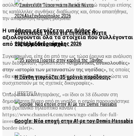
ασύλου στους “38”, το οποίο εξετάζεται, ενώ παρέχει επίσης
τις κατάλληλες συνθήκες διαβίωσης και, όπου απαιτήθηκε,
την απαραίτητη ιατρική βοήθεια.
Η υπόθεση εξετάζεται σε βάθος &
Συνέντευξη Τύπου για τη Λευκή Νύχτα
αξιολογούνται όλα τα στοιχεία που συλλέγονται
2026Αλεξανδρούπολης 2026
από τις αρμόδιες αρχές
Συγκεκριμένα, είπε ότι από την ως τώρα έρευνα και ανάλυση
των δεδομένων, προκύπτουν
«σημαντικές ανακολουθίες»
στην «ιστορία των μεταναστών της νησίδας»,
τις οποίες
«θα καταθέσω στην Εισαγγελία του Αρείου Πάγου ώστε να
Η Ξάνθη γιορτάζει 35 χρόνια παράδοσης
συσχετιστούν με τις σχετικές δικογραφίες».
LIFESTYLE
Όπως είπε ο κ. Μηταράκης, «οι ίδιοι οι 38 έδωσαν στη
δημοσιότητα βίντεο από τη νησίδα, η οποία παρουσιάστηκε
από βρετανικό τηλεοπτικό κανάλι (
https://www.channel4.com/news/ngo-calls-for-full-
Google: Νέα εποχή στην AI με τον Demis Hassabis
investigation-into-syrians-stranded-on-greece-turkey-
border-islet)».