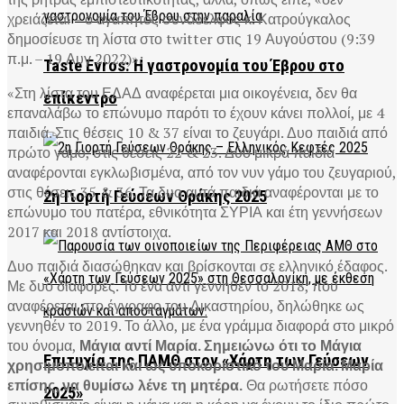
χρειάζεται – ο αγαπητός συνάδελφος κ. Κατρούγκαλος
δημοσίευσε τη λίστα στο twitter στις 19 Αυγούστου (9:39
π.μ. – 19 Αυγ 2022)»:
Taste Evros: Η γαστρονομία του Έβρου στο
«Στη λίστα του ΕΔΑΔ αναφέρεται μια οικογένεια, δεν θα
επίκεντρο
επαναλάβω το επώνυμο παρότι το έχουν κάνει πολλοί, με 4
παιδιά. Στις θέσεις 10 & 37 είναι το ζευγάρι. Δυο παιδιά από
πρώτο γάμο, στις θέσεις 22 & 23. Δύο μικρά παιδιά
αναφέρονται εγκλωβισμένα, από τον νυν γάμο του ζευγαριού,
στις θέσεις 35 & 36. Τα δυο αυτά παιδιά αναφέρονται με το
2η Γιορτή Γεύσεων Θράκης 2025
επώνυμο του πατέρα, εθνικότητα ΣΥΡΙΑ και έτη γεννήσεων
2017 και 2018 αντίστοιχα.
Δυο παιδιά διασώθηκαν και βρίσκονται σε ελληνικό έδαφος.
Με δυο διαφορές. Το ένα αντί γεννηθέν το 2018, που
αναφέρεται στο έγγραφο του Δικαστηρίου, δηλώθηκε ως
γεννηθέν το 2019. Το άλλο, με ένα γράμμα διαφορά στο μικρό
του όνομα,
Μάγια αντί Μαρία. Σημειώνω ότι το Μάγια
Επιτυχία της ΠΑΜΘ στον «Χάρτη των Γεύσεων
χρησιμοποιείται και ως υποκοριστικό του Μαρία. Μαρία
επίσης, να θυμίσω λένε τη μητέρα.
Θα ρωτήσετε πόσο
2025»