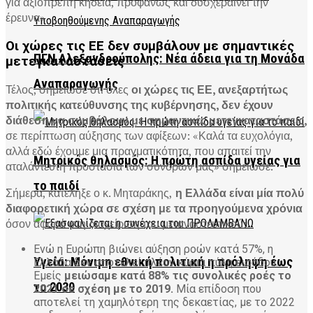
για αξιοπρεπή κηδεία, προφανώς και δυσχεραίνει την
έρευνα».
Οι χώρες τις ΕΕ δεν συμβάλουν με σημαντικές
ΠΓΝ Αλεξανδρούπολης: Νέα άδεια για τη Μονάδα
μετεγκαταστάσεις
Αναπαραγωγής
Τέλος, σημείωσε ότι όλες
οι χώρες τις ΕΕ, ανεξαρτήτως
πολιτικής κατεύθυνσης της κυβέρνησης, δεν έχουν
διάθεση να συμβάλουν με σημαντικές μετεγκαταστάσεις,
σε περίπτωση αύξησης των αφίξεων: «Καλά τα ευχολόγια,
αλλά εδώ έχουμε μια πραγματικότητα, που απαιτεί την
Μητρικός θηλασμός: Η πρώτη ασπίδα υγείας για
αταλάντευτη προστασία των συνόρων μας» σημείωσε.
το παιδί
Σήμερα, κατέληξε ο κ. Μηταράκης,
η Ελλάδα είναι μία πολύ
διαφορετική χώρα σε σχέση με τα προηγούμενα χρόνια
όσον αφορά στη διαχείριση του μεταναστευτικού:
Ενώ η Ευρώπη βιώνει αύξηση ροών κατά 57%, η
Υγεία: Μόνιμη εθνική πολιτική η πρόληψη έως
Ελλάδα δεν αποτελεί πλέον κύρια πύλη εισόδου.
Εμείς
μειώσαμε κατά 88% τις συνολικές ροές το
το 2030
2021 σε σχέση με το 2019.
Μία επίδοση που
αποτελεί τη χαμηλότερη της δεκαετίας, με το 2022