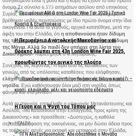
συνηθισμένο είναι η μάνα και η κόρη να έχουν το ίδιο πρώτο
όνομα. Σε σύνολο 6.575 αιτημάτων ασύλου από υπηκόους
Συρίας που κατατέθηκαν από 01/01/2021 έως σήμερα
βρέθηκαν μηδέν περιπτώσεις με ίδιο πρώτο όνομα στην ίδια
οικογένεια. Για αυτό το γεγονός, αρχικά κατατέθηκε, μετά την
άφιξη του στην Ελλάδα, ότι
η αποθανούσα ήταν δίδυμη
της τρίχρονης Χανίν, τώρα καταθέτουν ότι ήταν δίδυμη
Η Περιφέρεια Ανατολικής Μακεδονίας και
της Μάγια. Αλλά 5ο παιδί δεν υπήρχε στη λίστα του
Θράκης λάμπει στη 43η London Wine Fair 2025,
Δικαστηρίου
» παρατήρησε ο κ. Μηταράκης.
προωθώντας τον οινικό της πλούτο
Συνέχισε, δε, λέγοντας: «Πέρα από τις καταθέσεις των
γονιών, από τις υπόλοιπες καταθέσεις που ελήφθησαν,
ελάχιστες, αναφέρονται σε θάνατο μικρής στη μικρή
νησίδα.
Ενώ καθόντουσαν όλοι μαζί στη νησίδα, όπως
φάνηκε και στο βίντεο».
Αυτά τα στοιχεία, επανέλαβε ο υπουργός Μετανάστευσης και
Η Γεύση και η Ψυχή του Τόπου μας
Ασύλου, «θα κατατεθούν στην Εισαγγελία, προς κρίση της
Δικαιοσύνης» και προσέθεσε: «Δυστυχώς, η καθόλα
HEALTH
σεβαστή απόφαση της οικογένειας, να μην δώσει άδεια προς
τις τουρκικές αρχές για εκταφή και μεταφορά στην Ελλάδα,