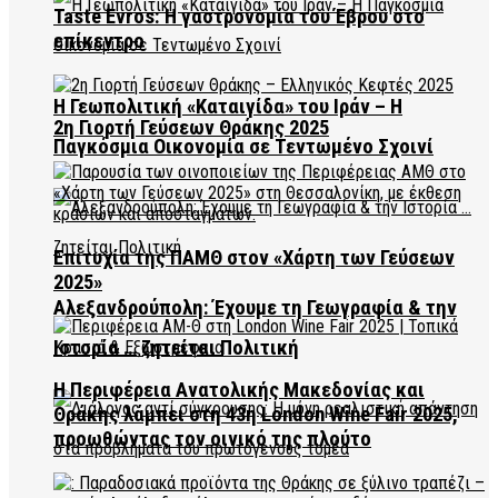
Taste Evros: Η γαστρονομία του Έβρου στο
επίκεντρο
Η Γεωπολιτική «Καταιγίδα» του Ιράν – Η
2η Γιορτή Γεύσεων Θράκης 2025
Παγκόσμια Οικονομία σε Τεντωμένο Σχοινί
Επιτυχία της ΠΑΜΘ στον «Χάρτη των Γεύσεων
2025»
Αλεξανδρούπολη: Έχουμε τη Γεωγραφία & την
Ιστορία … ζητείται Πολιτική
Η Περιφέρεια Ανατολικής Μακεδονίας και
Θράκης λάμπει στη 43η London Wine Fair 2025,
προωθώντας τον οινικό της πλούτο