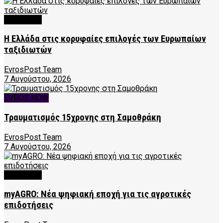
FEATURED
Η Ελλάδα στις κορυφαίες επιλογές των Ευρωπαίων
ταξιδιωτών
EvrosPost Team
7 Αυγούστου, 2026
EVROS NOW
Τραυματισμός 15χρονης στη Σαμοθράκη
EvrosPost Team
7 Αυγούστου, 2026
FEATURED
myAGRO: Νέα ψηφιακή εποχή για τις αγροτικές
επιδοτήσεις