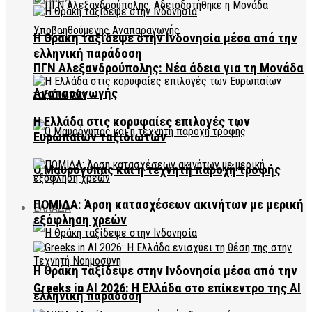
Η Θράκη ταξίδεψε στην Ινδονησία μέσα από την
ελληνική παράδοση
ΠΓΝ Αλεξανδρούπολης: Νέα άδεια για τη Μονάδα
Αναπαραγωγής
Η Ελλάδα στις κορυφαίες επιλογές των
Ευρωπαίων ταξιδιωτών
Ο Μαυρόγυπας και η τεχνητή παροχή τροφής
ΠΟΜΙΔΑ: Άρση κατασχέσεων ακινήτων με μερική
ΕΛΛΑΔΑ
εξόφληση χρεών
Η Θράκη ταξίδεψε στην Ινδονησία μέσα από την
Greeks in AI 2026: Η Ελλάδα στο επίκεντρο της AI
ελληνική παράδοση