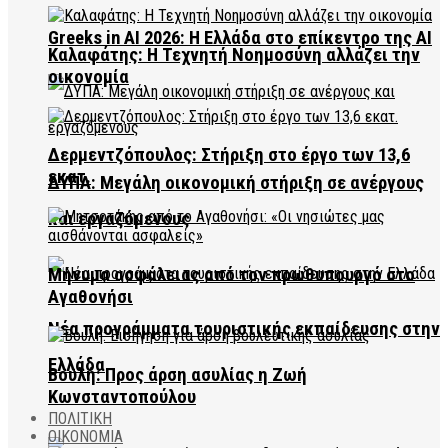
Greeks in AI 2026: Η Ελλάδα στο επίκεντρο της AI
Καλαφάτης: Η Τεχνητή Νοημοσύνη αλλάζει την
οικονομία
Δερμεντζόπουλος: Στήριξη στο έργο των 13,6
εκατ.
ΔΥΠΑ: Μεγάλη οικονομική στήριξη σε ανέργους
και εργαζόμενους
Μήνυμα ασφάλειας από τον πρωθυπουργό στο
Αγαθονήσι
Νέα προγράμματα τουριστικής εκπαίδευσης στην
Ελλάδα
Βουλή: Προς άρση ασυλίας η Ζωή
Κωνσταντοπούλου
ΠΟΛΙΤΙΚΗ
ΟΙΚΟΝΟΜΙΑ