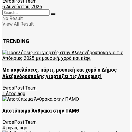
EvrosPost Team
6 Αυγούστου, 2026
No Result
View All Result
TRENDING
Με παρελάσεις, πάρτι, μουσική και χορό ο Δήμος
Αλεξανδρούπολης γιορτάζει τις Απόκριες!
EvrosPost Team
1 έτος ago
Αποτύπωμα Άνθρακα στην ΠΑΜΘ
EvrosPost Team
4 μήνες ago