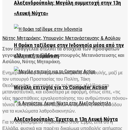
Αλεξανδρούπολη: Μεγάλη συμμετοχή στην 13η
«Λευκή Νύχτα»
Νότης Μηταράκης, Υπουργός Μετανάστευσης & Ασύλου
Η Θράκη ταξίδεψε στην Ινδονησία μέσα από την
Στον εισαγγελέα στέλνει τα στοιχεία των πρόσφατων
γεγονότων στον Έβρο ο υπουργός Μετανάστευσης και
ελληνική παράδοση
Ασύλου, Νότης Μηταράκη.
Ενημερώνοντας την αρμόδια επιτροπή της Βουλής, μαζί με
τον υπουργό Προστασίας του Πολίτη, Τάκη
Θεοδωρικάκο, σχετικά με τις τρέχουσες εξελίξεις στο
Μεγάλη επιτυχία για το Computer Action
μεταναστευτικό, και ειδικότερα με αφορμή, όπως είπε, «τις
νέες προσπάθειες εργαλειοποίησης του ανθρώπινου πόνου»
τόνισε ότι η Ελλάδα δεν δέχεται να είμαστε η πύλη εισόδου
για τα κυκλώματα λαθροδιακινητών.
Αλεξανδρούπολη: Έρχεται η 13η Λευκή Νύχτα
Για το συγκεκριμένο περιστατικό στον Έβρο, είπε ότι η
Ελλάδα, φυσικά και παρέχει δικαίωμα υποβολής αιτήματος