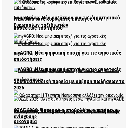
Σαμοθράκη: Νέα συζήτηση για το ιδιοκτησιακό
Η Ελλάδα στις κορυφαίες επιλογές των
Ευρωπαίων ταξιδιωτών
καθεστώς του νησιού
myAGRO: Νέα ψηφιακή εποχή για τις αγροτικές
επιδοτήσεις
myAGRO: Νέα ψηφιακή εποχή για τις αγροτικές
επιδοτήσεις
JUMBO: Ανοδική πορεία με αύξηση πωλήσεων το
2026
ΟΣΔΕ 2026: Ψηφιακή η υποβολή των αιτήσεων
Καλαφάτης: Η Τεχνητή Νοημοσύνη αλλάζει την
ενίσχυσης
οικονομία