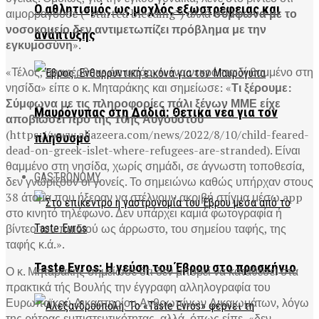
Ο αθλητισμός ως μοχλός εξωστρέφειας και
αιμορραγούσε (“started bleeding”) αλλά
σύμφωνα με το
νοσοκομείο δεν αντιμετωπίζει πρόβλημα με την
ανάπτυξης
εγκυμοσύνη
».
«Τέλος, αναφέρθηκε ότι υπάρχει ένα νεκρό παιδί θαμμένο στη
νησίδα» είπε ο κ. Μηταράκης και σημείωσε: «
Τι ξέρουμε:
Σύμφωνα με τις πληροφορίες πάλι ξένων ΜΜΕ είχε
Μαυρόγυπας στη Δαδιά: Θετικά νέα για τον
αποβιώσει προ της 10ης Αυγούστου
(https://www.aljazeera.com/news/2022/8/10/child-feared-
πληθυσμό
dead-on-greek-islet-where-refugees-are-stranded). Είναι
θαμμένο στη νησίδα, χωρίς σημάδι, σε άγνωστη τοποθεσία,
GASTRONOMY
δεν γνωρίζουν οι γονείς. Το σημειώνω καθώς υπήρχαν στους
38 άτομα που ήξεραν να στέλνουν ακριβή στίγμα μέσω app
στο κινητό τηλέφωνο. Δεν υπάρχει καμιά φωτογραφία ή
βίντεο του παιδιού ως άρρωστο, του σημείου ταφής, της
ταφής κ.ά.».
Taste Evros: Η γεύση του Έβρου στο προσκήνιο
Ο κ. Μηταράκης σημείωσε ότι δεν μπορεί να καταθέσει στα
πρακτικά τής Βουλής την έγγραφη αλληλογραφία του
Ευρωπαϊκού Δικαστηρίου Ανθρωπίνων Δικαιωμάτων, λόγω
της ρήτρας εμπιστευτικότητας, αλλά, όπως είπε, «δεν