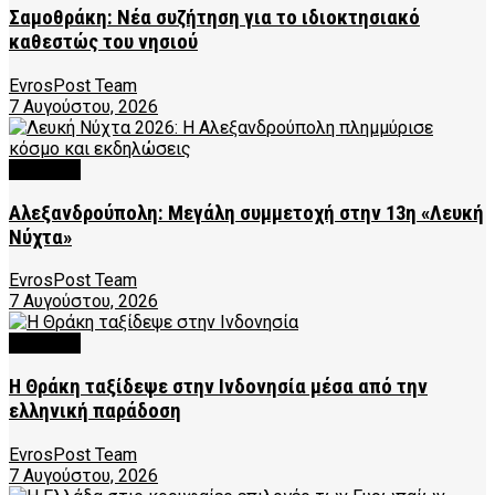
Σαμοθράκη: Νέα συζήτηση για το ιδιοκτησιακό
καθεστώς του νησιού
EvrosPost Team
7 Αυγούστου, 2026
CULTURE
Αλεξανδρούπολη: Μεγάλη συμμετοχή στην 13η «Λευκή
Νύχτα»
EvrosPost Team
7 Αυγούστου, 2026
CULTURE
Η Θράκη ταξίδεψε στην Ινδονησία μέσα από την
ελληνική παράδοση
EvrosPost Team
7 Αυγούστου, 2026