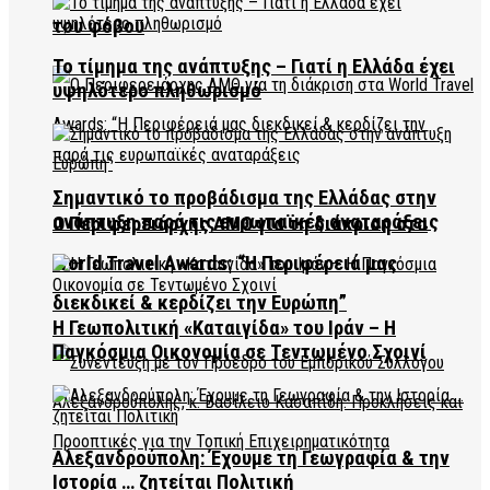
του φόβου
Το τίμημα της ανάπτυξης – Γιατί η Ελλάδα έχει
υψηλότερο πληθωρισμό
Σημαντικό το προβάδισμα της Ελλάδας στην
ανάπτυξη παρά τις ευρωπαϊκές αναταράξεις
Ο Περιφερειάρχης ΑΜΘ για τη διάκριση στα
World Travel Awards: “Η Περιφέρειά μας
διεκδικεί & κερδίζει την Ευρώπη”
Η Γεωπολιτική «Καταιγίδα» του Ιράν – Η
Παγκόσμια Οικονομία σε Τεντωμένο Σχοινί
Αλεξανδρούπολη: Έχουμε τη Γεωγραφία & την
Ιστορία … ζητείται Πολιτική