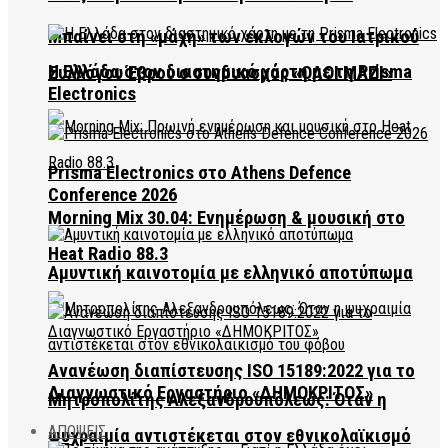
Μπαίνει στη «μάχη» των εκλογών του Ιατρικού
Η Ελλάδα στον διαστημικό χάρτη με τη Prisma
Συλλόγου Έβρου ο συνδυασμός «ΟΛΟΙ ΜΑΖΙ»
Electronics
Prisma Electronics στο Athens Defence
Conference 2026
Morning Mix 30.04: Ενημέρωση & μουσική στο
Heat Radio 88.3
Αμυντική καινοτομία με ελληνικό αποτύπωμα
Ανανέωση διαπίστευσης ISO 15189:2022 για το
Διαγνωστικό Εργαστήριο «ΔΗΜΟΚΡΙΤΟΣ»
Μητροπολίτης Αλεξανδρουπόλεως: Όταν η
ΑΠΟΨΕΙΣ
ψυχραιμία αντιστέκεται στον εθνικολαϊκισμό