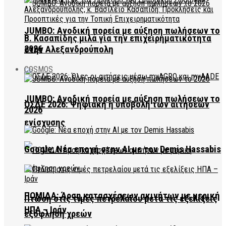
JUMBO: Ανοδική πορεία με αύξηση πωλήσεων το
Β. Κασαπίδης μιλά για την επιχειρηματικότητα
2026
στην Αλεξανδρούπολη
COSMOS
JUMBO: Ανοδική πορεία με αύξηση πωλήσεων το
ΟΣΔΕ 2026: Ψηφιακή η υποβολή των αιτήσεων
2026
ενίσχυσης
Google: Νέα εποχή στην AI με τον Demis Hassabis
ΠΟΜΙΔΑ: Άρση κατασχέσεων ακινήτων με μερική
Πτώση στις τιμές πετρελαίου μετά τις εξελίξεις
ΗΠΑ – Ιράν
εξόφληση χρεών