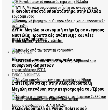
Η Revolut αποκτά υποκατάστημα στην Ελλάδα
ΔΥΠΑ: Μεγάλη οικονομική στήριξη σε ανέργους
Ναυτιλία: Προοπτικές ανάπτυξης και νέες
και εργαζόμενους
προκλήσεις για τον κλάδο
EVROS TALK
Η τεχνητή νοημοσύνη νέο όπλο των
κυβερνοεγκληματιών
EVROS BUSINESS
Σπίτι Γυμναστικής στην Αλεξανδρούπολη
Μεγάλη επένδυση στην κτηνοτροφία του Έβρου
Αλεξανδρούπολη σε Ρυθμό Πολιτισμού