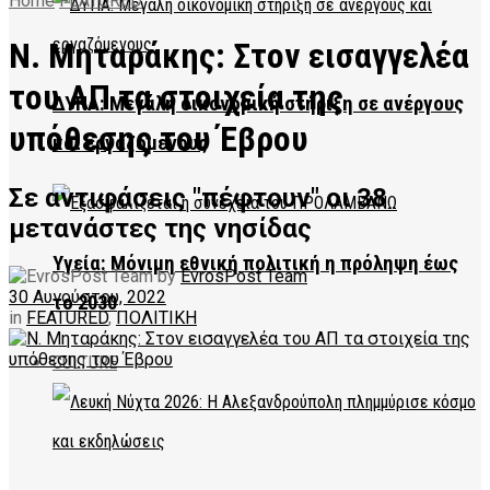
Home
FEATURED
Ν. Μηταράκης: Στον εισαγγελέα
του ΑΠ τα στοιχεία της
ΔΥΠΑ: Μεγάλη οικονομική στήριξη σε ανέργους
υπόθεσης του Έβρου
και εργαζόμενους
Σε αντιφάσεις "πέφτουν" οι 38
μετανάστες της νησίδας
Υγεία: Μόνιμη εθνική πολιτική η πρόληψη έως
by
EvrosPost Team
30 Αυγούστου, 2022
το 2030
in
FEATURED
,
ΠΟΛΙΤΙΚΗ
CULTURE