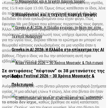
«Καταρχήν στο βίντεο οι ίδιοι λένε ότι γυρίστηκε στη νησίδα,
στις 15/8 και ώρα 13:00. Όμως όπως κατέθεσαν οι ίδιοι, λένε
ότι πέρασαν στις 14/8 το πρωί στην ελληνική όχθη. Άρα
Ο Μαυρόγυπας και η τεχνητή παροχή τροφής
διέδιδαν ότι είναι εγκλωβισμένοι ενώ είχαν φύγει. Πώς
έφυγαν; Με μια βάρκα που κάποιος περαστικός τους άφησε.
Άλλοι λένε ότι βρήκαν βάρκα από 13/8 αλλά “φοβήθηκαν να
περάσουν” ενώ κατά δήλωσή τους υπήρχε άμεσος κίνδυνος
για την υγεία τους. Βέβαια τίθεται το ερώτημα αν μπορεί να
θεωρηθεί κάποιος εγκλωβισμένος σε μια νησίδα όταν η
Greeks in AI 2026: Η Ελλάδα στο επίκεντρο της AI
απόσταση από ελληνική ακτή ήταν 15 μέτρα, χαμηλού
βάθους. Πήγα ο ίδιος να δω την απόσταση αυτή προ
εβδομάδος» είπε ο κ. Μηταράκης
Σε αντιφάσεις “πέφτουν” οι 38 μετανάστες της
Ardas Festival 2026 – 30 Χρόνια Μουσικής &
νησίδας
Πολιτισμού
Ανέφερε επίσης ότι «στο βίντεο μίλησαν για σοβαρά ζητήματα
υγείας. Η μια αδελφή (Aiwa 9 ετών), λένε στο βίντεο ότι ήταν
βαριά άρρωστη για ημέρες (“gravely ill for days”),
γεγονός
το οποίο δεν ίσχυε,
καθώς βρέθηκε σε καλή κατάσταση
υγείας. Ομοίως, για την έγκυο γυναίκα, λένε στο βίντεο ότι