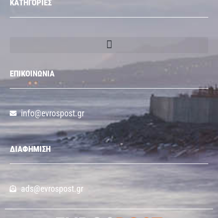
ΚΑΤΗΓΟΡΙΕΣ
ΕΠΙΚΟΙΝΩΝΙΑ
info@evrospost.gr
ΔΙΑΦΗΜΙΣΗ
ads@evrospost.gr