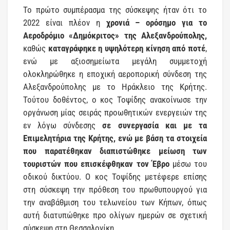
Το πρώτο συμπέρασμα της σύσκεψης ήταν ότι το
2022 είναι πλέον η
χρονιά – ορόσημο για το
Αεροδρόμιο «Δημόκριτος» της Αλεξανδρούπολης,
καθώς
καταγράφηκε η υψηλότερη κίνηση από ποτέ
,
ενώ με αξιοσημείωτα μεγάλη συμμετοχή
ολοκληρώθηκε η εποχική αεροπορική σύνδεση της
Αλεξανδρούπολης με το Ηράκλειο της Κρήτης.
Τούτου δοθέντος, ο κος Τοψίδης ανακοίνωσε την
οργάνωση μίας σειράς προωθητικών ενεργειών της
εν λόγω σύνδεσης
σε συνεργασία και με τα
Επιμελητήρια της Κρήτης, ενώ με βάση τα στοιχεία
που παρατέθηκαν διαπιστώθηκε μείωση των
τουριστών που επισκέφθηκαν τον Έβρο
μέσω του
οδικού δικτύου. Ο κος Τοψίδης μετέφερε επίσης
στη σύσκεψη την πρόθεση του πρωθυπουργού για
την αναβάθμιση του τελωνείου των Κήπων, όπως
αυτή διατυπώθηκε προ ολίγων ημερών σε σχετική
σύσκεψη στη Θεσσαλονίκη.