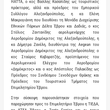
HATTA, ο κος Βασίλης Κασαπίδης ως τουριστικός
πράκτορας, αλλά και πρόεδρος του Εμπορικού
Συλλόγου Αλεξανδρούπολης, η κα Ελένη
Μακρυγιάννη που διευθύνει τη Μονάδα Διαχείρισης
Εθνικών Πάρκων Δέλτα Έβρου και Δαδιάς, ο κος
Στέλιος Ζαντανίδης αερολιμενάρχης του
Αεροδρομίου Δημόκριτος της Αλεξανδρούπολης, η
κα Δήμητρα Ζανέλη, διευθύντρια της Aegean του
Αεροδρομίου Δημόκριτος της Αλεξανδρούπολης ο
κος Σταύρος Καβαρατζής, προϊστάμενος του
Αερολιμενικού Ελέγχου του Αεροδρομίου
«Δημόκριτος» και ο κος Απόστολος Παλακίδης ως
Πρόεδρος του Συνδέσμου Ξενοδόχων Θράκης και
Πρόεδεος του Τουριστικού Τμήματος του
Επιμελητηρίου Έβρου.
Στην σύσκεψη παρουσιάστηκαν στοιχεία που
παραχώρησαν προς το Επιμελητήριο Έβρου η ΤΙΕΔΑ,
το ΚΤΕΛ Έβρου, η Zante Ferries και οι τρεις