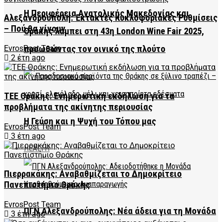
Η Περιφέρεια Ανατολικής Μακεδονίας και
Αλεξανδρούπολη: Έκτακτες Κυκλοφοριακές Ρυθμίσεις
– Πού θα γίνουν
Θράκης λάμπει στη 43η London Wine Fair 2025,
EvrosPost Team
προωθώντας τον οινικό της πλούτο
2 έτη ago
ΤΕΕ Θράκης: Ενημερωτική εκδήλωση για τα
προβλήματα της ακίνητης περιουσίας
Η Γεύση και η Ψυχή του Τόπου μας
EvrosPost Team
3 έτη ago
HEALTH
Πιερρακάκης: Αναβαθμίζεται το Δημοκρίτειο
Πανεπιστήμιο Θράκης
EvrosPost Team
ΠΓΝ Αλεξανδρούπολης: Νέα άδεια για τη Μονάδα
3 έτη ago