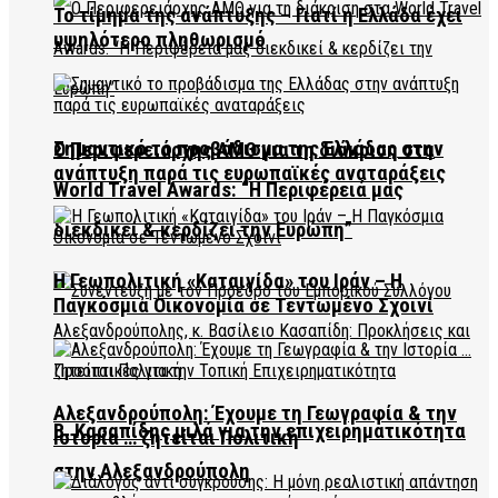
Το τίμημα της ανάπτυξης – Γιατί η Ελλάδα έχει
υψηλότερο πληθωρισμό
Σημαντικό το προβάδισμα της Ελλάδας στην
Ο Περιφερειάρχης ΑΜΘ για τη διάκριση στα
ανάπτυξη παρά τις ευρωπαϊκές αναταράξεις
World Travel Awards: “Η Περιφέρειά μας
διεκδικεί & κερδίζει την Ευρώπη”
Η Γεωπολιτική «Καταιγίδα» του Ιράν – Η
Παγκόσμια Οικονομία σε Τεντωμένο Σχοινί
Αλεξανδρούπολη: Έχουμε τη Γεωγραφία & την
Β. Κασαπίδης μιλά για την επιχειρηματικότητα
Ιστορία … ζητείται Πολιτική
στην Αλεξανδρούπολη