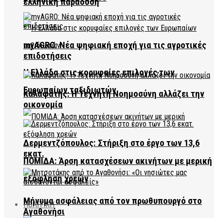
ελληνική παράδοση
myAGRO: Νέα ψηφιακή εποχή για τις αγροτικές
επιδοτήσεις
Η Ελλάδα στις κορυφαίες επιλογές των
Ευρωπαίων ταξιδιωτών
Καλαφάτης: Η Τεχνητή Νοημοσύνη αλλάζει την
οικονομία
Δερμεντζόπουλος: Στήριξη στο έργο των 13,6
εκατ.
ΠΟΜΙΔΑ: Άρση κατασχέσεων ακινήτων με μερική
εξόφληση χρεών
Μήνυμα ασφάλειας από τον πρωθυπουργό στο
ΠΟΛΙΤΙΚΗ
Αγαθονήσι