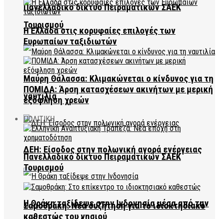
Πανελλαδικό δίκτυο Πειραματικών ΣΑΕΚ
Τουρισμού
Η Ελλάδα στις κορυφαίες επιλογές των
Ευρωπαίων ταξιδιωτών
Μαύρη Θάλασσα: Κλιμακώνεται ο κίνδυνος για τη
ΠΟΜΙΔΑ: Άρση κατασχέσεων ακινήτων με μερική
ναυτιλία
εξόφληση χρεών
ΠΟΛΙΤΙΚΗ
ΔΕΗ: Είσοδος στην πολωνική αγορά ενέργειας
Πανελλαδικό δίκτυο Πειραματικών ΣΑΕΚ
Τουρισμού
Η Θράκη ταξίδεψε στην Ινδονησία μέσα από την
Σαμοθράκη: Νέα συζήτηση για το ιδιοκτησιακό
καθεστώς του νησιού