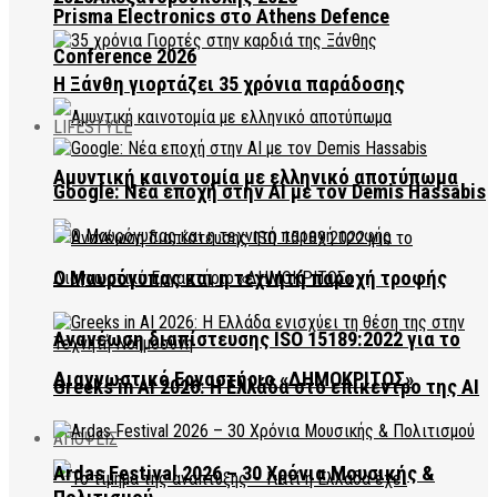
Prisma Electronics στο Athens Defence
Conference 2026
Η Ξάνθη γιορτάζει 35 χρόνια παράδοσης
LIFESTYLE
Αμυντική καινοτομία με ελληνικό αποτύπωμα
Google: Νέα εποχή στην AI με τον Demis Hassabis
Ο Μαυρόγυπας και η τεχνητή παροχή τροφής
Ανανέωση διαπίστευσης ISO 15189:2022 για το
Διαγνωστικό Εργαστήριο «ΔΗΜΟΚΡΙΤΟΣ»
Greeks in AI 2026: Η Ελλάδα στο επίκεντρο της AI
ΑΠΟΨΕΙΣ
Ardas Festival 2026 – 30 Χρόνια Μουσικής &