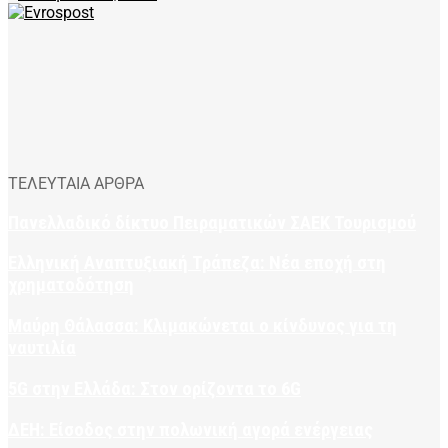
ΤΕΛΕΥΤΑΙΑ ΑΡΘΡΑ
Πανελλαδικό δίκτυο Πειραματικών ΣΑΕΚ Τουρισμού
Ελληνική Αναπτυξιακή Τράπεζα: Νέα εποχή στη
χρηματοδότηση
Μαύρη Θάλασσα: Κλιμακώνεται ο κίνδυνος για τη
ναυτιλία
5G στην Ελλάδα: Στον ορίζοντα το 6G
ΔΕΗ: Είσοδος στην πολωνική αγορά ενέργειας