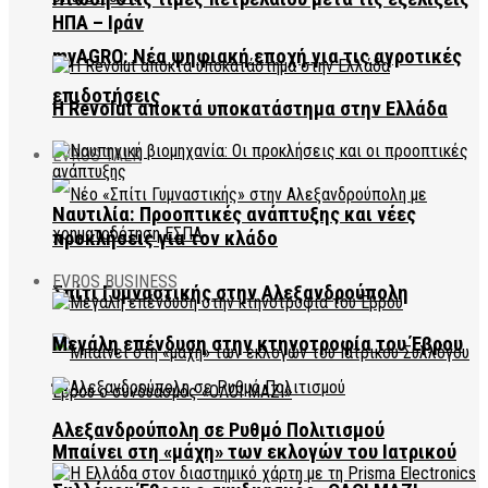
ΗΠΑ – Ιράν
myAGRO: Νέα ψηφιακή εποχή για τις αγροτικές
επιδοτήσεις
Η Revolut αποκτά υποκατάστημα στην Ελλάδα
EVROS TALK
Ναυτιλία: Προοπτικές ανάπτυξης και νέες
προκλήσεις για τον κλάδο
EVROS BUSINESS
Σπίτι Γυμναστικής στην Αλεξανδρούπολη
Μεγάλη επένδυση στην κτηνοτροφία του Έβρου
Αλεξανδρούπολη σε Ρυθμό Πολιτισμού
Μπαίνει στη «μάχη» των εκλογών του Ιατρικού