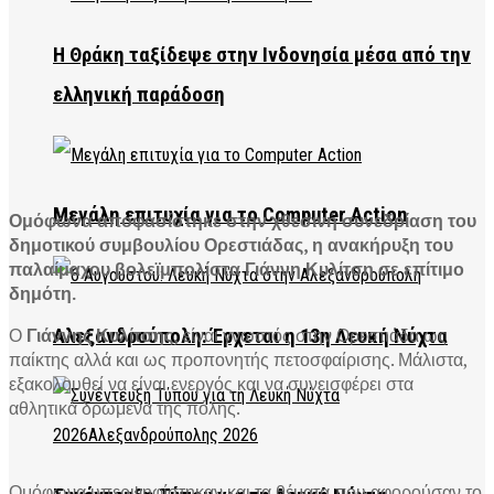
Η Θράκη ταξίδεψε στην Ινδονησία μέσα από την
ελληνική παράδοση
Μεγάλη επιτυχία για το Computer Action
Ομόφωνα αποφασίστηκε στην χθεσινή συνεδρίαση του
δημοτικού συμβουλίου Ορεστιάδας, η ανακήρυξη του
παλαίμαχου βολεϊμπολίστα Γιάννη Κυλίτση σε επίτιμο
δημότη.
Ο
Γιάννης Κυλίτσης,
είναι γνωστός στην Ορεστιάδα ως
Αλεξανδρούπολη: Έρχεται η 13η Λευκή Νύχτα
παίκτης αλλά και ως προπονητής πετοσφαίρισης. Μάλιστα,
εξακολουθεί να είναι ενεργός και να συνεισφέρει στα
αθλητικά δρώμενα της πόλης.
Ομόφωνα υπερψηφίστηκαν και τα θέματα που αφορούσαν το