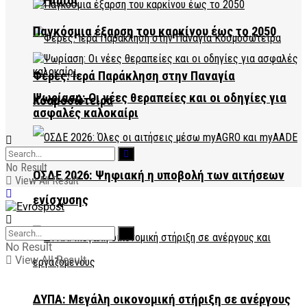
το παιδί
Παγκόσμια έξαρση του καρκίνου έως το 2050
Φέρες: Ιερά Παράκληση στην Παναγία
Ψωρίαση: Οι νέες θεραπείες και οι οδηγίες για
Κοσμοσώτειρα
ασφαλές καλοκαίρι
No Result
ΟΣΔΕ 2026: Ψηφιακή η υποβολή των αιτήσεων
View All Result
ενίσχυσης
No Result
View All Result
ΔΥΠΑ: Μεγάλη οικονομική στήριξη σε ανέργους