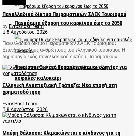
FEATURED
Πανελλαδικό δίκτυο Πειραματικών ΣΑΕΚ Τουρισμού
Παγκόσμια έξαρση του καρκίνου έως το 2050
by
EvrosPost Team
8 Αυγούστου, 2026
Πανελλαδικό δίκτυο Πειραματικών ΣΑΕΚ Τουρισμού:
Επένδυση στους ανθρώπους του ελληνικού τουρισμού Η
δημιουργία ενός πανελλαδικού δικτύου Πειραματικών...
Ψωρίαση: Οι νέες θεραπείες και οι οδηγίες για
ασφαλές καλοκαίρι
Ελληνική Αναπτυξιακή Τράπεζα: Νέα εποχή στη
χρηματοδότηση
EvrosPost Team
8 Αυγούστου, 2026
Μαύρη Θάλασσα: Κλιμακώνεται ο κίνδυνος για τη