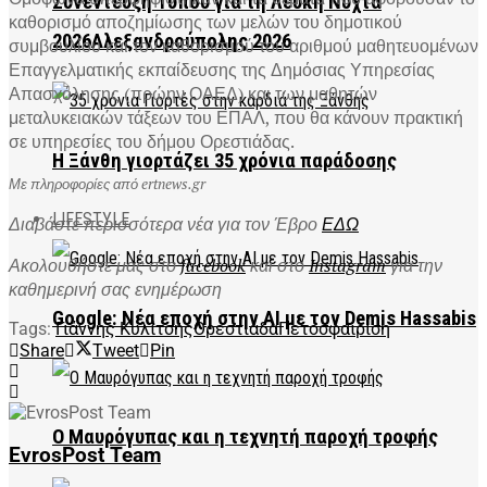
Συνέντευξη Τύπου για τη Λευκή Νύχτα
καθορισμό αποζημίωσης των μελών του δημοτικού
2026Αλεξανδρούπολης 2026
συμβουλίου και τον καθορισμού του αριθμού μαθητευομένων
Επαγγελματικής εκπαίδευσης της Δημόσιας Υπηρεσίας
Απασχόλησης (πρώην ΟΑΕΔ) και των μαθητών
μεταλυκειακών τάξεων του ΕΠΑΛ, που θα κάνουν πρακτική
σε υπηρεσίες του δήμου Ορεστιάδας.
Η Ξάνθη γιορτάζει 35 χρόνια παράδοσης
Με πληροφορίες από ertnews.gr
LIFESTYLE
Διαβάστε περισσότερα νέα για τον Έβρο
ΕΔΩ
Ακολουθήστε μας στο
facebook
και στο
Instagram
για την
καθημερινή σας ενημέρωση
Google: Νέα εποχή στην AI με τον Demis Hassabis
Tags:
Γιάννης Κυλίτσης
Ορεστιάδα
Πετοσφαίριση
Share
Tweet
Pin
Ο Μαυρόγυπας και η τεχνητή παροχή τροφής
EvrosPost Team