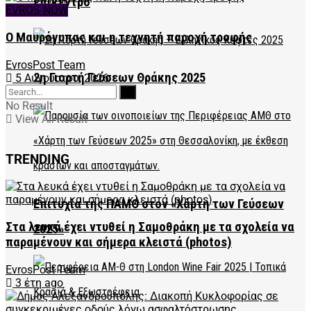
επίκεντρο
EVROS NOW
Ο Μαυρόγυπας και η τεχνητή παροχή τροφής
EvrosPost Team
2η Γιορτή Γεύσεων Θράκης 2025
5 Αυγούστου, 2026
No Result
View All Result
TRENDING
Επιτυχία της ΠΑΜΘ στον «Χάρτη των Γεύσεων
Στα λευκά έχει ντυθεί η Σαμοθράκη με τα σχολεία να
2025»
παραμένουν και σήμερα κλειστά (photos)
EvrosPost Team
3 έτη ago