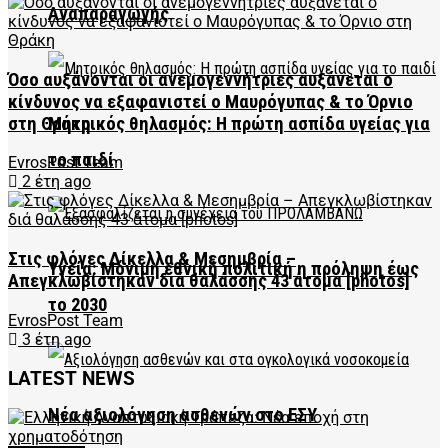
Αναπαραγωγής
Όσο αυξάνονται οι ανεμογεννήτριες αυξάνεται ο
κίνδυνος να εξαφανιστεί ο Μαυρόγυπας & το Όρνιο
Μητρικός θηλασμός: Η πρώτη ασπίδα υγείας για
στη Θράκη
το παιδί
EvrosPost Team
2 έτη ago
Στις φλόγες Δίκελλα & Μεσημβρία –
Υγεία: Μόνιμη εθνική πολιτική η πρόληψη έως
Απεγκλωβίστηκαν διά θαλάσσης 43 άτομα [photos]
το 2030
EvrosPost Team
3 έτη ago
LATEST NEWS
Νέα αξιολόγηση ασθενών στο ΕΣΥ