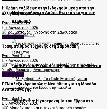
Η Θράκη ταξίδεψε στην Ινδονησία μέσα από την
Μαυρόγυπας στη Δαδιά: Θετικά νέα για τον
ελληνική παράδοση
πληθυσμό
EvrosPost Team
7 Αυγούστου, 2026
GASTRONOMY
EVROS NOW
Τραυματισμός 15χρονης στη Σαμοθράκη
EvrosPost Team
7 Αυγούστου, 2026
Taste Evros: Η γεύση του Έβρου στο προσκήνιο
EVROS NOW
ΠΓΝ Αλεξανδρούπολης: Νέα άδεια για τη Μονάδα
Αναπαραγωγής
EvrosPost Team
Taste Evros: Η γαστρονομία του Έβρου στο
6 Αυγούστου, 2026