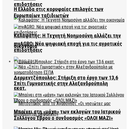
επιδοτήσεις
Η Ελλάδα στις κορυφαίες επιλογές των
Ευρωπαίων ταξιδιωτών
Καλαφάτης: Η Τεχνητή Νοημοσύνη αλλάζει την
myAGRO: Νέα ψηφιακή εποχή για τις αγροτικές
οικονομία
επιδοτήσεις
EVROS TALK
Δερμεντζόπουλος: Στήριξη στο έργο των 13,6
Σπίτι Γυμναστικής στην Αλεξανδρούπολη
εκατ.
Μπαίνει στη «μάχη» των εκλογών του Ιατρικού
Συλλόγου Έβρου ο συνδυασμός «ΟΛΟΙ ΜΑΖΙ»