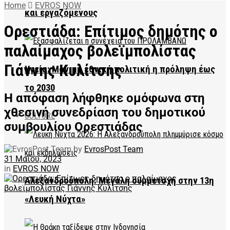
Home
EVROS NOW
και εργαζόμενους
Ορεστιάδα: Επίτιμος δημότης ο
παλαίμαχος βολεϊμπολίστας
Γιάννης Κυλίτσης
Υγεία: Μόνιμη εθνική πολιτική η πρόληψη έως
το 2030
Η απόφαση λήφθηκε ομόφωνα στη
χθεσινή συνεδρίαση του δημοτικού
CULTURE
συμβουλίου Ορεστιάδας
by
EvrosPost Team
31 Μαΐου, 2023
in
EVROS NOW
Αλεξανδρούπολη: Μεγάλη συμμετοχή στην 13η
«Λευκή Νύχτα»