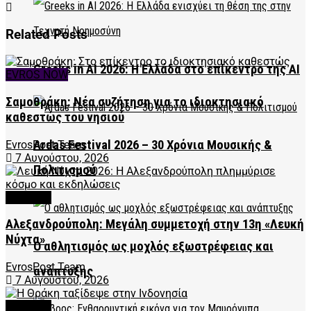
Related
Posts
Greeks in AI 2026: Η Ελλάδα στο επίκεντρο της AI
EVROS NOW
Σαμοθράκη: Νέα συζήτηση για το ιδιοκτησιακό
καθεστώς του νησιού
Ardas Festival 2026 – 30 Χρόνια Μουσικής &
EvrosPost Team
7 Αυγούστου, 2026
Πολιτισμού
CULTURE
Αλεξανδρούπολη: Μεγάλη συμμετοχή στην 13η «Λευκή
Νύχτα»
Ο αθλητισμός ως μοχλός εξωστρέφειας και
EvrosPost Team
ανάπτυξης
7 Αυγούστου, 2026
CULTURE