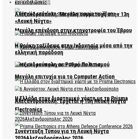
EVROS BUSINESS
Αλεξανδρούπολη: Μεγάλη συμμετοχή στην 13η
«Λευκή Νύχτα»
Μεγάλη επένδυση στην κτηνοτροφία του Έβρου
Η Θράκη ταξίδεψε στην Ινδονησία μέσα από την
ελληνική παράδοση
Αλεξανδρούπολη σε Ρυθμό Πολιτισμού
Μεγάλη επιτυχία για το Computer Action
Η Ελλάδα στον διαστημικό χάρτη με τη Prisma
Αλεξανδρούπολη: Έρχεται η 13η Λευκή Νύχτα
Electronics
Συνέντευξη Τύπου για τη Λευκή Νύχτα
2026Αλεξανδρούπολης 2026