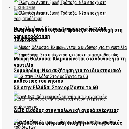
ΟΙΚΟΝΟΜΙΑ
Πανελλαδικό δίκτυο Πειραματικών ΣΑΕΚ
Ελληνική Αναπτυξιακή Τράπεζα: Νέα εποχή στη
χρηματοδότηση
Τουρισμού
Μαύρη Θάλασσα: Κλιμακώνεται ο κίνδυνος για τη
ναυτιλία
Σαμοθράκη: Νέα συζήτηση για το ιδιοκτησιακό
καθεστώς του νησιού
5G στην Ελλάδα: Στον ορίζοντα το 6G
ΔΕΗ: Είσοδος στην πολωνική αγορά ενέργειας
myAGRO: Νέα ψηφιακή εποχή για τις αγροτικές