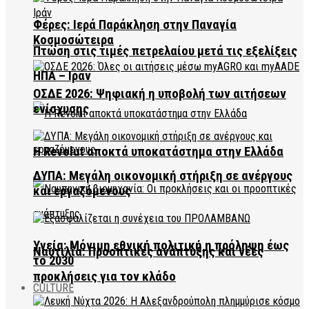
Φέρες: Ιερά Παράκληση στην Παναγία
Κοσμοσώτειρα
Πτώση στις τιμές πετρελαίου μετά τις εξελίξεις
ΗΠΑ – Ιράν
ΟΣΔΕ 2026: Ψηφιακή η υποβολή των αιτήσεων
ενίσχυσης
Η Revolut αποκτά υποκατάστημα στην Ελλάδα
ΔΥΠΑ: Μεγάλη οικονομική στήριξη σε ανέργους
και εργαζόμενους
Υγεία: Μόνιμη εθνική πολιτική η πρόληψη έως
Ναυτιλία: Προοπτικές ανάπτυξης και νέες
το 2030
προκλήσεις για τον κλάδο
CULTURE