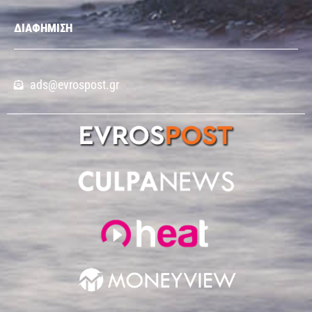
ΔΙΑΦΗΜΙΣΗ
ads@evrospost.gr