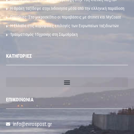
Η Θράκη ταξίδεψε στην Ινδονησία μέσα από την ελληνική παράδοση
Παραλίες: Στο μικροσκόπιο οι παραβάσεις με drones και MyCoast
Η Ελλάδα στις κορυφαίες επιλογές των Ευρωπαίων ταξιδιωτών
Τραυματισμός 15χρονης στη Σαμοθράκη
ΚΑΤΗΓΟΡΙΕΣ
ΕΠΙΚΟΙΝΩΝΙΑ
info@evrospost.gr