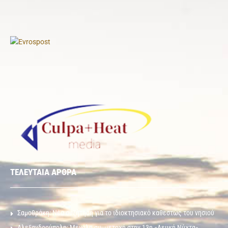
ΤΕΛΕΥΤΑΙΑ ΑΡΘΡΑ
Σαμοθράκη: Νέα συζήτηση για το ιδιοκτησιακό καθεστώς του νησιού
Αλεξανδρούπολη: Μεγάλη συμμετοχή στην 13η «Λευκή Νύχτα»