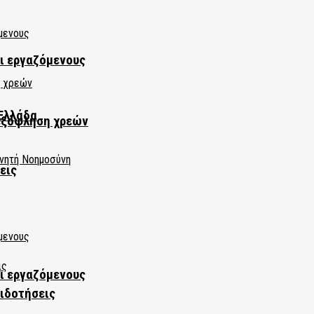
αι εργαζόμενους
Ελλάδα
εξόφληση χρεών
εις
αι εργαζόμενους
πιδοτήσεις