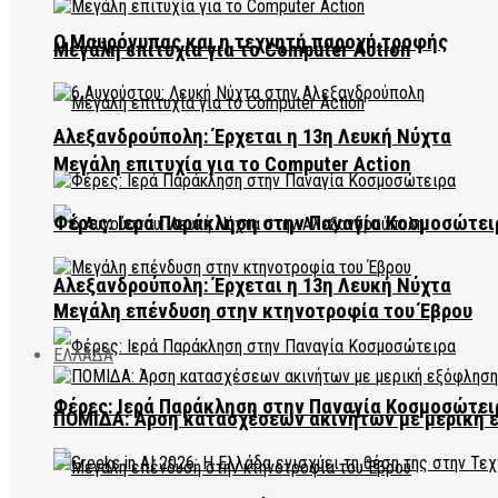
Ο Μαυρόγυπας και η τεχνητή παροχή τροφής
Μεγάλη επιτυχία για το Computer Action
Αλεξανδρούπολη: Έρχεται η 13η Λευκή Νύχτα
Μεγάλη επιτυχία για το Computer Action
Φέρες: Ιερά Παράκληση στην Παναγία Κοσμοσώτει
Αλεξανδρούπολη: Έρχεται η 13η Λευκή Νύχτα
Μεγάλη επένδυση στην κτηνοτροφία του Έβρου
ΕΛΛΑΔΑ
Φέρες: Ιερά Παράκληση στην Παναγία Κοσμοσώτει
ΠΟΜΙΔΑ: Άρση κατασχέσεων ακινήτων με μερική 