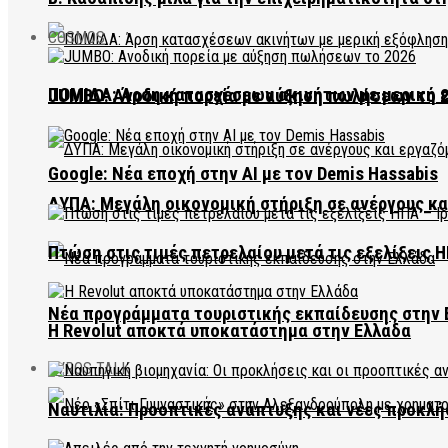
COSMOS
ΠΟΜΙΔΑ: Άρση κατασχέσεων ακινήτων με μερική 
JUMBO: Ανοδική πορεία με αύξηση πωλήσεων το 
Google: Νέα εποχή στην AI με τον Demis Hassabis
ΔΥΠΑ: Μεγάλη οικονομική στήριξη σε ανέργους κ
Πτώση στις τιμές πετρελαίου μετά τις εξελίξεις Η
Νέα προγράμματα τουριστικής εκπαίδευσης στην 
Η Revolut αποκτά υποκατάστημα στην Ελλάδα
EVROS TALK
Ναυτιλία: Προοπτικές ανάπτυξης και νέες προκλή