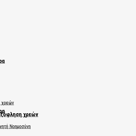
ρα
ρα
εξόφληση χρεών