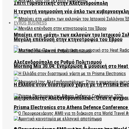
Σπίτι Γυμναστικής στην Αλεξανδρούπολη
Η τεχνητή νοημοσύνη νέο όπλο των κυβερνοεγκλ
EVROS BUSINESS
Μπαίνει στη «μάχη» των εκλογών του Ιατρικού Συ
Μεγάλη επένδυση στην κτηνοτροφία του Έβρου
Αλεξανδρούπολη σε Ρυθμό Πολιτισμού
Morning Mix 30.04: Ενημέρωση & μουσική στο Heat 
Η Ελλάδα στον διαστημικό χάρτη με τη Prisma Elec
Μητροπολίτης Αλεξανδρουπόλεως: Όταν η ψυχραιμ
Prisma Electronics στο Athens Defence Conference