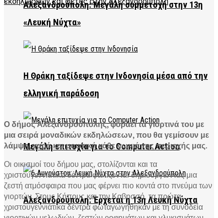
Αλεξανδρούπολη: Μεγάλη συμμετοχή στην 13η
«Λευκή Νύχτα»
Η Θράκη ταξίδεψε στην Ινδονησία μέσα από την
ελληνική παράδοση
Ο δήμος Αλεξανδρούπολης, φοράει τα γιορτινά του με
μια σειρά μοναδικών εκδηλώσεων, που θα γεμίσουν με
λάμψη, χαρά και μουσική κάθε γωνιά της περιοχής μας.
Μεγάλη επιτυχία για το Computer Action
Οι οικισμοί του δήμου μας, στολίζονται και τα
χριστουγεννιάτικα δέντρα φωτίζονται δημιουργώντας μια
ζεστή ατμόσφαιρα που μας φέρνει πιο κοντά στο πνεύμα των
γιορτών. Στους Κήπους και την Καβησσό, τα πρώτα
Αλεξανδρούπολη: Έρχεται η 13η Λευκή Νύχτα
χριστουγεννιάτικα δέντρα φωταγωγήθηκαν με τη συνοδεία
γιορτινών μελωδιών, ζεστών ροφημάτων και γλυκισμάτων.