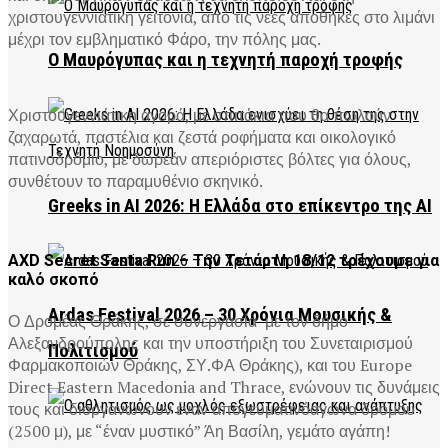
χριστουγεννιάτικη γειτονιά, από τις νέες αποθήκες στο λιμάνι
μέχρι τον εμβληματικό Φάρο, την πόλης μας.
Ο Μαυρόγυπας και η τεχνητή παροχή τροφής
Χριστουγεννιάτικη αγορά, με σπιτάκια που θα πωλούν
ζαχαρωτά, παστέλια και ζεστά ροφήματα και οικολογικό
πατινοδρόμιο, με δωρεάν απεριόριστες βόλτες για όλους,
συνθέτουν το παραμυθένιο σκηνικό.
Greeks in AI 2026: Η Ελλάδα στο επίκεντρο της AI
AXD Secret Santa Run – Την Τετάρτη 18/12 τρέχουμε για
καλό σκοπό
Ardas Festival 2026 – 30 Χρόνια Μουσικής &
Ο Δρομέας Θράκης, σε συνεργασία με τον δήμο
Αλεξανδρούπολης και την υποστήριξη του Συνεταιρισμού
Πολιτισμού
Φαρμακοποιών Θράκης, ΣΥ.ΦΑ Θράκης), και του Europe
Direct Eastern Macedonia and Thrace, ενώνουν τις δυνάμεις
τους και διοργανώνουν έναν απογευματινόαγώνα δρόμου
(2500 μ), με “έναν μυστικό” Άη Βασίλη, γεμάτο αγάπη!