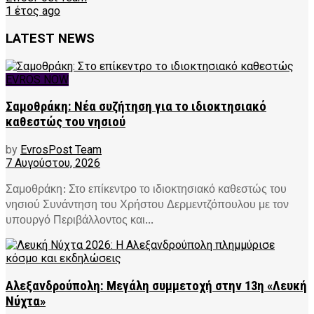
1 έτος ago
LATEST NEWS
EVROS NOW
Σαμοθράκη: Νέα συζήτηση για το ιδιοκτησιακό
καθεστώς του νησιού
by
EvrosPost Team
7 Αυγούστου, 2026
Σαμοθράκη: Στο επίκεντρο το ιδιοκτησιακό καθεστώς του
νησιού Συνάντηση του Χρήστου Δερμεντζόπουλου με τον
υπουργό Περιβάλλοντος και...
Αλεξανδρούπολη: Μεγάλη συμμετοχή στην 13η «Λευκή
Νύχτα»