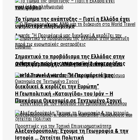
του φόβου
Το τίμημα της ανάπτυξης – Γιατί η Ελλάδα έχει
υψηλότερο πληθωρισμό
Σημαντικό το προβάδισμα της Ελλάδας στην
ανάπτυξη παρά τις ευρωπαϊκές αναταράξεις
Ο Περιφερειάρχης ΑΜΘ για τη διάκριση στα
World Travel Awards: “Η Περιφέρειά μας
διεκδικεί & κερδίζει την Ευρώπη”
Η Γεωπολιτική «Καταιγίδα» του Ιράν – Η
Παγκόσμια Οικονομία σε Τεντωμένο Σχοινί
Αλεξανδρούπολη: Έχουμε τη Γεωγραφία & την
Ιστορία … ζητείται Πολιτική