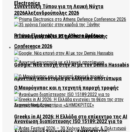
Electronics
Συνέντευξη Τύπου για τη Λευκή Νύχτα
2026Αλεξανδρούπολης 2026
Prisma Electronics στο Athens Defence
Η Ξάνθη γιορτάζει 35 χρόνια παράδοσης
Conference 2026
LIFESTYLE
Google: Νέα εποχή στην AI με τον Demis Hassabis
Αμυντική καινοτομία με ελληνικό αποτύπωμα
Ο Μαυρόγυπας και η τεχνητή παροχή τροφής
Greeks in AI 2026: Η Ελλάδα στο επίκεντρο της AI
Ανανέωση διαπίστευσης ISO 15189:2022 για το
Διαγνωστικό Εργαστήριο «ΔΗΜΟΚΡΙΤΟΣ»