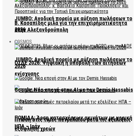
JUMBO: Ανοδική πορεία με αύξηση πωλήσεων το
Β. Κασαπίδης μιλά για την επιχειρηματικότητα
2026
στην Αλεξανδρούπολη
COSMOS
JUMBO: Ανοδική πορεία με αύξηση πωλήσεων το
ΟΣΔΕ 2026: Ψηφιακή η υποβολή των αιτήσεων
2026
ενίσχυσης
Google: Νέα εποχή στην AI με τον Demis Hassabis
ΠΟΜΙΔΑ: Άρση κατασχέσεων ακινήτων με μερική
Πτώση στις τιμές πετρελαίου μετά τις εξελίξεις
ΗΠΑ – Ιράν
εξόφληση χρεών