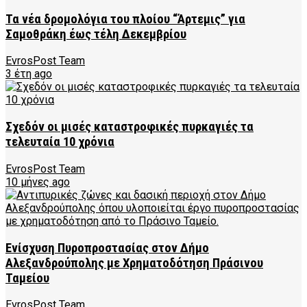
Τα νέα δρομολόγια του πλοίου “Άρτεμις” για
Σαμοθράκη έως τέλη Δεκεμβρίου
EvrosPost Team
3 έτη ago
Σχεδόν οι μισές καταστροφικές πυρκαγιές τα
τελευταία 10 χρόνια
EvrosPost Team
10 μήνες ago
Ενίσχυση Πυροπροστασίας στον Δήμο
Αλεξανδρούπολης με Χρηματοδότηση Πράσινου
Ταμείου
EvrosPost Team