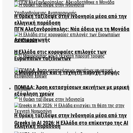
Η Θράκη ταξίδεψε στην Ινδονησία μέσα από την
ελληνική παράδοση
ΠΓΝ Αλεξανδρούπολης: Νέα άδεια για τη Μονάδα
Αναπαραγωγής
Η Ελλάδα στις κορυφαίες επιλογές των
Ευρωπαίων ταξιδιωτών
Ο Μαυρόγυπας και η τεχνητή παροχή τροφής
ΠΟΜΙΔΑ: Άρση κατασχέσεων ακινήτων με μερική
ΕΛΛΑΔΑ
εξόφληση χρεών
Η Θράκη ταξίδεψε στην Ινδονησία μέσα από την
Greeks in AI 2026: Η Ελλάδα στο επίκεντρο της AI
ελληνική παράδοση