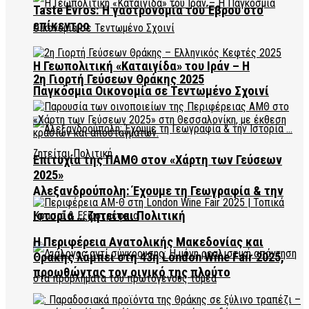
Taste Evros: Η γαστρονομία του Έβρου στο
επίκεντρο
Η Γεωπολιτική «Καταιγίδα» του Ιράν – Η
2η Γιορτή Γεύσεων Θράκης 2025
Παγκόσμια Οικονομία σε Τεντωμένο Σχοινί
Επιτυχία της ΠΑΜΘ στον «Χάρτη των Γεύσεων
2025»
Αλεξανδρούπολη: Έχουμε τη Γεωγραφία & την
Ιστορία … ζητείται Πολιτική
Η Περιφέρεια Ανατολικής Μακεδονίας και
Θράκης λάμπει στη 43η London Wine Fair 2025,
προωθώντας τον οινικό της πλούτο