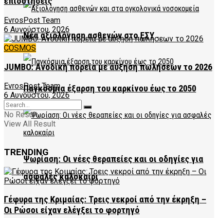
επιδοτήσεις
EvrosPost Team
6 Αυγούστου, 2026
Νέα αξιολόγηση ασθενών στο ΕΣΥ
COSMOS
JUMBO: Ανοδική πορεία με αύξηση πωλήσεων το 2026
EvrosPost Team
Παγκόσμια έξαρση του καρκίνου έως το 2050
6 Αυγούστου, 2026
No Result
View All Result
TRENDING
Ψωρίαση: Οι νέες θεραπείες και οι οδηγίες για
ασφαλές καλοκαίρι
Γέφυρα της Κριμαίας: Τρεις νεκροί από την έκρηξη –
Οι Ρώσοι είχαν ελέγξει το φορτηγό