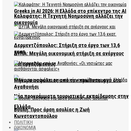
Greeks in AI 2026: Η Ελλάδα στο επίκεντρο της AI
Καλαφάτης: Η Τεχνητή Νοημοσύνη αλλάζει την
οικονομία
Δερμεντζόπουλος: Στήριξη στο έργο των 13,6
εκατ.
ΔΥΠΑ: Μεγάλη οικονομική στήριξη σε ανέργους
και εργαζόμενους
Μήνυμα ασφάλειας από τον πρωθυπουργό στο
Αγαθονήσι
Νέα προγράμματα τουριστικής εκπαίδευσης στην
Ελλάδα
Βουλή: Προς άρση ασυλίας η Ζωή
Κωνσταντοπούλου
ΠΟΛΙΤΙΚΗ
ΟΙΚΟΝΟΜΙΑ