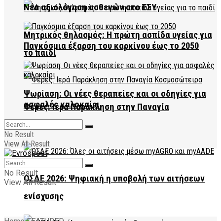
Νέα αξιολόγηση ασθενών στο ΕΣΥ
Μητρικός θηλασμός: Η πρώτη ασπίδα υγείας για
Παγκόσμια έξαρση του καρκίνου έως το 2050
το παιδί
Ψωρίαση: Οι νέες θεραπείες και οι οδηγίες για
ασφαλές καλοκαίρι
Φέρες: Ιερά Παράκληση στην Παναγία
Κοσμοσώτειρα
No Result
View All Result
No Result
ΟΣΔΕ 2026: Ψηφιακή η υποβολή των αιτήσεων
View All Result
ενίσχυσης