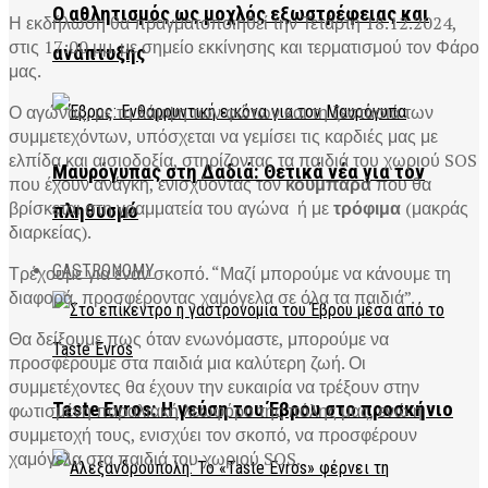
Ο αθλητισμός ως μοχλός εξωστρέφειας και
Η εκδήλωση θα πραγματοποιηθεί την Τετάρτη 18.12.2024,
στις 17:00 μμ. με σημείο εκκίνησης και τερματισμού τον Φάρο
ανάπτυξης
μας.
Ο αγώνας, με τη λάμψη των φώτων και τη ζεστασιά των
συμμετεχόντων, υπόσχεται να γεμίσει τις καρδιές μας με
ελπίδα και αισιοδοξία, στηρίζοντας τα παιδιά του χωριού SOS
Μαυρόγυπας στη Δαδιά: Θετικά νέα για τον
που έχουν ανάγκη, ενισχύοντας τον
κουμπαρά
που θα
βρίσκεται στη γραμματεία του αγώνα ή με
τρόφιμα
(μακράς
πληθυσμό
διαρκείας).
GASTRONOMY
Τρέχουμε για έναν σκοπό. “Μαζί μπορούμε να κάνουμε τη
διαφορά, προσφέροντας χαμόγελα σε όλα τα παιδιά”.
Θα δείξουμε πως όταν ενωνόμαστε, μπορούμε να
προσφέρουμε στα παιδιά μια καλύτερη ζωή. Οι
συμμετέχοντες θα έχουν την ευκαιρία να τρέξουν στην
Taste Evros: Η γεύση του Έβρου στο προσκήνιο
φωτισμένη παραλιακή λεωφόρο της πόλης μας, ενώ η
συμμετοχή τους, ενισχύει τον σκοπό, να προσφέρουν
χαμόγελα στα παιδιά του χωριού SOS.