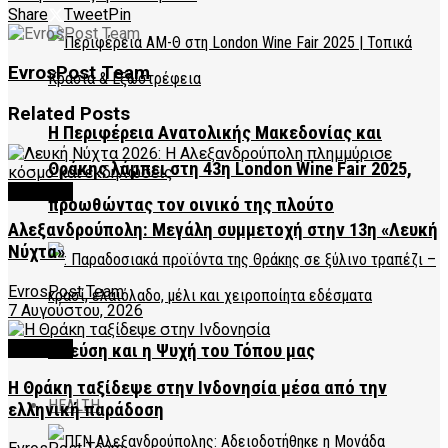
Share
Tweet
Pin
EvrosPost Team
Related
Posts
Η Περιφέρεια Ανατολικής Μακεδονίας και
Θράκης λάμπει στη 43η London Wine Fair 2025,
CULTURE
προωθώντας τον οινικό της πλούτο
Αλεξανδρούπολη: Μεγάλη συμμετοχή στην 13η «Λευκή
Νύχτα»
EvrosPost Team
7 Αυγούστου, 2026
CULTURE
Η Γεύση και η Ψυχή του Τόπου μας
Η Θράκη ταξίδεψε στην Ινδονησία μέσα από την
HEALTH
ελληνική παράδοση