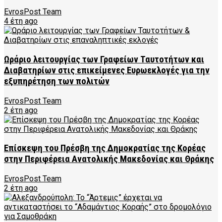
EvrosPost Team
4 έτη ago
Ωράριο λειτουργίας των Γραφείων Ταυτοτήτων και
Διαβατηρίων στις επικείμενες Ευρωεκλογές για την
εξυπηρέτηση των πολιτών
EvrosPost Team
2 έτη ago
Επίσκεψη του Πρέσβη της Δημοκρατίας της Κορέας
στην Περιφέρεια Ανατολικής Μακεδονίας και Θράκης
EvrosPost Team
2 έτη ago