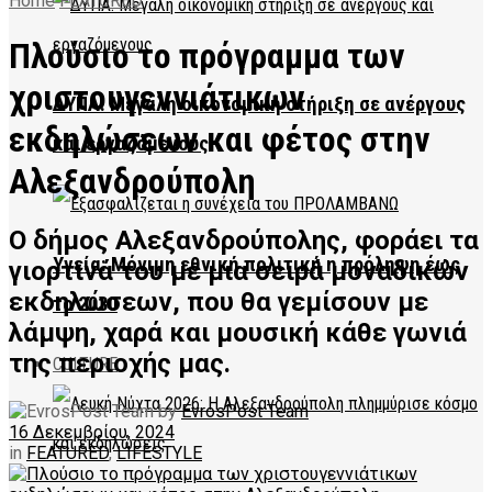
Home
FEATURED
Πλούσιο το πρόγραμμα των
χριστουγεννιάτικων
ΔΥΠΑ: Μεγάλη οικονομική στήριξη σε ανέργους
εκδηλώσεων και φέτος στην
και εργαζόμενους
Αλεξανδρούπολη
Ο δήμος Αλεξανδρούπολης, φοράει τα
Υγεία: Μόνιμη εθνική πολιτική η πρόληψη έως
γιορτινά του με μια σειρά μοναδικών
εκδηλώσεων, που θα γεμίσουν με
το 2030
λάμψη, χαρά και μουσική κάθε γωνιά
της περιοχής μας.
CULTURE
by
EvrosPost Team
16 Δεκεμβρίου, 2024
in
FEATURED
,
LIFESTYLE