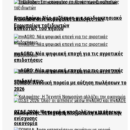
Σαμοθράκη: Νέα συζήτηση για το ιδιοκτησιακό
Η Ελλάδα στις κορυφαίες επιλογές των
Ευρωπαίων ταξιδιωτών
καθεστώς του νησιού
myAGRO: Νέα ψηφιακή εποχή για τις αγροτικές
επιδοτήσεις
myAGRO: Νέα ψηφιακή εποχή για τις αγροτικές
επιδοτήσεις
JUMBO: Ανοδική πορεία με αύξηση πωλήσεων το
2026
ΟΣΔΕ 2026: Ψηφιακή η υποβολή των αιτήσεων
Καλαφάτης: Η Τεχνητή Νοημοσύνη αλλάζει την
ενίσχυσης
οικονομία