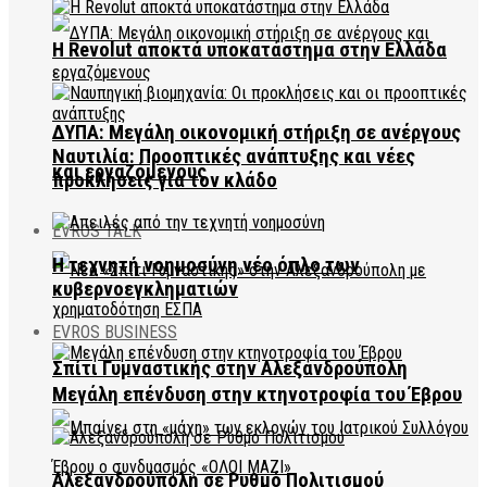
Η Revolut αποκτά υποκατάστημα στην Ελλάδα
ΔΥΠΑ: Μεγάλη οικονομική στήριξη σε ανέργους
Ναυτιλία: Προοπτικές ανάπτυξης και νέες
και εργαζόμενους
προκλήσεις για τον κλάδο
EVROS TALK
Η τεχνητή νοημοσύνη νέο όπλο των
κυβερνοεγκληματιών
EVROS BUSINESS
Σπίτι Γυμναστικής στην Αλεξανδρούπολη
Μεγάλη επένδυση στην κτηνοτροφία του Έβρου
Αλεξανδρούπολη σε Ρυθμό Πολιτισμού