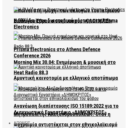
Μπαίνει στη «μάχη» των εκλογών του Ιατρικού
Η Ελλάδα στον διαστημικό χάρτη με τη Prisma
Συλλόγου Έβρου ο συνδυασμός «ΟΛΟΙ ΜΑΖΙ»
Electronics
Prisma Electronics στο Athens Defence
Conference 2026
Morning Mix 30.04: Ενημέρωση & μουσική στο
Heat Radio 88.3
Αμυντική καινοτομία με ελληνικό αποτύπωμα
Ανανέωση διαπίστευσης ISO 15189:2022 για το
Διαγνωστικό Εργαστήριο «ΔΗΜΟΚΡΙΤΟΣ»
Μητροπολίτης Αλεξανδρουπόλεως: Όταν η
ΑΠΟΨΕΙΣ
ψυχραιμία αντιστέκεται στον εθνικολαϊκισμό