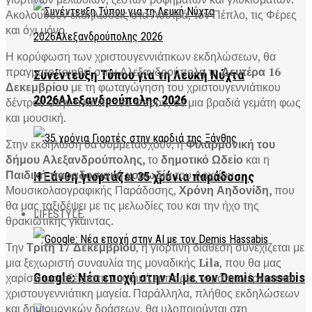
Ακολουθούν εκδηλώσεις στα Λουτρά, τον Πέπλο, τις Φέρες
και όχι μόνο.
Η κορύφωση των χριστουγεννιάτικων εκδηλώσεων, θα
πραγματοποιηθεί στην Αλεξανδρούπολη τη
Δευτέρα 16
Συνέντευξη Τύπου για τη Λευκή Νύχτα
Δεκεμβρίου
με τη φωταγώγηση του χριστουγεννιάτικου
2026Αλεξανδρούπολης 2026
δέντρου στην πλατεία του Φάρου, σε μια βραδιά γεμάτη φως
και μουσική.
Στην εκδήλωση θα συμμετάσχουν, η
Φιλαρμονική του
δήμου Αλεξανδρούπολης,
το
δημοτικό Ωδείο
και η
Παιδική παραδοσιακή χορωδία
του Αρχείου
Η Ξάνθη γιορτάζει 35 χρόνια παράδοσης
Μουσικολαογραφικής Παράδοσης,
Χρόνη Αηδονίδη,
που
θα μας ταξιδέψει με τις μελωδίες του και την ήχο της
LIFESTYLE
θρακιώτικης γκάιντας.
Την
Τρίτη 17 Δεκεμβρίου
, η γιορτινή διάθεση συνεχίζεται με
μια ξεχωριστή συναυλία της μοναδικής
Lila
, που θα μας
χαρίσει μια αξέχαστη μουσική εμπειρία, γεμάτη ενέργεια και
Google: Νέα εποχή στην AI με τον Demis Hassabis
χριστουγεννιάτικη μαγεία. Παράλληλα, πλήθος εκδηλώσεων
και δημιουργικών δράσεων, θα υλοποιούνται στη