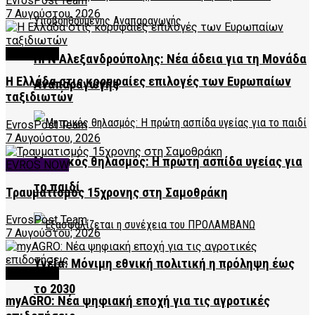
EvrosPost Team
7 Αυγούστου, 2026
FEATURED
ΠΓΝ Αλεξανδρούπολης: Νέα άδεια για τη Μονάδα
Η Ελλάδα στις κορυφαίες επιλογές των Ευρωπαίων
Αναπαραγωγής
ταξιδιωτών
EvrosPost Team
7 Αυγούστου, 2026
Μητρικός θηλασμός: Η πρώτη ασπίδα υγείας για
EVROS NOW
το παιδί
Τραυματισμός 15χρονης στη Σαμοθράκη
EvrosPost Team
7 Αυγούστου, 2026
Υγεία: Μόνιμη εθνική πολιτική η πρόληψη έως
FEATURED
το 2030
myAGRO: Νέα ψηφιακή εποχή για τις αγροτικές