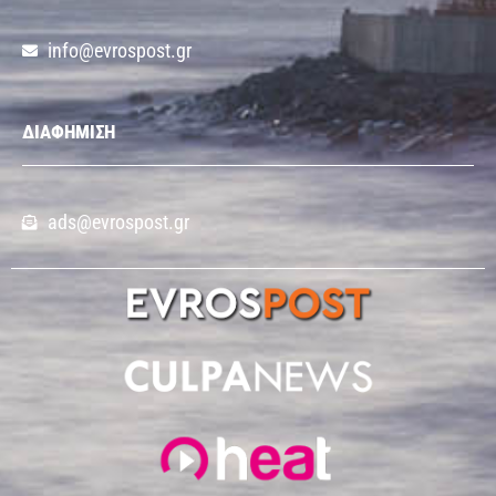
info@evrospost.gr
ΔΙΑΦΗΜΙΣΗ
ads@evrospost.gr