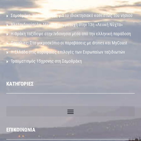
Σαμοθράκη: Νέα συζήτηση για το ιδιοκτησιακό καθεστώς του νησιού
Αλεξανδρούπολη: Μεγάλη συμμετοχή στην 13η «Λευκή Νύχτα»
Η Θράκη ταξίδεψε στην Ινδονησία μέσα από την ελληνική παράδοση
Παραλίες: Στο μικροσκόπιο οι παραβάσεις με drones και MyCoast
Η Ελλάδα στις κορυφαίες επιλογές των Ευρωπαίων ταξιδιωτών
Τραυματισμός 15χρονης στη Σαμοθράκη
ΚΑΤΗΓΟΡΙΕΣ
ΕΠΙΚΟΙΝΩΝΙΑ