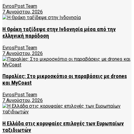
EvrosPost Team
7 Αυγούστου, 2026
Η Θράκη ταξίδεψε στην Ινδονησία μέσα από την
ελληνική παράδοση
EvrosPost Team
7 Αυγούστου, 2026
Παραλίες: Στο μικροσκόπιο οι παραβάσεις με drones
και MyCoast
EvrosPost Team
7 Αυγούστου, 2026
Η Ελλάδα στις κορυφαίες επιλογές των Ευρωπαίων
ταξιδιωτών