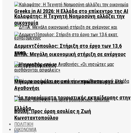
Greeks in AI 2026: Η Ελλάδα στο επίκεντρο της AI
Καλαφάτης: Η Τεχνητή Νοημοσύνη αλλάζει την
οικονομία
Δερμεντζόπουλος: Στήριξη στο έργο των 13,6
εκατ.
ΔΥΠΑ: Μεγάλη οικονομική στήριξη σε ανέργους
και εργαζόμενους
Μήνυμα ασφάλειας από τον πρωθυπουργό στο
Αγαθονήσι
Νέα προγράμματα τουριστικής εκπαίδευσης στην
Ελλάδα
Βουλή: Προς άρση ασυλίας η Ζωή
Κωνσταντοπούλου
ΠΟΛΙΤΙΚΗ
ΟΙΚΟΝΟΜΙΑ