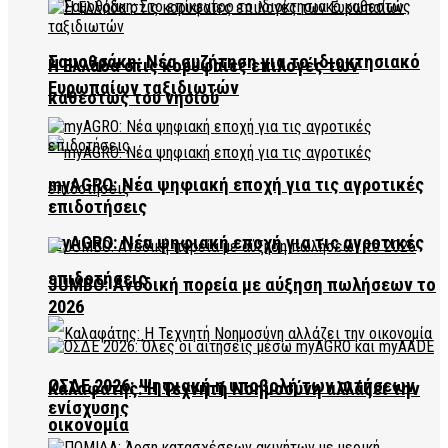
Σαμοθράκη: Νέα συζήτηση για το ιδιοκτησιακό
Η Ελλάδα στις κορυφαίες επιλογές των
Ευρωπαίων ταξιδιωτών
καθεστώς του νησιού
myAGRO: Νέα ψηφιακή εποχή για τις αγροτικές
επιδοτήσεις
myAGRO: Νέα ψηφιακή εποχή για τις αγροτικές
επιδοτήσεις
JUMBO: Ανοδική πορεία με αύξηση πωλήσεων το
2026
ΟΣΔΕ 2026: Ψηφιακή η υποβολή των αιτήσεων
Καλαφάτης: Η Τεχνητή Νοημοσύνη αλλάζει την
ενίσχυσης
οικονομία