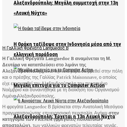
Αλεξανδρούπολη: Μεγάλη συμμετοχή στην 13η
«Λευκή Νύχτα»
Η Θράκη ταξίδεψε στην Ινδονησία μέσα από την
Η Γαλλική Φρεγάτα Languedoc B
ελληνική παράδοση
Η Γαλλική Φρεγάτα Languedoc B αναμένεται τη Μ.
Δευτέρα να καταπλεύσει στο λιμάνι της
Αλεξανδρούπολης,
ενώ την ίδια μέρα θα βρεθεί στην πόλη
και ο πρέσβης της Γαλλίας Patrick Maisonnave, ο οποίος
είχε επισκεφθεί την Αλεξανδρούπολη τον περασμένο
Μεγάλη επιτυχία για το Computer Action
Νοέμβριο και συναντήθηκε με τη διοίκηση του Οργανισμού
Λιμένα Αλεξανδρούπολης.
Η φρεγάτα Languedoc Β βρίσκεται στην Ανατολική Μεσόγειο
πραγματοποιώντας επιχειρησιακή περιπολία. Ανήκει
στην
Αλεξανδρούπολη: Έρχεται η 13η Λευκή Νύχτα
κατηγορία των FREMM (φρεγάτες πολλαπλών
αποστολών),
των γαλλικών φρεγατών τελευταίας γενιάς.