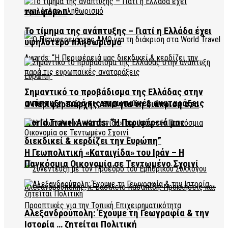
του φόβου
Το τίμημα της ανάπτυξης – Γιατί η Ελλάδα έχει
υψηλότερο πληθωρισμό
Σημαντικό το προβάδισμα της Ελλάδας στην
ανάπτυξη παρά τις ευρωπαϊκές αναταράξεις
Ο Περιφερειάρχης ΑΜΘ για τη διάκριση στα
World Travel Awards: “Η Περιφέρειά μας
διεκδικεί & κερδίζει την Ευρώπη”
Η Γεωπολιτική «Καταιγίδα» του Ιράν – Η
Παγκόσμια Οικονομία σε Τεντωμένο Σχοινί
Αλεξανδρούπολη: Έχουμε τη Γεωγραφία & την
Ιστορία … ζητείται Πολιτική