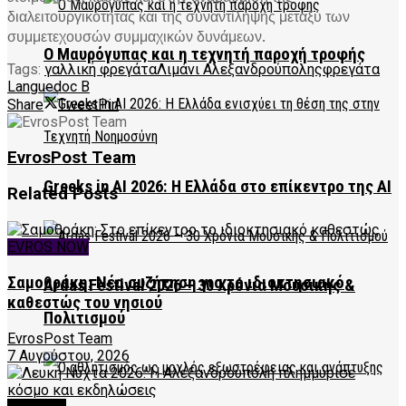
διαλειτουργικότητας και της συναντίληψης μεταξύ των
συμμετεχουσών συμμαχικών δυνάμεων.
Ο Μαυρόγυπας και η τεχνητή παροχή τροφής
Tags:
γαλλική φρεγάτα
Λιμάνι Αλεξανδρούπολης
φρεγάτα
Languedoc B
Share
Tweet
Pin
EvrosPost Team
Greeks in AI 2026: Η Ελλάδα στο επίκεντρο της AI
Related
Posts
EVROS NOW
Σαμοθράκη: Νέα συζήτηση για το ιδιοκτησιακό
Ardas Festival 2026 – 30 Χρόνια Μουσικής &
καθεστώς του νησιού
Πολιτισμού
EvrosPost Team
7 Αυγούστου, 2026