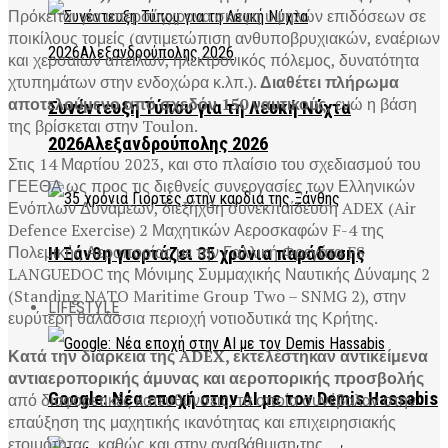
Πρόκειται για υπερσύγχρονα σκάφη υψηλών επιδόσεων σε
ποικίλους τομείς (αντιμετώπιση ανθυποβρυχιακών, εναέριων
και χερσαίων απειλών, ηλεκτρονικός πόλεμος, δυνατότητα
χτυπημάτων στην ενδοχώρα κ.λπ.).
Διαθέτει πλήρωμα
αποτελούμενο από σχεδόν 150 ναυτικούς,
ενώ η βάση
Συνέντευξη Τύπου για τη Λευκή Νύχτα
της βρίσκεται στην Toulon.
2026Αλεξανδρούπολης 2026
Στις 14 Μαρτίου 2023, και στο πλαίσιο του σχεδιασμού του
ΓΕΕΘΑ ως προς τις διεθνείς συνεργασίες των Ελληνικών
Ενόπλων Δυνάμεων, διεξήχθη συνεκπαίδευση ADEX (Air
Defence Exercise) 2 Μαχητικών Αεροσκαφών F-4 της
Πολεμικής Αεροπορίας με την Γαλλική Φρεγάτα FS
Η Ξάνθη γιορτάζει 35 χρόνια παράδοσης
LANGUEDOC της Μόνιμης Συμμαχικής Ναυτικής Δύναμης 2
(Standing NATO Maritime Group Two – SNMG 2), στην
LIFESTYLE
ευρύτερη θαλάσσια περιοχή νοτιοδυτικά της Κρήτης.
Κατά την διάρκεια της ADEX, εκτελέστηκαν αντικείμενα
αντιαεροπορικής άμυνας και αεροπορικής προσβολής
Google: Νέα εποχή στην AI με τον Demis Hassabis
από διαφορετικές κατευθύνσεις, τα οποία συνέβαλαν στην
επαύξηση της μαχητικής ικανότητας και επιχειρησιακής
ετοιμότητας, καθώς και στην αναβάθμιση της