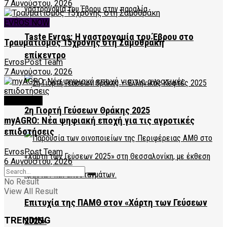
7 Αυγούστου, 2026
EVROS NOW
Taste Evros: Η γαστρονομία του Έβρου στο
Τραυματισμός 15χρονης στη Σαμοθράκη
επίκεντρο
EvrosPost Team
7 Αυγούστου, 2026
FEATURED
2η Γιορτή Γεύσεων Θράκης 2025
myAGRO: Νέα ψηφιακή εποχή για τις αγροτικές
επιδοτήσεις
EvrosPost Team
6 Αυγούστου, 2026
No Result
View All Result
Επιτυχία της ΠΑΜΘ στον «Χάρτη των Γεύσεων
TRENDING
2025»