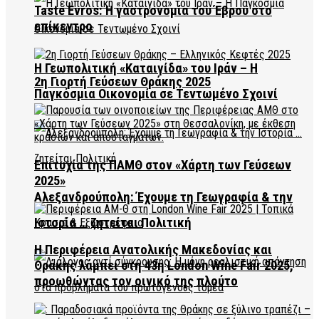
Taste Evros: Η γαστρονομία του Έβρου στο
επίκεντρο
Η Γεωπολιτική «Καταιγίδα» του Ιράν – Η
2η Γιορτή Γεύσεων Θράκης 2025
Παγκόσμια Οικονομία σε Τεντωμένο Σχοινί
Επιτυχία της ΠΑΜΘ στον «Χάρτη των Γεύσεων
2025»
Αλεξανδρούπολη: Έχουμε τη Γεωγραφία & την
Ιστορία … ζητείται Πολιτική
Η Περιφέρεια Ανατολικής Μακεδονίας και
Θράκης λάμπει στη 43η London Wine Fair 2025,
προωθώντας τον οινικό της πλούτο