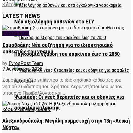
3 έτη ago
LATEST NEWS
Νέα αξιολόγηση ασθενών στο ΕΣΥ
EVROS NOW
Σαμοθράκη: Νέα συζήτηση για το ιδιοκτησιακό
καθεστώς του νησιού
Παγκόσμια έξαρση του καρκίνου έως το 2050
by
EvrosPost Team
7 Αυγούστου, 2026
Σαμοθράκη: Στο επίκεντρο το ιδιοκτησιακό καθεστώς του
νησιού Συνάντηση του Χρήστου Δερμεντζόπουλου με τον
υπουργό Περιβάλλοντος και...
Ψωρίαση: Οι νέες θεραπείες και οι οδηγίες για
ασφαλές καλοκαίρι
Αλεξανδρούπολη: Μεγάλη συμμετοχή στην 13η «Λευκή
Νύχτα»