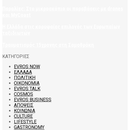
Παραλίες: Στο μικροσκόπιο οι παραβάσεις με drones
και MyCoast
Η Ελλάδα στις κορυφαίες επιλογές των Ευρωπαίων
ταξιδιωτών
Τραυματισμός 15χρονης στη Σαμοθράκη
ΚΑΤΗΓΟΡΙΕΣ
EVROS NOW
ΕΛΛΑΔΑ
ΠΟΛΙΤΙΚΗ
ΟΙΚΟΝΟΜΙΑ
EVROS TALK
COSMOS
EVROS BUSINESS
ΑΠΟΨΕΙΣ
ΚΟΙΝΩΝΙΑ
CULTURE
LIFESTYLE
GASTRONOMY