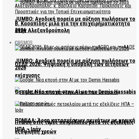
JUMBO: Ανοδική πορεία με αύξηση πωλήσεων το
Β. Κασαπίδης μιλά για την επιχειρηματικότητα
2026
στην Αλεξανδρούπολη
COSMOS
JUMBO: Ανοδική πορεία με αύξηση πωλήσεων το
ΟΣΔΕ 2026: Ψηφιακή η υποβολή των αιτήσεων
2026
ενίσχυσης
Google: Νέα εποχή στην AI με τον Demis Hassabis
ΠΟΜΙΔΑ: Άρση κατασχέσεων ακινήτων με μερική
Πτώση στις τιμές πετρελαίου μετά τις εξελίξεις
ΗΠΑ – Ιράν
εξόφληση χρεών