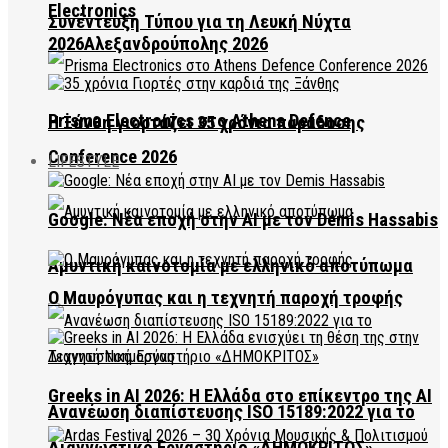
Electronics
Συνέντευξη Τύπου για τη Λευκή Νύχτα
2026Αλεξανδρούπολης 2026
Prisma Electronics στο Athens Defence
Η Ξάνθη γιορτάζει 35 χρόνια παράδοσης
Conference 2026
LIFESTYLE
Google: Νέα εποχή στην AI με τον Demis Hassabis
Αμυντική καινοτομία με ελληνικό αποτύπωμα
Ο Μαυρόγυπας και η τεχνητή παροχή τροφής
Greeks in AI 2026: Η Ελλάδα στο επίκεντρο της AI
Ανανέωση διαπίστευσης ISO 15189:2022 για το
Διαγνωστικό Εργαστήριο «ΔΗΜΟΚΡΙΤΟΣ»