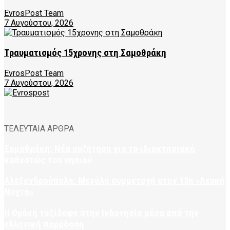
EvrosPost Team
7 Αυγούστου, 2026
Τραυματισμός 15χρονης στη Σαμοθράκη
EvrosPost Team
7 Αυγούστου, 2026
ΤΕΛΕΥΤΑΙΑ ΑΡΘΡΑ
Σαμοθράκη: Νέα συζήτηση για το ιδιοκτησιακό
καθεστώς του νησιού
Αλεξανδρούπολη: Μεγάλη συμμετοχή στην 13η «Λευκή
Νύχτα»
Η Θράκη ταξίδεψε στην Ινδονησία μέσα από την
ελληνική παράδοση