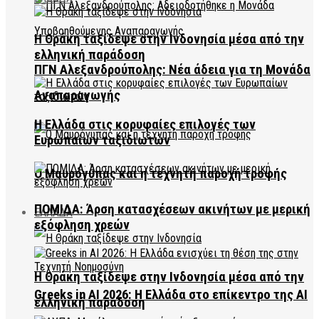
Η Θράκη ταξίδεψε στην Ινδονησία μέσα από την
ελληνική παράδοση
ΠΓΝ Αλεξανδρούπολης: Νέα άδεια για τη Μονάδα
Αναπαραγωγής
Η Ελλάδα στις κορυφαίες επιλογές των
Ευρωπαίων ταξιδιωτών
Ο Μαυρόγυπας και η τεχνητή παροχή τροφής
ΠΟΜΙΔΑ: Άρση κατασχέσεων ακινήτων με μερική
ΕΛΛΑΔΑ
εξόφληση χρεών
Η Θράκη ταξίδεψε στην Ινδονησία μέσα από την
Greeks in AI 2026: Η Ελλάδα στο επίκεντρο της AI
ελληνική παράδοση