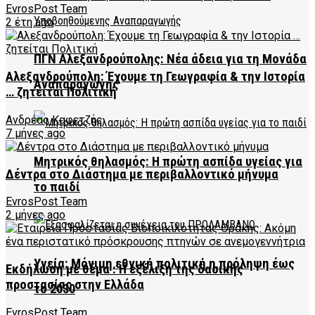
EvrosPost Team
2 έτη ago
ΠΓΝ Αλεξανδρούπολης: Νέα άδεια για τη Μονάδα
Αλεξανδρούπολη: Έχουμε τη Γεωγραφία & την Ιστορία
Αναπαραγωγής
… ζητείται Πολιτική
Ανδρέας Καφετζής
7 μήνες ago
Μητρικός θηλασμός: Η πρώτη ασπίδα υγείας για
Δέντρα στο Διάστημα με περιβαλλοντικό μήνυμα
το παιδί
EvrosPost Team
2 μήνες ago
Υγεία: Μόνιμη εθνική πολιτική η πρόληψη έως
Εκδήλωση με θέμα : Η εξέλιξη της δασικής
προστασίας στην Ελλάδα
το 2030
EvrosPost Team