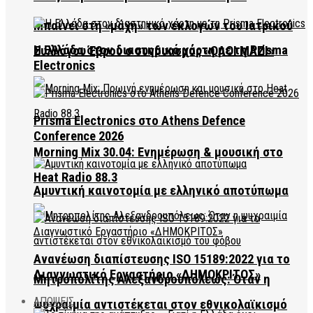
Μπαίνει στη «μάχη» των εκλογών του Ιατρικού
Η Ελλάδα στον διαστημικό χάρτη με τη Prisma
Συλλόγου Έβρου ο συνδυασμός «ΟΛΟΙ ΜΑΖΙ»
Electronics
Prisma Electronics στο Athens Defence
Conference 2026
Morning Mix 30.04: Ενημέρωση & μουσική στο
Heat Radio 88.3
Αμυντική καινοτομία με ελληνικό αποτύπωμα
Ανανέωση διαπίστευσης ISO 15189:2022 για το
Διαγνωστικό Εργαστήριο «ΔΗΜΟΚΡΙΤΟΣ»
Μητροπολίτης Αλεξανδρουπόλεως: Όταν η
ΑΠΟΨΕΙΣ
ψυχραιμία αντιστέκεται στον εθνικολαϊκισμό