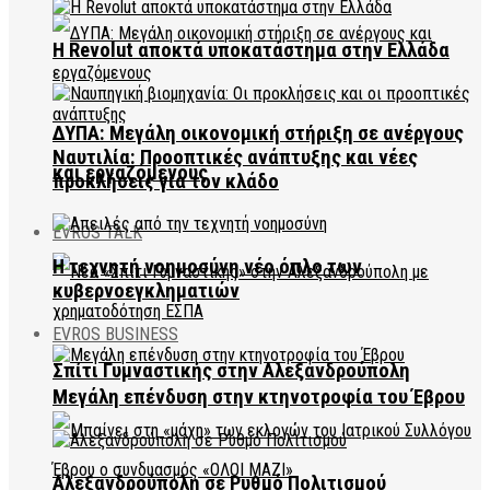
Η Revolut αποκτά υποκατάστημα στην Ελλάδα
ΔΥΠΑ: Μεγάλη οικονομική στήριξη σε ανέργους
Ναυτιλία: Προοπτικές ανάπτυξης και νέες
και εργαζόμενους
προκλήσεις για τον κλάδο
EVROS TALK
Η τεχνητή νοημοσύνη νέο όπλο των
κυβερνοεγκληματιών
EVROS BUSINESS
Σπίτι Γυμναστικής στην Αλεξανδρούπολη
Μεγάλη επένδυση στην κτηνοτροφία του Έβρου
Αλεξανδρούπολη σε Ρυθμό Πολιτισμού