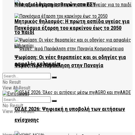
Νέα αξιολόγηση ασθενών στο ΕΣΥ
Μητρικός θηλασμός: Η πρώτη ασπίδα υγείας για
Παγκόσμια έξαρση του καρκίνου έως το 2050
το παιδί
Ψωρίαση: Οι νέες θεραπείες και οι οδηγίες για
ασφαλές καλοκαίρι
Φέρες: Ιερά Παράκληση στην Παναγία
Κοσμοσώτειρα
No Result
View All Result
No Result
ΟΣΔΕ 2026: Ψηφιακή η υποβολή των αιτήσεων
View All Result
ενίσχυσης