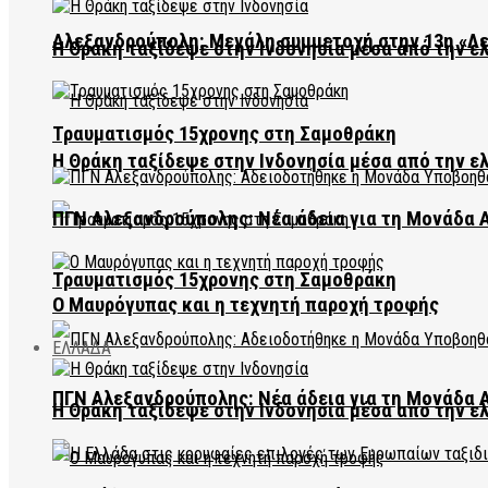
Αλεξανδρούπολη: Μεγάλη συμμετοχή στην 13η «Λ
Η Θράκη ταξίδεψε στην Ινδονησία μέσα από την ε
Τραυματισμός 15χρονης στη Σαμοθράκη
Η Θράκη ταξίδεψε στην Ινδονησία μέσα από την ε
ΠΓΝ Αλεξανδρούπολης: Νέα άδεια για τη Μονάδα
Τραυματισμός 15χρονης στη Σαμοθράκη
Ο Μαυρόγυπας και η τεχνητή παροχή τροφής
ΕΛΛΑΔΑ
ΠΓΝ Αλεξανδρούπολης: Νέα άδεια για τη Μονάδα
Η Θράκη ταξίδεψε στην Ινδονησία μέσα από την ε