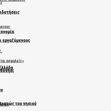
πιδοτήσεις
κονομία
αι εργαζόμενους
τ.
Ελλάδα
αθονήσι
ου
θεστώς του νησιού