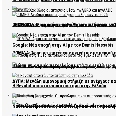
COSMOS
ΟΣΔΕ 2026: Ψηφιακή η υποβολή των αιτήσεων ενί
JUMBO: Ανοδική πορεία με αύξηση πωλήσεων το 
Google: Νέα εποχή στην AI με τον Demis Hassabis
ΠΟΜΙΔΑ: Άρση κατασχέσεων ακινήτων με μερική 
Πτώση στις τιμές πετρελαίου μετά τις εξελίξεις Η
ΔΥΠΑ: Μεγάλη οικονομική στήριξη σε ανέργους κ
Η Revolut αποκτά υποκατάστημα στην Ελλάδα
EVROS TALK
Ναυτιλία: Προοπτικές ανάπτυξης και νέες προκλή