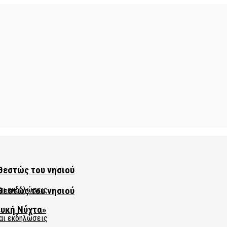
θεστώς του νησιού
θεστώς του νησιού
ευκή Νύχτα»