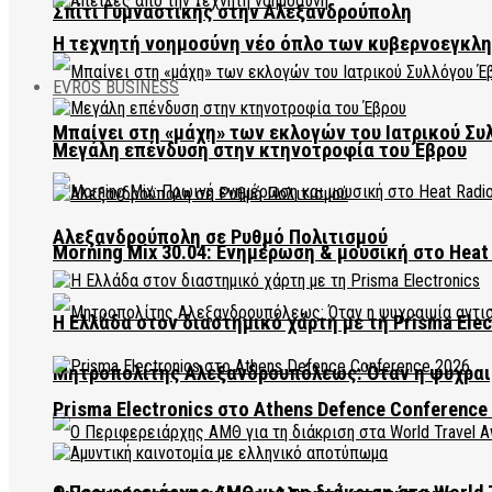
Σπίτι Γυμναστικής στην Αλεξανδρούπολη
Η τεχνητή νοημοσύνη νέο όπλο των κυβερνοεγκλ
EVROS BUSINESS
Μπαίνει στη «μάχη» των εκλογών του Ιατρικού Συ
Μεγάλη επένδυση στην κτηνοτροφία του Έβρου
Αλεξανδρούπολη σε Ρυθμό Πολιτισμού
Morning Mix 30.04: Ενημέρωση & μουσική στο Heat 
Η Ελλάδα στον διαστημικό χάρτη με τη Prisma Elec
Μητροπολίτης Αλεξανδρουπόλεως: Όταν η ψυχραιμ
Prisma Electronics στο Athens Defence Conference