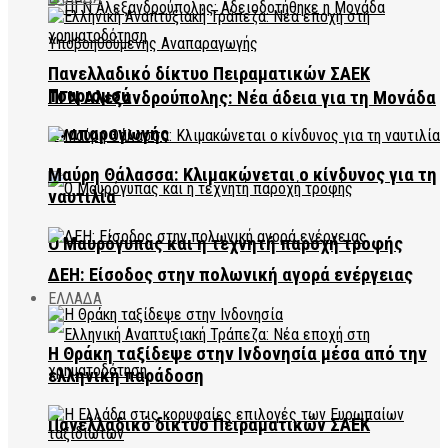
Πανελλαδικό δίκτυο Πειραματικών ΣΑΕΚ
Τουρισμού
ΠΓΝ Αλεξανδρούπολης: Νέα άδεια για τη Μονάδα
Αναπαραγωγής
Μαύρη Θάλασσα: Κλιμακώνεται ο κίνδυνος για τη
ναυτιλία
Ο Μαυρόγυπας και η τεχνητή παροχή τροφής
ΔΕΗ: Είσοδος στην πολωνική αγορά ενέργειας
ΕΛΛΑΔΑ
Η Θράκη ταξίδεψε στην Ινδονησία μέσα από την
ελληνική παράδοση
Πανελλαδικό δίκτυο Πειραματικών ΣΑΕΚ