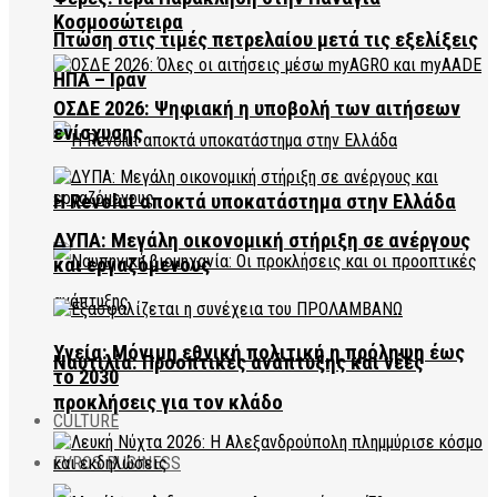
Κοσμοσώτειρα
Πτώση στις τιμές πετρελαίου μετά τις εξελίξεις
ΗΠΑ – Ιράν
ΟΣΔΕ 2026: Ψηφιακή η υποβολή των αιτήσεων
ενίσχυσης
Η Revolut αποκτά υποκατάστημα στην Ελλάδα
ΔΥΠΑ: Μεγάλη οικονομική στήριξη σε ανέργους
και εργαζόμενους
Υγεία: Μόνιμη εθνική πολιτική η πρόληψη έως
Ναυτιλία: Προοπτικές ανάπτυξης και νέες
το 2030
προκλήσεις για τον κλάδο
CULTURE
EVROS BUSINESS