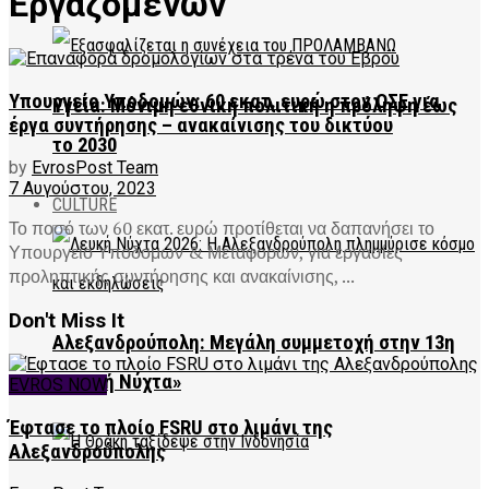
Εργαζομένων
Υπουργείο Υποδομών: 60 εκατ. ευρώ στον ΟΣΕ για
Υγεία: Μόνιμη εθνική πολιτική η πρόληψη έως
έργα συντήρησης – ανακαίνισης του δικτύου
το 2030
by
EvrosPost Team
7 Αυγούστου, 2023
CULTURE
Το ποσό των 60 εκατ. ευρώ προτίθεται να δαπανήσει το
Υπουργείο Υποδομών & Μεταφορών, για εργασίες
προληπτικής συντήρησης και ανακαίνισης, ...
Don't Miss It
Αλεξανδρούπολη: Μεγάλη συμμετοχή στην 13η
«Λευκή Νύχτα»
EVROS NOW
Έφτασε το πλοίο FSRU στο λιμάνι της
Αλεξανδρούπολης