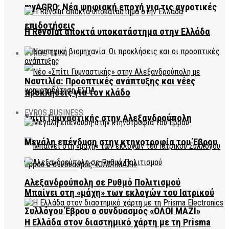
myAGRO: Νέα ψηφιακή εποχή για τις αγροτικές
επιδοτήσεις
Η Revolut αποκτά υποκατάστημα στην Ελλάδα
EVROS TALK
Ναυτιλία: Προοπτικές ανάπτυξης και νέες
προκλήσεις για τον κλάδο
EVROS BUSINESS
Σπίτι Γυμναστικής στην Αλεξανδρούπολη
Μεγάλη επένδυση στην κτηνοτροφία του Έβρου
Αλεξανδρούπολη σε Ρυθμό Πολιτισμού
Μπαίνει στη «μάχη» των εκλογών του Ιατρικού
Συλλόγου Έβρου ο συνδυασμός «ΟΛΟΙ ΜΑΖΙ»
Η Ελλάδα στον διαστημικό χάρτη με τη Prisma