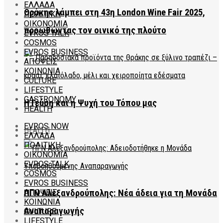
ΕΛΛΑΔΑ
Θράκης λάμπει στη 43η London Wine Fair 2025,
ΠΟΛΙΤΙΚΗ
ΟΙΚΟΝΟΜΙΑ
προωθώντας τον οινικό της πλούτο
EVROS TALK
COSMOS
EVROS BUSINESS
ΑΠΟΨΕΙΣ
ΚΟΙΝΩΝΙΑ
CULTURE
LIFESTYLE
GASTRONOMY
Η Γεύση και η Ψυχή του Τόπου μας
HEALTH
EVROS NOW
HEALTH
ΕΛΛΑΔΑ
ΠΟΛΙΤΙΚΗ
ΟΙΚΟΝΟΜΙΑ
EVROS TALK
COSMOS
EVROS BUSINESS
ΑΠΟΨΕΙΣ
ΠΓΝ Αλεξανδρούπολης: Νέα άδεια για τη Μονάδα
ΚΟΙΝΩΝΙΑ
Αναπαραγωγής
CULTURE
LIFESTYLE