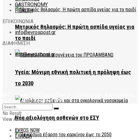
GASTRONOMY
HEALTH
ΕΠΙΚΟΙΝΩΝΙΑ
Μητρικός θηλασμός: Η πρώτη ασπίδα υγείας για
info@evrospost.gr
το παιδί
ΔΙΑΦΗΜΙΣΗ
ads@evrospost.gr
Υγεία: Μόνιμη εθνική πολιτική η πρόληψη έως
το 2030
© Copyright 2022 EvrosPost.gr – Σχεδιασμός & κατασκεύη
ιστοσελίδας:
Respect Web
No Result
Νέα αξιολόγηση ασθενών στο ΕΣΥ
View All Result
EVROS NOW
ΕΛΛΑΔΑ