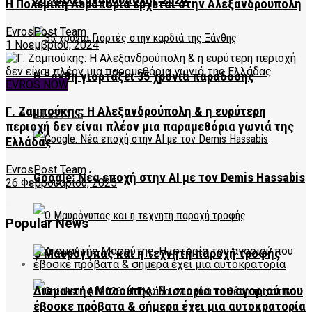
2026Αλεξανδρούπολης 2026
Η Πολεμική Αεροπορία έρχεται στην Αλεξανδρούπολη
EvrosPost Team
1 Νοεμβρίου, 2024
Η Ξάνθη γιορτάζει 35 χρόνια παράδοσης
EVROS NOW
Γ. Ζαμπούκης: Η Αλεξανδρούπολη & η ευρύτερη
LIFESTYLE
περιοχή δεν είναι πλέον μια παραμεθόρια γωνιά της
Ελλάδας
EvrosPost Team
Google: Νέα εποχή στην AI με τον Demis Hassabis
26 Φεβρουαρίου, 2025
Popular News
Ο Μαυρόγυπας και η τεχνητή παροχή τροφής
Διαμαντής Μασούτης: Η ιστορία του αγοριού που
έβοσκε πρόβατα & σήμερα έχει μια αυτοκρατορία