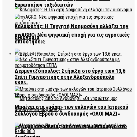
Ευρωπαίων ταξιδιωτών
Καλαφάτης: Η Τεχνητή Νοημοσύνη αλλάζει την
myAGRO: Νέα ψηφιακή εποχή για τις αγροτικές
οικονομία
επιδοτήσεις
EVROS TALK
Δερμεντζόπουλος: Στήριξη στο έργο των 13,6
Σπίτι Γυμναστικής στην Αλεξανδρούπολη
εκατ.
Μπαίνει στη «μάχη» των εκλογών του Ιατρικού
Συλλόγου Έβρου ο συνδυασμός «ΟΛΟΙ ΜΑΖΙ»
Μήνυμα ασφάλειας από τον πρωθυπουργό στο