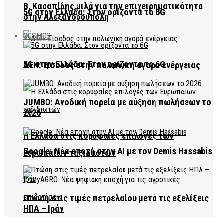
Β. Κασαπίδης μιλά για την επιχειρηματικότητα
5G στην Ελλάδα: Στον ορίζοντα το 6G
στην Αλεξανδρούπολη
COSMOS
5G στην Ελλάδα: Στον ορίζοντα το 6G
ΔΕΗ: Είσοδος στην πολωνική αγορά ενέργειας
JUMBO: Ανοδική πορεία με αύξηση πωλήσεων το
2026
Η Ελλάδα στις κορυφαίες επιλογές των
Google: Νέα εποχή στην AI με τον Demis Hassabis
Ευρωπαίων ταξιδιωτών
Πτώση στις τιμές πετρελαίου μετά τις εξελίξεις
ΗΠΑ – Ιράν