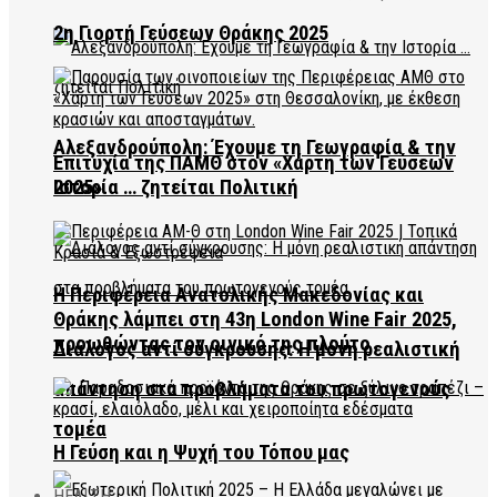
2η Γιορτή Γεύσεων Θράκης 2025
Αλεξανδρούπολη: Έχουμε τη Γεωγραφία & την
Επιτυχία της ΠΑΜΘ στον «Χάρτη των Γεύσεων
2025»
Ιστορία … ζητείται Πολιτική
Η Περιφέρεια Ανατολικής Μακεδονίας και
Θράκης λάμπει στη 43η London Wine Fair 2025,
προωθώντας τον οινικό της πλούτο
Διάλογος αντί σύγκρουσης: Η μόνη ρεαλιστική
απάντηση στα προβλήματα του πρωτογενούς
τομέα
Η Γεύση και η Ψυχή του Τόπου μας
HEALTH