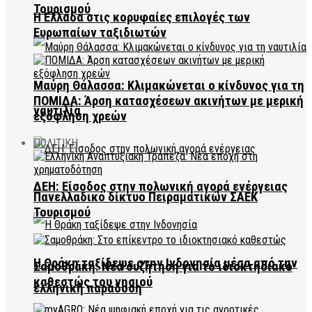
Τουρισμού
Η Ελλάδα στις κορυφαίες επιλογές των
Ευρωπαίων ταξιδιωτών
Μαύρη Θάλασσα: Κλιμακώνεται ο κίνδυνος για τη
ΠΟΜΙΔΑ: Άρση κατασχέσεων ακινήτων με μερική
ναυτιλία
εξόφληση χρεών
ΠΟΛΙΤΙΚΗ
ΔΕΗ: Είσοδος στην πολωνική αγορά ενέργειας
Πανελλαδικό δίκτυο Πειραματικών ΣΑΕΚ
Τουρισμού
Η Θράκη ταξίδεψε στην Ινδονησία μέσα από την
Σαμοθράκη: Νέα συζήτηση για το ιδιοκτησιακό
καθεστώς του νησιού
ελληνική παράδοση