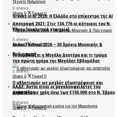
0 shares
Share
0
Tweet
0
Greeks in AI 2026: Η Ελλάδα στο επίκεντρο της AI
Απογραφή 2021: Στις 134.776 οι κάτοικοι του Ν.
Έβρου [αναλυτικά στοιχεία]
0 shares
Ardas Festival 2026 – 30 Χρόνια Μουσικής &
Share
0
Tweet
0
Πολιτισμού
Τι συμβολίζει η Μεγάλη Δευτέρα και τι τρώμε
την πρώτη ημέρα της Μεγάλης Εβδομάδας
0 shares
Share
0
Tweet
0
Ο αθλητισμός ως μοχλός εξωστρέφειας και
ΑΑΔΕ: Αυτοί είναι οι μεγαλοοφειλέτες του
ανάπτυξης
Δημοσίου με χρέη άνω των €150.000 στο Ν. Έβρου
0 shares
Share
0
Tweet
0