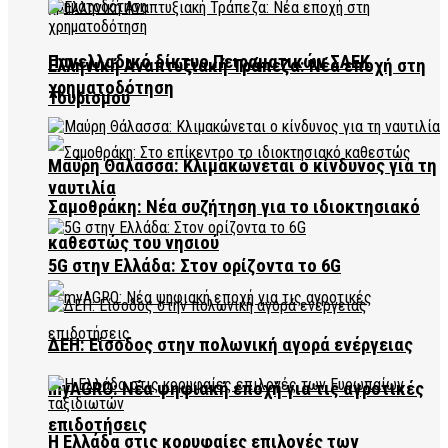
Πανελλαδικό δίκτυο Πειραματικών ΣΑΕΚ
Ελληνική Αναπτυξιακή Τράπεζα: Νέα εποχή στη
χρηματοδότηση
Τουρισμού
Μαύρη Θάλασσα: Κλιμακώνεται ο κίνδυνος για τη
ναυτιλία
Σαμοθράκη: Νέα συζήτηση για το ιδιοκτησιακό
καθεστώς του νησιού
5G στην Ελλάδα: Στον ορίζοντα το 6G
ΔΕΗ: Είσοδος στην πολωνική αγορά ενέργειας
myAGRO: Νέα ψηφιακή εποχή για τις αγροτικές
επιδοτήσεις
Η Ελλάδα στις κορυφαίες επιλογές των