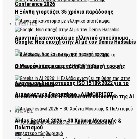
Conference 2026
Η Ξάνθη γιορτάζει 35 χρόνια παράδοσης
LIFESTYLE
Αμυντική καινοτομία με ελληνικό αποτύπωμα
Google: Νέα εποχή στην AI με τον Demis Hassabis
Ο Μαυρόγυπας και η τεχνητή παροχή τροφής
Ανανέωση διαπίστευσης ISO 15189:2022 για το
Διαγνωστικό Εργαστήριο «ΔΗΜΟΚΡΙΤΟΣ»
Greeks in AI 2026: Η Ελλάδα στο επίκεντρο της AI
ΑΠΟΨΕΙΣ
Ardas Festival 2026 – 30 Χρόνια Μουσικής &
Πολιτισμού