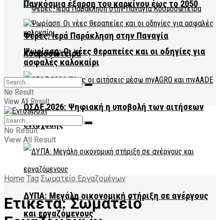
Παγκόσμια έξαρση του καρκίνου έως το 2050
Φέρες: Ιερά Παράκληση στην Παναγία
Ψωρίαση: Οι νέες θεραπείες και οι οδηγίες για
Κοσμοσώτειρα
ασφαλές καλοκαίρι
No Result
View All Result
ΟΣΔΕ 2026: Ψηφιακή η υποβολή των αιτήσεων
ενίσχυσης
No Result
View All Result
Home
Tag
Σωματείο Εργαζομένων
ΔΥΠΑ: Μεγάλη οικονομική στήριξη σε ανέργους
Ετικέτα:
Σωματείο
και εργαζόμενους