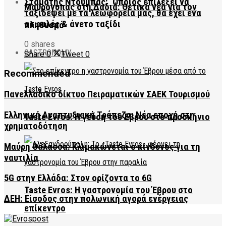
Σταμάτης Ντούμπας: ‘Οποιος επιλέξει να
Μαυρόγυπας στη Δαδιά: Θετικά νέα για τον
ταξιδέψει με τα λεωφορεία μας, θα έχει ένα
ασφαλές & άνετο ταξίδι
πληθυσμό
0 shares
GASTRONOMY
Share
0
Tweet
0
Recommended
Πανελλαδικό δίκτυο Πειραματικών ΣΑΕΚ Τουρισμού
Ελληνική Αναπτυξιακή Τράπεζα: Νέα εποχή στη
Taste Evros: Η γεύση του Έβρου στο προσκήνιο
χρηματοδότηση
Μαύρη Θάλασσα: Κλιμακώνεται ο κίνδυνος για τη
ναυτιλία
5G στην Ελλάδα: Στον ορίζοντα το 6G
Taste Evros: Η γαστρονομία του Έβρου στο
ΔΕΗ: Είσοδος στην πολωνική αγορά ενέργειας
επίκεντρο