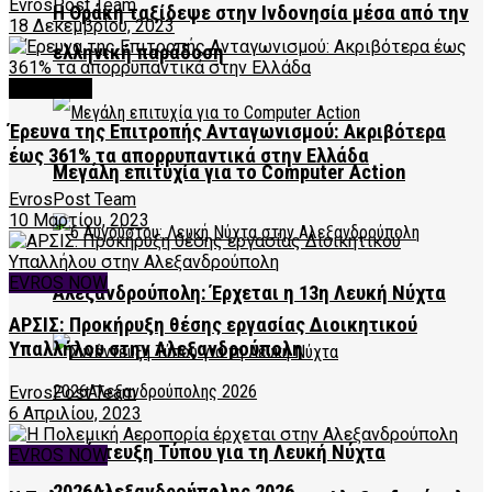
EvrosPost Team
Η Θράκη ταξίδεψε στην Ινδονησία μέσα από την
18 Δεκεμβρίου, 2023
ελληνική παράδοση
FEATURED
Έρευνα της Επιτροπής Ανταγωνισμού: Ακριβότερα
έως 361% τα απορρυπαντικά στην Ελλάδα
Μεγάλη επιτυχία για το Computer Action
EvrosPost Team
10 Μαρτίου, 2023
EVROS NOW
Αλεξανδρούπολη: Έρχεται η 13η Λευκή Νύχτα
ΑΡΣΙΣ: Προκήρυξη θέσης εργασίας Διοικητικού
Υπαλλήλου στην Αλεξανδρούπολη
EvrosPost Team
6 Απριλίου, 2023
Συνέντευξη Τύπου για τη Λευκή Νύχτα
EVROS NOW