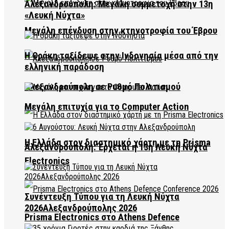
Αλεξανδρούπολη: Μεγάλη συμμετοχή στην 13η
«Λευκή Νύχτα»
Μεγάλη επένδυση στην κτηνοτροφία του Έβρου
Η Θράκη ταξίδεψε στην Ινδονησία μέσα από την
ελληνική παράδοση
Αλεξανδρούπολη σε Ρυθμό Πολιτισμού
Μεγάλη επιτυχία για το Computer Action
Η Ελλάδα στον διαστημικό χάρτη με τη Prisma
Αλεξανδρούπολη: Έρχεται η 13η Λευκή Νύχτα
Electronics
Συνέντευξη Τύπου για τη Λευκή Νύχτα
2026Αλεξανδρούπολης 2026
Prisma Electronics στο Athens Defence