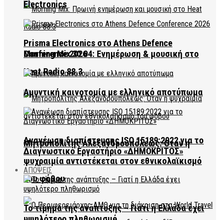
Electronics
Prisma Electronics στο Athens Defence
Conference 2026
Morning Mix 30.04: Ενημέρωση & μουσική στο
Heat Radio 88.3
Αμυντική καινοτομία με ελληνικό αποτύπωμα
Ανανέωση διαπίστευσης ISO 15189:2022 για το
Μητροπολίτης Αλεξανδρουπόλεως: Όταν η
Διαγνωστικό Εργαστήριο «ΔΗΜΟΚΡΙΤΟΣ»
ψυχραιμία αντιστέκεται στον εθνικολαϊκισμό
ΑΠΟΨΕΙΣ
του φόβου
Το τίμημα της ανάπτυξης – Γιατί η Ελλάδα έχει
υψηλότερο πληθωρισμό