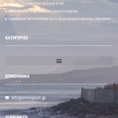
5G στην Ελλάδα: Στον ορίζοντα το 6G
ΔΕΗ: Είσοδος στην πολωνική αγορά ενέργειας
Σαμοθράκη: Νέα συζήτηση για το ιδιοκτησιακό καθεστώς του νησιού
ΚΑΤΗΓΟΡΙΕΣ
ΕΠΙΚΟΙΝΩΝΙΑ
info@evrospost.gr
ΔΙΑΦΗΜΙΣΗ