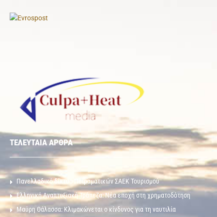
ΤΕΛΕΥΤΑΙΑ ΑΡΘΡΑ
Πανελλαδικό δίκτυο Πειραματικών ΣΑΕΚ Τουρισμού
Ελληνική Αναπτυξιακή Τράπεζα: Νέα εποχή στη χρηματοδότηση
Μαύρη Θάλασσα: Κλιμακώνεται ο κίνδυνος για τη ναυτιλία