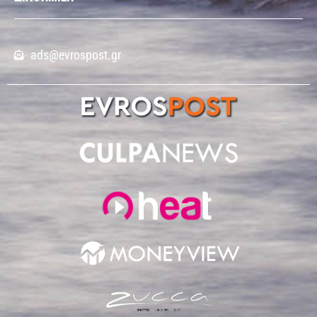
ads@evrospost.gr