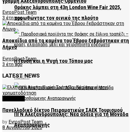
γραμμή Αλεξανδρούπολης-Ορμένιου
Θράκης λάμπει στη 43η London Wine Fair 2025,
EvrosPost Team
προωθώντας τον οινικό της πλούτο
3 έτη ago
Αποκαΐδια από τα καμένα του Έβρου ξεβράστηκαν στη
Λήμνο
EvrosPost Team
Η Γεύση και η Ψυχή του Τόπου μας
3 έτη ago
LATEST NEWS
HEALTH
FEATURED
Πανελλαδικό δίκτυο Πειραματικών ΣΑΕΚ Τουρισμού
ΠΓΝ Αλεξανδρούπολης: Νέα άδεια για τη Μονάδα
by
EvrosPost Team
Αναπαραγωγής
8 Αυγούστου, 2026