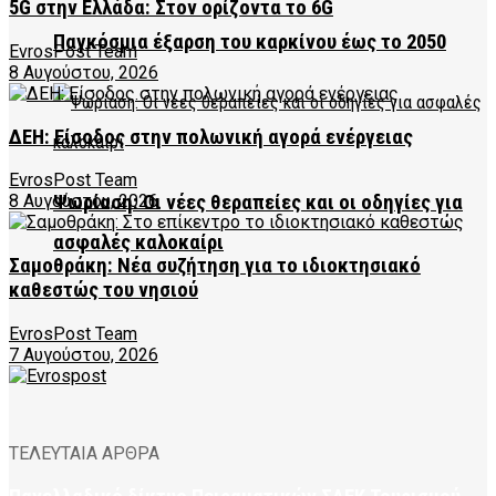
5G στην Ελλάδα: Στον ορίζοντα το 6G
Παγκόσμια έξαρση του καρκίνου έως το 2050
EvrosPost Team
8 Αυγούστου, 2026
ΔΕΗ: Είσοδος στην πολωνική αγορά ενέργειας
EvrosPost Team
8 Αυγούστου, 2026
Ψωρίαση: Οι νέες θεραπείες και οι οδηγίες για
ασφαλές καλοκαίρι
Σαμοθράκη: Νέα συζήτηση για το ιδιοκτησιακό
καθεστώς του νησιού
EvrosPost Team
7 Αυγούστου, 2026
ΤΕΛΕΥΤΑΙΑ ΑΡΘΡΑ