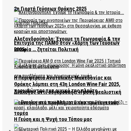
2η Γιορτή Γεύσεων Θράκης 2025
Αλεξανδρούπολη: Έχουμε τη Γεωγραφία & την
Επιτυχία της ΠΑΜΘ στον «Χάρτη των Γεύσεων
2025»
Ιστορία … ζητείται Πολιτική
Η Περιφέρεια Ανατολικής Μακεδονίας και
Θράκης λάμπει στη 43η London Wine Fair 2025,
προωθώντας τον οινικό της πλούτο
Διάλογος αντί σύγκρουσης: Η μόνη ρεαλιστική
απάντηση στα προβλήματα του πρωτογενούς
τομέα
Η Γεύση και η Ψυχή του Τόπου μας
HEALTH