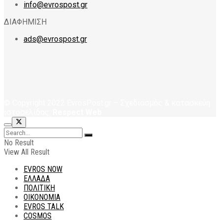
info@evrospost.gr
ΔΙΑΦΗΜΙΣΗ
ads@evrospost.gr
© Copyright 2022 EvrosPost.gr – Σχεδιασμός & κατασκεύη
ιστοσελίδας:
Respect Web
No Result
View All Result
EVROS NOW
ΕΛΛΑΔΑ
ΠΟΛΙΤΙΚΗ
ΟΙΚΟΝΟΜΙΑ
EVROS TALK
COSMOS