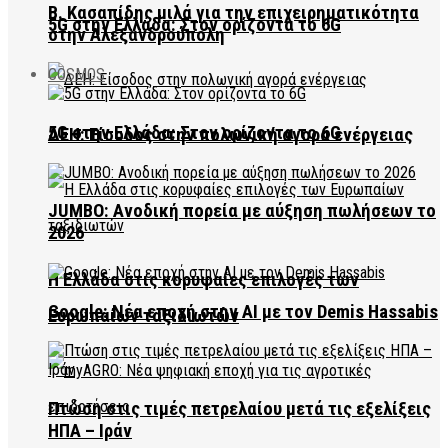
Β. Κασαπίδης μιλά για την επιχειρηματικότητα
5G στην Ελλάδα: Στον ορίζοντα το 6G
στην Αλεξανδρούπολη
COSMOS
5G στην Ελλάδα: Στον ορίζοντα το 6G
ΔΕΗ: Είσοδος στην πολωνική αγορά ενέργειας
JUMBO: Ανοδική πορεία με αύξηση πωλήσεων το
2026
Η Ελλάδα στις κορυφαίες επιλογές των
Google: Νέα εποχή στην AI με τον Demis Hassabis
Ευρωπαίων ταξιδιωτών
Πτώση στις τιμές πετρελαίου μετά τις εξελίξεις
ΗΠΑ – Ιράν