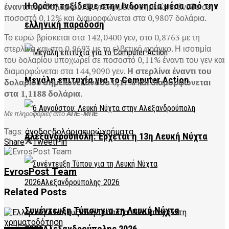
Η Θράκη ταξίδεψε στην Ινδονησία μέσα από την
έναντι του δολαρίου.
Συγκεκριμένα, σημειώνει άνοδο σε
ποσοστό 0,12% και διαμορφώνεται στα 0,9807 δολάρια.
ελληνική παράδοση
Το ευρώ βρίσκεται στα 142,0400 γεν, στο 0,8763 με τη
στερλίνα και στο 0,9693 με το ελβετικό φράγκο. Η ισοτιμία
του δολαρίου υποχωρεί σε ποσοστό 0,11% έναντι του γεν και
διαμορφώνεται στα 144,9090 γεν.
Η στερλίνα έναντι του
Μεγάλη επιτυχία για το Computer Action
δολαρίου σημειώνει άνοδο 0,17% και διαμορφώνεται
στα 1,1188 δολάρια.
Με πληροφορίες από
ΑΠΕ-ΜΠΕ
Tags:
άνοδος
δολάρια
ευρώ
χρήματα
Αλεξανδρούπολη: Έρχεται η 13η Λευκή Νύχτα
Share
Tweet
Pin
EvrosPost Team
Related
Posts
Συνέντευξη Τύπου για τη Λευκή Νύχτα