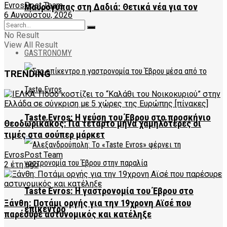
EvrosPost Team
Μαυρόγυπας στη Δαδιά: Θετικά νέα για τον
6 Αυγούστου, 2026
πληθυσμό
No Result
View All Result
GASTRONOMY
TRENDING
Taste Evros: Η γεύση του Έβρου στο προσκήνιο
Θεοδωρικάκος: Για τέταρτο μήνα χαμηλότερες οι
τιμές στα σούπερ μάρκετ
EvrosPost Team
2 έτη ago
Taste Evros: Η γαστρονομία του Έβρου στο
Ξάνθη: Ποτάμι οργής για την 19χρονη Αϊσέ που
επίκεντρο
παρέσυρε αστυνομικός και κατέληξε