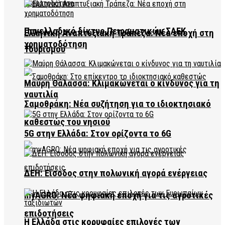
Πανελλαδικό δίκτυο Πειραματικών ΣΑΕΚ
Ελληνική Αναπτυξιακή Τράπεζα: Νέα εποχή στη
χρηματοδότηση
Τουρισμού
Μαύρη Θάλασσα: Κλιμακώνεται ο κίνδυνος για τη
ναυτιλία
Σαμοθράκη: Νέα συζήτηση για το ιδιοκτησιακό
καθεστώς του νησιού
5G στην Ελλάδα: Στον ορίζοντα το 6G
ΔΕΗ: Είσοδος στην πολωνική αγορά ενέργειας
myAGRO: Νέα ψηφιακή εποχή για τις αγροτικές
επιδοτήσεις
Η Ελλάδα στις κορυφαίες επιλογές των