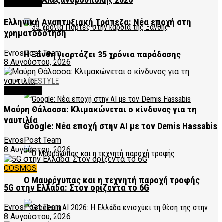
2026Αλεξανδρούπολης 2026
FEATURED
Ελληνική Αναπτυξιακή Τράπεζα: Νέα εποχή στη
χρηματοδότηση
EvrosPost Team
Η Ξάνθη γιορτάζει 35 χρόνια παράδοσης
8 Αυγούστου, 2026
LIFESTYLE
FEATURED
Μαύρη Θάλασσα: Κλιμακώνεται ο κίνδυνος για τη
ναυτιλία
Google: Νέα εποχή στην AI με τον Demis Hassabis
EvrosPost Team
8 Αυγούστου, 2026
COSMOS
Ο Μαυρόγυπας και η τεχνητή παροχή τροφής
5G στην Ελλάδα: Στον ορίζοντα το 6G
EvrosPost Team
8 Αυγούστου, 2026