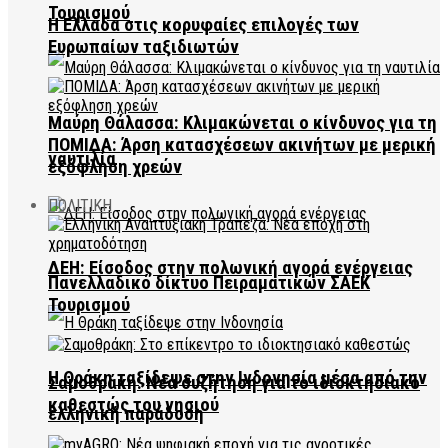
Τουρισμού
Η Ελλάδα στις κορυφαίες επιλογές των
Ευρωπαίων ταξιδιωτών
Μαύρη Θάλασσα: Κλιμακώνεται ο κίνδυνος για τη
ΠΟΜΙΔΑ: Άρση κατασχέσεων ακινήτων με μερική
ναυτιλία
εξόφληση χρεών
ΠΟΛΙΤΙΚΗ
ΔΕΗ: Είσοδος στην πολωνική αγορά ενέργειας
Πανελλαδικό δίκτυο Πειραματικών ΣΑΕΚ
Τουρισμού
Η Θράκη ταξίδεψε στην Ινδονησία μέσα από την
Σαμοθράκη: Νέα συζήτηση για το ιδιοκτησιακό
καθεστώς του νησιού
ελληνική παράδοση