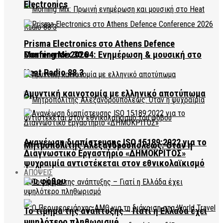
Electronics
Prisma Electronics στο Athens Defence
Conference 2026
Morning Mix 30.04: Ενημέρωση & μουσική στο
Heat Radio 88.3
Αμυντική καινοτομία με ελληνικό αποτύπωμα
Ανανέωση διαπίστευσης ISO 15189:2022 για το
Μητροπολίτης Αλεξανδρουπόλεως: Όταν η
Διαγνωστικό Εργαστήριο «ΔΗΜΟΚΡΙΤΟΣ»
ψυχραιμία αντιστέκεται στον εθνικολαϊκισμό
ΑΠΟΨΕΙΣ
του φόβου
Το τίμημα της ανάπτυξης – Γιατί η Ελλάδα έχει
υψηλότερο πληθωρισμό