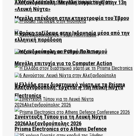
Αλεξανδρούπολη: Μεγάλη συμμετοχή στην 13η
«Λευκή Νύχτα»
Μεγάλη επένδυση στην κτηνοτροφία του Έβρου
Η Θράκη ταξίδεψε στην Ινδονησία μέσα από την
ελληνική παράδοση
Αλεξανδρούπολη σε Ρυθμό Πολιτισμού
Μεγάλη επιτυχία για το Computer Action
Η Ελλάδα στον διαστημικό χάρτη με τη Prisma
Αλεξανδρούπολη: Έρχεται η 13η Λευκή Νύχτα
Electronics
Συνέντευξη Τύπου για τη Λευκή Νύχτα
2026Αλεξανδρούπολης 2026
Prisma Electronics στο Athens Defence