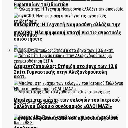
Ευρωπαίων ταξιδιωτών
Καλαφάτης: Η Τεχνητή Νοημοσύνη αλλάζει την
myAGRO: Νέα ψηφιακή εποχή για τις αγροτικές
οικονομία
επιδοτήσεις
EVROS TALK
Δερμεντζόπουλος: Στήριξη στο έργο των 13,6
Σπίτι Γυμναστικής στην Αλεξανδρούπολη
εκατ.
Μπαίνει στη «μάχη» των εκλογών του Ιατρικού
Συλλόγου Έβρου ο συνδυασμός «ΟΛΟΙ ΜΑΖΙ»
Μήνυμα ασφάλειας από τον πρωθυπουργό στο