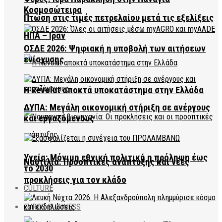
Κοσμοσώτειρα
Πτώση στις τιμές πετρελαίου μετά τις εξελίξεις
ΗΠΑ – Ιράν
ΟΣΔΕ 2026: Ψηφιακή η υποβολή των αιτήσεων
ενίσχυσης
Η Revolut αποκτά υποκατάστημα στην Ελλάδα
ΔΥΠΑ: Μεγάλη οικονομική στήριξη σε ανέργους
και εργαζόμενους
Υγεία: Μόνιμη εθνική πολιτική η πρόληψη έως
Ναυτιλία: Προοπτικές ανάπτυξης και νέες
το 2030
προκλήσεις για τον κλάδο
CULTURE
EVROS BUSINESS