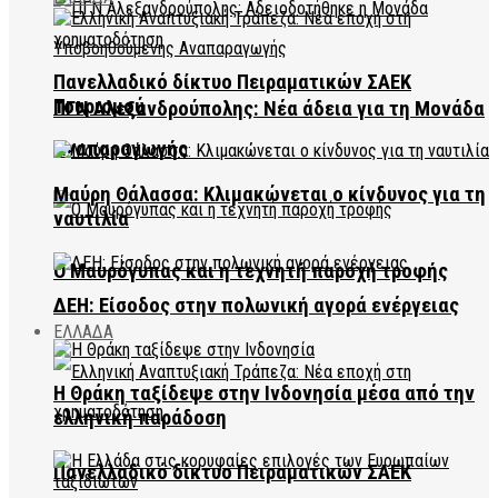
Πανελλαδικό δίκτυο Πειραματικών ΣΑΕΚ
Τουρισμού
ΠΓΝ Αλεξανδρούπολης: Νέα άδεια για τη Μονάδα
Αναπαραγωγής
Μαύρη Θάλασσα: Κλιμακώνεται ο κίνδυνος για τη
ναυτιλία
Ο Μαυρόγυπας και η τεχνητή παροχή τροφής
ΔΕΗ: Είσοδος στην πολωνική αγορά ενέργειας
ΕΛΛΑΔΑ
Η Θράκη ταξίδεψε στην Ινδονησία μέσα από την
ελληνική παράδοση
Πανελλαδικό δίκτυο Πειραματικών ΣΑΕΚ