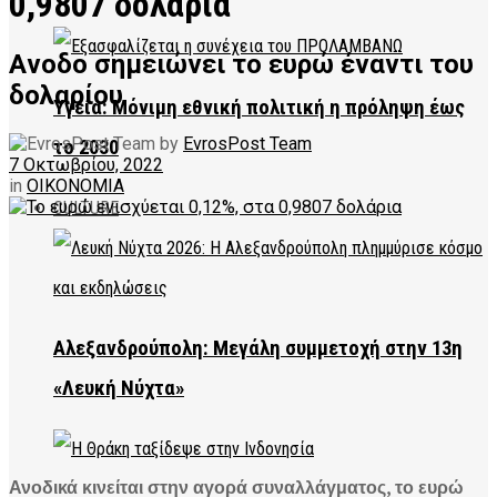
0,9807 δολάρια
Aνοδο σημειώνει το ευρώ έναντι του
δολαρίου
Υγεία: Μόνιμη εθνική πολιτική η πρόληψη έως
by
EvrosPost Team
το 2030
7 Οκτωβρίου, 2022
in
ΟΙΚΟΝΟΜΙΑ
CULTURE
Αλεξανδρούπολη: Μεγάλη συμμετοχή στην 13η
«Λευκή Νύχτα»
Ανοδικά κινείται στην αγορά συναλλάγματος, το ευρώ