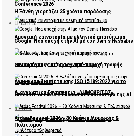
Conference 2026
Η Ξάνθη γιορτάζει 35 χρόνια παράδοσης
LIFESTYLE
Αμυντική καινοτομία με ελληνικό αποτύπωμα
Google: Νέα εποχή στην AI με τον Demis Hassabis
Ο Μαυρόγυπας και η τεχνητή παροχή τροφής
Ανανέωση διαπίστευσης ISO 15189:2022 για το
Διαγνωστικό Εργαστήριο «ΔΗΜΟΚΡΙΤΟΣ»
Greeks in AI 2026: Η Ελλάδα στο επίκεντρο της AI
ΑΠΟΨΕΙΣ
Ardas Festival 2026 – 30 Χρόνια Μουσικής &
Πολιτισμού