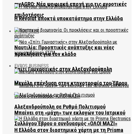
myAGRO: Νέα ψηφιακή εποχή για τις αγροτικές
επιδοτήσεις
Η Revolut αποκτά υποκατάστημα στην Ελλάδα
EVROS TALK
Ναυτιλία: Προοπτικές ανάπτυξης και νέες
προκλήσεις για τον κλάδο
EVROS BUSINESS
Σπίτι Γυμναστικής στην Αλεξανδρούπολη
Μεγάλη επένδυση στην κτηνοτροφία του Έβρου
Αλεξανδρούπολη σε Ρυθμό Πολιτισμού
Μπαίνει στη «μάχη» των εκλογών του Ιατρικού
Συλλόγου Έβρου ο συνδυασμός «ΟΛΟΙ ΜΑΖΙ»
Η Ελλάδα στον διαστημικό χάρτη με τη Prisma