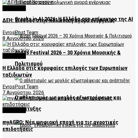
FEATURED
Greeks in AI 2026: Η Ελλάδα στο επίκεντρο της AI
ΔΕΗ: Είσοδος στην πολωνική αγορά ενέργειας
EvrosPost Team
8 Αυγούστου, 2026
Ardas Festival 2026 – 30 Χρόνια Μουσικής &
FEATURED
Πολιτισμού
Η Ελλάδα στις κορυφαίες επιλογές των Ευρωπαίων
ταξιδιωτών
EvrosPost Team
7 Αυγούστου, 2026
Ο αθλητισμός ως μοχλός εξωστρέφειας και
ανάπτυξης
FEATURED
myAGRO: Νέα ψηφιακή εποχή για τις αγροτικές
επιδοτήσεις