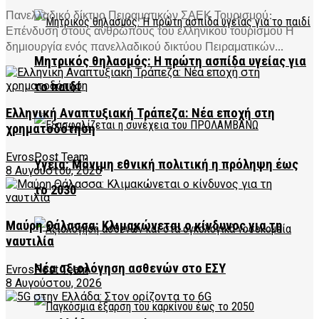
Πανελλαδικό δίκτυο Πειραματικών ΣΑΕΚ Τουρισμού:
Επένδυση στους ανθρώπους του ελληνικού τουρισμού Η
δημιουργία ενός πανελλαδικού δικτύου Πειραματικών...
Μητρικός θηλασμός: Η πρώτη ασπίδα υγείας για
το παιδί
Ελληνική Αναπτυξιακή Τράπεζα: Νέα εποχή στη
χρηματοδότηση
EvrosPost Team
Υγεία: Μόνιμη εθνική πολιτική η πρόληψη έως
8 Αυγούστου, 2026
το 2030
Μαύρη Θάλασσα: Κλιμακώνεται ο κίνδυνος για τη
ναυτιλία
Νέα αξιολόγηση ασθενών στο ΕΣΥ
EvrosPost Team
8 Αυγούστου, 2026