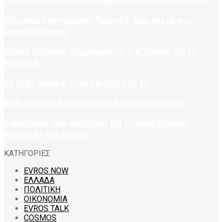
Πανελλαδικό δίκτυο Πειραματικών ΣΑΕΚ Τουρισμού
Ελληνική Αναπτυξιακή Τράπεζα: Νέα εποχή στη
χρηματοδότηση
Μαύρη Θάλασσα: Κλιμακώνεται ο κίνδυνος για τη
ναυτιλία
5G στην Ελλάδα: Στον ορίζοντα το 6G
ΔΕΗ: Είσοδος στην πολωνική αγορά ενέργειας
Σαμοθράκη: Νέα συζήτηση για το ιδιοκτησιακό
καθεστώς του νησιού
ΚΑΤΗΓΟΡΙΕΣ
EVROS NOW
ΕΛΛΑΔΑ
ΠΟΛΙΤΙΚΗ
ΟΙΚΟΝΟΜΙΑ
EVROS TALK
COSMOS