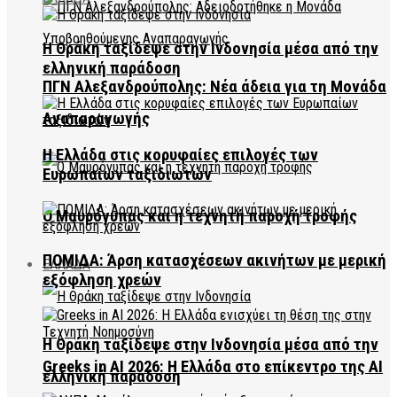
Η Θράκη ταξίδεψε στην Ινδονησία μέσα από την
ελληνική παράδοση
ΠΓΝ Αλεξανδρούπολης: Νέα άδεια για τη Μονάδα
Αναπαραγωγής
Η Ελλάδα στις κορυφαίες επιλογές των
Ευρωπαίων ταξιδιωτών
Ο Μαυρόγυπας και η τεχνητή παροχή τροφής
ΠΟΜΙΔΑ: Άρση κατασχέσεων ακινήτων με μερική
ΕΛΛΑΔΑ
εξόφληση χρεών
Η Θράκη ταξίδεψε στην Ινδονησία μέσα από την
Greeks in AI 2026: Η Ελλάδα στο επίκεντρο της AI
ελληνική παράδοση