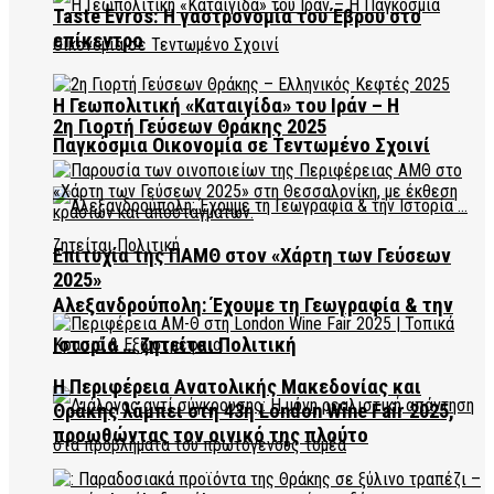
Taste Evros: Η γαστρονομία του Έβρου στο
επίκεντρο
Η Γεωπολιτική «Καταιγίδα» του Ιράν – Η
2η Γιορτή Γεύσεων Θράκης 2025
Παγκόσμια Οικονομία σε Τεντωμένο Σχοινί
Επιτυχία της ΠΑΜΘ στον «Χάρτη των Γεύσεων
2025»
Αλεξανδρούπολη: Έχουμε τη Γεωγραφία & την
Ιστορία … ζητείται Πολιτική
Η Περιφέρεια Ανατολικής Μακεδονίας και
Θράκης λάμπει στη 43η London Wine Fair 2025,
προωθώντας τον οινικό της πλούτο