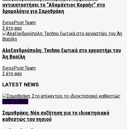
αντικαταστήσει το “Αδαμάντιος Κοραής” στο
δρομολόγιο για Σαμοθράκη
EvrosPost Team
3 έτη ago
Αλεξανδρούπολη: Techno ξωτικά στο εργαστήρι του
Άη Βασίλη
EvrosPost Team
2 έτη ago
LATEST NEWS
EVROS NOW
Σαμοθράκη: Νέα συζήτηση για το ιδιοκτησιακό
καθεστώς του νησιού