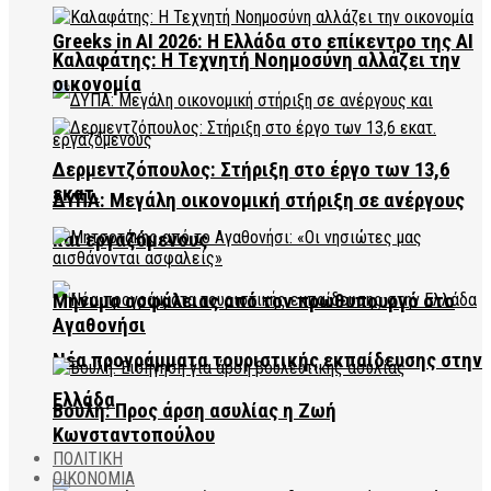
Greeks in AI 2026: Η Ελλάδα στο επίκεντρο της AI
Καλαφάτης: Η Τεχνητή Νοημοσύνη αλλάζει την
οικονομία
Δερμεντζόπουλος: Στήριξη στο έργο των 13,6
εκατ.
ΔΥΠΑ: Μεγάλη οικονομική στήριξη σε ανέργους
και εργαζόμενους
Μήνυμα ασφάλειας από τον πρωθυπουργό στο
Αγαθονήσι
Νέα προγράμματα τουριστικής εκπαίδευσης στην
Ελλάδα
Βουλή: Προς άρση ασυλίας η Ζωή
Κωνσταντοπούλου
ΠΟΛΙΤΙΚΗ
ΟΙΚΟΝΟΜΙΑ