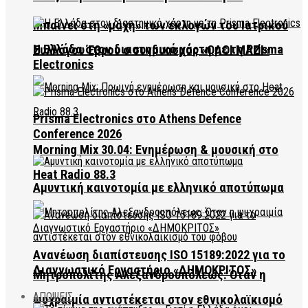
Μπαίνει στη «μάχη» των εκλογών του Ιατρικού
Η Ελλάδα στον διαστημικό χάρτη με τη Prisma
Συλλόγου Έβρου ο συνδυασμός «ΟΛΟΙ ΜΑΖΙ»
Electronics
Prisma Electronics στο Athens Defence
Conference 2026
Morning Mix 30.04: Ενημέρωση & μουσική στο
Heat Radio 88.3
Αμυντική καινοτομία με ελληνικό αποτύπωμα
Ανανέωση διαπίστευσης ISO 15189:2022 για το
Διαγνωστικό Εργαστήριο «ΔΗΜΟΚΡΙΤΟΣ»
Μητροπολίτης Αλεξανδρουπόλεως: Όταν η
ΑΠΟΨΕΙΣ
ψυχραιμία αντιστέκεται στον εθνικολαϊκισμό