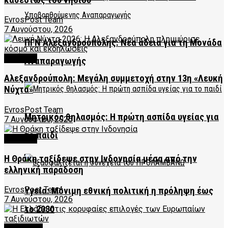
EvrosPost Team
7 Αυγούστου, 2026
ΠΓΝ Αλεξανδρούπολης: Νέα άδεια για τη Μονάδα
CULTURE
Αναπαραγωγής
Αλεξανδρούπολη: Μεγάλη συμμετοχή στην 13η «Λευκή
Νύχτα»
EvrosPost Team
Μητρικός θηλασμός: Η πρώτη ασπίδα υγείας για
7 Αυγούστου, 2026
το παιδί
CULTURE
Η Θράκη ταξίδεψε στην Ινδονησία μέσα από την
ελληνική παράδοση
EvrosPost Team
Υγεία: Μόνιμη εθνική πολιτική η πρόληψη έως
7 Αυγούστου, 2026
το 2030