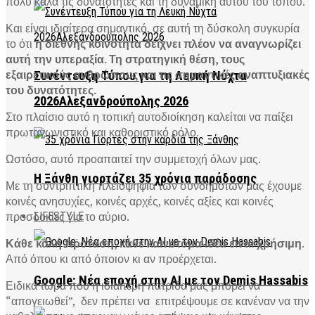
πολύ καλά τις δυνατότητες και τη δυναμική αυτού του τόπου.
Και είναι ιδιαίτερα σημαντικό, σε αυτή τη δύσκολη συγκυρία
το ότι
η διεθνής κοινότητα δείχνει πλέον να αναγνωρίζει
αυτή την υπεραξία. Τη στρατηγική θέση, τους
εξαιρετικούς ανθρώπους και τις σημαντικές αναπτυξιακές
Συνέντευξη Τύπου για τη Λευκή Νύχτα
του δυνατότητες.
2026Αλεξανδρούπολης 2026
Στο πλαίσιο αυτό η τοπική αυτοδιοίκηση καλείται να παίξει
πρωταγωνιστικό και καθοριστικό ρόλο.
Ωστόσο, αυτό προαπαιτεί την συμμετοχή όλων μας.
Η Ξάνθη γιορτάζει 35 χρόνια παράδοσης
Με τη συντριπτική πλειοψηφία των συνδημοτών μας έχουμε
κοινές ανησυχίες, κοινές αρχές, κοινές αξίες και κοινές
προσδοκίες για το αύριο.
LIFESTYLE
Κάθε καλή πρόταση, κάθε καινοτόμα ιδέα είναι χρήσιμη
.
Από όπου κι από όποιον κι αν προέρχεται.
Google: Νέα εποχή στην AI με τον Demis Hassabis
Ειδικά τώρα που η ιδιαίτερη πατρίδα μας μπορεί να
“απογειωθεί”,
δεν πρέπει να
επιτρέψουμε σε κανέναν να την