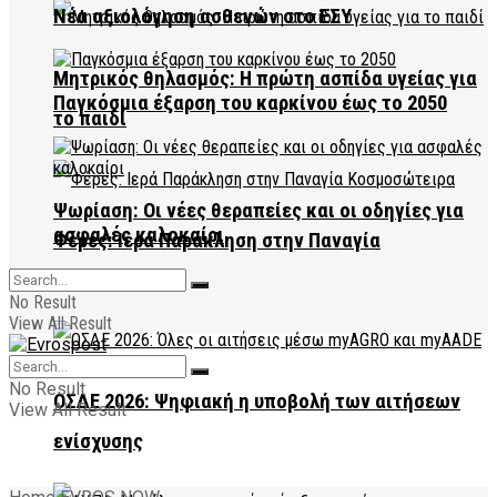
Νέα αξιολόγηση ασθενών στο ΕΣΥ
Μητρικός θηλασμός: Η πρώτη ασπίδα υγείας για
Παγκόσμια έξαρση του καρκίνου έως το 2050
το παιδί
Ψωρίαση: Οι νέες θεραπείες και οι οδηγίες για
ασφαλές καλοκαίρι
Φέρες: Ιερά Παράκληση στην Παναγία
Κοσμοσώτειρα
No Result
View All Result
No Result
ΟΣΔΕ 2026: Ψηφιακή η υποβολή των αιτήσεων
View All Result
ενίσχυσης