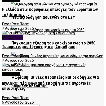
FEATURED
Η Ελλάδα στις κορυφαίες επιλογές των Ευρωπαίων
ταξιδιωτών
Νέα αξιολόγηση ασθενών στο ΕΣΥ
EvrosPost Team
7 Αυγούστου, 2026
EVROS NOW
Παγκόσμια έξαρση του καρκίνου έως το 2050
Τραυματισμός 15χρονης στη Σαμοθράκη
EvrosPost Team
7 Αυγούστου, 2026
FEATURED
Ψωρίαση: Οι νέες θεραπείες και οι οδηγίες για
myAGRO: Νέα ψηφιακή εποχή για τις αγροτικές
ασφαλές καλοκαίρι
επιδοτήσεις
EvrosPost Team
6 Αυγούστου, 2026