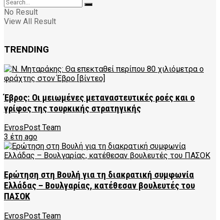
No Result
View All Result
TRENDING
Έβρος: Οι μειωμένες μεταναστευτικές ροές και ο
γρίφος της τουρκικής στρατηγικής
EvrosPost Team
3 έτη ago
Ερώτηση στη Βουλή για τη διακρατική συμφωνία
Ελλάδας – Βουλγαρίας, κατέθεσαν βουλευτές του
ΠΑΣΟΚ
EvrosPost Team