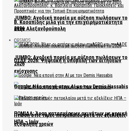
JUMBO: Ανοδική πορεία με αύξηση πωλήσεων το
Β. Κασαπίδης μιλά για την επιχειρηματικότητα
2026
στην Αλεξανδρούπολη
COSMOS
JUMBO: Ανοδική πορεία με αύξηση πωλήσεων το
ΟΣΔΕ 2026: Ψηφιακή η υποβολή των αιτήσεων
2026
ενίσχυσης
Google: Νέα εποχή στην AI με τον Demis Hassabis
ΠΟΜΙΔΑ: Άρση κατασχέσεων ακινήτων με μερική
Πτώση στις τιμές πετρελαίου μετά τις εξελίξεις
ΗΠΑ – Ιράν
εξόφληση χρεών