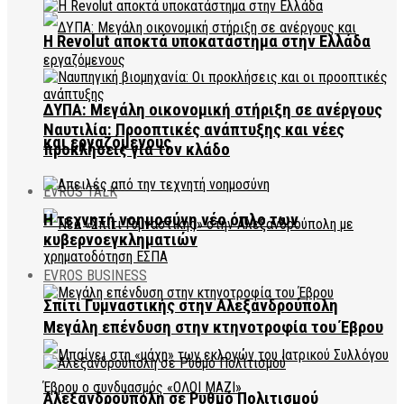
Η Revolut αποκτά υποκατάστημα στην Ελλάδα
ΔΥΠΑ: Μεγάλη οικονομική στήριξη σε ανέργους
Ναυτιλία: Προοπτικές ανάπτυξης και νέες
και εργαζόμενους
προκλήσεις για τον κλάδο
EVROS TALK
Η τεχνητή νοημοσύνη νέο όπλο των
κυβερνοεγκληματιών
EVROS BUSINESS
Σπίτι Γυμναστικής στην Αλεξανδρούπολη
Μεγάλη επένδυση στην κτηνοτροφία του Έβρου
Αλεξανδρούπολη σε Ρυθμό Πολιτισμού