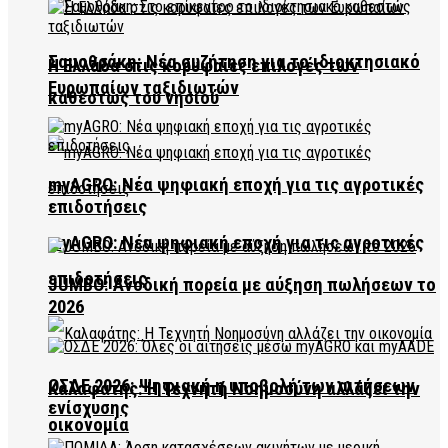
Σαμοθράκη: Νέα συζήτηση για το ιδιοκτησιακό
Η Ελλάδα στις κορυφαίες επιλογές των
Ευρωπαίων ταξιδιωτών
καθεστώς του νησιού
myAGRO: Νέα ψηφιακή εποχή για τις αγροτικές
επιδοτήσεις
myAGRO: Νέα ψηφιακή εποχή για τις αγροτικές
επιδοτήσεις
JUMBO: Ανοδική πορεία με αύξηση πωλήσεων το
2026
ΟΣΔΕ 2026: Ψηφιακή η υποβολή των αιτήσεων
Καλαφάτης: Η Τεχνητή Νοημοσύνη αλλάζει την
ενίσχυσης
οικονομία