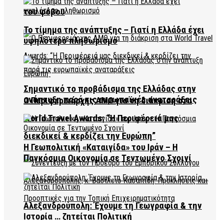
του φόβου
Το τίμημα της ανάπτυξης – Γιατί η Ελλάδα έχει
υψηλότερο πληθωρισμό
Σημαντικό το προβάδισμα της Ελλάδας στην
ανάπτυξη παρά τις ευρωπαϊκές αναταράξεις
Ο Περιφερειάρχης ΑΜΘ για τη διάκριση στα
World Travel Awards: “Η Περιφέρειά μας
διεκδικεί & κερδίζει την Ευρώπη”
Η Γεωπολιτική «Καταιγίδα» του Ιράν – Η
Παγκόσμια Οικονομία σε Τεντωμένο Σχοινί
Αλεξανδρούπολη: Έχουμε τη Γεωγραφία & την
Ιστορία … ζητείται Πολιτική