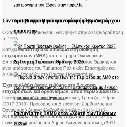
Taste Evros: Η γαστρονομία του Έβρου στο
Σύντομο βιογραφικό του υποψήφιου Δημάρχου
επίκεντρο
Ο Σταύρος Σταυράκογλου, γεννήθηκε στην Αλεξανδρούπολη
το 1976.
Κατέχει
Μεταπτυχιακό δίπλωμα στη διοίκηση
επιχειρήσεων (ΜΒΑ)
από το Τμήμα Οικονομικών
Επιστημών του Δημοκριτείου Πανεπιστημίου Θράκης και
2η Γιορτή Γεύσεων Θράκης 2025
είναι απόφοιτος του Τμήματος Πολιτικών Επιστημών και
Διεθνών Σπουδών στο Πάντειο Πανεπιστήμιο.
Έχει αναλάβει θέσεις ευθύνης στη διοίκηση
επιχειρήσεων και οργανισμών, όπου περιλαμβάνεται:
Πρόεδρος του Δ.Σ. της Συνεταιριστικής Τράπεζας Έβρου
(2017-2019), Πρόεδρος και Διευθύνων Σύμβουλος του
Οργανισμού Λιμένα Αλεξανδρούπολης (2013-2015),
Επιτυχία της ΠΑΜΘ στον «Χάρτη των Γεύσεων
Αντιπρόεδρος του Ινστιτούτου «Εξάντας» (2013-2015),
Γενικός Γραμματέας του Δήμου Αλεξανδρούπολης (2011-
2025»