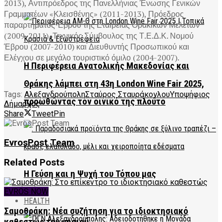
2013), Αντιπρόεδρος της Πανελλήνιας Ένωσης Γενικών
Γραμματέων «Κλεισθένης» (2011-2013), Πρόεδρος
παραρτήματος Έβρου της Εταιρείας Θρακικών Μελετών
(2009-2011), Τεχνικός Σύμβουλος της Τ.Ε.Δ.Κ. Νομού
Έβρου (2007-2010) και Διευθυντής Προσωπικού και
Ελέγχου σε μεγάλο τουριστικό όμιλο (2004-2007).
Η Περιφέρεια Ανατολικής Μακεδονίας και
Θράκης λάμπει στη 43η London Wine Fair 2025,
Tags:
Αλεξανδρούπολη
Σταύρος Σταυράκογλου
Υποψήφιος
προωθώντας τον οινικό της πλούτο
Δήμαρχος
Share
Tweet
Pin
EvrosPost Team
Related
Posts
Η Γεύση και η Ψυχή του Τόπου μας
EVROS NOW
HEALTH
Σαμοθράκη: Νέα συζήτηση για το ιδιοκτησιακό
καθεστώς του νησιού