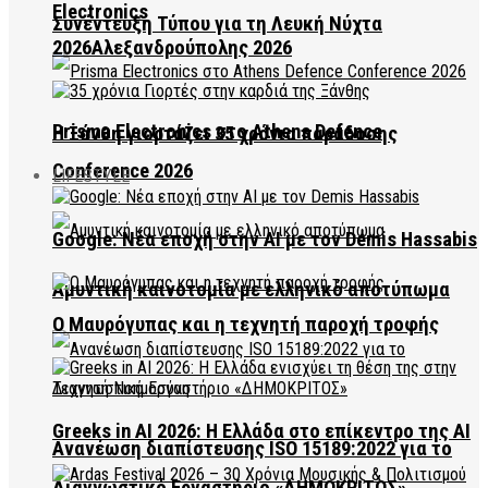
Electronics
Συνέντευξη Τύπου για τη Λευκή Νύχτα
2026Αλεξανδρούπολης 2026
Prisma Electronics στο Athens Defence
Η Ξάνθη γιορτάζει 35 χρόνια παράδοσης
Conference 2026
LIFESTYLE
Google: Νέα εποχή στην AI με τον Demis Hassabis
Αμυντική καινοτομία με ελληνικό αποτύπωμα
Ο Μαυρόγυπας και η τεχνητή παροχή τροφής
Greeks in AI 2026: Η Ελλάδα στο επίκεντρο της AI
Ανανέωση διαπίστευσης ISO 15189:2022 για το
Διαγνωστικό Εργαστήριο «ΔΗΜΟΚΡΙΤΟΣ»