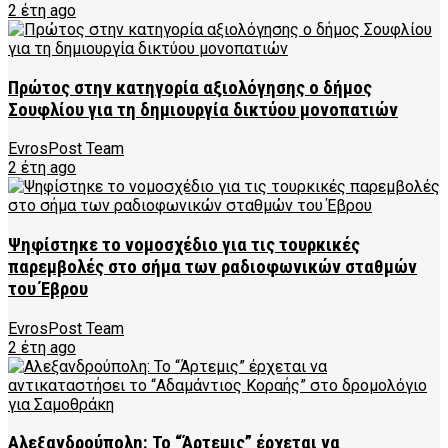
2 έτη ago
Πρώτος στην κατηγορία αξιολόγησης ο δήμος
Σουφλίου για τη δημιουργία δικτύου μονοπατιών
EvrosPost Team
2 έτη ago
Ψηφίστηκε το νομοσχέδιο για τις τουρκικές
παρεμβολές στο σήμα των ραδιοφωνικών σταθμών
του Έβρου
EvrosPost Team
2 έτη ago
Αλεξανδρούπολη: Το “Άρτεμις” έρχεται να