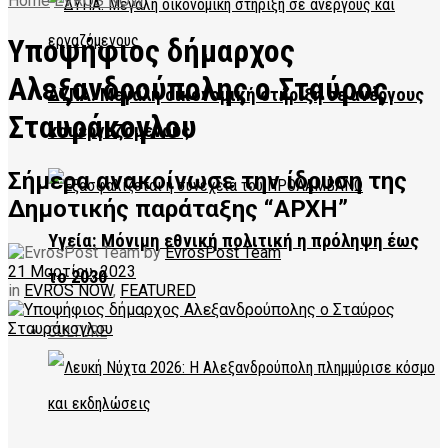
Home
EVROS NOW
Υποψήφιος δήμαρχος
Αλεξανδρούπολης ο Σταύρος
ΔΥΠΑ: Μεγάλη οικονομική στήριξη σε ανέργους
Σταυράκογλου
και εργαζόμενους
Σήμερα ανακοίνωσε την ίδρυση της
Δημοτικής παράταξης “ΑΡΧΗ”
Υγεία: Μόνιμη εθνική πολιτική η πρόληψη έως
by
EvrosPost Team
21 Μαρτίου, 2023
το 2030
in
EVROS NOW
,
FEATURED
CULTURE