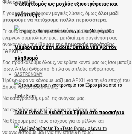
Φίλες και φίλοι,
Ο αθλητισμός ως μοχλός εξωστρέφειας και
Σίγουρα δεν υπάρχουν μαγικές λύσεις, όμως
όλοι μαζί
ανάπτυξης
μπορούμε να πετύχουμε πολλά περισσότερα.
Γι’ αυτό σήμερα,
εκπροσωπώντας μία μεγάλη ομάδα
ενεργών συμπολιτών μας,
με ιδιαίτερη συγκίνηση σας
ανακοινώνω την
ίδρυση της Δημοτικής παράταξης
Μαυρόγυπας στη Δαδιά: Θετικά νέα για τον
“ΑΡΧΗ”.
πληθυσμό
Σας προσκαλούμε όλους, να έρθετε κοντά μας ως ίσοι μεταξύ
ίσων. Απλοί άνθρωποι δίπλα σε απλούς ανθρώπους.
GASTRONOMY
Ήρθε η ώρα να κάνουμε μαζί μια ΑΡΧΗ για τη νέα εποχή του
Δήμου Αλεξανδρούπολης.
Να καταγράψουμε μαζί τις ανάγκες μας.
Να σχεδιάσουμε μαζί το αύριο του τόπου μας.
Taste Evros: Η γεύση του Έβρου στο προσκήνιο
Να θέσουμε μαζί τους στόχους για το μέλλον και
να αγωνιστούμε μαζί για την επίτευξη τους.”