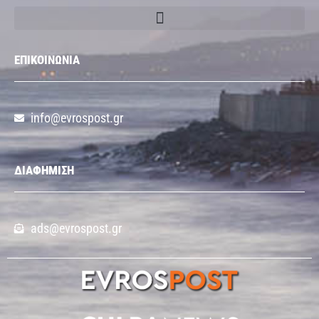
ΕΠΙΚΟΙΝΩΝΙΑ
info@evrospost.gr
ΔΙΑΦΗΜΙΣΗ
ads@evrospost.gr