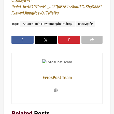
chxktzyw/4?
fbclid=IwAR10TYwHn_a2FQdE7B4zz8smTCzBbgS55Bt
Fxawwi3IppqNczvO1TNIaiVs
Tags:
Δημοκριτείο Πανεπιστημίο Θράκης
ερευνητές
EvrosPost Team
Related
Posts