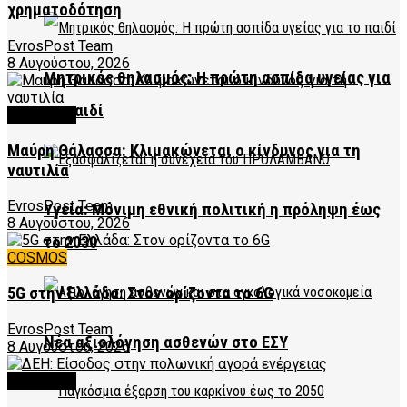
χρηματοδότηση
EvrosPost Team
8 Αυγούστου, 2026
Μητρικός θηλασμός: Η πρώτη ασπίδα υγείας για
το παιδί
FEATURED
Μαύρη Θάλασσα: Κλιμακώνεται ο κίνδυνος για τη
ναυτιλία
EvrosPost Team
Υγεία: Μόνιμη εθνική πολιτική η πρόληψη έως
8 Αυγούστου, 2026
το 2030
COSMOS
5G στην Ελλάδα: Στον ορίζοντα το 6G
EvrosPost Team
Νέα αξιολόγηση ασθενών στο ΕΣΥ
8 Αυγούστου, 2026
FEATURED