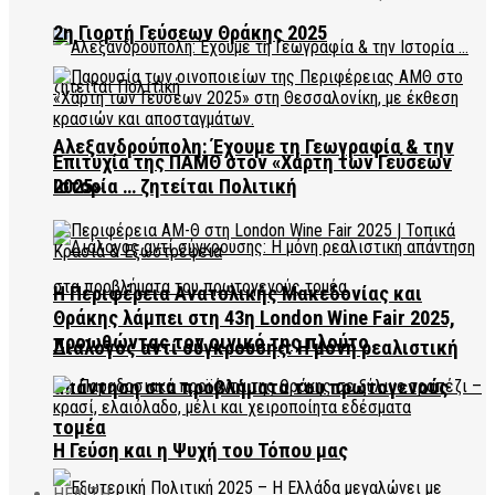
2η Γιορτή Γεύσεων Θράκης 2025
Αλεξανδρούπολη: Έχουμε τη Γεωγραφία & την
Επιτυχία της ΠΑΜΘ στον «Χάρτη των Γεύσεων
2025»
Ιστορία … ζητείται Πολιτική
Η Περιφέρεια Ανατολικής Μακεδονίας και
Θράκης λάμπει στη 43η London Wine Fair 2025,
προωθώντας τον οινικό της πλούτο
Διάλογος αντί σύγκρουσης: Η μόνη ρεαλιστική
απάντηση στα προβλήματα του πρωτογενούς
τομέα
Η Γεύση και η Ψυχή του Τόπου μας
HEALTH