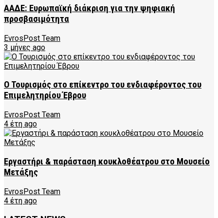
ΑΑΔΕ: Ευρωπαϊκή διάκριση για την ψηφιακή
προσβασιμότητα
EvrosPost Team
3 μήνες ago
Ο Τουρισμός στο επίκεντρο του ενδιαφέροντος του
Επιμελητηρίου Έβρου
EvrosPost Team
4 έτη ago
Εργαστήρι & παράσταση κουκλοθέατρου στο Μουσείο
Μετάξης
EvrosPost Team
4 έτη ago