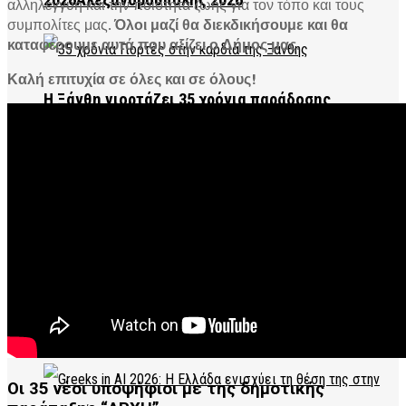
2026Αλεξανδρούπολης 2026
αλληλεγγύη και την ποιότητα ζωής για τον τόπο και τους
συμπολίτες μας.
Όλοι μαζί θα διεκδικήσουμε και θα
καταφέρουμε αυτά που αξίζει ο Δήμος μας.
Καλή επιτυχία σε όλες και σε όλους!
Η Ξάνθη γιορτάζει 35 χρόνια παράδοσης
LIFESTYLE
Google: Νέα εποχή στην AI με τον Demis Hassabis
Ο Μαυρόγυπας και η τεχνητή παροχή τροφής
Οι 35 νέοι υποψήφιοι με της δημοτικής