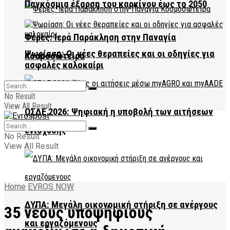
Παγκόσμια έξαρση του καρκίνου έως το 2050
Φέρες: Ιερά Παράκληση στην Παναγία
Ψωρίαση: Οι νέες θεραπείες και οι οδηγίες για
Κοσμοσώτειρα
ασφαλές καλοκαίρι
No Result
View All Result
ΟΣΔΕ 2026: Ψηφιακή η υποβολή των αιτήσεων
ενίσχυσης
No Result
View All Result
Home
EVROS NOW
ΔΥΠΑ: Μεγάλη οικονομική στήριξη σε ανέργους
35 νέους υποψήφιους
και εργαζόμενους