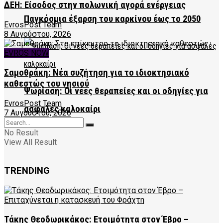
ΔΕΗ: Είσοδος στην πολωνική αγορά ενέργειας
Παγκόσμια έξαρση του καρκίνου έως το 2050
EvrosPost Team
8 Αυγούστου, 2026
EVROS NOW
Σαμοθράκη: Νέα συζήτηση για το ιδιοκτησιακό
καθεστώς του νησιού
Ψωρίαση: Οι νέες θεραπείες και οι οδηγίες για
EvrosPost Team
ασφαλές καλοκαίρι
7 Αυγούστου, 2026
No Result
View All Result
TRENDING
Τάκης Θεοδωρικάκος: Ετοιμότητα στον Έβρο –