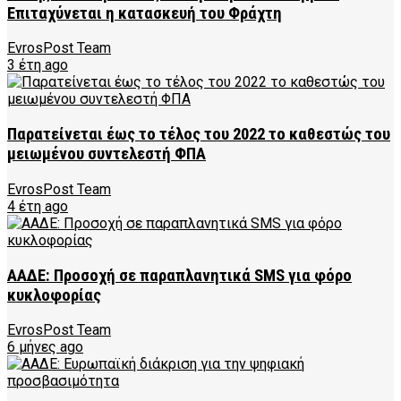
Επιταχύνεται η κατασκευή του Φράχτη
EvrosPost Team
3 έτη ago
Παρατείνεται έως το τέλος του 2022 το καθεστώς του
μειωμένου συντελεστή ΦΠΑ
EvrosPost Team
4 έτη ago
ΑΑΔΕ: Προσοχή σε παραπλανητικά SMS για φόρο
κυκλοφορίας
EvrosPost Team
6 μήνες ago