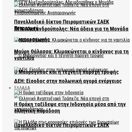
Πανελλαδικό δίκτυο Πειραματικών ΣΑΕΚ
Τουρισμού
ΠΓΝ Αλεξανδρούπολης: Νέα άδεια για τη Μονάδα
Αναπαραγωγής
Μαύρη Θάλασσα: Κλιμακώνεται ο κίνδυνος για τη
ναυτιλία
Ο Μαυρόγυπας και η τεχνητή παροχή τροφής
ΔΕΗ: Είσοδος στην πολωνική αγορά ενέργειας
ΕΛΛΑΔΑ
Η Θράκη ταξίδεψε στην Ινδονησία μέσα από την
ελληνική παράδοση
Πανελλαδικό δίκτυο Πειραματικών ΣΑΕΚ