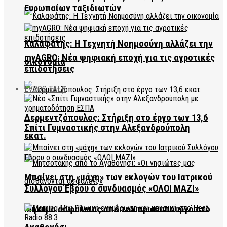
Ευρωπαίων ταξιδιωτών
Καλαφάτης: Η Τεχνητή Νοημοσύνη αλλάζει την
myAGRO: Νέα ψηφιακή εποχή για τις αγροτικές
οικονομία
επιδοτήσεις
EVROS TALK
Δερμεντζόπουλος: Στήριξη στο έργο των 13,6
Σπίτι Γυμναστικής στην Αλεξανδρούπολη
εκατ.
Μπαίνει στη «μάχη» των εκλογών του Ιατρικού
Συλλόγου Έβρου ο συνδυασμός «ΟΛΟΙ ΜΑΖΙ»
Μήνυμα ασφάλειας από τον πρωθυπουργό στο