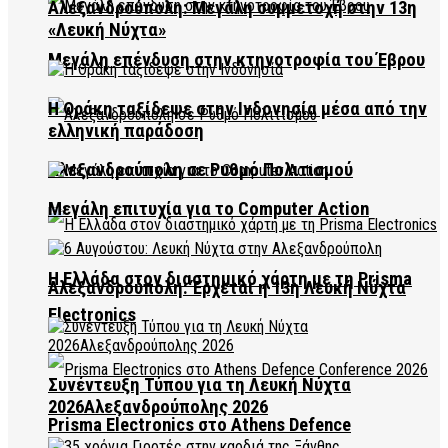
Αλεξανδρούπολη: Μεγάλη συμμετοχή στην 13η
«Λευκή Νύχτα»
Μεγάλη επένδυση στην κτηνοτροφία του Έβρου
Η Θράκη ταξίδεψε στην Ινδονησία μέσα από την
ελληνική παράδοση
Αλεξανδρούπολη σε Ρυθμό Πολιτισμού
Μεγάλη επιτυχία για το Computer Action
Η Ελλάδα στον διαστημικό χάρτη με τη Prisma
Αλεξανδρούπολη: Έρχεται η 13η Λευκή Νύχτα
Electronics
Συνέντευξη Τύπου για τη Λευκή Νύχτα
2026Αλεξανδρούπολης 2026
Prisma Electronics στο Athens Defence