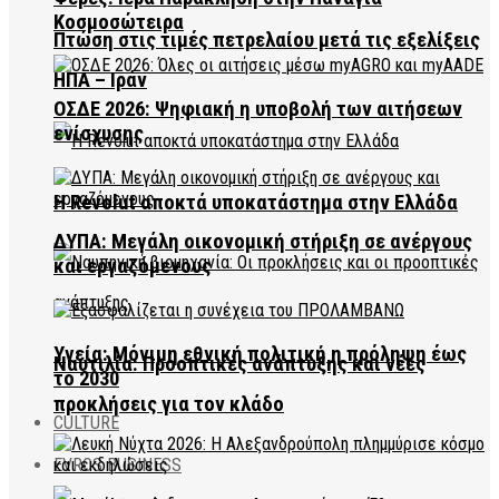
Κοσμοσώτειρα
Πτώση στις τιμές πετρελαίου μετά τις εξελίξεις
ΗΠΑ – Ιράν
ΟΣΔΕ 2026: Ψηφιακή η υποβολή των αιτήσεων
ενίσχυσης
Η Revolut αποκτά υποκατάστημα στην Ελλάδα
ΔΥΠΑ: Μεγάλη οικονομική στήριξη σε ανέργους
και εργαζόμενους
Υγεία: Μόνιμη εθνική πολιτική η πρόληψη έως
Ναυτιλία: Προοπτικές ανάπτυξης και νέες
το 2030
προκλήσεις για τον κλάδο
CULTURE
EVROS BUSINESS