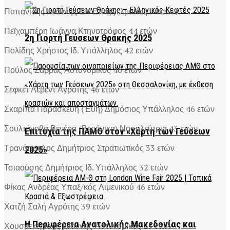
Παπανίδης Ιωάννης Ελ. Επαγγελματίας 54 ετών
Πεϊχαμπέρη Ιωάννα Κτηνοτρόφος 44 ετών
2η Γιορτή Γεύσεων Θράκης 2025
Πολίδης Χρήστος Ιδ. Υπάλληλος 42 ετών
Πούλος Σάββας Αστυνομικός 46 ετών
Σεφκέτ Λεβέντ Αγρότης 46 ετών
Σκαρίπα Παρασκευή (Έυη) Δημόσιος Υπάλληλος 46 ετών
Σουλτάνοβα Βενέρα (Βερόνικα) Νοσηλεύτρια 43 ετών
Επιτυχία της ΠΑΜΘ στον «Χάρτη των Γεύσεων
Τρανόπουλος Δημήτριος Στρατιωτικός 33 ετών
2025»
Τσιαούσης Δημήτριος Ιδ. Υπάλληλος 32 ετών
Φίκας Ανδρέας Υπαξ/κός Λιμενικού 46 ετών
Χατζή Σαλή Αγρότης 39 ετών
Η Περιφέρεια Ανατολικής Μακεδονίας και
Χουσμεκερίδης Ιωάννης Αστυνομικός 25 ετών