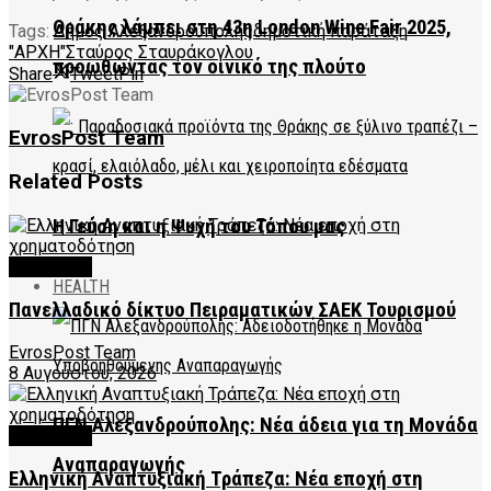
Θράκης λάμπει στη 43η London Wine Fair 2025,
Tags:
Δήμος Αλεξανδρούπολης
δημοτική παράταξη
"ΑΡΧΗ"
Σταύρος Σταυράκογλου
προωθώντας τον οινικό της πλούτο
Share
Tweet
Pin
EvrosPost Team
Related
Posts
Η Γεύση και η Ψυχή του Τόπου μας
FEATURED
HEALTH
Πανελλαδικό δίκτυο Πειραματικών ΣΑΕΚ Τουρισμού
EvrosPost Team
8 Αυγούστου, 2026
ΠΓΝ Αλεξανδρούπολης: Νέα άδεια για τη Μονάδα
FEATURED
Αναπαραγωγής
Ελληνική Αναπτυξιακή Τράπεζα: Νέα εποχή στη