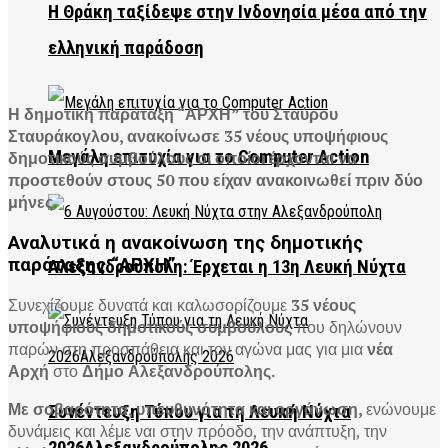
Η Θράκη ταξίδεψε στην Ινδονησία μέσα από την
ελληνική παράδοση
Η δημοτική παράταξη “ΑΡΧΗ” του Σταύρου
Σταυράκογλου, ανακοίνωσε 35 νέους υποψήφιους
Μεγάλη επιτυχία για το Computer Action
δημοτικούς συμβούλους οι οποίοι έρχονται να
προστεθούν στους 50 που είχαν ανακοινωθεί πριν δύο
μήνες.
Αναλυτικά η ανακοίνωση της δημοτικής
παράταξης “ΑΡΧΗ”
Αλεξανδρούπολη: Έρχεται η 13η Λευκή Νύχτα
Συνεχίζουμε δυνατά και καλωσορίζουμε
35 νέους
υποψήφιους δημοτικούς συμβούλους
που δηλώνουν
παρών στη προσπάθεια και τον αγώνα μας για μια
νέα
Αρχή
στο
Δήμο Αλεξανδρούπολης.
Με σοβαρότητα, υπευθυνότητα και οργάνωση,
ενώνουμε
Συνέντευξη Τύπου για τη Λευκή Νύχτα
δυνάμεις και λέμε ναι στην πρόοδο, την ανάπτυξη, την