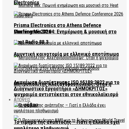
Electronics
Prisma Electronics στο Athens Defence
Conference 2026
Morning Mix 30.04: Ενημέρωση & μουσική στο
Heat Radio 88.3
Αμυντική καινοτομία με ελληνικό αποτύπωμα
Ανανέωση διαπίστευσης ISO 15189:2022 για το
Μητροπολίτης Αλεξανδρουπόλεως: Όταν η
Διαγνωστικό Εργαστήριο «ΔΗΜΟΚΡΙΤΟΣ»
ψυχραιμία αντιστέκεται στον εθνικολαϊκισμό
ΑΠΟΨΕΙΣ
του φόβου
Το τίμημα της ανάπτυξης – Γιατί η Ελλάδα έχει
υψηλότερο πληθωρισμό