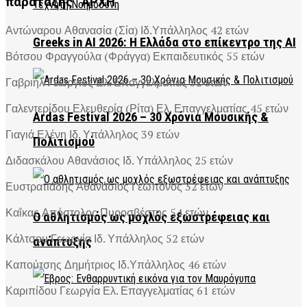
παράταξης “ΑΡΧΗ”
Αντώναρου Αθανασία (Σία) Ιδ.Υπάλληλος 42 ετών
Greeks in AI 2026: Η Ελλάδα στο επίκεντρο της AI
Βότσου Φραγγούλα (Φράγγα) Εκπαιδευτικός 55 ετών
Γαβριήλ Γεώργιος Ελ. Επαγγελματίας 52 ετών
Γαλεντερίδου Ελευθερία (Ρίτα) Ελ. Επαγγελματίας 45 ετών
Ardas Festival 2026 – 30 Χρόνια Μουσικής &
Γιαγιά Ελένη Ιδ. Υπάλληλος 39 ετών
Πολιτισμού
Διδασκάλου Αθανάσιος Ιδ. Υπάλληλος 25 ετών
Ευστρατιάδης Αθανάσιος Γεωπόνος 32 ετών
Καΐκας Απόστολος Πυροσβέστης 54 ετών
Ο αθλητισμός ως μοχλός εξωστρέφειας και
Κάλτσου Γεωργία Ιδ. Υπάλληλος 52 ετών
ανάπτυξης
Καπούτσης Δημήτριος Ιδ.Υπάλληλος 46 ετών
Καριπίδου Γεωργία Ελ. Επαγγελματίας 61 ετών