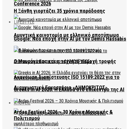
Conference 2026
Η Ξάνθη γιορτάζει 35 χρόνια παράδοσης
LIFESTYLE
Αμυντική καινοτομία με ελληνικό αποτύπωμα
Google: Νέα εποχή στην AI με τον Demis Hassabis
Ο Μαυρόγυπας και η τεχνητή παροχή τροφής
Ανανέωση διαπίστευσης ISO 15189:2022 για το
Διαγνωστικό Εργαστήριο «ΔΗΜΟΚΡΙΤΟΣ»
Greeks in AI 2026: Η Ελλάδα στο επίκεντρο της AI
ΑΠΟΨΕΙΣ
Ardas Festival 2026 – 30 Χρόνια Μουσικής &
Πολιτισμού