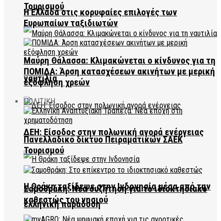
Τουρισμού
Η Ελλάδα στις κορυφαίες επιλογές των
Ευρωπαίων ταξιδιωτών
Μαύρη Θάλασσα: Κλιμακώνεται ο κίνδυνος για τη
ΠΟΜΙΔΑ: Άρση κατασχέσεων ακινήτων με μερική
ναυτιλία
εξόφληση χρεών
ΠΟΛΙΤΙΚΗ
ΔΕΗ: Είσοδος στην πολωνική αγορά ενέργειας
Πανελλαδικό δίκτυο Πειραματικών ΣΑΕΚ
Τουρισμού
Η Θράκη ταξίδεψε στην Ινδονησία μέσα από την
Σαμοθράκη: Νέα συζήτηση για το ιδιοκτησιακό
καθεστώς του νησιού
ελληνική παράδοση