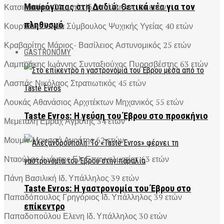
Κατσιπτσάκη Ολυμπία Ιδ. Υπάλληλος 26 ετών
Μαυρόγυπας στη Δαδιά: Θετικά νέα για τον
πληθυσμό
Κουρτίδου Σοφία Σύμβουλος Ψυχικής Υγείας 40 ετών
Κραβαρίτης Μάριος- Βασίλειος Αστυνομικός 25 ετών
GASTRONOMY
Λαμπράκης Ιωάννης Συνταξιούχος Πυροσβέστης 63 ετών
Λασπάς Νικόλαος Στρατιωτικός 45 ετών
Λουκάς Αθανάσιος Αρχιτέκτων Μηχανικός 55 ετών
Taste Evros: Η γεύση του Έβρου στο προσκήνιο
Μεμεταλή Εμράχ Αγρότης 34 ετών
Μουμίν Μουσσά Αγρότης 62 ετών
Νταούλας Ιωάννης Ελ. Επαγγελματίας 63 ετών
Πάνη Βασιλική Ιδ. Υπάλληλος 39 ετών
Taste Evros: Η γαστρονομία του Έβρου στο
Παπαδόπουλος Γρηγόριος Ιδ. Υπάλληλος 39 ετών
επίκεντρο
Παπαδοπούλου Ελενη Ιδ. Υπάλληλος 30 ετών