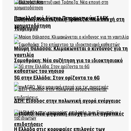
Πανελλαδικό δίκτυο Πειραματικών ΣΑΕΚ
Ελληνική Αναπτυξιακή Τράπεζα: Νέα εποχή στη
χρηματοδότηση
Τουρισμού
Μαύρη Θάλασσα: Κλιμακώνεται ο κίνδυνος για τη
ναυτιλία
Σαμοθράκη: Νέα συζήτηση για το ιδιοκτησιακό
καθεστώς του νησιού
5G στην Ελλάδα: Στον ορίζοντα το 6G
ΔΕΗ: Είσοδος στην πολωνική αγορά ενέργειας
myAGRO: Νέα ψηφιακή εποχή για τις αγροτικές
επιδοτήσεις
Η Ελλάδα στις κορυφαίες επιλογές των