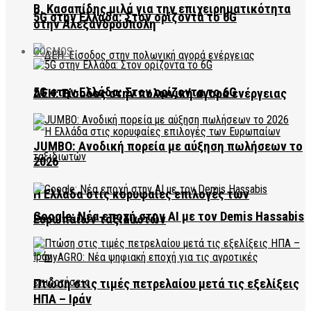
Β. Κασαπίδης μιλά για την επιχειρηματικότητα
5G στην Ελλάδα: Στον ορίζοντα το 6G
στην Αλεξανδρούπολη
COSMOS
5G στην Ελλάδα: Στον ορίζοντα το 6G
ΔΕΗ: Είσοδος στην πολωνική αγορά ενέργειας
JUMBO: Ανοδική πορεία με αύξηση πωλήσεων το
2026
Η Ελλάδα στις κορυφαίες επιλογές των
Google: Νέα εποχή στην AI με τον Demis Hassabis
Ευρωπαίων ταξιδιωτών
Πτώση στις τιμές πετρελαίου μετά τις εξελίξεις
ΗΠΑ – Ιράν