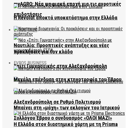
myAGRO: Νέα ψηφιακή εποχή για τις αγροτικές
επιδοτήσεις
Η Revolut αποκτά υποκατάστημα στην Ελλάδα
EVROS TALK
Ναυτιλία: Προοπτικές ανάπτυξης και νέες
προκλήσεις για τον κλάδο
EVROS BUSINESS
Σπίτι Γυμναστικής στην Αλεξανδρούπολη
Μεγάλη επένδυση στην κτηνοτροφία του Έβρου
Αλεξανδρούπολη σε Ρυθμό Πολιτισμού
Μπαίνει στη «μάχη» των εκλογών του Ιατρικού
Συλλόγου Έβρου ο συνδυασμός «ΟΛΟΙ ΜΑΖΙ»
Η Ελλάδα στον διαστημικό χάρτη με τη Prisma