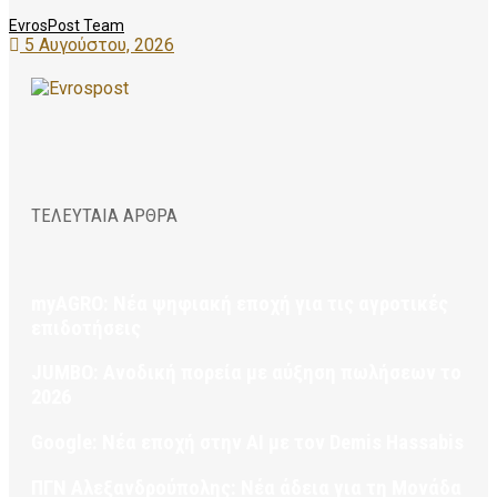
EvrosPost Team
5 Αυγούστου, 2026
ΤΕΛΕΥΤΑΙΑ ΑΡΘΡΑ
myAGRO: Νέα ψηφιακή εποχή για τις αγροτικές
επιδοτήσεις
JUMBO: Ανοδική πορεία με αύξηση πωλήσεων το
2026
Google: Νέα εποχή στην AI με τον Demis Hassabis
ΠΓΝ Αλεξανδρούπολης: Νέα άδεια για τη Μονάδα