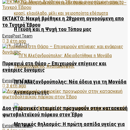
ΕΚΤΑΚΤΟ: Νεκρή βρέθηκε η 28χρονη αγνοούμενη απο
το Τυχερό Έβρου
Η Γεύση και η Ψυχή του Τόπου μας
EvrosPost Team
3 έτη ago
HEALTH
Πυρκαγιά στη Θάσο – Επιχειρούν επίγειες και
ενάεριες δυνάμεις
EvrosPost Team
ΠΓΝ Αλεξανδρούπολης: Νέα άδεια για τη Μονάδα
3 έτη ago
Αναπαραγωγής
Δυο γερμανικές εταιρείες προχωρούν στην κατασκευή
φωτοβολταϊκού πάρκου στον Έβρο
Μητρικός θηλασμός: Η πρώτη ασπίδα υγείας για
EvrosPost Team