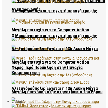
ΠΓΝ Αλεξανδρούπολης: Νέα άδεια για τη Μονάδα
Αναπαραγωγής
Ο Μαυρόγυπας και η τεχνητή παροχή τροφής
Μεγάλη επιτυχία για το Computer Action
Ο Μαυρόγυπας και η τεχνητή παροχή τροφής
Αλεξανδρούπολη: Έρχεται η 13η Λευκή Νύχτα
Μεγάλη επιτυχία για το Computer Action
Φέρες: Ιερά Παράκληση στην Παναγία
Κοσμοσώτειρα
Αλεξανδρούπολη: Έρχεται η 13η Λευκή Νύχτα
Μεγάλη επένδυση στην κτηνοτροφία του Έβρου
ΕΛΛΑΔΑ