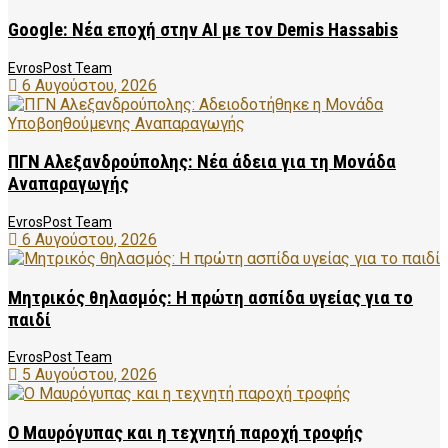
Google: Νέα εποχή στην AI με τον Demis Hassabis
EvrosPost Team
6 Αυγούστου, 2026
ΠΓΝ Αλεξανδρούπολης: Νέα άδεια για τη Μονάδα
Αναπαραγωγής
EvrosPost Team
6 Αυγούστου, 2026
Μητρικός θηλασμός: Η πρώτη ασπίδα υγείας για το
παιδί
EvrosPost Team
5 Αυγούστου, 2026
Ο Μαυρόγυπας και η τεχνητή παροχή τροφής