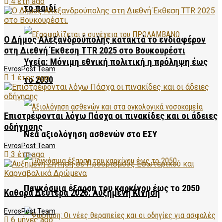
4 έτη ago
το παιδί
Ο Δήμος Αλεξανδρούπολης κατακτά το ενδιαφέρον
στη Διεθνή Έκθεση TTR 2025 στο Βουκουρέστι
Υγεία: Μόνιμη εθνική πολιτική η πρόληψη έως
EvrosPost Team
1 έτος ago
το 2030
Επιστρέφονται λόγω Πάσχα οι πινακίδες και οι άδειες
οδήγησης
Νέα αξιολόγηση ασθενών στο ΕΣΥ
EvrosPost Team
3 έτη ago
Παγκόσμια έξαρση του καρκίνου έως το 2050
Καθαρά Δευτέρα 2026: Αυξημένη Κίνηση
EvrosPost Team
6 μήνες ago