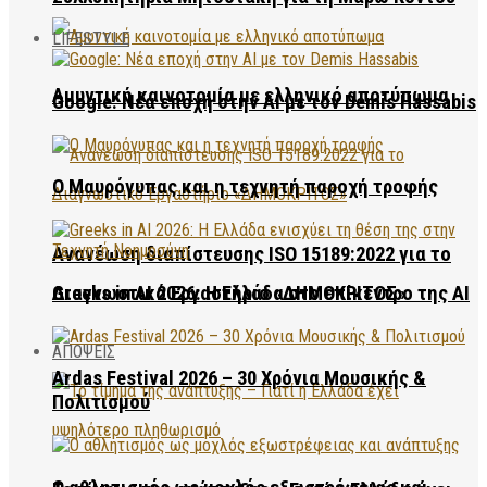
LIFESTYLE
Αμυντική καινοτομία με ελληνικό αποτύπωμα
Google: Νέα εποχή στην AI με τον Demis Hassabis
Ο Μαυρόγυπας και η τεχνητή παροχή τροφής
Ανανέωση διαπίστευσης ISO 15189:2022 για το
Διαγνωστικό Εργαστήριο «ΔΗΜΟΚΡΙΤΟΣ»
Greeks in AI 2026: Η Ελλάδα στο επίκεντρο της AI
ΑΠΟΨΕΙΣ
Ardas Festival 2026 – 30 Χρόνια Μουσικής &
Πολιτισμού