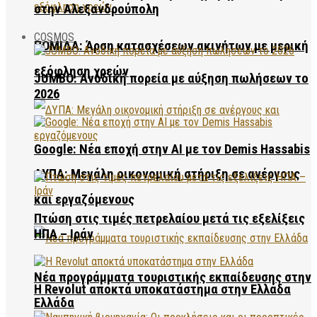
στην Αλεξανδρούπολη
COSMOS
ΠΟΜΙΔΑ: Άρση κατασχέσεων ακινήτων με μερική
εξόφληση χρεών
JUMBO: Ανοδική πορεία με αύξηση πωλήσεων το
2026
Google: Νέα εποχή στην AI με τον Demis Hassabis
ΔΥΠΑ: Μεγάλη οικονομική στήριξη σε ανέργους
και εργαζόμενους
Πτώση στις τιμές πετρελαίου μετά τις εξελίξεις
ΗΠΑ – Ιράν
Νέα προγράμματα τουριστικής εκπαίδευσης στην
Η Revolut αποκτά υποκατάστημα στην Ελλάδα
Ελλάδα