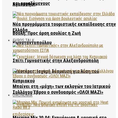
και εργαζόμενους
Αγαθονήσι
Νέα προγράμματα τουριστικής εκπαίδευσης στην
Ελλάδα
Βουλή: Προς άρση ασυλίας η Ζωή
EVROS TALK
Κωνσταντοπούλου
Σπίτι Γυμναστικής στην Αλεξανδρούπολη
Γκουτέρες: Ισχυρή δέσμευση για λύση του
Κυπριακού
Μπαίνει στη «μάχη» των εκλογών του Ιατρικού
Συλλόγου Έβρου ο συνδυασμός «ΟΛΟΙ ΜΑΖΙ»
ΟΙΚΟΝΟΜΙΑ
Morning Mix 30.04: Ενημέρωση & μουσική στο