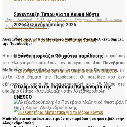
Συνέντευξη Τύπου για τη Λευκή Νύχτα
Πηγή: Facebook, Σύλλογος Γονέων κ Κηδεμόνων 4ου Δημοτικου
2026Αλεξανδρούπολης 2026
Σχολείου Αλεξανδρούπολης
Αλεξανδρούπολη: Το 4ο Πανέβριο Μαθητικό Φεστιβάλ «Στα βήματα
της Παράδοσης»
Η ιστορία, η μνήμη και η πλούσια μουσικοχορευτική παράδοση
Η Ξάνθη γιορτάζει 35 χρόνια παράδοσης
του Ελληνισμού αποτελούν τον πυρήνα του
4ου Πανέβριου
Μαθητικού Φεστιβάλ τοπικής Ιστορίας και Παράδοσης,
με
τίτλο «Στα βήματα της Παράδοσης. Οι πατρίδες που δεν
σβήνουν», το οποίο θα πραγματοποιηθεί στις 25 Μαΐου στο
Ο Όλυμπος στην Παγκόσμια Κληρονομιά της
υπαίθριο θέατρο «Αλτιναλμάζη» στην Αλεξανδρούπολη.
UNESCO
Πηγή: Δήμος Αλεξανδρούπολης
Μαθητές και εκπαιδευτικοί τιμούν την παράδοση σε φεστιβάλ στην
Αλεξανδρούπολη