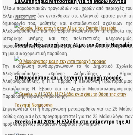
Συλλυπητήρια Μητσοτάκη για τη Μάρω Κοντού
Μέσω παραδοσιακών τραγουδιών και χορών από περιοχές του
Ελληνισμού που δεν εντάχθηκαν στο ελληνικό κράτος μετά τη
LIFESTYLE
δημιουργία του, μαθητές και εκπαιδευτικοί σχολείων της
Αλεξανδρούπολης και του Έβρου αναδεικνύουν τη σημασία της
ιστορικής μνήμης και της πολιτιστικής κληρονομιάς,
Google: Νέα εποχή στην AI με τον Demis Hassabis
παρουσιάζοντας δράσεις αφιερωμένες στην τοπική ιστορία και
τη μουσικοχορευτική παράδοση.
Την εκδήλωση συνδιοργανώνουν το 4ο Δημοτικό Σχολείο
Αλεξανδρούπολης «Χρόνης Αηδονίδης», ο Δήμος
Ο Μαυρόγυπας και η τεχνητή παροχή τροφής
Αλεξανδρούπολης, η Π.Ε. Έβρου, η Διεύθυνση Πρωτοβάθμιας
Εκπαίδευσης Ν. Έβρου και το Αρχείο Μουσικολαογραφικής
Παράδοσης «Χρόνης Αηδονίδης».
Σημειώνεται ότι η διοργάνωση μεταφέρθηκε για τις 25 Μαΐου,
καθώς αρχικά είχε προγραμματιστεί για τις 23 Μαΐου λόγω των
Greeks in AI 2026: Η Ελλάδα στο επίκεντρο της AI
προβλεπόμενων δυσμενών καιρικών συνθηκών.