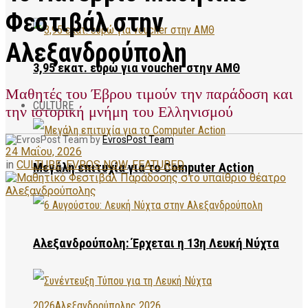
Φεστιβάλ στην
Αλεξανδρούπολη
3,95 εκατ. ευρώ για voucher στην ΑΜΘ
Μαθητές του Έβρου τιμούν την παράδοση και
CULTURE
την ιστορική μνήμη του Ελληνισμού
by
EvrosPost Team
24 Μαΐου, 2026
in
CULTURE
,
EVROS NOW
,
FEATURED
Μεγάλη επιτυχία για το Computer Action
Αλεξανδρούπολη: Έρχεται η 13η Λευκή Νύχτα