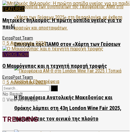
FEATURED
Μητρικός θηλασμός: Η πρώτη ασπίδα υγείας για το
παιδί
EvrosPost Team
5 Αυγούστου, 2026
Επιτυχία της ΠΑΜΘ στον «Χάρτη των Γεύσεων
2025»
EVROS NOW
Ο Μαυρόγυπας και η τεχνητή παροχή τροφής
EvrosPost Team
5 Αυγούστου, 2026
No Result
Η Περιφέρεια Ανατολικής Μακεδονίας και
View All Result
Θράκης λάμπει στη 43η London Wine Fair 2025,
TRENDING
προωθώντας τον οινικό της πλούτο