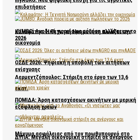
επιδοτήσεις
JUMBO: Ανοδική πορεία με αύξηση πωλήσεων το
Καλαφάτης: Η Τεχνητή Νοημοσύνη αλλάζει την
2026
οικονομία
ΟΣΔΕ 2026: Ψηφιακή η υποβολή των αιτήσεων
ενίσχυσης
Δερμεντζόπουλος: Στήριξη στο έργο των 13,6
εκατ.
ΠΟΜΙΔΑ: Άρση κατασχέσεων ακινήτων με μερική
εξόφληση χρεών
Μήνυμα ασφάλειας από τον πρωθυπουργό στο
ΔΥΠΑ: Μεγάλη οικονομική στήριξη σε ανέργους