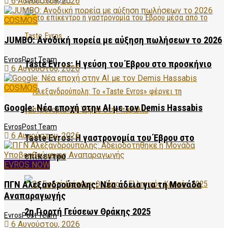
6 Αυγούστου, 2026
COSMOS
JUMBO: Ανοδική πορεία με αύξηση πωλήσεων το 2026
EvrosPost Team
Taste Evros: Η γεύση του Έβρου στο προσκήνιο
6 Αυγούστου, 2026
COSMOS
Google: Νέα εποχή στην AI με τον Demis Hassabis
EvrosPost Team
6 Αυγούστου, 2026
Taste Evros: Η γαστρονομία του Έβρου στο
επίκεντρο
EVROS NOW
ΠΓΝ Αλεξανδρούπολης: Νέα άδεια για τη Μονάδα
Αναπαραγωγής
2η Γιορτή Γεύσεων Θράκης 2025
EvrosPost Team
6 Αυγούστου, 2026