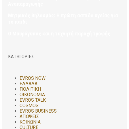
Αναπαραγωγής
Μητρικός θηλασμός: Η πρώτη ασπίδα υγείας για
το παιδί
Ο Μαυρόγυπας και η τεχνητή παροχή τροφής
ΚΑΤΗΓΟΡΙΕΣ
EVROS NOW
ΕΛΛΑΔΑ
ΠΟΛΙΤΙΚΗ
ΟΙΚΟΝΟΜΙΑ
EVROS TALK
COSMOS
EVROS BUSINESS
ΑΠΟΨΕΙΣ
ΚΟΙΝΩΝΙΑ
CULTURE