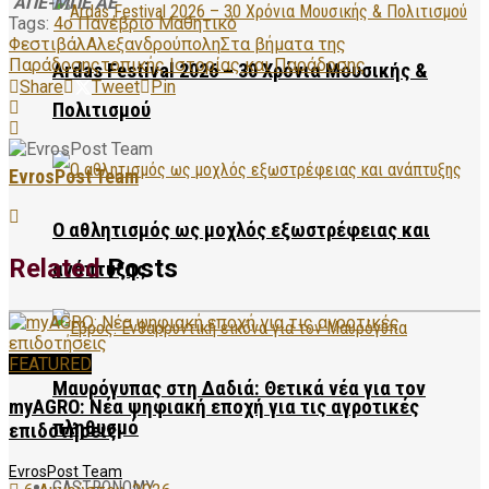
ΑΠΕ-ΜΠΕ ΑΕ
Tags:
4ο Πανέβριο Μαθητικό
Φεστιβάλ
Αλεξανδρούπολη
Στα βήματα της
Παράδοσης
τοπικής Ιστορίας και Παράδοσης
Ardas Festival 2026 – 30 Χρόνια Μουσικής &
Share
Tweet
Pin
Πολιτισμού
EvrosPost Team
Ο αθλητισμός ως μοχλός εξωστρέφειας και
Related
Posts
ανάπτυξης
FEATURED
Μαυρόγυπας στη Δαδιά: Θετικά νέα για τον
myAGRO: Νέα ψηφιακή εποχή για τις αγροτικές
πληθυσμό
επιδοτήσεις
EvrosPost Team
GASTRONOMY