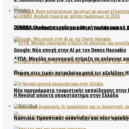
COSMOS
ΠΟΜΙΔΑ: Άρση κατασχέσεων ακινήτων με μερική 
JUMBO: Ανοδική πορεία με αύξηση πωλήσεων το 
Google: Νέα εποχή στην AI με τον Demis Hassabis
ΔΥΠΑ: Μεγάλη οικονομική στήριξη σε ανέργους κ
Πτώση στις τιμές πετρελαίου μετά τις εξελίξεις Η
Νέα προγράμματα τουριστικής εκπαίδευσης στην 
Η Revolut αποκτά υποκατάστημα στην Ελλάδα
EVROS TALK
Ναυτιλία: Προοπτικές ανάπτυξης και νέες προκλή