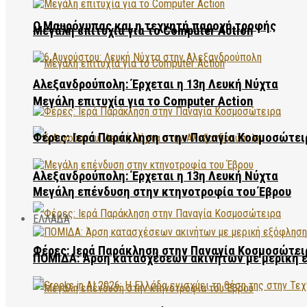
Ο Μαυρόγυπας και η τεχνητή παροχή τροφής
Μεγάλη επιτυχία για το Computer Action
Αλεξανδρούπολη: Έρχεται η 13η Λευκή Νύχτα
Μεγάλη επιτυχία για το Computer Action
Φέρες: Ιερά Παράκληση στην Παναγία Κοσμοσώτει
Αλεξανδρούπολη: Έρχεται η 13η Λευκή Νύχτα
Μεγάλη επένδυση στην κτηνοτροφία του Έβρου
ΕΛΛΑΔΑ
Φέρες: Ιερά Παράκληση στην Παναγία Κοσμοσώτει
ΠΟΜΙΔΑ: Άρση κατασχέσεων ακινήτων με μερική 