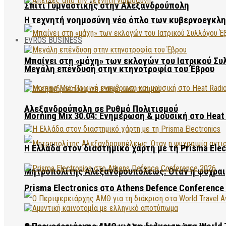
Σπίτι Γυμναστικής στην Αλεξανδρούπολη
Η τεχνητή νοημοσύνη νέο όπλο των κυβερνοεγκλ
EVROS BUSINESS
Μπαίνει στη «μάχη» των εκλογών του Ιατρικού Συ
Μεγάλη επένδυση στην κτηνοτροφία του Έβρου
Αλεξανδρούπολη σε Ρυθμό Πολιτισμού
Morning Mix 30.04: Ενημέρωση & μουσική στο Heat 
Η Ελλάδα στον διαστημικό χάρτη με τη Prisma Elec
Μητροπολίτης Αλεξανδρουπόλεως: Όταν η ψυχραιμ
Prisma Electronics στο Athens Defence Conference