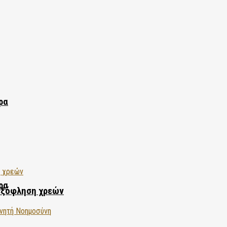
ρα
ρα
εξόφληση χρεών