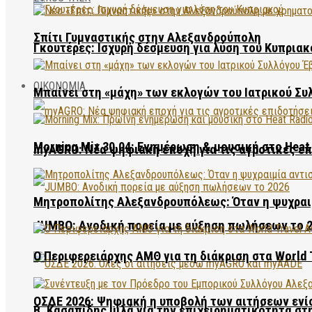
Σπίτι Γυμναστικής στην Αλεξανδρούπολη
Γκουτέρες: Ισχυρή δέσμευση για λύση του Κυπριακ
ΟΙΚΟΝΟΜΙΑ
Μπαίνει στη «μάχη» των εκλογών του Ιατρικού Συ
Morning Mix 30.04: Ενημέρωση & μουσική στο Heat 
myAGRO: Νέα ψηφιακή εποχή για τις αγροτικές ε
Μητροπολίτης Αλεξανδρουπόλεως: Όταν η ψυχραιμ
JUMBO: Ανοδική πορεία με αύξηση πωλήσεων το 
Ο Περιφερειάρχης ΑΜΘ για τη διάκριση στα World 
ΟΣΔΕ 2026: Ψηφιακή η υποβολή των αιτήσεων ενί
Β. Κασαπίδης μιλά για την επιχειρηματικότητα σ