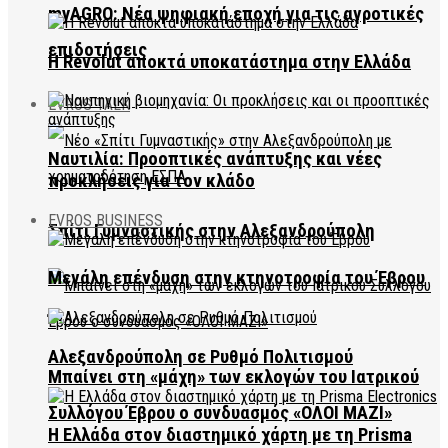
myAGRO: Νέα ψηφιακή εποχή για τις αγροτικές
επιδοτήσεις
Η Revolut αποκτά υποκατάστημα στην Ελλάδα
EVROS TALK
Ναυτιλία: Προοπτικές ανάπτυξης και νέες
προκλήσεις για τον κλάδο
EVROS BUSINESS
Σπίτι Γυμναστικής στην Αλεξανδρούπολη
Μεγάλη επένδυση στην κτηνοτροφία του Έβρου
Αλεξανδρούπολη σε Ρυθμό Πολιτισμού
Μπαίνει στη «μάχη» των εκλογών του Ιατρικού
Συλλόγου Έβρου ο συνδυασμός «ΟΛΟΙ ΜΑΖΙ»
Η Ελλάδα στον διαστημικό χάρτη με τη Prisma