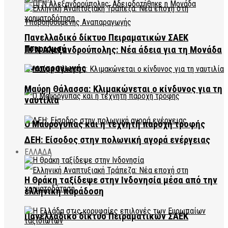
Πανελλαδικό δίκτυο Πειραματικών ΣΑΕΚ
Τουρισμού
ΠΓΝ Αλεξανδρούπολης: Νέα άδεια για τη Μονάδα
Αναπαραγωγής
Μαύρη Θάλασσα: Κλιμακώνεται ο κίνδυνος για τη
ναυτιλία
Ο Μαυρόγυπας και η τεχνητή παροχή τροφής
ΔΕΗ: Είσοδος στην πολωνική αγορά ενέργειας
ΕΛΛΑΔΑ
Η Θράκη ταξίδεψε στην Ινδονησία μέσα από την
ελληνική παράδοση
Πανελλαδικό δίκτυο Πειραματικών ΣΑΕΚ