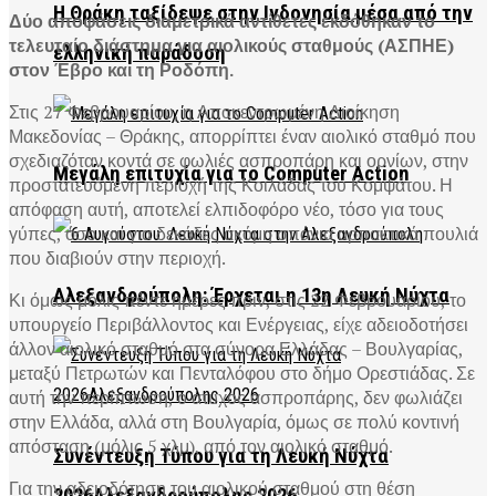
Η Θράκη ταξίδεψε στην Ινδονησία μέσα από την
Δύο αποφάσεις διαμετρικά αντίθετες εκδόθηκαν το
τελευταίο διάστημα για αιολικούς σταθμούς (ΑΣΠΗΕ)
ελληνική παράδοση
στον Έβρο και τη Ροδόπη.
Στις 27 Φεβρουαρίου, η Αποκεντρωμένη Διοίκηση
Μακεδονίας – Θράκης, απορρίπτει έναν αιολικό σταθμό που
σχεδιαζόταν κοντά σε φωλιές ασπροπάρη και ορνίων, στην
Μεγάλη επιτυχία για το Computer Action
προστατευόμενη περιοχή της Κοιλάδας του Κομψάτου. Η
απόφαση αυτή, αποτελεί ελπιδοφόρο νέο, τόσο για τους
γύπες, όσο και για δεκάδες ακόμη σπάνια αρπακτικά πουλιά
που διαβιούν στην περιοχή.
Αλεξανδρούπολη: Έρχεται η 13η Λευκή Νύχτα
Κι όμως μόλις πέντε ημέρες πριν, στις 22 Φεβρουαρίου, το
υπουργείο Περιβάλλοντος και Ενέργειας, είχε αδειοδοτήσει
άλλον αιολικό σταθμό στα σύνορα Ελλάδας – Βουλγαρίας,
μεταξύ Πετρωτών και Πενταλόφου στο δήμο Ορεστιάδας. Σε
αυτή την περίπτωση, ο άτυχος ασπροπάρης, δεν φωλιάζει
στην Ελλάδα, αλλά στη Βουλγαρία, όμως σε πολύ κοντινή
απόσταση (μόλις 5 χλμ), από τον αιολικό σταθμό.
Συνέντευξη Τύπου για τη Λευκή Νύχτα
Για την αδειοδότηση του αιολικού σταθμού στη θέση