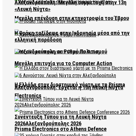
Αλεξανδρούπολη: Μεγάλη συμμετοχή στην 13η
«Λευκή Νύχτα»
Μεγάλη επένδυση στην κτηνοτροφία του Έβρου
Η Θράκη ταξίδεψε στην Ινδονησία μέσα από την
ελληνική παράδοση
Αλεξανδρούπολη σε Ρυθμό Πολιτισμού
Μεγάλη επιτυχία για το Computer Action
Η Ελλάδα στον διαστημικό χάρτη με τη Prisma
Αλεξανδρούπολη: Έρχεται η 13η Λευκή Νύχτα
Electronics
Συνέντευξη Τύπου για τη Λευκή Νύχτα
2026Αλεξανδρούπολης 2026
Prisma Electronics στο Athens Defence