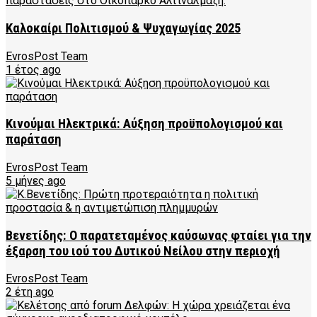
Καλοκαίρι Πολιτισμού & Ψυχαγωγίας 2025
EvrosPost Team
1 έτος ago
Κινούμαι Ηλεκτρικά: Αύξηση προϋπολογισμού και
παράταση
EvrosPost Team
5 μήνες ago
Βενετίδης: Ο παρατεταμένος καύσωνας φταίει για την
έξαρση του ιού του Δυτικού Νείλου στην περιοχή
EvrosPost Team
2 έτη ago