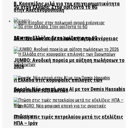
Β. Κασαπίδης μιλά για την επιχειρηματικότητα
5G στην Ελλάδα: Στον ορίζοντα το 6G
στην Αλεξανδρούπολη
COSMOS
5G στην Ελλάδα: Στον ορίζοντα το 6G
ΔΕΗ: Είσοδος στην πολωνική αγορά ενέργειας
JUMBO: Ανοδική πορεία με αύξηση πωλήσεων το
2026
Η Ελλάδα στις κορυφαίες επιλογές των
Google: Νέα εποχή στην AI με τον Demis Hassabis
Ευρωπαίων ταξιδιωτών
Πτώση στις τιμές πετρελαίου μετά τις εξελίξεις
ΗΠΑ – Ιράν