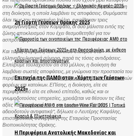
στον Κομψάτο. Δυστυχώς όμως, έχει χαθεί η εμπιστοσύνη
στη διοίκηση, η οποία λαμβάνει τις αποφάσεις. Θυμόμαστε
όλοι πως τον περασμένο Ιούλιο, εγκρίθηκαν τρεις
2η Γιορτή Γεύσεων Θράκης 2025
ανεμογεννήτριες στον Κομψάτο, οι δύο μάλιστα εντός της
ζώνης αποκλεισμού που έχει θεσμοθετηθεί για τον
ασπροπάρη.
Και τώρα, η έγκριση του αιολικού σταθμού στα
ελληνοβουλγαρικά σύνορα, παρά τις τόσες αντιδράσεις.
Ελπίζουμε τουλάχιστον ότι στο μέλλον, η διοίκηση θα
λαμβάνει σωστές αποφάσεις, με γνώμονα την προστασία του
Επιτυχία της ΠΑΜΘ στον «Χάρτη των Γεύσεων
περιβάλλοντος και συνυπολογίζοντας τις θέσεις των τοπικών
φορέων και κατοίκων. ΕΠίσης, η διοίκηση, είτε σε
2025»
περιφερειακό είτε σε εθνικό επίπεδο, καθώς και οι
γνωμοδοτούσες υπηρεσίες, χρειάζεται να θέσουν τις ίδιες
αξίες και προτεραιότητες και να μη γνωμοδοτούν/
αδειοδοτούν αντιφατικά”, δήλωσε ο Λευτέρης Καψάλης,
επιστημονικός συνεργάτης της Εταιρείας Προστασίας
Βιοποικιλότητας Θράκης.
Η Περιφέρεια Ανατολικής Μακεδονίας και