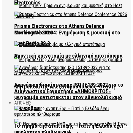
Electronics
Prisma Electronics στο Athens Defence
Conference 2026
Morning Mix 30.04: Ενημέρωση & μουσική στο
Heat Radio 88.3
Αμυντική καινοτομία με ελληνικό αποτύπωμα
Ανανέωση διαπίστευσης ISO 15189:2022 για το
Μητροπολίτης Αλεξανδρουπόλεως: Όταν η
Διαγνωστικό Εργαστήριο «ΔΗΜΟΚΡΙΤΟΣ»
ψυχραιμία αντιστέκεται στον εθνικολαϊκισμό
ΑΠΟΨΕΙΣ
του φόβου
Το τίμημα της ανάπτυξης – Γιατί η Ελλάδα έχει
υψηλότερο πληθωρισμό