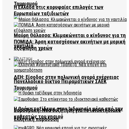
Τουρισμού
Η Ελλάδα στις κορυφαίες επιλογές των
Ευρωπαίων ταξιδιωτών
Μαύρη Θάλασσα: Κλιμακώνεται ο κίνδυνος για τη
ΠΟΜΙΔΑ: Άρση κατασχέσεων ακινήτων με μερική
ναυτιλία
εξόφληση χρεών
ΠΟΛΙΤΙΚΗ
ΔΕΗ: Είσοδος στην πολωνική αγορά ενέργειας
Πανελλαδικό δίκτυο Πειραματικών ΣΑΕΚ
Τουρισμού
Η Θράκη ταξίδεψε στην Ινδονησία μέσα από την
Σαμοθράκη: Νέα συζήτηση για το ιδιοκτησιακό
καθεστώς του νησιού
ελληνική παράδοση