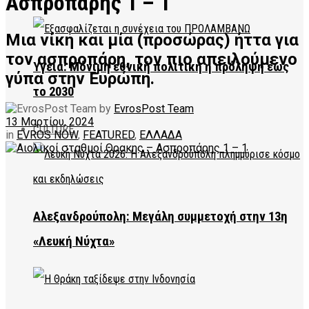
Ασπροπάρης 1 – 1
Μια νίκη και μία (προσώρας) ήττα για
τον ασπροπάρη, τον πιο απειλούμενο
Υγεία: Μόνιμη εθνική πολιτική η πρόληψη έως
γύπα στην Ευρώπη.
το 2030
by
EvrosPost Team
13 Μαρτίου, 2024
CULTURE
in
EVROS NOW
,
FEATURED
,
ΕΛΛΑΔΑ
Αλεξανδρούπολη: Μεγάλη συμμετοχή στην 13η
«Λευκή Νύχτα»