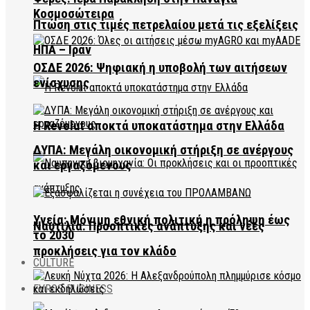
Κοσμοσώτειρα
Πτώση στις τιμές πετρελαίου μετά τις εξελίξεις
ΗΠΑ – Ιράν
ΟΣΔΕ 2026: Ψηφιακή η υποβολή των αιτήσεων
ενίσχυσης
Η Revolut αποκτά υποκατάστημα στην Ελλάδα
ΔΥΠΑ: Μεγάλη οικονομική στήριξη σε ανέργους
και εργαζόμενους
Υγεία: Μόνιμη εθνική πολιτική η πρόληψη έως
Ναυτιλία: Προοπτικές ανάπτυξης και νέες
το 2030
προκλήσεις για τον κλάδο
CULTURE
EVROS BUSINESS