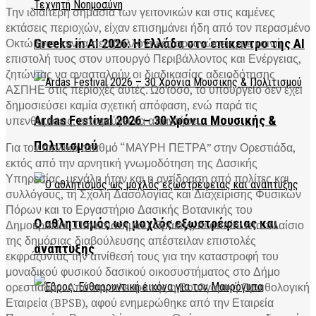
Την ιδιαίτερη σημασία των γειτονικών και στις καμένες
εκτάσεις περιοχών, είχαν επισημάνει ήδη από τον περασμένο
Οκτώβριο, εννέα περιβαλλοντικές οργανώσεις, με κοινή
Greeks in AI 2026: Η Ελλάδα στο επίκεντρο της AI
επιστολή τυος στον υπουργό Περιβάλλοντος και Ενέργειας,
ζητώντας να ανασταλούν οι διαδικασίας αδειοδότησης
ΑΣΠΗΕ στις περιοχές αυτές. Ωστόσο, το υπουργείο δεν έχει
δημοσιεύσει καμία σχετική απόφαση, ενώ παρά τις
υπενθυμίσεις, αποφεύγει να απαντήσει.
Ardas Festival 2026 – 30 Χρόνια Μουσικής &
Πολιτισμού
Για τον αιολικό σταθμό “ΜΑΥΡΗ ΠΕΤΡΑ” στην Ορεστιάδα,
εκτός από την αρνητική γνωμοδότηση της Δασικής
Υπηρεσίας, μεγάλη ήταν και η αντίδραση από πολίτες και
συλλόγους, τη Σχολή Δασολογίας και Διαχείρισης Φυσικών
Πόρων και το Εργαστήριο Δασικής Βοτανικής του
Ο αθλητισμός ως μοχλός εξωστρέφειας και
Δημοκριτείου Πανεπιστημίου Θράκης, οι οποίοι στο πλαίσιο
της δημόσιας διαβούλευσης απέστειλαν επιστολές
ανάπτυξης
εκφράζοντας την ατνίθεσή τους για την καταστροφή του
μοναδικού φυσικού δασικού οικοσυστήματος στο Δήμο
ορεστιάδας. Από την πλευρά της η Βουλγαρική Ορνιθολογική
Εταιρεία (BPSB), αφού ενημερώθηκε από την Εταιρεία