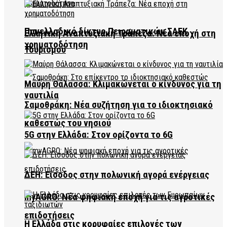
Πανελλαδικό δίκτυο Πειραματικών ΣΑΕΚ
Ελληνική Αναπτυξιακή Τράπεζα: Νέα εποχή στη
χρηματοδότηση
Τουρισμού
Μαύρη Θάλασσα: Κλιμακώνεται ο κίνδυνος για τη
ναυτιλία
Σαμοθράκη: Νέα συζήτηση για το ιδιοκτησιακό
καθεστώς του νησιού
5G στην Ελλάδα: Στον ορίζοντα το 6G
ΔΕΗ: Είσοδος στην πολωνική αγορά ενέργειας
myAGRO: Νέα ψηφιακή εποχή για τις αγροτικές
επιδοτήσεις
Η Ελλάδα στις κορυφαίες επιλογές των