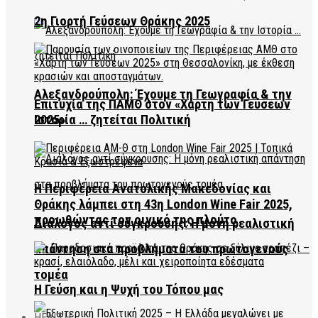
2η Γιορτή Γεύσεων Θράκης 2025
Αλεξανδρούπολη: Έχουμε τη Γεωγραφία & την
Επιτυχία της ΠΑΜΘ στον «Χάρτη των Γεύσεων
2025»
Ιστορία … ζητείται Πολιτική
Η Περιφέρεια Ανατολικής Μακεδονίας και
Θράκης λάμπει στη 43η London Wine Fair 2025,
προωθώντας τον οινικό της πλούτο
Διάλογος αντί σύγκρουσης: Η μόνη ρεαλιστική
απάντηση στα προβλήματα του πρωτογενούς
τομέα
Η Γεύση και η Ψυχή του Τόπου μας
HEALTH