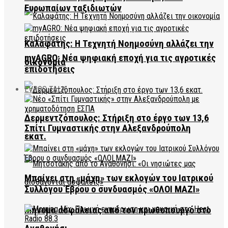
Ευρωπαίων ταξιδιωτών
Καλαφάτης: Η Τεχνητή Νοημοσύνη αλλάζει την
myAGRO: Νέα ψηφιακή εποχή για τις αγροτικές
οικονομία
επιδοτήσεις
EVROS TALK
Δερμεντζόπουλος: Στήριξη στο έργο των 13,6
Σπίτι Γυμναστικής στην Αλεξανδρούπολη
εκατ.
Μπαίνει στη «μάχη» των εκλογών του Ιατρικού
Συλλόγου Έβρου ο συνδυασμός «ΟΛΟΙ ΜΑΖΙ»
Μήνυμα ασφάλειας από τον πρωθυπουργό στο