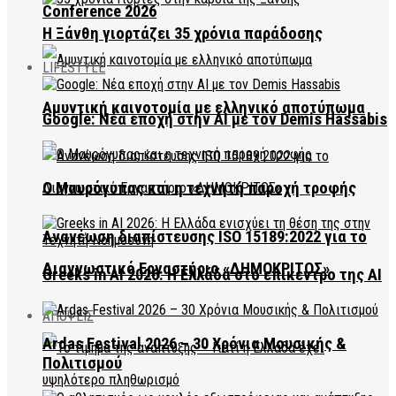
Conference 2026
Η Ξάνθη γιορτάζει 35 χρόνια παράδοσης
LIFESTYLE
Αμυντική καινοτομία με ελληνικό αποτύπωμα
Google: Νέα εποχή στην AI με τον Demis Hassabis
Ο Μαυρόγυπας και η τεχνητή παροχή τροφής
Ανανέωση διαπίστευσης ISO 15189:2022 για το
Διαγνωστικό Εργαστήριο «ΔΗΜΟΚΡΙΤΟΣ»
Greeks in AI 2026: Η Ελλάδα στο επίκεντρο της AI
ΑΠΟΨΕΙΣ
Ardas Festival 2026 – 30 Χρόνια Μουσικής &
Πολιτισμού