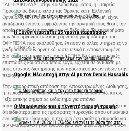
2026Αλεξανδρούπολης 2026
“ΑΓΓΕΛΙΚΟΥΛΑ”, στην Κοιλάδα Κομψάτου, η Εταιρεία
Προστασίας Βιοποικιλότητας Θράκης και η Ελληνική
Ορνιθολογική Εταιρεία ήδη από την πρώτη στιγμή, είχαν
αντιδράσει έντονα, εκφράζοντας την αρνητική τους θέση, την
οποία στήριξαν με επιστημονικά δεδομένα. Τα επιχειρήματα
Η Ξάνθη γιορτάζει 35 χρόνια παράδοσης
των δύο οργανώσεων και η αρνητική γνωμοδότηση του
ΟΦΥΠΕΚΑ που ακολούθησε, έπεισαν κι άλλες υπηρεσίες να
LIFESTYLE
γνωμοδοτήσουν αρνητικά, ώστε τελικά η Αποκεντρωμένη
Διοίκηση να αποφασίσει ότι ο ΑΣΠΗΕ θα έχει σημαντικές
επιπτώσεις και ότι ένα τέτοιο έργο, έρχεται σε αντίθεση με
τους στόχους διατήρησης των προστατευόμενων ειδών στην
Google: Νέα εποχή στην AI με τον Demis Hassabis
περιοχή.
Στην απορριπτική απόφαση της Αποκεντρωμένης Διοίκησης,
η περιοχή της Κοιλάδας του Κομψάτου, χαρακτηρίζεται ως
“εξαιρετικής σημασίας ενδιαίτημα για σπάνια
προστατευόμενα είδη πτηνών” και επιπλέον υπογραμμίζεται
Ο Μαυρόγυπας και η τεχνητή παροχή τροφής
ότι ειδικότερα μετά τις πρόσφατες πυρκαγιές όπου σημαντικά
ενδιαιτήματα είχαν καεί, η περιοχή έχει ιδιαίτερη σημασία για
την αναπαραγωγή και τροφοληψία των απειλούμενων ειδών.