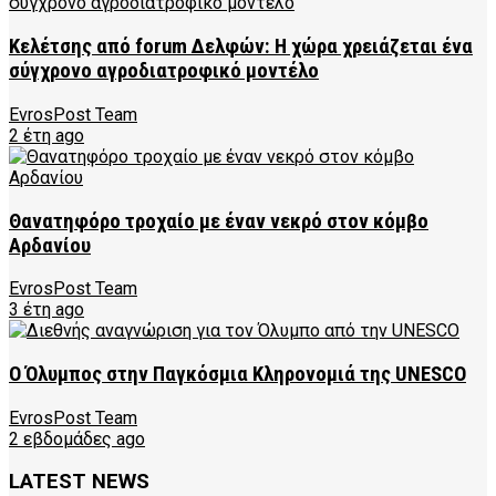
Κελέτσης από forum Δελφών: Η χώρα χρειάζεται ένα
σύγχρονο αγροδιατροφικό μοντέλο
EvrosPost Team
2 έτη ago
Θανατηφόρο τροχαίο με έναν νεκρό στον κόμβο
Αρδανίου
EvrosPost Team
3 έτη ago
Ο Όλυμπος στην Παγκόσμια Κληρονομιά της UNESCO
EvrosPost Team
2 εβδομάδες ago
LATEST NEWS