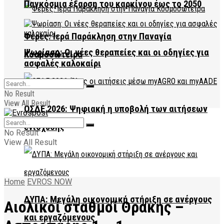
Παγκόσμια έξαρση του καρκίνου έως το 2050
Φέρες: Ιερά Παράκληση στην Παναγία
Ψωρίαση: Οι νέες θεραπείες και οι οδηγίες για
Κοσμοσώτειρα
ασφαλές καλοκαίρι
No Result
View All Result
ΟΣΔΕ 2026: Ψηφιακή η υποβολή των αιτήσεων
ενίσχυσης
No Result
View All Result
Home
EVROS NOW
ΔΥΠΑ: Μεγάλη οικονομική στήριξη σε ανέργους
Αιολικοί σταθμοί Θρακης –
και εργαζόμενους