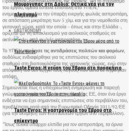
Προστασίας Βιοποικιλότητας της Θράκης, για το σχεδιασμό
Μαυρόγυπας στη Δαδιά: Θετικά νέα για τον
του έργου, άμεσα έστειλε επιστολή στο ΥΠΕΝ,
ενημερώνοντας για την ύπαρξη ενεργής φωλιάς ασπροπάρη,
πληθυσμό
σε απόσταση μικρότερη των 5 χλμ. και για την νομοθεσία στη
γειτονική χώρα, κατά την οποία – όπως και στην Ελλάδα -,
GASTRONOMY
ορίζεται ζω΄νη αποκλεισμού για αιολικούς σταθμούς σε
ακτίνα 5 χλμ. από φωλιές ασπροπάρη.
Το ΥΠΕΝ
αγνόησε τις αντιδράσεις πολιτών και
φορέων
,
ουδόλως ενδιαφέρθηκε για τις επιπτώσεις του αιολικού
σταθμού στη βιοποικιλότητα της γειτονικής χώρας, ενώ στην
Taste Evros: Η γεύση του Έβρου στο προσκήνιο
απόφασή του δεν εξηγεί τους λόγους που αυτά δε λήφθηκαν
υπόψη.
Σημειώνεται πως η υποχρεωτική ενημέρωση και παροχή
γνώμης από γειτονικό κράτος – μέλος της ΕΕ, όταν ένα έργο
ενδέχεται να έχει σημαντικές επιπτώσεις στο περιβάλλον του,
προβλέπεται ρητά από την Ευρωπαϊκή Οδηγία 2011/92/ΕΕ
Taste Evros: Η γαστρονομία του Έβρου στο
(για την εκτίμηση των επιπτώσεων έργων στο περιβάλλον).
επίκεντρο
“Ίσως τελικά υπάρχει ελπίδα για τον ασπροπάρη, τα όρνια
και τα σπάνια αρπακτικά πουλιά που έχουν βρει καταφύγιο