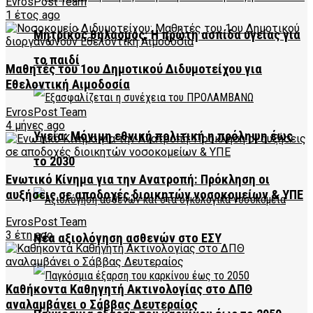
EvrosPost Team
1 έτος ago
Μητρικός θηλασμός: Η πρώτη ασπίδα υγείας για
το παιδί
Μαθητές του 1ου Δημοτικού Διδυμοτείχου για
Εθελοντική Αιμοδοσία
EvrosPost Team
4 μήνες ago
Υγεία: Μόνιμη εθνική πολιτική η πρόληψη έως
το 2030
Ενωτικό Κίνημα για την Ανατροπή: Πρόκληση οι
αυξήσεις σε αποδοχές διοικητών νοσοκομείων & ΥΠΕ
EvrosPost Team
3 έτη ago
Νέα αξιολόγηση ασθενών στο ΕΣΥ
Καθήκοντα Καθηγητή Ακτινολογίας στο ΔΠΘ
αναλαμβάνει ο Σάββας Δευτεραίος