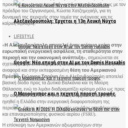
προκειμένου να ενημερωθούν κατά τη συνάντησή τους με τον
πρόεδρο του Οργανισμού, Κώστα Χατζημιχαήλ, για τη
δυναμική της περιοχής στον τομέα της ενέργειας και τις
Αλεξανδρούπολη: Έρχεται η 13η Λευκή Νύχτα
καίριες εξελίξεις.
LIFESTYLE
«
Η Αλεξανδρούπολη αποτελεί έναν κρίσιμο κρίκο στην
ευρωπαϊκή ενεργειακή ασφάλεια, τη σταθερότητα στην
περιοχή και την οικονομική ανάπτυξη
», σημειώνεται σε
Google: Νέα εποχή στην AI με τον Demis Hassabis
σχετική με την επίσκεψή τους ανακοίνωση στην οποία γίνεται
αναφορά και στην εκπεφρασμένη
θέση του Αμερικανού
Πρέσβη, Γιώργου Τσούνη
ότι η Αλεξανδρούπολη αποτελεί
βασική δίοδο προς τα Δυτικά Βαλκάνια και τη Μαύρη
Θάλασσα, ενώ το λιμάνι διαδραματίζει κρίσιμο ρόλο ως προς
Ο Μαυρόγυπας και η τεχνητή παροχή τροφής
την ασφάλεια του ΝΑΤΟ στο Νότο, συμβάλλοντας στο να
ηγηθεί η Ελλάδα στην ενεργειακή διαφοροποίηση της
περιοχής, όπως μέσω της πλωτής μονάδας αποθήκευσης
και επαναεριοποίησης φυσικού αερίου (FSRU).
Η επίσκεψη των Αμερικανών αξιωματούχων στην