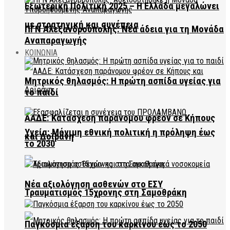
Εξωτερική Πολιτική 2025 – Η Ελλάδα μεγαλώνει
με στρατηγική και συνέπεια
ΠΓΝ Αλεξανδρούπολης: Νέα άδεια για τη Μονάδα
Αναπαραγωγής
ΚΟΙΝΩΝΙΑ
Μητρικός θηλασμός: Η πρώτη ασπίδα υγείας για
το παιδί
ΑΑΔΕ: Κατάσχεση παράνομου φρέον σε Κήπους
Υγεία: Μόνιμη εθνική πολιτική η πρόληψη έως
και Δοϊράνη
το 2030
Νέα αξιολόγηση ασθενών στο ΕΣΥ
Τραυματισμός 15χρονης στη Σαμοθράκη
Παγκόσμια έξαρση του καρκίνου έως το 2050