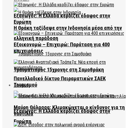
Εξαγωγές: Η Ελλάδα κερδίζει έδαφος στην
Ευρώπη
Η Θράκη ταξίδεψε στην Ινδονησία μέσα από την
ελληνική παράδοση
Εξοικονομώ – Επιχειρώ: Παράταση για 400
επιχειρήσεις
Τραυματισμός 15χρονης στη Σαμοθράκη
Πανελλαδικό δίκτυο Πειραματικών ΣΑΕΚ
Τουρισμού
ΕΛΛΑΔΑ
Μαύρη Θάλασσα: Κλιμακώνεται ο κίνδυνος για τη
Εξαγωγές: Η Ελλάδα κερδίζει έδαφος στην
ναυτιλία
Ευρώπη