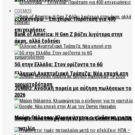
COSMOS
Εξοικονομώ – Επιχειρώ: Παράταση για 400
επιχειρήσεις
Bank of America: Η Gen Z βάζει λιγότερα στην
άκρη, αλλά ξοδεύει
5G στην Ελλάδα: Στον ορίζοντα το 6G
Ελληνική Αναπτυξιακή Τράπεζα: Νέα εποχή στη
χρηματοδότηση
JUMBO: Ανοδική πορεία με αύξηση πωλήσεων το
2026
Μαύρη Θάλασσα: Κλιμακώνεται ο κίνδυνος για τη
Google: Νέα εποχή στην AI με τον Demis Hassabis
ναυτιλία