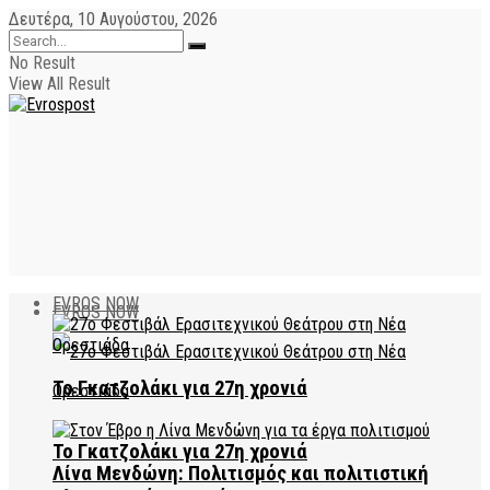
Δευτέρα, 10 Αυγούστου, 2026
No Result
View All Result
EVROS NOW
EVROS NOW
Το Γκατζολάκι για 27η χρονιά
Το Γκατζολάκι για 27η χρονιά
Λίνα Μενδώνη: Πολιτισμός και πολιτιστική