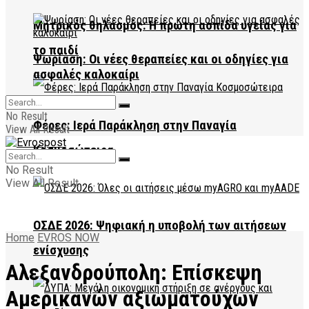
Μητρικός θηλασμός: Η πρώτη ασπίδα υγείας για
το παιδί
Ψωρίαση: Οι νέες θεραπείες και οι οδηγίες για
ασφαλές καλοκαίρι
No Result
Φέρες: Ιερά Παράκληση στην Παναγία
View All Result
Κοσμοσώτειρα
No Result
View All Result
ΟΣΔΕ 2026: Ψηφιακή η υποβολή των αιτήσεων
Home
EVROS NOW
ενίσχυσης
Αλεξανδρούπολη: Επίσκεψη
Αμερικανών αξιωματούχων