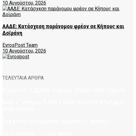
10 Αυγούστου, 2026
ΑΑΔΕ: Κατάσχεση παράνομου φρέον σε Κήπους και
Δοϊράνη
EvrosPost Team
10 Αυγούστου, 2026
ΤΕΛΕΥΤΑΙΑ ΑΡΘΡΑ
Εξαγωγές: Η Ελλάδα κερδίζει έδαφος στην Ευρώπη
Bank of America: Η Gen Z βάζει λιγότερα στην άκρη,
αλλά ξοδεύει
Στη Βουλή το θέμα των «κόκκινων» δανείων
Το Γκατζολάκι για 27η χρονιά