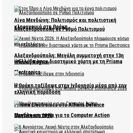
Λίνα Μενδώνη: Πολιτισμός και πολιτιστική
κληρονομιά στη Θράκη
Αλεξανδρούπολη σε Ρυθμό Πολιτισμού
Αλεξανδρούπολη: Μεγάλη συμμετοχή στην 13η
Η Ελλάδα στον διαστημικό χάρτη με τη Prisma
«Λευκή Νύχτα»
Electronics
Η Θράκη ταξίδεψε στην Ινδονησία μέσα από την
ελληνική παράδοση
Prisma Electronics στο Athens Defence
Μεγάλη επιτυχία για το Computer Action
Conference 2026