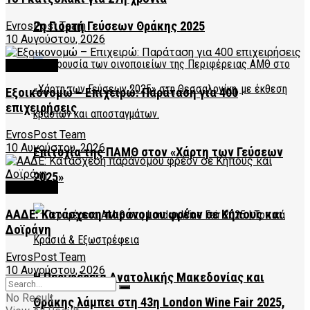
2η Γιορτή Γεύσεων Θράκης 2025
EvrosPost Team
10 Αυγούστου, 2026
FEATURED
Εξοικονομώ – Επιχειρώ: Παράταση για 400
επιχειρήσεις
EvrosPost Team
10 Αυγούστου, 2026
Επιτυχία της ΠΑΜΘ στον «Χάρτη των Γεύσεων
2025»
FEATURED
ΑΑΔΕ: Κατάσχεση παράνομου φρέον σε Κήπους και
Δοϊράνη
EvrosPost Team
10 Αυγούστου, 2026
Η Περιφέρεια Ανατολικής Μακεδονίας και
No Result
Θράκης λάμπει στη 43η London Wine Fair 2025,