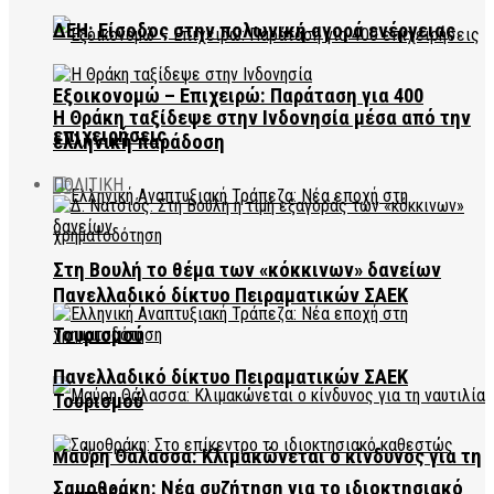
ΔΕΗ: Είσοδος στην πολωνική αγορά ενέργειας
Εξοικονομώ – Επιχειρώ: Παράταση για 400
Η Θράκη ταξίδεψε στην Ινδονησία μέσα από την
επιχειρήσεις
ελληνική παράδοση
ΠΟΛΙΤΙΚΗ
Στη Βουλή το θέμα των «κόκκινων» δανείων
Πανελλαδικό δίκτυο Πειραματικών ΣΑΕΚ
Τουρισμού
Πανελλαδικό δίκτυο Πειραματικών ΣΑΕΚ
Τουρισμού
Μαύρη Θάλασσα: Κλιμακώνεται ο κίνδυνος για τη
Σαμοθράκη: Νέα συζήτηση για το ιδιοκτησιακό