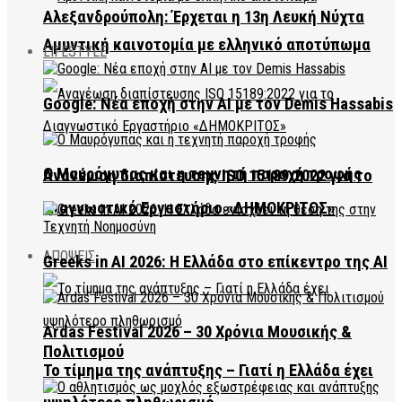
Αλεξανδρούπολη: Έρχεται η 13η Λευκή Νύχτα
Αμυντική καινοτομία με ελληνικό αποτύπωμα
LIFESTYLE
Google: Νέα εποχή στην AI με τον Demis Hassabis
Ο Μαυρόγυπας και η τεχνητή παροχή τροφής
Ανανέωση διαπίστευσης ISO 15189:2022 για το
Διαγνωστικό Εργαστήριο «ΔΗΜΟΚΡΙΤΟΣ»
ΑΠΟΨΕΙΣ
Greeks in AI 2026: Η Ελλάδα στο επίκεντρο της AI
Ardas Festival 2026 – 30 Χρόνια Μουσικής &
Πολιτισμού
Το τίμημα της ανάπτυξης – Γιατί η Ελλάδα έχει