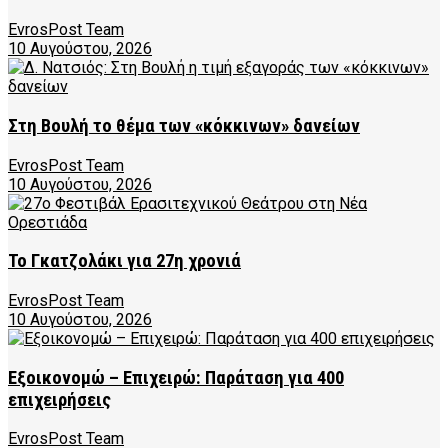
EvrosPost Team
10 Αυγούστου, 2026
Στη Βουλή το θέμα των «κόκκινων» δανείων
EvrosPost Team
10 Αυγούστου, 2026
Το Γκατζολάκι για 27η χρονιά
EvrosPost Team
10 Αυγούστου, 2026
Εξοικονομώ – Επιχειρώ: Παράταση για 400
επιχειρήσεις
EvrosPost Team