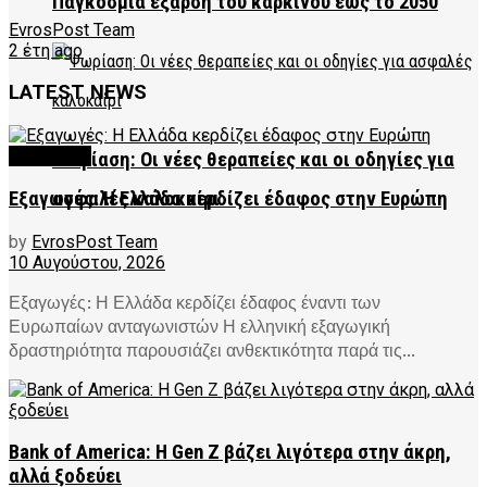
Παγκόσμια έξαρση του καρκίνου έως το 2050
EvrosPost Team
2 έτη ago
LATEST NEWS
FEATURED
Ψωρίαση: Οι νέες θεραπείες και οι οδηγίες για
Εξαγωγές: Η Ελλάδα κερδίζει έδαφος στην Ευρώπη
ασφαλές καλοκαίρι
by
EvrosPost Team
10 Αυγούστου, 2026
Εξαγωγές: Η Ελλάδα κερδίζει έδαφος έναντι των
Ευρωπαίων ανταγωνιστών Η ελληνική εξαγωγική
δραστηριότητα παρουσιάζει ανθεκτικότητα παρά τις...
Bank of America: Η Gen Z βάζει λιγότερα στην άκρη,
αλλά ξοδεύει