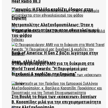
Heat Radio 88.3
Εξαγωγές: Η Ελλάδα κερδίζει έδαφος στην
Ευρώπη
Μητροπολίτης Αλεξανδρουπόλεως: Όταν η
ψυχραιμία αντιστέκεται στον εθνικολαϊκισμό
του φόβου
Bank of America: Η Gen Z βάζει λιγότερα στην
άκρη, αλλά ξοδεύει
Ο Περιφερειάρχης ΑΜΘ για τη διάκριση στα
World Travel Awards: “Η Περιφέρειά μας
διεκδικεί & κερδίζει την Ευρώπη”
Στη Βουλή το θέμα των «κόκκινων» δανείων
Β. Κασαπίδης μιλά για την επιχειρηματικότητα
στην Αλεξανδρούπολη