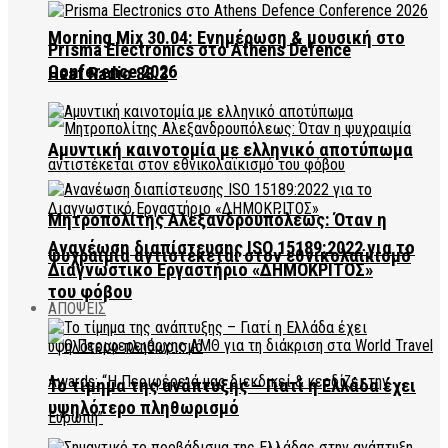
Morning Mix 30.04: Ενημέρωση & μουσική στο
Prisma Electronics στο Athens Defence
Conference 2026
Heat Radio 88.3
Αμυντική καινοτομία με ελληνικό αποτύπωμα
Μητροπολίτης Αλεξανδρουπόλεως: Όταν η
Ανανέωση διαπίστευσης ISO 15189:2022 για το
ψυχραιμία αντιστέκεται στον εθνικολαϊκισμό
Διαγνωστικό Εργαστήριο «ΔΗΜΟΚΡΙΤΟΣ»
του φόβου
ΑΠΟΨΕΙΣ
Το τίμημα της ανάπτυξης – Γιατί η Ελλάδα έχει
υψηλότερο πληθωρισμό