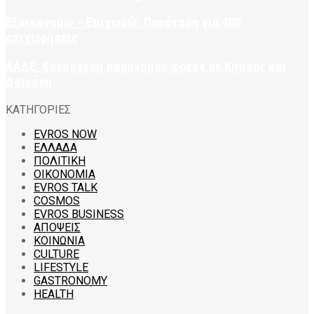
Εξοικονομώ – Επιχειρώ: Παράταση για 400
επιχειρήσεις
ΑΑΔΕ: Κατάσχεση παράνομου φρέον σε Κήπους και
Δοϊράνη
ΚΑΤΗΓΟΡΙΕΣ
EVROS NOW
ΕΛΛΑΔΑ
ΠΟΛΙΤΙΚΗ
ΟΙΚΟΝΟΜΙΑ
EVROS TALK
COSMOS
EVROS BUSINESS
ΑΠΟΨΕΙΣ
ΚΟΙΝΩΝΙΑ
CULTURE
LIFESTYLE
GASTRONOMY
HEALTH