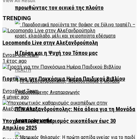
View All Result
προωθώντας τον οινικό της πλούτο
TRENDING
Locomondo Live στην Αλεξανδρούπολη
Η Γεύση και η Ψυχή του Τόπου μας
EvrosPost Team
1 έτος ago
HEALTH
Γιορτή για την Παγκόσμια Ημέρα Παιδικού Βιβλίου
EvrosPost Team
4 μήνες ago
ΠΓΝ Αλεξανδρούπολης: Νέα άδεια για τη Μονάδα
Αναπαραγωγής
Υποχρεωτικός καθαρισμός οικοπέδων έως 30
Απριλίου 2025