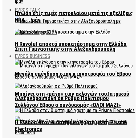
EVROS TALK
Πτώση στις τιμές πετρελαίου μετά τις εξελίξεις
ΗΠΑ – Ιράν
Η Revolut αποκτά υποκατάστημα στην Ελλάδα
Σπίτι Γυμναστικής στην Αλεξανδρούπολη
EVROS BUSINESS
Μεγάλη επένδυση στην κτηνοτροφία του Έβρου
Μπαίνει στη «μάχη» των εκλογών του Ιατρικού
Αλεξανδρούπολη σε Ρυθμό Πολιτισμού
Συλλόγου Έβρου ο συνδυασμός «ΟΛΟΙ ΜΑΖΙ»
Η Ελλάδα στον διαστημικό χάρτη με τη Prisma
Electronics