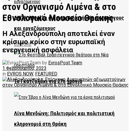
στον Οργανισμό Λιμένα & στο
Εθνολογικό Μουσείο Θράκης
ΔΥΠΑ: Μεγάλη οικονομική στήριξη σε ανέργους
και εργαζόμενους
Η Αλεξανδρούπολη αποτελεί έναν
κρίσιμο κρίκο στην ευρωπαϊκή
CULTURE
ενεργειακή ασφάλεια
by
EvrosPost Team
1 Φεβρουαρίου, 2023
in
EVROS NOW
,
FEATURED
Το Γκατζολάκι για 27η χρονιά
Λίνα Μενδώνη: Πολιτισμός και πολιτιστική
κληρονομιά στη Θράκη