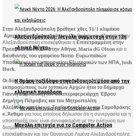
Στην Αλεξανδρούπολη βρέθηκε χθες 31/1 κλιμάκιο
Αμερικανών αξιωματούχων.
Τη Θράκη και ειδικότερα την
Αλεξανδρούπολη: Μεγάλη συμμετοχή στην 13η
Αλεξανδρούπολη επισκέφθηκαν η
Επιτετραμμένη στην
«Λευκή Νύχτα»
Πρεσβεία των ΗΠΑ στην Αθήνα, Maria dG Olson
και ο
διευθυντής του γραφείου Νοτιο-Ευρωπαϊκών
Υποθέσεων του υπουργείου Εξωτερικών των ΗΠΑ, Josh
Huck.
Οι δύο Αμερικανοί αξιωματούχοι συναντήθηκαν με
Η Θράκη ταξίδεψε στην Ινδονησία μέσα από την
εκπροσώπους των τοπικών Αρχών ήτοι το δήμαρχο
ελληνική παράδοση
Γιάννη Ζαμπούκη, τον αντιπεριφερειάρχη Έβρου
Δημήτρη Πέτροβιτς και τον Μητροπολίτη
Αλεξανδρουπόλεως, Τραϊανουπόλεως και Σαμοθράκης
κ. Άνθιμο
για τους οποίους δήλωσαν ότι η συνεργασία και η
υποστήριξή τους είναι συνυφασμένη με την ενίσχυση των
Μεγάλη επιτυχία για το Computer Action
δεσμών Ελλάδας και ΗΠΑ στην περιοχή. Επίσης
επισκέφθηκαν και τον Οργανισμό Λιμένα Αλεξανδρούπολης