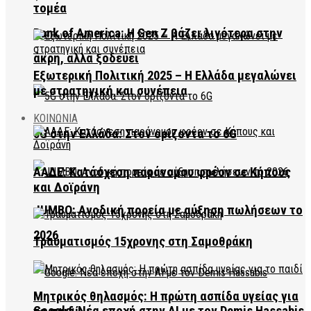
τομέα
Bank of America: Η Gen Z βάζει λιγότερα στην
άκρη, αλλά ξοδεύει
Εξωτερική Πολιτική 2025 – Η Ελλάδα μεγαλώνει
με στρατηγική και συνέπεια
ΚΟΙΝΩΝΙΑ
5G στην Ελλάδα: Στον ορίζοντα το 6G
ΑΑΔΕ: Κατάσχεση παράνομου φρέον σε Κήπους
και Δοϊράνη
JUMBO: Ανοδική πορεία με αύξηση πωλήσεων το
2026
Τραυματισμός 15χρονης στη Σαμοθράκη
Μητρικός θηλασμός: Η πρώτη ασπίδα υγείας για