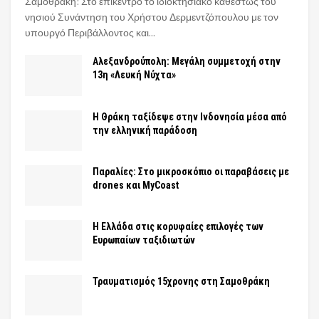
Σαμοθράκη: Στο επίκεντρο το ιδιοκτησιακό καθεστώς του
νησιού Συνάντηση του Χρήστου Δερμεντζόπουλου με τον
υπουργό Περιβάλλοντος και...
Αλεξανδρούπολη: Μεγάλη συμμετοχή στην
13η «Λευκή Νύχτα»
Η Θράκη ταξίδεψε στην Ινδονησία μέσα από
την ελληνική παράδοση
Παραλίες: Στο μικροσκόπιο οι παραβάσεις με
drones και MyCoast
Η Ελλάδα στις κορυφαίες επιλογές των
Ευρωπαίων ταξιδιωτών
Τραυματισμός 15χρονης στη Σαμοθράκη