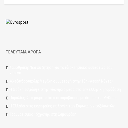
ΤΕΛΕΥΤΑΙΑ ΑΡΘΡΑ
Σαμοθράκη: Νέα συζήτηση για το ιδιοκτησιακό καθεστώς του
νησιού
Αλεξανδρούπολη: Μεγάλη συμμετοχή στην 13η «Λευκή Νύχτα»
Η Θράκη ταξίδεψε στην Ινδονησία μέσα από την ελληνική παράδοση
Παραλίες: Στο μικροσκόπιο οι παραβάσεις με drones και MyCoast
Η Ελλάδα στις κορυφαίες επιλογές των Ευρωπαίων ταξιδιωτών
Τραυματισμός 15χρονης στη Σαμοθράκη