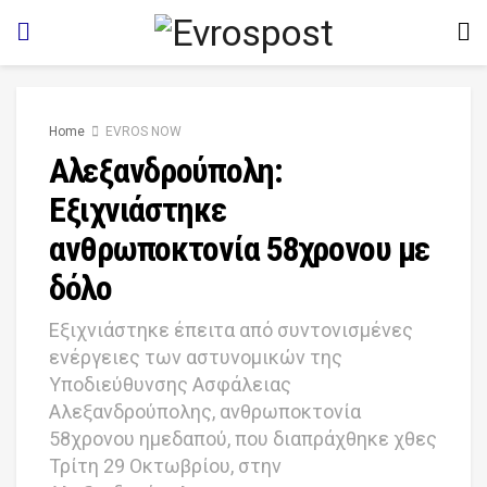
Home
EVROS NOW
Αλεξανδρούπολη:
Εξιχνιάστηκε
ανθρωποκτονία 58χρονου με
δόλο
Εξιχνιάστηκε έπειτα από συντονισμένες
ενέργειες των αστυνομικών της
Υποδιεύθυνσης Ασφάλειας
Αλεξανδρούπολης, ανθρωποκτονία
58χρονου ημεδαπού, που διαπράχθηκε χθες
Τρίτη 29 Οκτωβρίου, στην