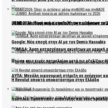
COSMOS
ΟΣΔΕ 2026: Ψηφιακή η υποβολή των αιτήσεων ενί
JUMBO: Ανοδική πορεία με αύξηση πωλήσεων το 
Google: Νέα εποχή στην AI με τον Demis Hassabis
ΠΟΜΙΔΑ: Άρση κατασχέσεων ακινήτων με μερική 
Πτώση στις τιμές πετρελαίου μετά τις εξελίξεις Η
ΔΥΠΑ: Μεγάλη οικονομική στήριξη σε ανέργους κ
Η Revolut αποκτά υποκατάστημα στην Ελλάδα
EVROS TALK
Ναυτιλία: Προοπτικές ανάπτυξης και νέες προκλή