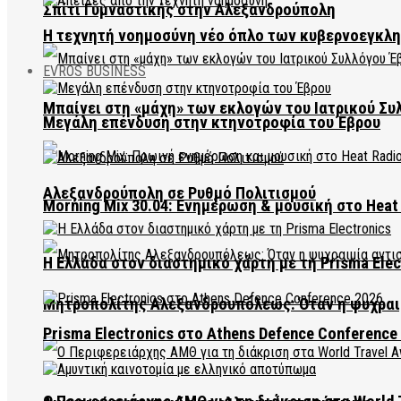
Σπίτι Γυμναστικής στην Αλεξανδρούπολη
Η τεχνητή νοημοσύνη νέο όπλο των κυβερνοεγκλ
EVROS BUSINESS
Μπαίνει στη «μάχη» των εκλογών του Ιατρικού Συ
Μεγάλη επένδυση στην κτηνοτροφία του Έβρου
Αλεξανδρούπολη σε Ρυθμό Πολιτισμού
Morning Mix 30.04: Ενημέρωση & μουσική στο Heat 
Η Ελλάδα στον διαστημικό χάρτη με τη Prisma Elec
Μητροπολίτης Αλεξανδρουπόλεως: Όταν η ψυχραιμ
Prisma Electronics στο Athens Defence Conference