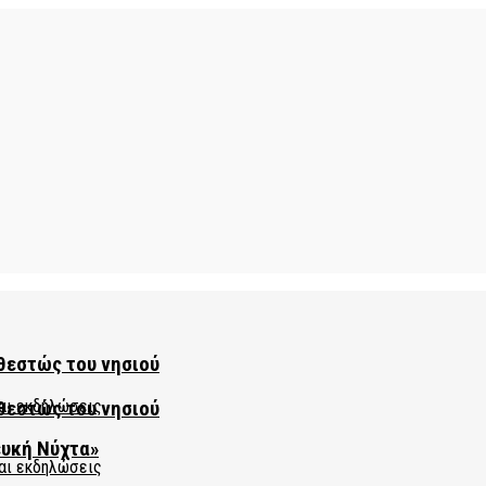
θεστώς του νησιού
θεστώς του νησιού
ευκή Νύχτα»