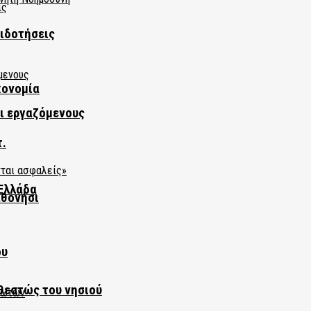
πιδοτήσεις
κονομία
αι εργαζόμενους
τ.
Ελλάδα
αθονήσι
ου
θεστώς του νησιού