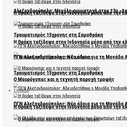
Αλεξανδρούπολη: Μεγάλη συμμετοχή στην 13η «Λ
Η Θράκη ταξίδεψε στην Ινδονησία μέσα από την ε
Τραυματισμός 15χρονης στη Σαμοθράκη
Η Θράκη ταξίδεψε στην Ινδονησία μέσα από την ε
ΠΓΝ Αλεξανδρούπολης: Νέα άδεια για τη Μονάδα
Τραυματισμός 15χρονης στη Σαμοθράκη
Ο Μαυρόγυπας και η τεχνητή παροχή τροφής
ΕΛΛΑΔΑ
ΠΓΝ Αλεξανδρούπολης: Νέα άδεια για τη Μονάδα
Η Θράκη ταξίδεψε στην Ινδονησία μέσα από την ε