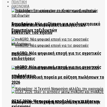
ΠΟΛΙΤΙΚΗ
ΟΙΚΟΝΟΜΙΑ
Σαμοθράκη: Νέα συζήτηση για το ιδιοκτησιακό
Η Ελλάδα στις κορυφαίες επιλογές των
Ευρωπαίων ταξιδιωτών
καθεστώς του νησιού
myAGRO: Νέα ψηφιακή εποχή για τις αγροτικές
επιδοτήσεις
myAGRO: Νέα ψηφιακή εποχή για τις αγροτικές
επιδοτήσεις
JUMBO: Ανοδική πορεία με αύξηση πωλήσεων το
2026
ΟΣΔΕ 2026: Ψηφιακή η υποβολή των αιτήσεων
Καλαφάτης: Η Τεχνητή Νοημοσύνη αλλάζει την
ενίσχυσης