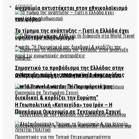
ΑΠΟΨΕΙΣ
ψυχραιμία αντιστέκεται στον εθνικολαϊκισμό
του φόβου
Το τίμημα της ανάπτυξης – Γιατί η Ελλάδα έχει
υψηλότερο πληθωρισμό
Σημαντικό το προβάδισμα της Ελλάδας στην
ανάπτυξη παρά τις ευρωπαϊκές αναταράξεις
Ο Περιφερειάρχης ΑΜΘ για τη διάκριση στα
World Travel Awards: “Η Περιφέρειά μας
διεκδικεί & κερδίζει την Ευρώπη”
Η Γεωπολιτική «Καταιγίδα» του Ιράν – Η
Παγκόσμια Οικονομία σε Τεντωμένο Σχοινί