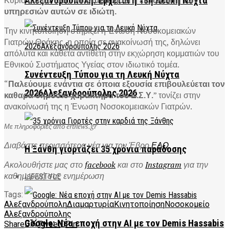
Αλεξανδρούπολη: Έρχεται η 13η Λευκή Νύχτα
υπηρεσιών αυτών σε ιδιώτη.
Την κινητοποίηση στηρίζει η Ένωση Νοσοκομειακών
Γιατρών Θράκης, η οποία σε ανακοίνωσή της, δηλώνει
απόλυτα και κάθετα αντίθετη στην εκχώρηση κομματιών του
Εθνικού Συστήματος Υγείας στον ιδιωτικό τομέα.
Συνέντευξη Τύπου για τη Λευκή Νύχτα
“
Παλεύουμε ενάντια σε όποια εξουσία επιβουλεύεται τον
2026Αλεξανδρούπολης 2026
καθαρά δημόσιο χαρακτήρα του Ε.Σ.Υ.
” τονίζει στην
ανακοίνωσή της η Ένωση Νοσοκομειακών Γιατρών.
Με πληροφορίες από ertnews.gr
Διαβάστε περισσότερα νέα για τον Έβρο
ΕΔΩ
Η Ξάνθη γιορτάζει 35 χρόνια παράδοσης
Ακολουθήστε μας στο
facebook
και στο
Instagram
για την
καθημερινή σας ενημέρωση
LIFESTYLE
Tags:
Αλεξανδρούπολη
Διαμαρτυρία
Κινητοποίηση
Νοσοκομείο
Αλεξανδρούπολης
Google: Νέα εποχή στην AI με τον Demis Hassabis
Share
Tweet
Pin