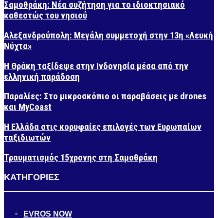
Σαμοθράκη: Νέα συζήτηση για το ιδιοκτησιακό
καθεστώς του νησιού
Αλεξανδρούπολη: Μεγάλη συμμετοχή στην 13η «Λευκή
Νύχτα»
Η Θράκη ταξίδεψε στην Ινδονησία μέσα από την
ελληνική παράδοση
Παραλίες: Στο μικροσκόπιο οι παραβάσεις με drones
και MyCoast
Η Ελλάδα στις κορυφαίες επιλογές των Ευρωπαίων
ταξιδιωτών
Τραυματισμός 15χρονης στη Σαμοθράκη
ΚΑΤΗΓΟΡΙΕΣ
EVROS NOW