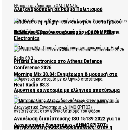
Αλεξανδρούπολη σε Ρυθμό Πολιτισμού
Μπαίνει στη «μάχη» των εκλογών του Ιατρικού
Η Ελλάδα στον διαστημικό χάρτη με τη Prisma
Συλλόγου Έβρου ο συνδυασμός «ΟΛΟΙ ΜΑΖΙ»
Electronics
Prisma Electronics στο Athens Defence
Conference 2026
Morning Mix 30.04: Ενημέρωση & μουσική στο
Heat Radio 88.3
Αμυντική καινοτομία με ελληνικό αποτύπωμα
Ανανέωση διαπίστευσης ISO 15189:2022 για το
Διαγνωστικό Εργαστήριο «ΔΗΜΟΚΡΙΤΟΣ»
Μητροπολίτης Αλεξανδρουπόλεως: Όταν η