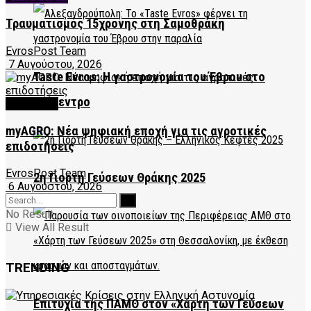
Τραυματισμός 15χρονης στη Σαμοθράκη
EvrosPost Team
7 Αυγούστου, 2026
Taste Evros: Η γαστρονομία του Έβρου στο
επίκεντρο
FEATURED
myAGRO: Νέα ψηφιακή εποχή για τις αγροτικές
επιδοτήσεις
EvrosPost Team
2η Γιορτή Γεύσεων Θράκης 2025
6 Αυγούστου, 2026
No Result
View All Result
TRENDING
Επιτυχία της ΠΑΜΘ στον «Χάρτη των Γεύσεων