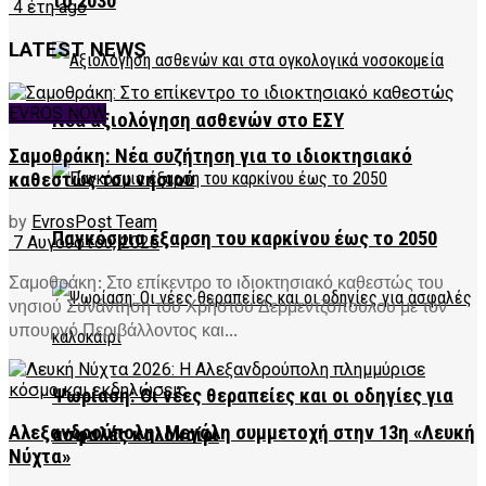
το 2030
4 έτη ago
LATEST NEWS
EVROS NOW
Νέα αξιολόγηση ασθενών στο ΕΣΥ
Σαμοθράκη: Νέα συζήτηση για το ιδιοκτησιακό
καθεστώς του νησιού
by
EvrosPost Team
Παγκόσμια έξαρση του καρκίνου έως το 2050
7 Αυγούστου, 2026
Σαμοθράκη: Στο επίκεντρο το ιδιοκτησιακό καθεστώς του
νησιού Συνάντηση του Χρήστου Δερμεντζόπουλου με τον
υπουργό Περιβάλλοντος και...
Ψωρίαση: Οι νέες θεραπείες και οι οδηγίες για
Αλεξανδρούπολη: Μεγάλη συμμετοχή στην 13η «Λευκή
ασφαλές καλοκαίρι
Νύχτα»