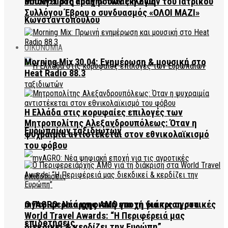
Μπαίνει στη «μάχη» των εκλογών του Ιατρικού
Βουλή: Προς άρση ασυλίας η Ζωή
Συλλόγου Έβρου ο συνδυασμός «ΟΛΟΙ ΜΑΖΙ»
Κωνσταντοπούλου
ΟΙΚΟΝΟΜΙΑ
Morning Mix 30.04: Ενημέρωση & μουσική στο
Heat Radio 88.3
Η Ελλάδα στις κορυφαίες επιλογές των
Μητροπολίτης Αλεξανδρουπόλεως: Όταν η
Ευρωπαίων ταξιδιωτών
ψυχραιμία αντιστέκεται στον εθνικολαϊκισμό
του φόβου
Ο Περιφερειάρχης ΑΜΘ για τη διάκριση στα
myAGRO: Νέα ψηφιακή εποχή για τις αγροτικές
World Travel Awards: “Η Περιφέρειά μας
επιδοτήσεις
διεκδικεί & κερδίζει την Ευρώπη”