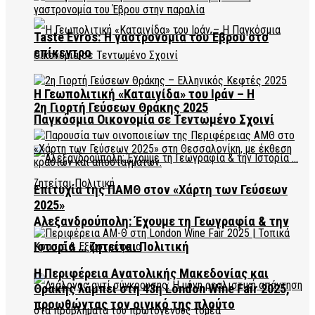
Taste Evros: Η γαστρονομία του Έβρου στο
επίκεντρο
Η Γεωπολιτική «Καταιγίδα» του Ιράν – Η
2η Γιορτή Γεύσεων Θράκης 2025
Παγκόσμια Οικονομία σε Τεντωμένο Σχοινί
Επιτυχία της ΠΑΜΘ στον «Χάρτη των Γεύσεων
2025»
Αλεξανδρούπολη: Έχουμε τη Γεωγραφία & την
Ιστορία … ζητείται Πολιτική
Η Περιφέρεια Ανατολικής Μακεδονίας και
Θράκης λάμπει στη 43η London Wine Fair 2025,
προωθώντας τον οινικό της πλούτο