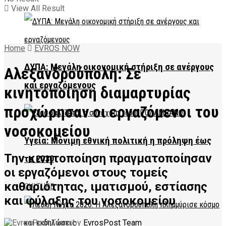
View All Result
Home
EVROS NOW
ΔΥΠΑ: Μεγάλη οικονομική στήριξη σε ανέργους
Αλεξανδρούπολη: Σε
και εργαζόμενους
κινητοποίηση διαμαρτυρίας
προχώρησαν οι εργαζόμενοι του
νοσοκομείου
Υγεία: Μόνιμη εθνική πολιτική η πρόληψη έως
Την κινητοποίηση πραγματοποίησαν
το 2030
οι εργαζόμενοι στους τομείς
καθαριότητας, ιματισμού, εστίασης
CULTURE
και φύλαξης του νοσοκομείου
by
EvrosPost Team