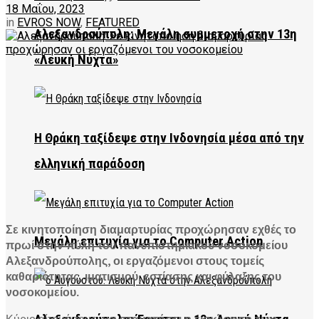
18 Μαΐου, 2023
in
EVROS NOW
,
FEATURED
Αλεξανδρούπολη: Μεγάλη συμμετοχή στην 13η
«Λευκή Νύχτα»
Η Θράκη ταξίδεψε στην Ινδονησία μέσα από την
ελληνική παράδοση
Σε κινητοποίηση διαμαρτυρίας προχώρησαν εχθές το
Μεγάλη επιτυχία για το Computer Action
πρωί στην πύλη του πανεπιστημιακού νοσοκομείου
Αλεξανδρούπολης, οι εργαζόμενοι στους τομείς
καθαριότητας, ιματισμού, εστίασης και φύλαξης του
νοσοκομείου.
Κύριο αίτημά τους
, να σταματήσει η εκχώρηση των