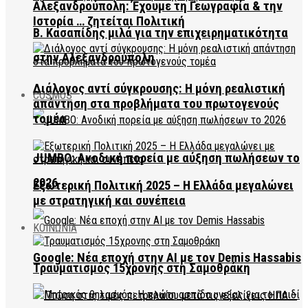
Αλεξανδρούπολη: Έχουμε τη Γεωγραφία & την
Ιστορία … ζητείται Πολιτική
Β. Κασαπίδης μιλά για την επιχειρηματικότητα
στην Αλεξανδρούπολη
Διάλογος αντί σύγκρουσης: Η μόνη ρεαλιστική
COSMOS
απάντηση στα προβλήματα του πρωτογενούς
τομέα
JUMBO: Ανοδική πορεία με αύξηση πωλήσεων το
2026
Εξωτερική Πολιτική 2025 – Η Ελλάδα μεγαλώνει
με στρατηγική και συνέπεια
ΚΟΙΝΩΝΙΑ
Google: Νέα εποχή στην AI με τον Demis Hassabis
Τραυματισμός 15χρονης στη Σαμοθράκη