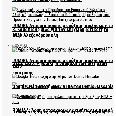
JUMBO: Ανοδική πορεία με αύξηση πωλήσεων το
Β. Κασαπίδης μιλά για την επιχειρηματικότητα
2026
στην Αλεξανδρούπολη
COSMOS
JUMBO: Ανοδική πορεία με αύξηση πωλήσεων το
ΟΣΔΕ 2026: Ψηφιακή η υποβολή των αιτήσεων
2026
ενίσχυσης
Google: Νέα εποχή στην AI με τον Demis Hassabis
ΠΟΜΙΔΑ: Άρση κατασχέσεων ακινήτων με μερική
Πτώση στις τιμές πετρελαίου μετά τις εξελίξεις