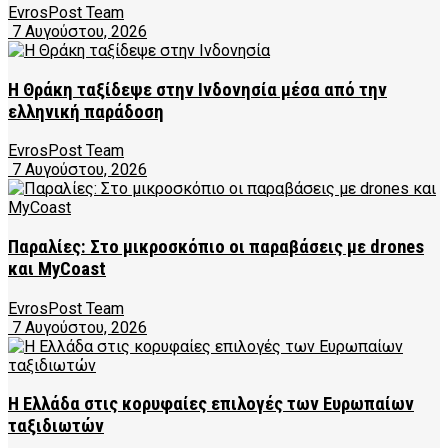
EvrosPost Team
7 Αυγούστου, 2026
Η Θράκη ταξίδεψε στην Ινδονησία μέσα από την
ελληνική παράδοση
EvrosPost Team
7 Αυγούστου, 2026
Παραλίες: Στο μικροσκόπιο οι παραβάσεις με drones
και MyCoast
EvrosPost Team
7 Αυγούστου, 2026
Η Ελλάδα στις κορυφαίες επιλογές των Ευρωπαίων
ταξιδιωτών