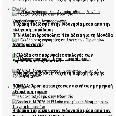
ΕΛΛΑΔΑ
Η Θράκη ταξίδεψε στην Ινδονησία μέσα από την
ελληνική παράδοση
ΠΓΝ Αλεξανδρούπολης: Νέα άδεια για τη Μονάδα
Αναπαραγωγής
Η Ελλάδα στις κορυφαίες επιλογές των
Ευρωπαίων ταξιδιωτών
Ο Μαυρόγυπας και η τεχνητή παροχή τροφής
ΠΟΜΙΔΑ: Άρση κατασχέσεων ακινήτων με μερική
ΕΛΛΑΔΑ
εξόφληση χρεών
Η Θράκη ταξίδεψε στην Ινδονησία μέσα από την