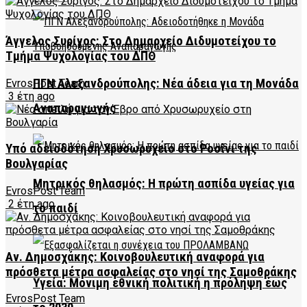
Άγγελος Συρίγος: Στο Δημαρχείο Διδυμοτείχου το
Τμήμα Ψυχολογίας του ΔΠΘ
ΠΓΝ Αλεξανδρούπολης: Νέα άδεια για τη Μονάδα
EvrosPost Team
3 έτη ago
Αναπαραγωγής
Υπό αδειοδότηση Xρυσωρυχείο στο Ροσίνι της
Βουλγαρίας
Μητρικός θηλασμός: Η πρώτη ασπίδα υγείας για
EvrosPost Team
2 έτη ago
το παιδί
Αν. Δημοσχάκης: Κοινοβουλευτική αναφορά για
πρόσθετα μέτρα ασφαλείας στο νησί της Σαμοθράκης
Υγεία: Μόνιμη εθνική πολιτική η πρόληψη έως
EvrosPost Team