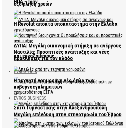
ΗΠΑ – Ιράν
εξόφληση χρεών
Η Revolut αποκτά υποκατάστημα στην Ελλάδα
ΔΥΠΑ: Μεγάλη οικονομική στήριξη σε ανέργους
Ναυτιλία: Προοπτικές ανάπτυξης και νέες
και εργαζόμενους
προκλήσεις για τον κλάδο
EVROS TALK
Η τεχνητή νοημοσύνη νέο όπλο των
κυβερνοεγκληματιών
EVROS BUSINESS
Σπίτι Γυμναστικής στην Αλεξανδρούπολη
Μεγάλη επένδυση στην κτηνοτροφία του Έβρου