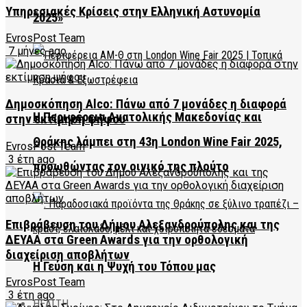
Υπηρεσιακές Κρίσεις στην Ελληνική Αστυνομία
2025»
EvrosPost Team
7 μήνες ago
Δημοσκόπηση Alco: Πάνω από 7 μονάδες η διαφορά
Η Περιφέρεια Ανατολικής Μακεδονίας και
στην εκτίμηση ψήφου
Θράκης λάμπει στη 43η London Wine Fair 2025,
EvrosPost Team
3 έτη ago
προωθώντας τον οινικό της πλούτο
Επιβράβευση του Δήμου Αλεξανδρούπολης και της
ΔΕΥΑΑ στα Green Awards για την ορθολογική
διαχείριση αποβλήτων
Η Γεύση και η Ψυχή του Τόπου μας
EvrosPost Team
3 έτη ago
HEALTH