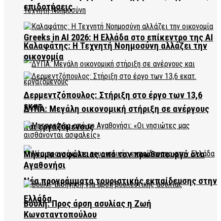
επιδοτήσεις
Greeks in AI 2026: Η Ελλάδα στο επίκεντρο της AI
Καλαφάτης: Η Τεχνητή Νοημοσύνη αλλάζει την
οικονομία
Δερμεντζόπουλος: Στήριξη στο έργο των 13,6
εκατ.
ΔΥΠΑ: Μεγάλη οικονομική στήριξη σε ανέργους
και εργαζόμενους
Μήνυμα ασφάλειας από τον πρωθυπουργό στο
Αγαθονήσι
Νέα προγράμματα τουριστικής εκπαίδευσης στην
Ελλάδα
Βουλή: Προς άρση ασυλίας η Ζωή
Κωνσταντοπούλου