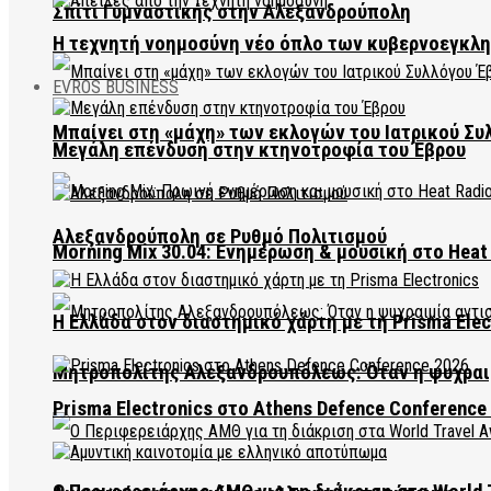
Σπίτι Γυμναστικής στην Αλεξανδρούπολη
Η τεχνητή νοημοσύνη νέο όπλο των κυβερνοεγκλ
EVROS BUSINESS
Μπαίνει στη «μάχη» των εκλογών του Ιατρικού Συ
Μεγάλη επένδυση στην κτηνοτροφία του Έβρου
Αλεξανδρούπολη σε Ρυθμό Πολιτισμού
Morning Mix 30.04: Ενημέρωση & μουσική στο Heat 
Η Ελλάδα στον διαστημικό χάρτη με τη Prisma Elec
Μητροπολίτης Αλεξανδρουπόλεως: Όταν η ψυχραιμ
Prisma Electronics στο Athens Defence Conference