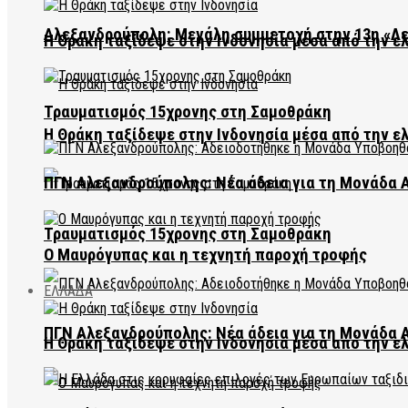
Αλεξανδρούπολη: Μεγάλη συμμετοχή στην 13η «Λ
Η Θράκη ταξίδεψε στην Ινδονησία μέσα από την ε
Τραυματισμός 15χρονης στη Σαμοθράκη
Η Θράκη ταξίδεψε στην Ινδονησία μέσα από την ε
ΠΓΝ Αλεξανδρούπολης: Νέα άδεια για τη Μονάδα
Τραυματισμός 15χρονης στη Σαμοθράκη
Ο Μαυρόγυπας και η τεχνητή παροχή τροφής
ΕΛΛΑΔΑ
ΠΓΝ Αλεξανδρούπολης: Νέα άδεια για τη Μονάδα
Η Θράκη ταξίδεψε στην Ινδονησία μέσα από την ε