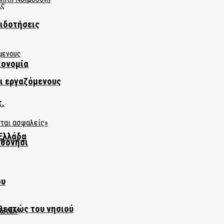
πιδοτήσεις
κονομία
αι εργαζόμενους
τ.
Ελλάδα
αθονήσι
ου
θεστώς του νησιού