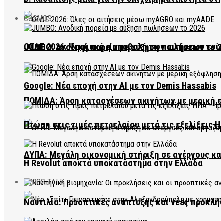
COSMOS
ΟΣΔΕ 2026: Ψηφιακή η υποβολή των αιτήσεων ενί
JUMBO: Ανοδική πορεία με αύξηση πωλήσεων το 
Google: Νέα εποχή στην AI με τον Demis Hassabis
ΠΟΜΙΔΑ: Άρση κατασχέσεων ακινήτων με μερική 
Πτώση στις τιμές πετρελαίου μετά τις εξελίξεις Η
ΔΥΠΑ: Μεγάλη οικονομική στήριξη σε ανέργους κ
Η Revolut αποκτά υποκατάστημα στην Ελλάδα
EVROS TALK
Ναυτιλία: Προοπτικές ανάπτυξης και νέες προκλή