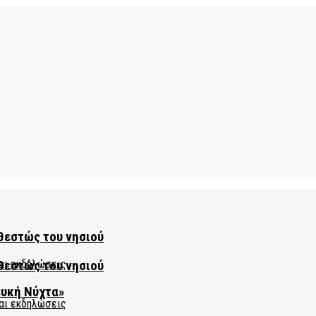
θεστώς του νησιού
θεστώς του νησιού
ευκή Νύχτα»