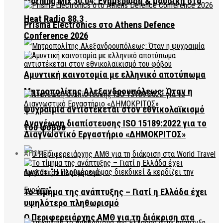
Morning Mix 30.04: Ενημέρωση & μουσική στο
Heat Radio 88.3
Prisma Electronics στο Athens Defence
Conference 2026
Αμυντική καινοτομία με ελληνικό αποτύπωμα
Μητροπολίτης Αλεξανδρουπόλεως: Όταν η
ψυχραιμία αντιστέκεται στον εθνικολαϊκισμό
Ανανέωση διαπίστευσης ISO 15189:2022 για το
του φόβου
Διαγνωστικό Εργαστήριο «ΔΗΜΟΚΡΙΤΟΣ»
ΑΠΟΨΕΙΣ
Το τίμημα της ανάπτυξης – Γιατί η Ελλάδα έχει
υψηλότερο πληθωρισμό
Ο Περιφερειάρχης ΑΜΘ για τη διάκριση στα