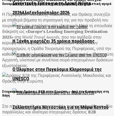
Συνέντευξη Τύπου για τη Λευκή Νύχτα
δυναμικά την εξωστρέφειά της στην ευρωπαϊκή τουριστική αγορά
2026Αλεξανδρούπολης 2026
Η Περιφέρεια Ανατολικής Μακεδονίας και Θράκης συνεχίζει
με σταθερά βήματα τη στρατηγική της για την προβολή του
τουριστικού της προϊόντος στο εξωτερικό. Μετά τη σπουδαία
διάκριση ως
«Europe’s Leading Emerging Destination
2025»
στα
World Travel Awards
, που την ανέδειξε στην
Η Ξάνθη γιορτάζει 35 χρόνια παράδοσης
κορυφή των ανερχόμενων ευρωπαϊκών τουριστικών
προορισμών, η Ομάδα Τουρισμού της Περιφέρειας, υπό την
καθοδήγηση του Αντιπεριφερειάρχη Τουρισμού κ. Παναγιώτη
Αρχοντή, υλοποιεί με συνέπεια σειρά στοχευμένων δράσεων
εξωστρέφειας.
Ο Όλυμπος στην Παγκόσμια Κληρονομιά της
UNESCO
Στοχευμένες δράσεις B2B στην Ευρώπη – Από την Κοπεγχάγη στη
Χάγη
Στο πλαίσιο αυτής της στρατηγικής πραγματοποιήθηκαν δύο
Συλλυπητήρια Μητσοτάκη για τη Μάρω Κοντού
παράλληλες και ιδιαίτερα στοχευμένες δράσεις
B2B