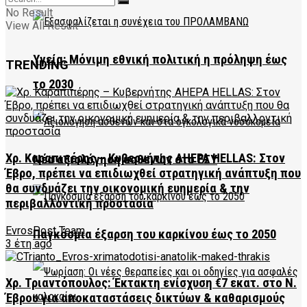
No Result
View All Result
Υγεία: Μόνιμη εθνική πολιτική η πρόληψη έως
TRENDING
το 2030
Χρ. Καραπιπέρης – Κυβερνήτης AHEPA HELLAS: Στον
Νέα αξιολόγηση ασθενών στο ΕΣΥ
Έβρο, πρέπει να επιδιωχθεί στρατηγική ανάπτυξη που
θα συνδυάζει την οικονομική ευημερία & την
περιβαλλοντική προστασία
EvrosPost Team
Παγκόσμια έξαρση του καρκίνου έως το 2050
3 έτη ago
Χρ. Τριαντόπουλος: Έκτακτη ενίσχυση €7 εκατ. στο Ν.
Έβρου για αποκαταστάσεις δικτύων & καθαρισμούς