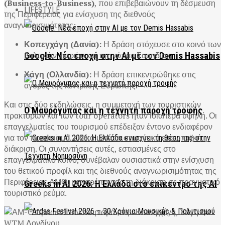
(Business-to-Business)
, που επιβεβαιώνουν τη δέσμευση
LIFESTYLE
της Περιφέρειας για ενίσχυση της διεθνούς
αναγνωρισιμότητας:
Κοπεγχάγη (Δανία):
Η δράση στόχευσε στο κοινό των
βαλτικών χωρών και της νότιας Σουηδίας.
Google: Νέα εποχή στην AI με τον Demis Hassabis
Χάγη (Ολλανδία):
Η δράση επικεντρώθηκε στις
αγορές της κεντρικής Ευρώπης.
Και στις δύο εκδηλώσεις, η συμμετοχή των τουριστικών
Ο Μαυρόγυπας και η τεχνητή παροχή τροφής
πρακτόρων και των tour operators ήταν ιδιαίτερα υψηλή. Οι
επαγγελματίες του τουρισμού επέδειξαν έντονο ενδιαφέρον
για τον προορισμό, ειδικά μετά τη σημαντική ευρωπαϊκή
διάκριση. Οι συναντήσεις αυτές, εστιασμένες στο
επαγγελματικό κοινό, συνέβαλαν ουσιαστικά στην ενίσχυση
του θετικού προφίλ και της διεθνούς αναγνωρισιμότητας της
Περιφέρειας ΑΜΘ, μετατρέποντας τη διάκριση σε πραγματικό
Greeks in AI 2026: Η Ελλάδα στο επίκεντρο της AI
τουριστικό ρεύμα.