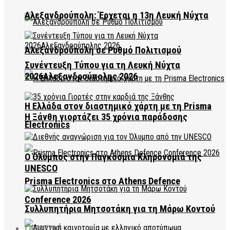
Αλεξανδρούπολη: Έρχεται η 13η Λευκή Νύχτα
Αλεξανδρούπολη σε Ρυθμό Πολιτισμού
Συνέντευξη Τύπου για τη Λευκή Νύχτα
2026Αλεξανδρούπολης 2026
Η Ελλάδα στον διαστημικό χάρτη με τη Prisma
Η Ξάνθη γιορτάζει 35 χρόνια παράδοσης
Electronics
Ο Όλυμπος στην Παγκόσμια Κληρονομιά της
UNESCO
Prisma Electronics στο Athens Defence
Conference 2026
Συλλυπητήρια Μητσοτάκη για τη Μάρω Κοντού
LIFESTYLE