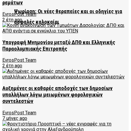
ρεμάτων
Ψωρίαση: Οι νέες θεραπείες και οι οδηγίες για
EvrosPost Team
2 έτη ago
ασφαλές καλοκαίρι
Υπογραφή Μνημονίου μεταξύ ΔΠΘ και Ελληνικής
Παραολυμπιακής Επιτροπής
EvrosPost Team
2 έτη ago
Αυξημένες οι καθαρές αποδοχές των δημοσίων
υπαλλήλων λόγω μειωμένων φορολογικών
συντελεστών
EvrosPost Team
7 μήνες ago