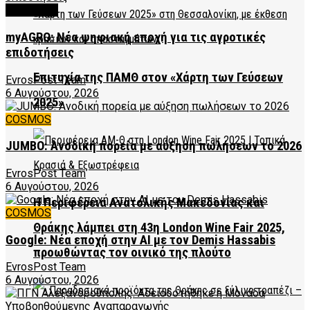
FEATURED
myAGRO: Νέα ψηφιακή εποχή για τις αγροτικές
επιδοτήσεις
Επιτυχία της ΠΑΜΘ στον «Χάρτη των Γεύσεων
EvrosPost Team
6 Αυγούστου, 2026
2025»
COSMOS
JUMBO: Ανοδική πορεία με αύξηση πωλήσεων το 2026
EvrosPost Team
6 Αυγούστου, 2026
Η Περιφέρεια Ανατολικής Μακεδονίας και
COSMOS
Θράκης λάμπει στη 43η London Wine Fair 2025,
Google: Νέα εποχή στην AI με τον Demis Hassabis
προωθώντας τον οινικό της πλούτο
EvrosPost Team
6 Αυγούστου, 2026