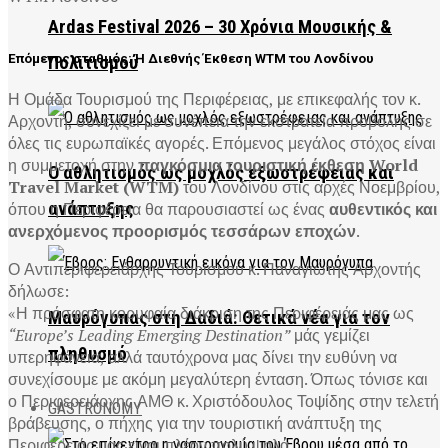
Ardas Festival 2026 – 30 Χρόνια Μουσικής &
Επόμενος σταθμός: Η Διεθνής Έκθεση WTM του Λονδίνου
Πολιτισμού
Η Ομάδα Τουρισμού της Περιφέρειας, με επικεφαλής τον κ.
Αρχοντή, συνεχίζει με συνέπεια την εκστρατεία προβολής σε
όλες τις ευρωπαϊκές αγορές. Επόμενος μεγάλος στόχος είναι
η συμμετοχή στην
παγκόσμια τουριστική έκθεση World
Ο αθλητισμός ως μοχλός εξωστρέφειας και
Travel Market (WTM)
του Λονδίνου στις αρχές Νοεμβρίου,
ανάπτυξης
όπου η Περιφέρεια θα παρουσιαστεί ως ένας
αυθεντικός και
ανερχόμενος προορισμός τεσσάρων εποχών
.
Ο Αντιπεριφερειάρχης Τουρισμού κ. Παναγιώτης Αρχοντής
δήλωσε:
«Η πρόσφατη κορυφαία διάκριση της Περιφέρειάς μας ως
Μαυρόγυπας στη Δαδιά: Θετικά νέα για τον
“Europe’s Leading Emerging Destination”
μάς γεμίζει
πληθυσμό
υπερηφάνεια, αλλά ταυτόχρονα μας δίνει την ευθύνη να
συνεχίσουμε με ακόμη μεγαλύτερη ένταση. Όπως τόνισε και
ο Περιφερειάρχης ΑΜΘ κ. Χριστόδουλος Τοψίδης στην τελετή
GASTRONOMY
βράβευσης, ο πήχης για την τουριστική ανάπτυξη της
Περιφέρειάς μας είναι πλέον πολύ ψηλά.