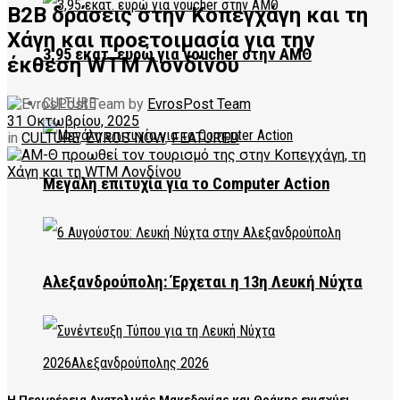
B2B δράσεις στην Κοπεγχάγη και τη
Χάγη και προετοιμασία για την
3,95 εκατ. ευρώ για voucher στην ΑΜΘ
έκθεση WTM Λονδίνου
CULTURE
by
EvrosPost Team
31 Οκτωβρίου, 2025
in
CULTURE
,
EVROS NOW
,
FEATURED
Μεγάλη επιτυχία για το Computer Action
Αλεξανδρούπολη: Έρχεται η 13η Λευκή Νύχτα
Η Περιφέρεια Ανατολικής Μακεδονίας και Θράκης ενισχύει