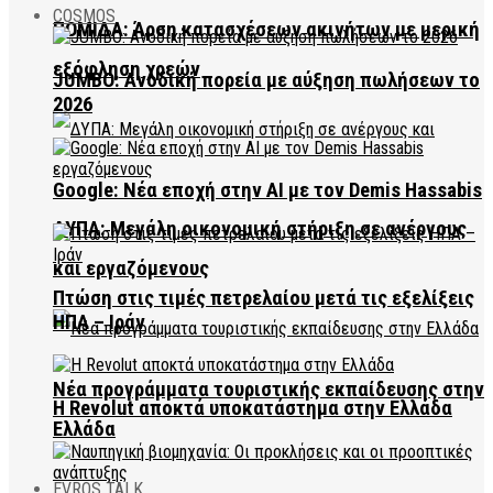
COSMOS
ΠΟΜΙΔΑ: Άρση κατασχέσεων ακινήτων με μερική
εξόφληση χρεών
JUMBO: Ανοδική πορεία με αύξηση πωλήσεων το
2026
Google: Νέα εποχή στην AI με τον Demis Hassabis
ΔΥΠΑ: Μεγάλη οικονομική στήριξη σε ανέργους
και εργαζόμενους
Πτώση στις τιμές πετρελαίου μετά τις εξελίξεις
ΗΠΑ – Ιράν
Νέα προγράμματα τουριστικής εκπαίδευσης στην
Η Revolut αποκτά υποκατάστημα στην Ελλάδα
Ελλάδα
EVROS TALK