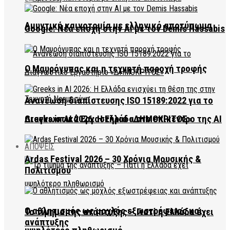
Αμυντική καινοτομία με ελληνικό αποτύπωμα
Google: Νέα εποχή στην AI με τον Demis Hassabis
Ο Μαυρόγυπας και η τεχνητή παροχή τροφής
Ανανέωση διαπίστευσης ISO 15189:2022 για το
Διαγνωστικό Εργαστήριο «ΔΗΜΟΚΡΙΤΟΣ»
Greeks in AI 2026: Η Ελλάδα στο επίκεντρο της AI
ΑΠΟΨΕΙΣ
Ardas Festival 2026 – 30 Χρόνια Μουσικής &
Πολιτισμού
Ο αθλητισμός ως μοχλός εξωστρέφειας και
Το τίμημα της ανάπτυξης – Γιατί η Ελλάδα έχει
ανάπτυξης