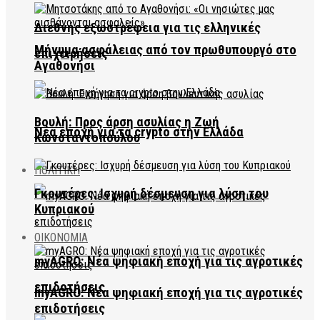
Διεθνής εξωστρέφεια για τις ελληνικές
Μήνυμα ασφάλειας από τον πρωθυπουργό στο
επιχειρήσεις
Αγαθονήσι
Βουλή: Προς άρση ασυλίας η Ζωή
Νέα εποχή για τα crypto στην Ελλάδα
Κωνσταντοπούλου
ΠΟΛΙΤΙΚΗ
Γκουτέρες: Ισχυρή δέσμευση για λύση του
Κυπριακού
ΟΙΚΟΝΟΜΙΑ
myAGRO: Νέα ψηφιακή εποχή για τις αγροτικές
επιδοτήσεις
myAGRO: Νέα ψηφιακή εποχή για τις αγροτικές
επιδοτήσεις