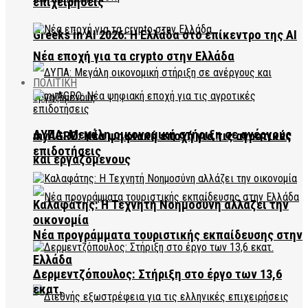
επιχειρήσεις
Greeks in AI 2026: Η Ελλάδα στο επίκεντρο της AI
Νέα εποχή για τα crypto στην Ελλάδα
ΠΟΛΙΤΙΚΗ
ΔΥΠΑ: Μεγάλη οικονομική στήριξη σε ανέργους
myAGRO: Νέα ψηφιακή εποχή για τις αγροτικές
επιδοτήσεις
και εργαζόμενους
Καλαφάτης: Η Τεχνητή Νοημοσύνη αλλάζει την
οικονομία
Νέα προγράμματα τουριστικής εκπαίδευσης στην
Ελλάδα
Δερμεντζόπουλος: Στήριξη στο έργο των 13,6
εκατ.