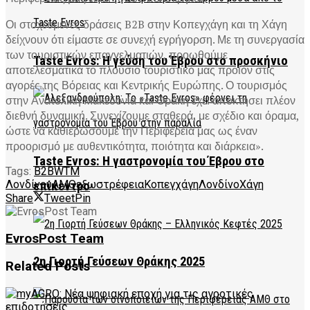
Οι στοχευμένες δράσεις B2B στην Κοπεγχάγη και τη Χάγη
δείχνουν ότι είμαστε σε συνεχή εγρήγορση. Με τη συνεργασία
των τουριστικών επαγγελματιών, προωθούμε
Taste Evros: Η γεύση του Έβρου στο προσκήνιο
αποτελεσματικά το πλούσιο τουριστικό μας προϊόν στις
αγορές της Βόρειας και Κεντρικής Ευρώπης. Ο τουρισμός
στην Ανατολική Μακεδονία και Θράκη έχει αποκτήσει πλέον
διεθνή δυναμική. Συνεχίζουμε σταθερά, με σχέδιο και όραμα,
ώστε να καθιερώσουμε την Περιφέρειά μας ως έναν
προορισμό με αυθεντικότητα, ποιότητα και διάρκεια».
Taste Evros: Η γαστρονομία του Έβρου στο
Tags:
B2B
WTM
Λονδίνου
ΑΜΘ
εξωστρέφεια
Κοπεγχάγη
Λονδίνο
Χάγη
επίκεντρο
Share
Tweet
Pin
EvrosPost Team
2η Γιορτή Γεύσεων Θράκης 2025
Related
Posts