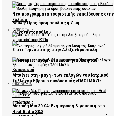
Νέα προγράμματα τουριστικής εκπαίδευσης στην
Ελλάδα
Βουλή: Προς άρση ασυλίας η Ζωή
EVROS TALK
Κωνσταντοπούλου
Σπίτι Γυμναστικής στην Αλεξανδρούπολη
Γκουτέρες: Ισχυρή δέσμευση για λύση του
Κυπριακού
Μπαίνει στη «μάχη» των εκλογών του Ιατρικού
Συλλόγου Έβρου ο συνδυασμός «ΟΛΟΙ ΜΑΖΙ»
ΟΙΚΟΝΟΜΙΑ
Morning Mix 30.04: Ενημέρωση & μουσική στο
Heat Radio 88.3