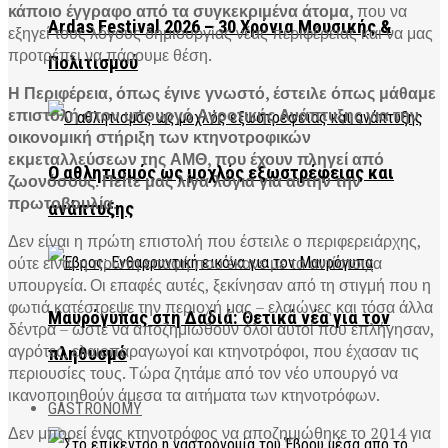
κάποιο έγγραφο από τα συγκεκριμένα άτομα,
που να
Ardas Festival 2026 – 30 Χρόνια Μουσικής &
εξηγεί τους λόγους δημιουργίας νέας περιφέρειας και να μας
προτρέπει να πάρουμε θέση.
Πολιτισμού
Η Περιφέρεια, όπως έγινε γνωστό, έστειλε όπως μάθαμε
επιστολή στον υπουργό Αγροτικής Ανάπτυξης για την
οικονομική στήριξη των κτηνοτροφικών
εκμεταλλεύσεων της ΑΜΘ, που έχουν πληγεί από
Ο αθλητισμός ως μοχλός εξωστρέφειας και
ζωονόσους. Πείτε μας λίγα λόγια για αυτην την
πρωτοβουλία.
ανάπτυξης
Δεν είναι η πρώτη επιστολή που έστειλε ο περιφερειάρχης,
ούτε είναι η πρώτη επαφή που έκανε με τα αντίστοιχα
υπουργεία. Οι επαφές αυτές, ξεκίνησαν από τη στιγμή που η
φωτιά κατέστρεψε την περιοχή μας – ελαιώνες και τόσα άλλα
Μαυρόγυπας στη Δαδιά: Θετικά νέα για τον
δέντρα – ώστε να αποζημιωθούν όλοι αυτοί που επλήγησαν,
αγρότες, ελαιοπαραγωγοί και κτηνοτρόφοι, που έχασαν τις
πληθυσμό
περιουσίες τους. Τώρα ζητάμε από τον νέο υπουργό να
ικανοποιηθούν άμεσα τα αιτήματα των κτηνοτρόφων.
GASTRONOMY
Δεν μπορεί ένας κτηνοτρόφος να αποζημιώθηκε το 2014 για