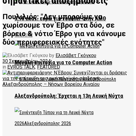
σημαντικές αποζημιώσεις
Πουλιλιός: "Δεν μπορούμε να
3,95 εκατ. ευρώ για voucher στην ΑΜΘ
χωρίσουμε τον Έβρο στα δύο, σε
βόρειο & νότιο Έβρο για να κάνουμε
CULTURE
δύο περιφερειακές ενότητες"
by
Ελισάβετ Γκόγκου
30 Σεπτεμβρίου, 2024
Μεγάλη επιτυχία για το Computer Action
in
EVROS TALK
,
FEATURED
Αλεξανδρούπολη: Έρχεται η 13η Λευκή Νύχτα