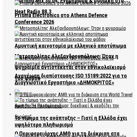
Morning Mix 30.04: Ενημέρωση & μουσική στο
Heat Radio 88.3
Prisma Electronics στο Athens Defence
Conference 2026
Αμυντική καινοτομία με ελληνικό αποτύπωμα
Μητροπολίτης Αλεξανδρουπόλεως: Όταν η
ψυχραιμία αντιστέκεται στον εθνικολαϊκισμό
Ανανέωση διαπίστευσης ISO 15189:2022 για το
του φόβου
Διαγνωστικό Εργαστήριο «ΔΗΜΟΚΡΙΤΟΣ»
ΑΠΟΨΕΙΣ
Το τίμημα της ανάπτυξης – Γιατί η Ελλάδα έχει
υψηλότερο πληθωρισμό
Ο Περιφερειάρχης ΑΜΘ για τη διάκριση στα