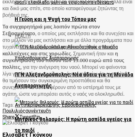
εκκλησία δεν είναι μόνο για το σπίτι της Παναγίας, αλλά είναι
και δικό μας σπίτι, στο οποίο καταφεύγουμε ζητώντας τη
βοήθειά της.
Η Γεύση και η Ψυχή του Τόπου μας
Τα συγχαρητήριά μας λοιπόν πρώτα στον
Σεβασμιότατο
, ο οποίος μας εκπλήσσει και θα συνεχίσει και
HEALTH
στο μέλλον να μας εκπλήσσει και με άλλα προγράμματα που
τυχαίνει να γνωρίζω,
αλλά και στο στρατό, στους
καλλιτέχνες και στις χορωδίες
. Σημαντική ήταν και
η
συγκέντρωση του ποσού των 13.000 ευρώ από τους
πολίτες,
για την ανέγερση του ναού. Μπορεί να φαίνονται
λίγα για ένα τέτοιο εγχείρημα, όμως πιστεύω ότι οι πολίτες,
ΠΓΝ Αλεξανδρούπολης: Νέα άδεια για τη Μονάδα
θα τιμήσουν την συγκεκριμένη προσπάθεια και θα
Αναπαραγωγής
συνεχίσουν να συνεισφέρουν από το υστέρημά τους με
αγάπη, ώστε να μπορέσει αυτός ο ναός να ολοκληρωθεί.
Tags:
Αντιπεριφερειάρχης Έβρου
Βαγγέλης
Πουλιλιός
συνέντευξη
Share
Tweet
Pin
Μητρικός θηλασμός: Η πρώτη ασπίδα υγείας για
το παιδί
Ελισάβετ Γκόγκου