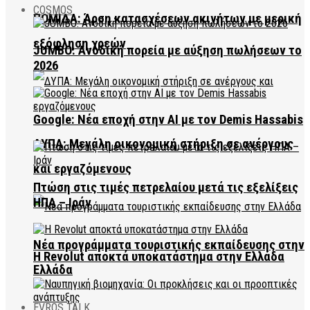
COSMOS
ΠΟΜΙΔΑ: Άρση κατασχέσεων ακινήτων με μερική
εξόφληση χρεών
JUMBO: Ανοδική πορεία με αύξηση πωλήσεων το
2026
Google: Νέα εποχή στην AI με τον Demis Hassabis
ΔΥΠΑ: Μεγάλη οικονομική στήριξη σε ανέργους
και εργαζόμενους
Πτώση στις τιμές πετρελαίου μετά τις εξελίξεις
ΗΠΑ – Ιράν
Νέα προγράμματα τουριστικής εκπαίδευσης στην
Η Revolut αποκτά υποκατάστημα στην Ελλάδα
Ελλάδα
EVROS TALK