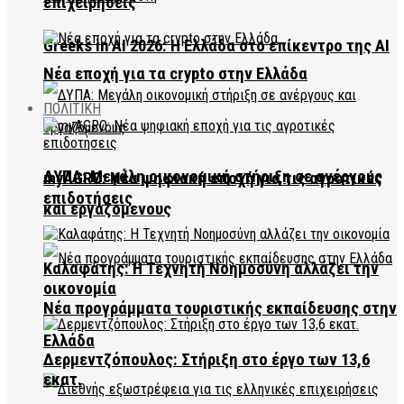
επιχειρήσεις
Greeks in AI 2026: Η Ελλάδα στο επίκεντρο της AI
Νέα εποχή για τα crypto στην Ελλάδα
ΠΟΛΙΤΙΚΗ
ΔΥΠΑ: Μεγάλη οικονομική στήριξη σε ανέργους
myAGRO: Νέα ψηφιακή εποχή για τις αγροτικές
επιδοτήσεις
και εργαζόμενους
Καλαφάτης: Η Τεχνητή Νοημοσύνη αλλάζει την
οικονομία
Νέα προγράμματα τουριστικής εκπαίδευσης στην
Ελλάδα
Δερμεντζόπουλος: Στήριξη στο έργο των 13,6
εκατ.