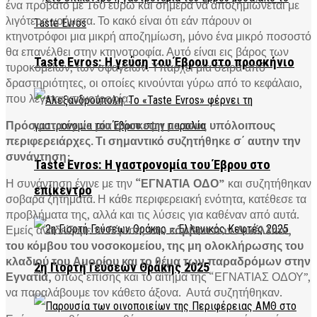
ένα πρόβατο με 160 ευρώ και σήμερα να αποζημιώνεται με
λιγότερα χρήματα. Το κακό είναι ότι εάν πάρουν οι
κτηνοτρόφοι μια μικρή αποζημίωση, μόνο ένα μικρό ποσοστό
θα επανέλθει στην κτηνοτροφία. Αυτό είναι εις βάρος των
Taste Evros: Η γεύση του Έβρου στο προσκήνιο
τυροκομείων, των σφαγείων. Υπάρχει μια σειρά από
δραστηριότητες, οι οποίες κινούνται γύρω από το κεφάλαιο,
που λέγεται κτηνοτροφία.
Πρόσφατα έγινε μία σύσκεψη με τους υπόλοιπους
περιφερειάρχες. Τι σημαντικό συζητήθηκε σ΄ αυτην την
συνάντηση;
Taste Evros: Η γαστρονομία του Έβρου στο
Η συνάντηση έγινε με την
“ΕΓΝΑΤΙΑ ΟΔΟ”
και συζητήθηκαν
επίκεντρο
σοβαρά ζητήματα. Η κάθε περιφερειακή ενότητα, κατέθεσε τα
προβλήματα της, αλλά και τις λύσεις για καθέναν από αυτά.
Εμείς αναδείξαμε τα θέματα,
του κόμβου των Δικέλλων,
του κόμβου του νοσοκομείου, της μη ολοκλήρωσης του
κλαδιού του Αμορίου και το θέμα των παραδρόμων στην
2η Γιορτή Γεύσεων Θράκης 2025
Εγνατία,
όπως επίσης και το αίτημα της “ΕΓΝΑΤΙΑΣ ΟΔΟΥ”,
να παραλάβουμε τον κάθετο άξονα. Αυτά συζητήθηκαν.