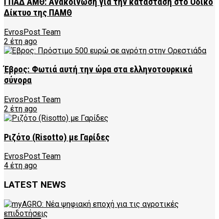
ΓΠΑΔ ΑΜΘ: Ανακοίνωση για την κατάσταση στο Οδικό
Δίκτυο της ΠΑΜΘ
EvrosPost Team
2 έτη ago
Έβρος: Φωτιά αυτή την ώρα στα ελληνοτουρκικά
σύνορα
EvrosPost Team
2 έτη ago
Ριζότο (Risotto) με Γαρίδες
EvrosPost Team
4 έτη ago
LATEST NEWS