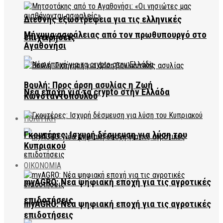
Διεθνής εξωστρέφεια για τις ελληνικές
Μήνυμα ασφάλειας από τον πρωθυπουργό στο
επιχειρήσεις
Αγαθονήσι
Βουλή: Προς άρση ασυλίας η Ζωή
Νέα εποχή για τα crypto στην Ελλάδα
Κωνσταντοπούλου
ΠΟΛΙΤΙΚΗ
Γκουτέρες: Ισχυρή δέσμευση για λύση του
Κυπριακού
ΟΙΚΟΝΟΜΙΑ
myAGRO: Νέα ψηφιακή εποχή για τις αγροτικές
επιδοτήσεις
myAGRO: Νέα ψηφιακή εποχή για τις αγροτικές
επιδοτήσεις