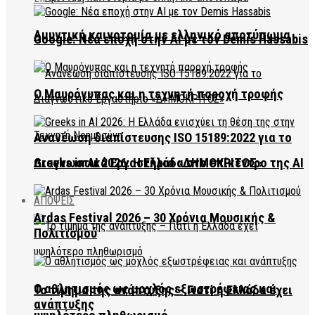
Αμυντική καινοτομία με ελληνικό αποτύπωμα
Google: Νέα εποχή στην AI με τον Demis Hassabis
Ο Μαυρόγυπας και η τεχνητή παροχή τροφής
Ανανέωση διαπίστευσης ISO 15189:2022 για το
Διαγνωστικό Εργαστήριο «ΔΗΜΟΚΡΙΤΟΣ»
Greeks in AI 2026: Η Ελλάδα στο επίκεντρο της AI
ΑΠΟΨΕΙΣ
Ardas Festival 2026 – 30 Χρόνια Μουσικής &
Πολιτισμού
Ο αθλητισμός ως μοχλός εξωστρέφειας και
Το τίμημα της ανάπτυξης – Γιατί η Ελλάδα έχει
ανάπτυξης