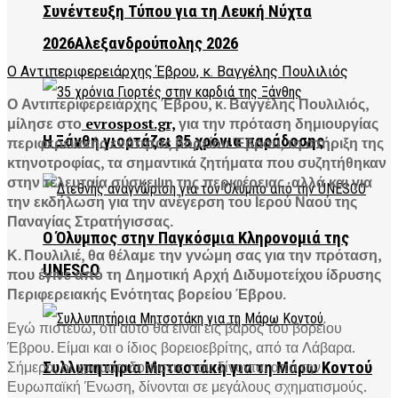
Συνέντευξη Τύπου για τη Λευκή Νύχτα
2026Αλεξανδρούπολης 2026
Ο Αντιπεριφερειάρχης Έβρου, κ. Βαγγέλης Πουλιλιός
Ο Αντιπεριφερειάρχης Έβρου, κ. Βαγγέλης Πουλιλιός,
μίλησε στο
evrospost.gr,
για την πρόταση δημιουργίας
Η Ξάνθη γιορτάζει 35 χρόνια παράδοσης
περιφερειακής ενότητας βορείου Έβρου, τη στήριξη της
κτηνοτροφίας, τα σημαντικά ζητήματα που συζητήθηκαν
στην τελευταία σύσκεψη της περιφέρειας, αλλά και για
την εκδήλωση για την ανέγερση του Ιερού Ναού της
Παναγίας Στρατήγισσας.
Ο Όλυμπος στην Παγκόσμια Κληρονομιά της
Κ. Πουλιλιέ, θα θέλαμε την γνώμη σας για την πρόταση,
UNESCO
που έγινε από τη Δημοτική Αρχή Διδυμοτείχου ίδρυσης
Περιφερειακής Ενότητας βορείου Έβρου.
Εγώ πιστεύω, ότι αυτό θα είναι εις βάρος του βορείου
Έβρου. Είμαι και ο ίδιος βορειοεβρίτης, από τα Λάβαρα.
Σήμερα, οι χρηματοδοτήσεις που δίνονται από την
Συλλυπητήρια Μητσοτάκη για τη Μάρω Κοντού
Ευρωπαϊκή Ένωση, δίνονται σε μεγάλους σχηματισμούς.