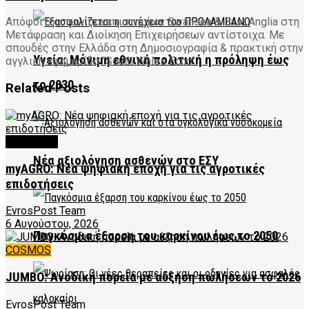
Απόφοιτος των πανεπιστημίων Swansea & East Anglia στη
Μετάφραση και Διοίκηση Επιχειρήσεων αντίστοιχα. Με
σπουδές στην Ελλάδα στη Δημοσιογραφία & πρακτική στην
Υγεία: Μόνιμη εθνική πολιτική η πρόληψη έως
αγγλική εφημερίδα "South Wales Echo".
το 2030
Related
Posts
FEATURED
Νέα αξιολόγηση ασθενών στο ΕΣΥ
myAGRO: Νέα ψηφιακή εποχή για τις αγροτικές
επιδοτήσεις
EvrosPost Team
6 Αυγούστου, 2026
Παγκόσμια έξαρση του καρκίνου έως το 2050
COSMOS
JUMBO: Ανοδική πορεία με αύξηση πωλήσεων το 2026
EvrosPost Team