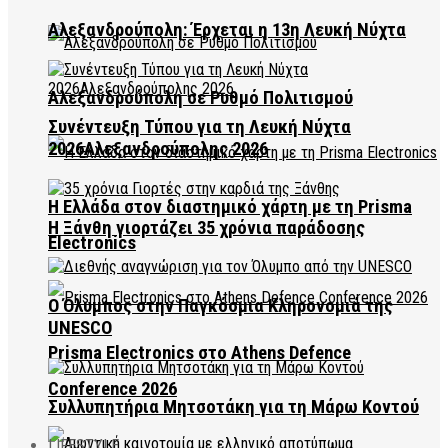
Αλεξανδρούπολη: Έρχεται η 13η Λευκή Νύχτα
Αλεξανδρούπολη σε Ρυθμό Πολιτισμού
Συνέντευξη Τύπου για τη Λευκή Νύχτα
2026Αλεξανδρούπολης 2026
Η Ελλάδα στον διαστημικό χάρτη με τη Prisma
Η Ξάνθη γιορτάζει 35 χρόνια παράδοσης
Electronics
Ο Όλυμπος στην Παγκόσμια Κληρονομιά της
UNESCO
Prisma Electronics στο Athens Defence
Conference 2026
Συλλυπητήρια Μητσοτάκη για τη Μάρω Κοντού
LIFESTYLE