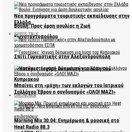
Νέα προγράμματα τουριστικής εκπαίδευσης στην
Ελλάδα
Βουλή: Προς άρση ασυλίας η Ζωή
EVROS TALK
Κωνσταντοπούλου
Σπίτι Γυμναστικής στην Αλεξανδρούπολη
Γκουτέρες: Ισχυρή δέσμευση για λύση του
Κυπριακού
Μπαίνει στη «μάχη» των εκλογών του Ιατρικού
Συλλόγου Έβρου ο συνδυασμός «ΟΛΟΙ ΜΑΖΙ»
ΟΙΚΟΝΟΜΙΑ
Morning Mix 30.04: Ενημέρωση & μουσική στο
Heat Radio 88.3