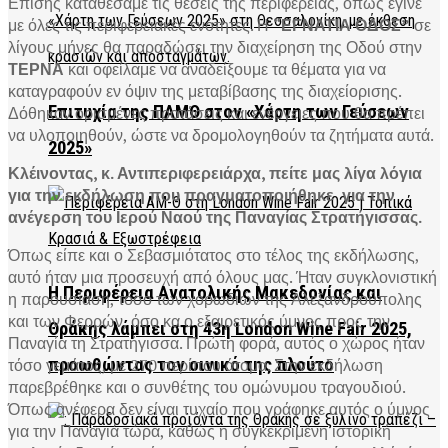
Επίσης καταθέσαμε τις θέσεις της περιφερειας, όπως έγινε
με όλες τις περιφερειακές ενότητες. Η
“ΕΓΝΑΤΙΑ ΟΔΟΣ”
σε
λίγους μήνες θα παραδώσει την διαχείρηση της Οδού στην
ΤΕΡΝΑ
και οφείλαμε να αναδείξουμε τα θέματα για να
καταγραφούν εν όψιν της μεταβίβασης της διαχείορισης.
Επιτυχία της ΠΑΜΘ στον «Χάρτη των Γεύσεων
Δόθηκαν ορισμένες προτάσεις και ενέργειες που θα πρέπει
να υλοποιηθούν, ώστε να δρομολογηθούν τα ζητήματα αυτά.
2025»
Κλέινοντας, κ. Αντιπεριφερειάρχα, π
είτε μας λίγα λόγια
για την εκδήλωση που πραγματοποιήθηκε για την
ανέγερση του Ιερού Ναού της Παναγίας Στρατήγισσας.
Όπως είπε και ο Σεβασμιότατος στο τέλος της εκδήλωσης,
αυτό ήταν μια προσευχή από όλους μας. Ήταν συγκλονιστική
Η Περιφέρεια Ανατολικής Μακεδονίας και
η παρουσίαση, τόσο των χορωδιών της Αλεξανδρούπολης
και των Φερρών, όσο κα ο εξαιρετικός ύμνος προς την
Θράκης λάμπει στη 43η London Wine Fair 2025,
Παναγία τη Στρατήγισσα. Πρώτη φορά, αυτός ο χώρος ήταν
τόσο γεμάτος, με 270 περίπου άτομα. Στην εκδήλωση
προωθώντας τον οινικό της πλούτο
παρεβρέθηκε και ο συνθέτης του ομώνυμου τραγουδιού.
Όπως ανέφερα δεν είναι τυχαίο που γράφηκε αυτός ο ύμνος
για την Παναγιά τώρα, καθώς η συγκεκριμένη ιστορική