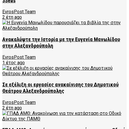
3Seas
EvrosPost Team
2 έτη ago
Ανακαλύψτε την Ιστορία με την Ευγενία Μανωλίδου
στην Αλεξανδρούπολη
EvrosPost Team
1 έτος ago
Σε εξέλιξη οι εργασίες ανακαίνισης του Δημοτικού
Θεάτρου Αλεξανδρούπολης
EvrosPost Team
2 έτη ago