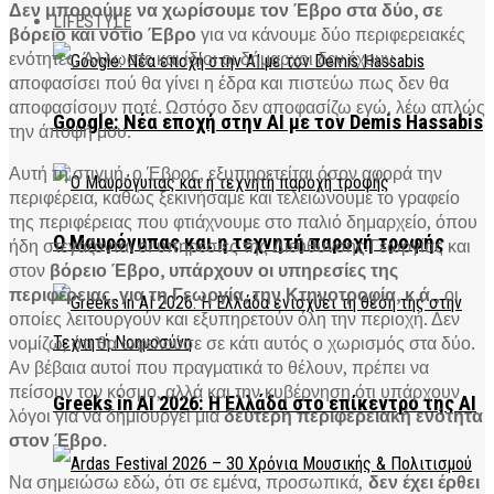
Δεν μπορούμε να χωρίσουμε τον Έβρο στα δύο, σε
LIFESTYLE
βόρειο και νότιο Έβρο
για να κάνουμε δύο περιφερειακές
ενότητες. Άλλωστε και ίδιοι οι δήμαρχοι δεν έχουν
αποφασίσει πού θα γίνει η έδρα και πιστεύω πως δεν θα
αποφασίσουν ποτέ. Ωστόσο δεν αποφασίζω εγώ, λέω απλώς
Google: Νέα εποχή στην AI με τον Demis Hassabis
την άποψή μου.
Αυτή τη στιγμή, ο Έβρος, εξυπηρετείται όσον αφορά την
περιφέρεια, καθώς ξεκινήσαμε και τελειώνουμε το γραφείο
της περιφέρειας που φτιάχνουμε στο παλιό δημαρχείο, όπου
Ο Μαυρόγυπας και η τεχνητή παροχή τροφής
ήδη στεγάζονται οι υπηρεσίες της Διεύθυνσης Γεωργίας και
στον
βόρειο Έβρο, υπάρχουν οι υπηρεσίες της
περιφέρειας, για τη Γεωργία, την Κτηνοτροφία, κ.ά.,
οι
οποίες λειτουργούν και εξυπηρετούν όλη την περιοχή. Δεν
νομίζω, ότι θα ωφελούσε σε κάτι αυτός ο χωρισμός στα δύο.
Αν βέβαια αυτοί που πραγματικά το θέλουν, πρέπει να
πείσουν τον κόσμο, αλλά και την κυβέρνηση ότι υπάρχουν
Greeks in AI 2026: Η Ελλάδα στο επίκεντρο της AI
λόγοι για να δημιουργεί μια
δεύτερη περιφερειακή ενότητα
στον Έβρο.
Να σημειώσω εδώ, ότι σε εμένα, προσωπικά,
δεν έχει έρθει