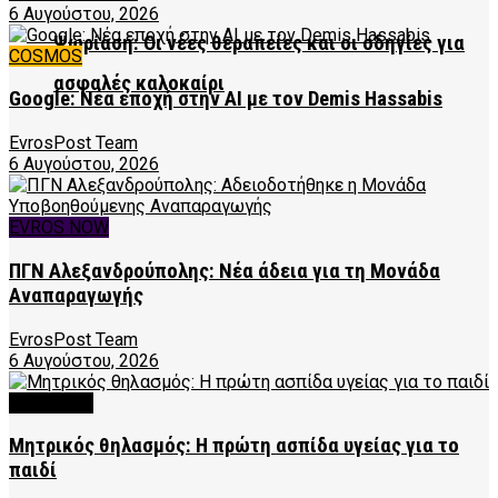
6 Αυγούστου, 2026
Ψωρίαση: Οι νέες θεραπείες και οι οδηγίες για
COSMOS
ασφαλές καλοκαίρι
Google: Νέα εποχή στην AI με τον Demis Hassabis
EvrosPost Team
6 Αυγούστου, 2026
EVROS NOW
ΠΓΝ Αλεξανδρούπολης: Νέα άδεια για τη Μονάδα
Αναπαραγωγής
EvrosPost Team
6 Αυγούστου, 2026
FEATURED
Μητρικός θηλασμός: Η πρώτη ασπίδα υγείας για το
παιδί