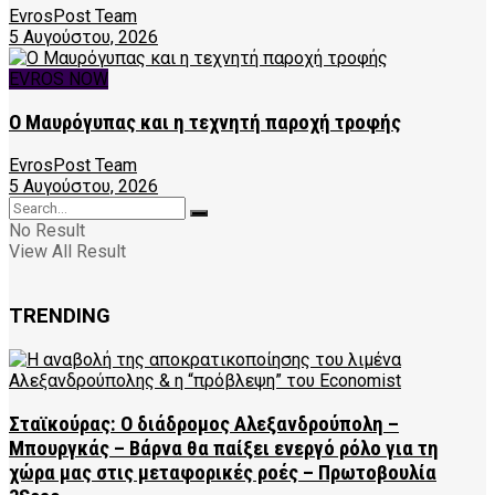
EvrosPost Team
5 Αυγούστου, 2026
EVROS NOW
Ο Μαυρόγυπας και η τεχνητή παροχή τροφής
EvrosPost Team
5 Αυγούστου, 2026
No Result
View All Result
TRENDING
Σταϊκούρας: Ο διάδρομος Αλεξανδρούπολη –
Μπουργκάς – Βάρνα θα παίξει ενεργό ρόλο για τη
χώρα μας στις μεταφορικές ροές – Πρωτοβουλία