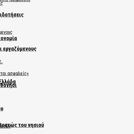
πιδοτήσεις
κονομία
αι εργαζόμενους
τ.
Ελλάδα
αθονήσι
ου
θεστώς του νησιού