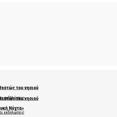
θεστώς του νησιού
θεστώς του νησιού
ευκή Νύχτα»