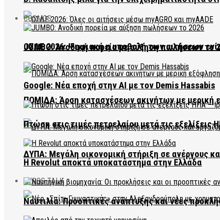
COSMOS
ΟΣΔΕ 2026: Ψηφιακή η υποβολή των αιτήσεων ενί
JUMBO: Ανοδική πορεία με αύξηση πωλήσεων το 
Google: Νέα εποχή στην AI με τον Demis Hassabis
ΠΟΜΙΔΑ: Άρση κατασχέσεων ακινήτων με μερική 
Πτώση στις τιμές πετρελαίου μετά τις εξελίξεις Η
ΔΥΠΑ: Μεγάλη οικονομική στήριξη σε ανέργους κ
Η Revolut αποκτά υποκατάστημα στην Ελλάδα
EVROS TALK
Ναυτιλία: Προοπτικές ανάπτυξης και νέες προκλή