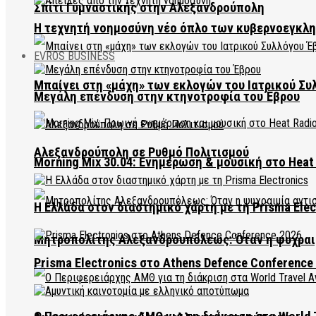
Σπίτι Γυμναστικής στην Αλεξανδρούπολη
Η τεχνητή νοημοσύνη νέο όπλο των κυβερνοεγκλ
EVROS BUSINESS
Μπαίνει στη «μάχη» των εκλογών του Ιατρικού Συ
Μεγάλη επένδυση στην κτηνοτροφία του Έβρου
Αλεξανδρούπολη σε Ρυθμό Πολιτισμού
Morning Mix 30.04: Ενημέρωση & μουσική στο Heat 
Η Ελλάδα στον διαστημικό χάρτη με τη Prisma Elec
Μητροπολίτης Αλεξανδρουπόλεως: Όταν η ψυχραιμ
Prisma Electronics στο Athens Defence Conference