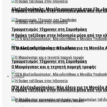
Αλεξανδρούπολη: Μεγάλη συμμετοχή στην 13η «Λ
Η Θράκη ταξίδεψε στην Ινδονησία μέσα από την ε
Τραυματισμός 15χρονης στη Σαμοθράκη
Η Θράκη ταξίδεψε στην Ινδονησία μέσα από την ε
ΠΓΝ Αλεξανδρούπολης: Νέα άδεια για τη Μονάδα
Τραυματισμός 15χρονης στη Σαμοθράκη
Ο Μαυρόγυπας και η τεχνητή παροχή τροφής
ΕΛΛΑΔΑ
ΠΓΝ Αλεξανδρούπολης: Νέα άδεια για τη Μονάδα
Η Θράκη ταξίδεψε στην Ινδονησία μέσα από την ε