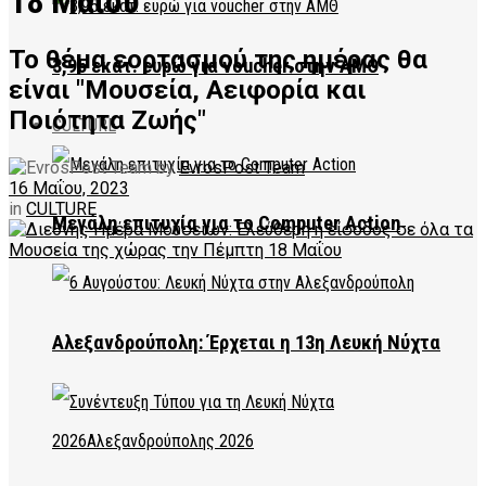
18 Μαΐου
Το θέμα εορτασμού της ημέρας θα
3,95 εκατ. ευρώ για voucher στην ΑΜΘ
είναι "Μουσεία, Αειφορία και
Ποιότητα Ζωής"
CULTURE
by
EvrosPost Team
16 Μαΐου, 2023
in
CULTURE
Μεγάλη επιτυχία για το Computer Action
Αλεξανδρούπολη: Έρχεται η 13η Λευκή Νύχτα