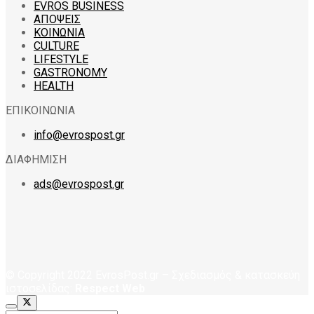
EVROS BUSINESS
ΑΠΟΨΕΙΣ
ΚΟΙΝΩΝΙΑ
CULTURE
LIFESTYLE
GASTRONOMY
HEALTH
ΕΠΙΚΟΙΝΩΝΙΑ
info@evrospost.gr
ΔΙΑΦΗΜΙΣΗ
ads@evrospost.gr
© Copyright 2022 EvrosPost.gr – Σχεδιασμός & κατασκεύη
ιστοσελίδας:
Respect Web