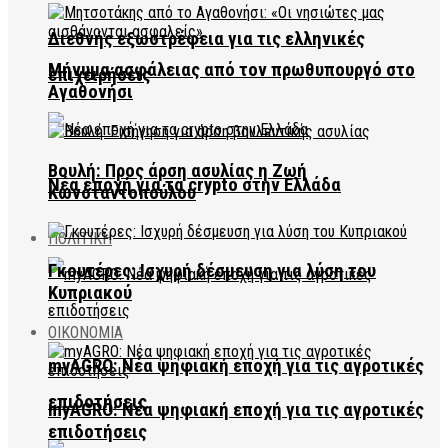
Διεθνής εξωστρέφεια για τις ελληνικές
Μήνυμα ασφάλειας από τον πρωθυπουργό στο
επιχειρήσεις
Αγαθονήσι
Βουλή: Προς άρση ασυλίας η Ζωή
Νέα εποχή για τα crypto στην Ελλάδα
Κωνσταντοπούλου
ΠΟΛΙΤΙΚΗ
Γκουτέρες: Ισχυρή δέσμευση για λύση του
Κυπριακού
ΟΙΚΟΝΟΜΙΑ
myAGRO: Νέα ψηφιακή εποχή για τις αγροτικές
επιδοτήσεις
myAGRO: Νέα ψηφιακή εποχή για τις αγροτικές
επιδοτήσεις