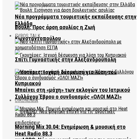
Νέα προγράμματα τουριστικής εκπαίδευσης στην
Ελλάδα
Βουλή: Προς άρση ασυλίας η Ζωή
EVROS TALK
Κωνσταντοπούλου
Σπίτι Γυμναστικής στην Αλεξανδρούπολη
Γκουτέρες: Ισχυρή δέσμευση για λύση του
Κυπριακού
Μπαίνει στη «μάχη» των εκλογών του Ιατρικού
Συλλόγου Έβρου ο συνδυασμός «ΟΛΟΙ ΜΑΖΙ»
ΟΙΚΟΝΟΜΙΑ
Morning Mix 30.04: Ενημέρωση & μουσική στο
Heat Radio 88.3