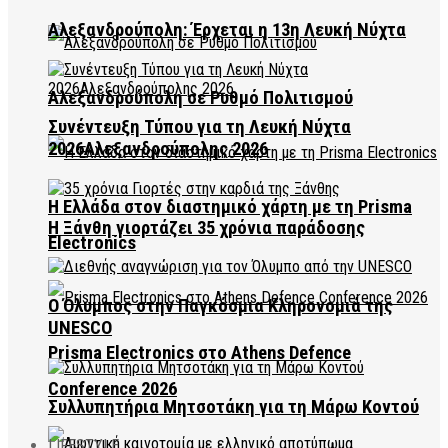
Αλεξανδρούπολη: Έρχεται η 13η Λευκή Νύχτα
Αλεξανδρούπολη σε Ρυθμό Πολιτισμού
Συνέντευξη Τύπου για τη Λευκή Νύχτα
2026Αλεξανδρούπολης 2026
Η Ελλάδα στον διαστημικό χάρτη με τη Prisma
Η Ξάνθη γιορτάζει 35 χρόνια παράδοσης
Electronics
Ο Όλυμπος στην Παγκόσμια Κληρονομιά της
UNESCO
Prisma Electronics στο Athens Defence
Conference 2026
Συλλυπητήρια Μητσοτάκη για τη Μάρω Κοντού
LIFESTYLE