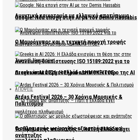
Αμυντική καινοτομία με ελληνικό αποτύπωμα
Google: Νέα εποχή στην AI με τον Demis Hassabis
Ο Μαυρόγυπας και η τεχνητή παροχή τροφής
Ανανέωση διαπίστευσης ISO 15189:2022 για το
Διαγνωστικό Εργαστήριο «ΔΗΜΟΚΡΙΤΟΣ»
Greeks in AI 2026: Η Ελλάδα στο επίκεντρο της AI
ΑΠΟΨΕΙΣ
Ardas Festival 2026 – 30 Χρόνια Μουσικής &
Πολιτισμού
Ο αθλητισμός ως μοχλός εξωστρέφειας και
Το τίμημα της ανάπτυξης – Γιατί η Ελλάδα έχει
ανάπτυξης