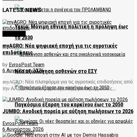
LATEST NEWS
Υγεία: Μόνιμη εθνική πολιτική η πρόληψη έως
FEATURED
το 2030
myAGRO: Νέα ψηφιακή εποχή για τις αγροτικές
επιδοτήσεις
by
EvrosPost Team
6 Αυγούστου, 2026
Νέα αξιολόγηση ασθενών στο ΕΣΥ
myAGRO: Νέα πλατφόρμα για τις αγροτικές επιδοτήσεις από
την ΑΑΔΕ Μια νέα ψηφιακή εποχή για τις αγροτικές...
Παγκόσμια έξαρση του καρκίνου έως το 2050
JUMBO: Ανοδική πορεία με αύξηση πωλήσεων το 2026
EvrosPost Team
6 Αυγούστου, 2026