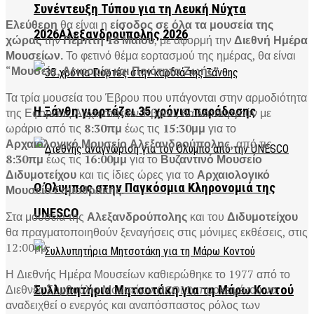
Συνέντευξη Τύπου για τη Λευκή Νύχτα
Ελεύθερη
θα είναι η
είσοδος σε όλα τα μουσεία της
2026Αλεξανδρούπολης 2026
χώρας
την
Πέμπτη 18 Μαΐου
, με αφορμή την
Διεθνή Ημέρα
Μουσείων.
Το φετινό θέμα εορτασμού της ημέρας, θα είναι
“
Μουσεία, Αειφορία και Ποιότητα Ζωής”.
Τα τρία μουσεία του Έβρου που υπάγονται στην αρμοδιότητα
Η Ξάνθη γιορτάζει 35 χρόνια παράδοσης
της Εφορείας Αρχαιοτήτων Έβρου, θα λειτουργούν με
ωράριο από τις
8:30πμ
έως τις
15:30μμ
για το
Αρχαιολογικό Μουσείο
Αλεξανδρούπολης,
από τις
8:30πμ
έως τις
16:00μμ
για το
Βυζαντινό Μουσείο
Διδυμοτείχου
και τις ίδιες ώρες για το
Αρχαιολογικό
Ο Όλυμπος στην Παγκόσμια Κληρονομιά της
Μουσείο Σαμοθράκης.
UNESCO
Στα μουσεία της
Αλεξανδρούπολης
και του
Διδυμοτείχου
θα πραγματοποιηθούν ξεναγήσεις στις μόνιμες εκθέσεις, στις
12:00μμ.
Η Διεθνής Ημέρα Μουσείων καθιερώθηκε το 1977 από το
Διεθνές Συμβούλιο Μουσείων (ICOM), προκειμένου να
Συλλυπητήρια Μητσοτάκη για τη Μάρω Κοντού
αναδειχθεί ο ενεργός και αναπόσπαστος ρόλος των