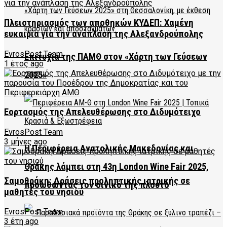
Πλειστηριασμός των αποθηκών ΚΥΔΕΠ: Χαμένη
ευκαιρία για την ανάπλαση της Αλεξανδρούπολης
EvrosPost Team
Επιτυχία της ΠΑΜΘ στον «Χάρτη των Γεύσεων
1 έτος ago
2025»
Εορτασμός της Απελευθέρωσης στο Διδυμότειχο
EvrosPost Team
3 μήνες ago
Η Περιφέρεια Ανατολικής Μακεδονίας και
Θράκης λάμπει στη 43η London Wine Fair 2025,
Σαμοθράκη: Δράσεις προληπτικής ιατρικής σε
προωθώντας τον οινικό της πλούτο
μαθητές του νησιού
EvrosPost Team
3 έτη ago