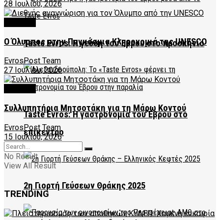
28 Ιουλίου, 2026
CULTURE
Ο Όλυμπος στην Παγκόσμια Κληρονομιά της UNESCO
Taste Evros: Η γεύση του Έβρου στο προσκήνιο
EvrosPost Team
27 Ιουλίου, 2026
CULTURE
Συλλυπητήρια Μητσοτάκη για τη Μάρω Κοντού
Taste Evros: Η γαστρονομία του Έβρου στο
EvrosPost Team
επίκεντρο
15 Ιουλίου, 2026
No Result
View All Result
2η Γιορτή Γεύσεων Θράκης 2025
TRENDING