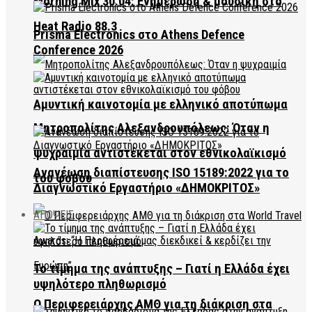
Morning Mix 30.04: Ενημέρωση & μουσική στο
Heat Radio 88.3
Prisma Electronics στο Athens Defence
Conference 2026
Αμυντική καινοτομία με ελληνικό αποτύπωμα
Μητροπολίτης Αλεξανδρουπόλεως: Όταν η
ψυχραιμία αντιστέκεται στον εθνικολαϊκισμό
Ανανέωση διαπίστευσης ISO 15189:2022 για το
του φόβου
Διαγνωστικό Εργαστήριο «ΔΗΜΟΚΡΙΤΟΣ»
ΑΠΟΨΕΙΣ
Το τίμημα της ανάπτυξης – Γιατί η Ελλάδα έχει
υψηλότερο πληθωρισμό
Ο Περιφερειάρχης ΑΜΘ για τη διάκριση στα