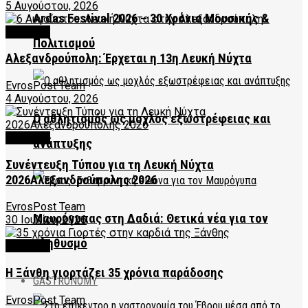
5 Αυγούστου, 2026
Ardas Festival 2026 – 30 Χρόνια Μουσικής &
CULTURE
Πολιτισμού
Αλεξανδρούπολη: Έρχεται η 13η Λευκή Νύχτα
EvrosPost Team
4 Αυγούστου, 2026
Ο αθλητισμός ως μοχλός εξωστρέφειας και
CULTURE
ανάπτυξης
Συνέντευξη Τύπου για τη Λευκή Νύχτα
2026Αλεξανδρούπολης 2026
EvrosPost Team
Μαυρόγυπας στη Δαδιά: Θετικά νέα για τον
30 Ιουλίου, 2026
πληθυσμό
CULTURE
Η Ξάνθη γιορτάζει 35 χρόνια παράδοσης
GASTRONOMY
EvrosPost Team