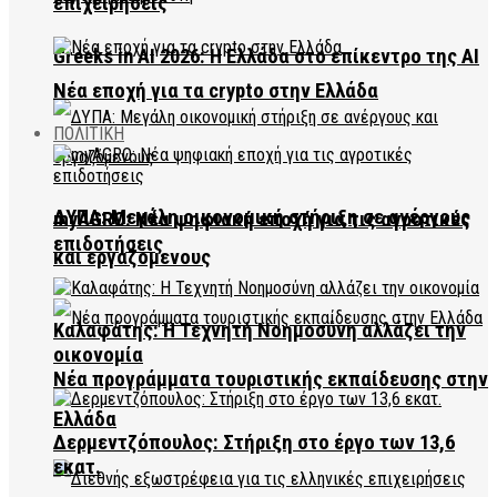
επιχειρήσεις
Greeks in AI 2026: Η Ελλάδα στο επίκεντρο της AI
Νέα εποχή για τα crypto στην Ελλάδα
ΠΟΛΙΤΙΚΗ
ΔΥΠΑ: Μεγάλη οικονομική στήριξη σε ανέργους
myAGRO: Νέα ψηφιακή εποχή για τις αγροτικές
επιδοτήσεις
και εργαζόμενους
Καλαφάτης: Η Τεχνητή Νοημοσύνη αλλάζει την
οικονομία
Νέα προγράμματα τουριστικής εκπαίδευσης στην
Ελλάδα
Δερμεντζόπουλος: Στήριξη στο έργο των 13,6
εκατ.