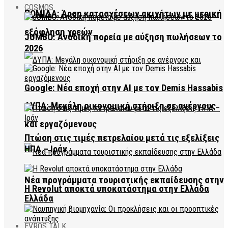
COSMOS
ΠΟΜΙΔΑ: Άρση κατασχέσεων ακινήτων με μερική
εξόφληση χρεών
JUMBO: Ανοδική πορεία με αύξηση πωλήσεων το
2026
Google: Νέα εποχή στην AI με τον Demis Hassabis
ΔΥΠΑ: Μεγάλη οικονομική στήριξη σε ανέργους
και εργαζόμενους
Πτώση στις τιμές πετρελαίου μετά τις εξελίξεις
ΗΠΑ – Ιράν
Νέα προγράμματα τουριστικής εκπαίδευσης στην
Η Revolut αποκτά υποκατάστημα στην Ελλάδα
Ελλάδα
EVROS TALK