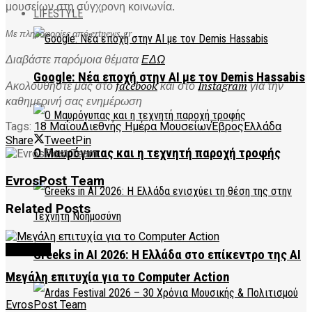
μουσείων στη σύγχρονη κοινωνία.
LIFESTYLE
Με πληροφορίες από ertnews.gr
Διαβάστε παρόμοια θέματα
ΕΔΩ
Google: Νέα εποχή στην AI με τον Demis Hassabis
Ακολουθήστε μας στο
facebook
και στο
Instagram
για την
καθημερινή σας ενημέρωση
Tags:
18 Μαΐου
Διεθνής Ημέρα Μουσείων
Έβρος
Ελλάδα
Share
Tweet
Pin
Ο Μαυρόγυπας και η τεχνητή παροχή τροφής
EvrosPost Team
Related
Posts
CULTURE
Greeks in AI 2026: Η Ελλάδα στο επίκεντρο της AI
Μεγάλη επιτυχία για το Computer Action
EvrosPost Team