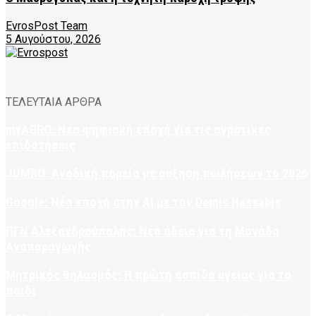
EvrosPost Team
5 Αυγούστου, 2026
ΤΕΛΕΥΤΑΙΑ ΑΡΘΡΑ
myAGRO: Νέα ψηφιακή εποχή για τις αγροτικές
επιδοτήσεις
JUMBO: Ανοδική πορεία με αύξηση πωλήσεων το 2026
Google: Νέα εποχή στην AI με τον Demis Hassabis
ΠΓΝ Αλεξανδρούπολης: Νέα άδεια για τη Μονάδα
Αναπαραγωγής
Μητρικός θηλασμός: Η πρώτη ασπίδα υγείας για το
παιδί